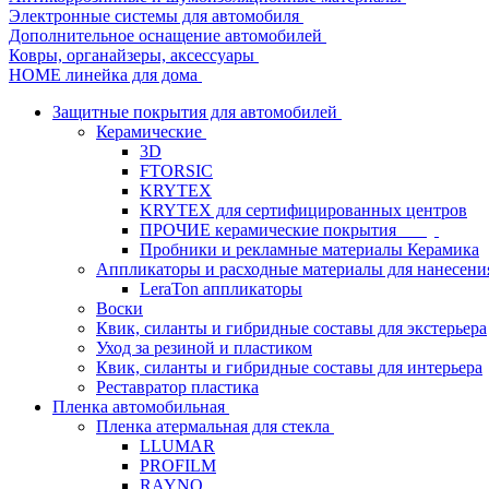
Электронные системы для автомобиля
Дополнительное оснащение автомобилей
Ковры, органайзеры, аксессуары
HOME линейка для дома
Защитные покрытия для автомобилей
Керамические
3D
FTORSIC
KRYTEX
KRYTEX для сертифицированных центров
ПРОЧИЕ керамические покрытия
Пробники и рекламные материалы Керамика
Аппликаторы и расходные материалы для нанесени
LeraTon аппликаторы
Воски
Квик, силанты и гибридные составы для экстерьера
Уход за резиной и пластиком
Квик, силанты и гибридные составы для интерьера
Реставратор пластика
Пленка автомобильная
Пленка атермальная для стекла
LLUMAR
PROFILM
RAYNO