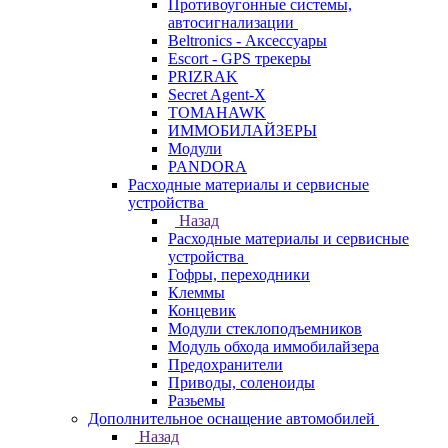
Противоугонные системы,
автосигнализации
Beltronics - Аксессуары
Escort - GPS трекеры
PRIZRAK
Secret Agent-X
TOMAHAWK
ИММОБИЛАЙЗЕРЫ
Модули
PANDORA
Расходные материалы и сервисные
устройства
Назад
Расходные материалы и сервисные
устройства
Гофры, переходники
Клеммы
Концевик
Модули стеклоподъемников
Модуль обхода иммобилайзера
Предохранители
Приводы, соленоиды
Разьемы
Дополнительное оснащение автомобилей
Назад