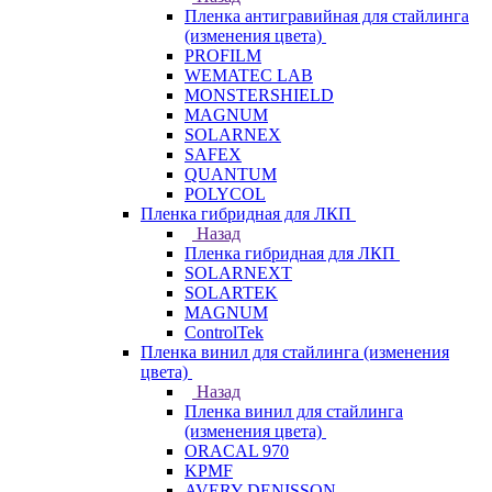
Пленка антигравийная для стайлинга
(изменения цвета)
PROFILM
WEMATEC LAB
MONSTERSHIELD
MAGNUM
SOLARNEX
SAFEX
QUANTUM
POLYCOL
Пленка гибридная для ЛКП
Назад
Пленка гибридная для ЛКП
SOLARNEXT
SOLARTEK
MAGNUM
ControlTek
Пленка винил для стайлинга (изменения
цвета)
Назад
Пленка винил для стайлинга
(изменения цвета)
ORACAL 970
KPMF
AVERY DENISSON