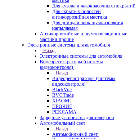
мастика
Для кузова и лакокрасочных покрытий
Для скрытых полостей
антикоррозийная мастика
Для днища и арок шумоизоляция
напыляемая
Антикоррозийные и шумоизоляционные
мастики прочие
Электронные системы для автомобиля
Назад
Электронные системы для автомобиля
Видеорегистраторы (системы
видеоконтроля)
Назад
Видеорегистраторы (системы
видеоконтроля)
BlackVue
BVCTrade
XIAOMI
ПРОЧИЕ
РЕКЛАМА
Зарядные устройства для телефона
Автомобильный свет
Назад
Автомобильный свет