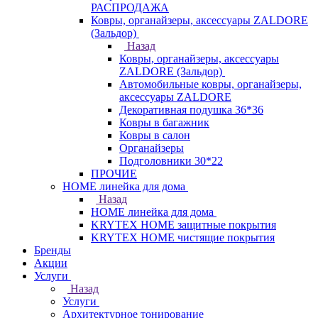
РАСПРОДАЖА
Ковры, органайзеры, аксессуары ZALDORE
(Зальдор)
Назад
Ковры, органайзеры, аксессуары
ZALDORE (Зальдор)
Автомобильные ковры, органайзеры,
аксессуары ZALDORE
Декоративная подушка 36*36
Ковры в багажник
Ковры в салон
Органайзеры
Подголовники 30*22
ПРОЧИЕ
HOME линейка для дома
Назад
HOME линейка для дома
KRYTEX HOME защитные покрытия
KRYTEX HOME чистящие покрытия
Бренды
Акции
Услуги
Назад
Услуги
Архитектурное тонирование