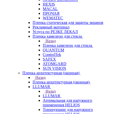
HEXIS
MACAL
ПРОЧАЯ
WEMATEC
Пленка статическая для защиты экранов
Рекламный материал
Услуга по РЕЗКЕ ЛЕКАЛ
Пленка хамелеон для стекла
Назад
Пленка хамелеон для стекла
QUANTUM
ControlTek
SAFEX
ATOMGARD
SUN VISION
Пленка архитектурная (оконная)
Назад
Пленка архитектурная (оконная)
LLUMAR
Назад
LLUMAR
Атермальная для наружного
применения HELIOS
Тонирующие для наружного