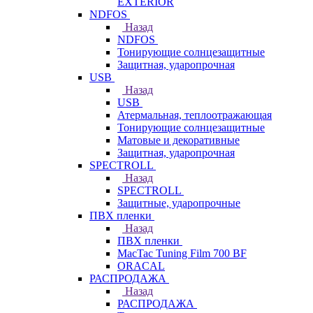
EXTERIOR
NDFOS
Назад
NDFOS
Тонирующие солнцезащитные
Защитная, ударопрочная
USB
Назад
USB
Атермальная, теплоотражающая
Тонирующие солнцезащитные
Матовые и декоративные
Защитная, ударопрочная
SPECTROLL
Назад
SPECTROLL
Защитные, ударопрочные
ПВХ пленки
Назад
ПВХ пленки
MacTac Tuning Film 700 BF
ORACAL
РАСПРОДАЖА
Назад
РАСПРОДАЖА