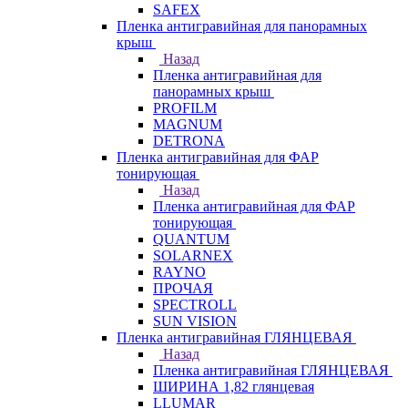
SAFEX
Пленка антигравийная для панорамных
крыш
Назад
Пленка антигравийная для
панорамных крыш
PROFILM
MAGNUM
DETRONA
Пленка антигравийная для ФАР
тонирующая
Назад
Пленка антигравийная для ФАР
тонирующая
QUANTUM
SOLARNEX
RAYNO
ПРОЧАЯ
SPECTROLL
SUN VISION
Пленка антигравийная ГЛЯНЦЕВАЯ
Назад
Пленка антигравийная ГЛЯНЦЕВАЯ
ШИРИНА 1,82 глянцевая
LLUMAR