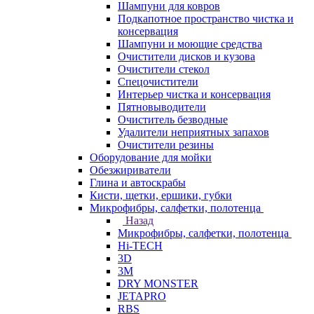
Шампуни для ковров
Подкапотное пространство чистка и
консервация
Шампуни и моющие средства
Очистители дисков и кузова
Очистители стекол
Спецочистители
Интерьер чистка и консервация
Пятновыводители
Очиститель безводные
Удалители неприятных запахов
Очистители резины
Оборудование для мойки
Обезжириватели
Глина и автоскрабы
Кисти, щетки, ершики, губки
Микрофибры, салфетки, полотенца
Назад
Микрофибры, салфетки, полотенца
Hi-TECH
3D
3М
DRY MONSTER
JETAPRO
RBS