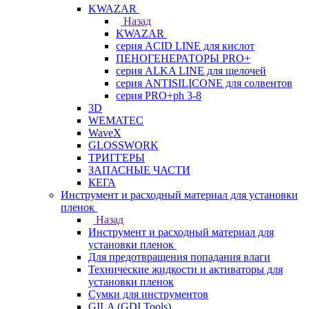
KWAZAR
Назад
KWAZAR
серия ACID LINE для кислот
ПЕНОГЕНЕРАТОРЫ PRO+
серия ALKA LINE для щелочей
серия ANTISILICONE для солвентов
серия PRO+ph 3-8
3D
WEMATEC
WaveX
GLOSSWORK
ТРИГГЕРЫ
ЗАПАСНЫЕ ЧАСТИ
КЕГА
Инструмент и расходный материал для установки
пленок
Назад
Инструмент и расходный материал для
установки пленок
Для предотвращения попадания влаги
Технические жидкости и активаторы для
установки пленок
Сумки для инструментов
GILA (GDI Tools)