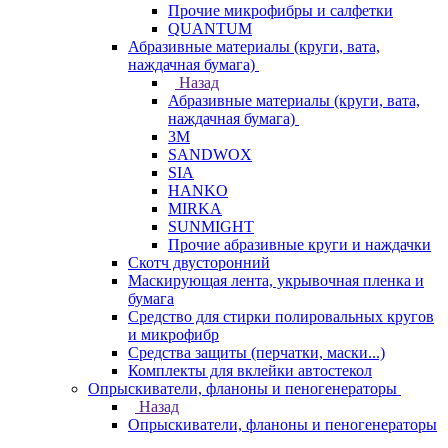
Прочие микрофибры и салфетки
QUANTUM
Абразивные материалы (круги, вата,
наждачная бумага)
Назад
Абразивные материалы (круги, вата,
наждачная бумага)
3М
SANDWOX
SIA
HANKO
MIRKA
SUNMIGHT
Прочие абразивные круги и наждачки
Скотч двусторонний
Маскирующая лента, укрывочная пленка и
бумага
Средство для стирки полировальных кругов
и микрофибр
Средства защиты (перчатки, маски...)
Комплекты для вклейки автостекол
Опрыскиватели, фланоны и пеногенераторы
Назад
Опрыскиватели, фланоны и пеногенераторы