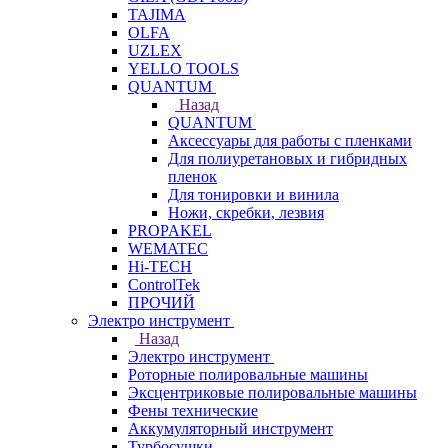
TAJIMA
OLFA
UZLEX
YELLO TOOLS
QUANTUM
Назад
QUANTUM
Аксессуары для работы с пленками
Для полиуретановых и гибридных
пленок
Для тонировки и винила
Ножи, скребки, лезвия
PROPAKEL
WEMATEC
Hi-TECH
ControlTek
ПРОЧИЙ
Электро инструмент
Назад
Электро инструмент
Роторные полировальные машины
Эксцентриковые полировальные машины
Фены технические
Аккумуляторный инструмент
Турбосушки