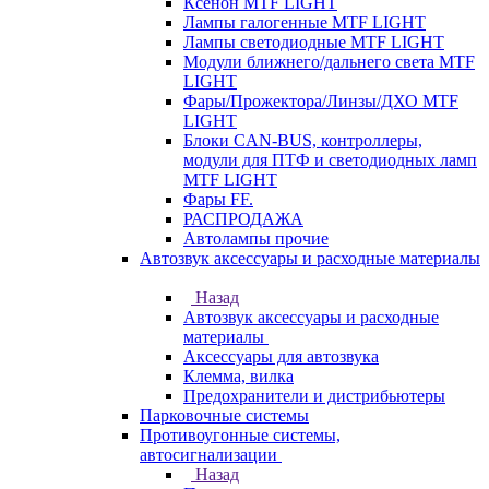
Ксенон MTF LIGHT
Лампы галогенные MTF LIGHT
Лампы светодиодные MTF LIGHT
Модули ближнего/дальнего света MTF
LIGHT
Фары/Прожектора/Линзы/ДХО MTF
LIGHT
Блоки CAN-BUS, контроллеры,
модули для ПТФ и светодиодных ламп
MTF LIGHT
Фары FF.
РАСПРОДАЖА
Автолампы прочие
Автозвук аксессуары и расходные материалы
Назад
Автозвук аксессуары и расходные
материалы
Аксессуары для автозвука
Клемма, вилка
Предохранители и дистрибьютеры
Парковочные системы
Противоугонные системы,
автосигнализации
Назад