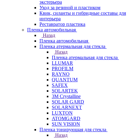
экстерьера
Уход за резиной и пластиком
Квик, силанты и гибридные составы для
интерьера
Реставратор пластика
Пленка автомобильная
Назад
Пленка автомобильная
Пленка атермальная для стекла
Назад
Пленка атермальная для стекла
LLUMAR
PROFILM
RAYNO
QUANTUM
SAFEX
SOLARTEK
3M Crystalline
SOLAR GARD
SOLARNEXT
LUXTON
ATOMGARD
SUN VISION
Пленка тонирующая для стекла
Назад