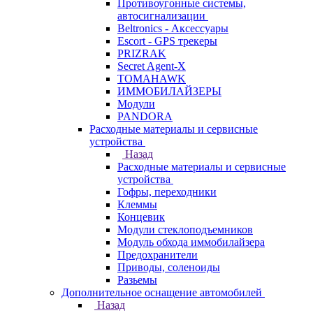
Противоугонные системы,
автосигнализации
Beltronics - Аксессуары
Escort - GPS трекеры
PRIZRAK
Secret Agent-X
TOMAHAWK
ИММОБИЛАЙЗЕРЫ
Модули
PANDORA
Расходные материалы и сервисные
устройства
Назад
Расходные материалы и сервисные
устройства
Гофры, переходники
Клеммы
Концевик
Модули стеклоподъемников
Модуль обхода иммобилайзера
Предохранители
Приводы, соленоиды
Разьемы
Дополнительное оснащение автомобилей
Назад