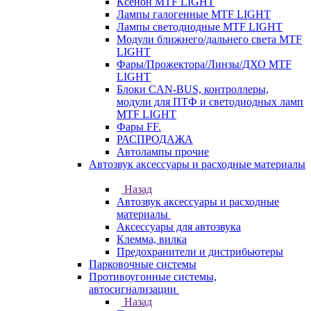
Ксенон MTF LIGHT
Лампы галогенные MTF LIGHT
Лампы светодиодные MTF LIGHT
Модули ближнего/дальнего света MTF
LIGHT
Фары/Прожектора/Линзы/ДХО MTF
LIGHT
Блоки CAN-BUS, контроллеры,
модули для ПТФ и светодиодных ламп
MTF LIGHT
Фары FF.
РАСПРОДАЖА
Автолампы прочие
Автозвук аксессуары и расходные материалы
Назад
Автозвук аксессуары и расходные
материалы
Аксессуары для автозвука
Клемма, вилка
Предохранители и дистрибьютеры
Парковочные системы
Противоугонные системы,
автосигнализации
Назад