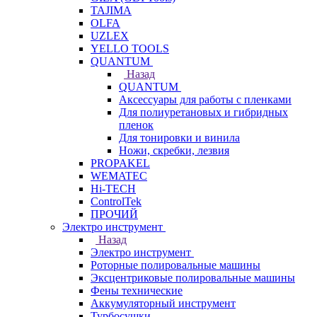
TAJIMA
OLFA
UZLEX
YELLO TOOLS
QUANTUM
Назад
QUANTUM
Аксессуары для работы с пленками
Для полиуретановых и гибридных
пленок
Для тонировки и винила
Ножи, скребки, лезвия
PROPAKEL
WEMATEC
Hi-TECH
ControlTek
ПРОЧИЙ
Электро инструмент
Назад
Электро инструмент
Роторные полировальные машины
Эксцентриковые полировальные машины
Фены технические
Аккумуляторный инструмент
Турбосушки