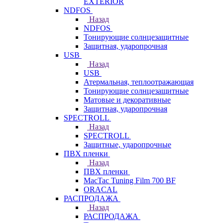
EXTERIOR
NDFOS
Назад
NDFOS
Тонирующие солнцезащитные
Защитная, ударопрочная
USB
Назад
USB
Атермальная, теплоотражающая
Тонирующие солнцезащитные
Матовые и декоративные
Защитная, ударопрочная
SPECTROLL
Назад
SPECTROLL
Защитные, ударопрочные
ПВХ пленки
Назад
ПВХ пленки
MacTac Tuning Film 700 BF
ORACAL
РАСПРОДАЖА
Назад
РАСПРОДАЖА