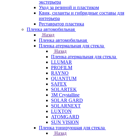
экстерьера
Уход за резиной и пластиком
Квик, силанты и гибридные составы для
интерьера
Реставратор пластика
Пленка автомобильная
Назад
Пленка автомобильная
Пленка атермальная для стекла
Назад
Пленка атермальная для стекла
LLUMAR
PROFILM
RAYNO
QUANTUM
SAFEX
SOLARTEK
3M Crystalline
SOLAR GARD
SOLARNEXT
LUXTON
ATOMGARD
SUN VISION
Пленка тонирующая для стекла
Назад