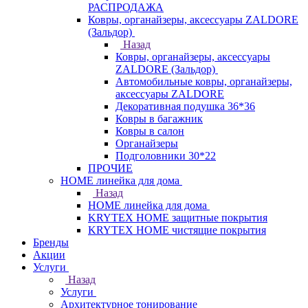
РАСПРОДАЖА
Ковры, органайзеры, аксессуары ZALDORE
(Зальдор)
Назад
Ковры, органайзеры, аксессуары
ZALDORE (Зальдор)
Автомобильные ковры, органайзеры,
аксессуары ZALDORE
Декоративная подушка 36*36
Ковры в багажник
Ковры в салон
Органайзеры
Подголовники 30*22
ПРОЧИЕ
HOME линейка для дома
Назад
HOME линейка для дома
KRYTEX HOME защитные покрытия
KRYTEX HOME чистящие покрытия
Бренды
Акции
Услуги
Назад
Услуги
Архитектурное тонирование