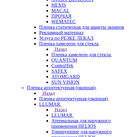
HEXIS
MACAL
ПРОЧАЯ
WEMATEC
Пленка статическая для защиты экранов
Рекламный материал
Услуга по РЕЗКЕ ЛЕКАЛ
Пленка хамелеон для стекла
Назад
Пленка хамелеон для стекла
QUANTUM
ControlTek
SAFEX
ATOMGARD
SUN VISION
Пленка архитектурная (оконная)
Назад
Пленка архитектурная (оконная)
LLUMAR
Назад
LLUMAR
Атермальная для наружного
применения HELIOS
Тонирующие для наружного