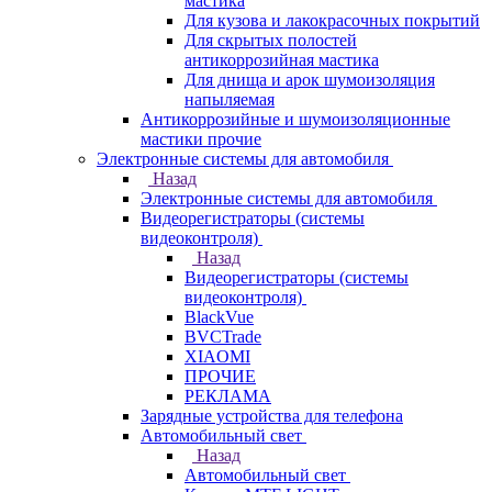
мастика
Для кузова и лакокрасочных покрытий
Для скрытых полостей
антикоррозийная мастика
Для днища и арок шумоизоляция
напыляемая
Антикоррозийные и шумоизоляционные
мастики прочие
Электронные системы для автомобиля
Назад
Электронные системы для автомобиля
Видеорегистраторы (системы
видеоконтроля)
Назад
Видеорегистраторы (системы
видеоконтроля)
BlackVue
BVCTrade
XIAOMI
ПРОЧИЕ
РЕКЛАМА
Зарядные устройства для телефона
Автомобильный свет
Назад
Автомобильный свет