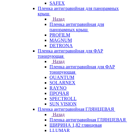
SAFEX
Пленка антигравийная для панорамных
крыш
Назад
Пленка антигравийная для
панорамных крыш
PROFILM
MAGNUM
DETRONA
Пленка антигравийная для ФАР
тонирующая
Назад
Пленка антигравийная для ФАР
тонирующая
QUANTUM
SOLARNEX
RAYNO
ПРОЧАЯ
SPECTROLL
SUN VISION
Пленка антигравийная ГЛЯНЦЕВАЯ
Назад
Пленка антигравийная ГЛЯНЦЕВАЯ
ШИРИНА 1,82 глянцевая
LLUMAR