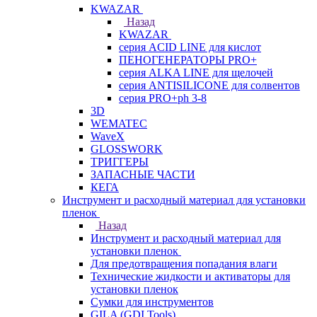
KWAZAR
Назад
KWAZAR
серия ACID LINE для кислот
ПЕНОГЕНЕРАТОРЫ PRO+
серия ALKA LINE для щелочей
серия ANTISILICONE для солвентов
серия PRO+ph 3-8
3D
WEMATEC
WaveX
GLOSSWORK
ТРИГГЕРЫ
ЗАПАСНЫЕ ЧАСТИ
КЕГА
Инструмент и расходный материал для установки
пленок
Назад
Инструмент и расходный материал для
установки пленок
Для предотвращения попадания влаги
Технические жидкости и активаторы для
установки пленок
Сумки для инструментов
GILA (GDI Tools)