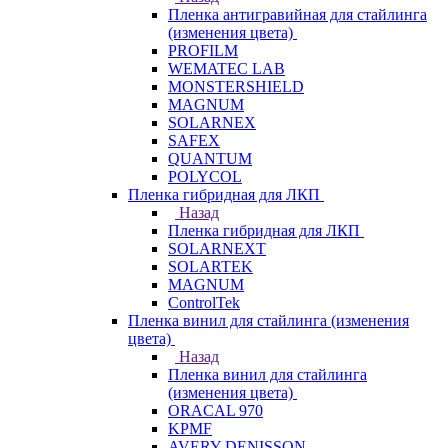
Пленка антигравийная для стайлинга
(изменения цвета)
PROFILM
WEMATEC LAB
MONSTERSHIELD
MAGNUM
SOLARNEX
SAFEX
QUANTUM
POLYCOL
Пленка гибридная для ЛКП
Назад
Пленка гибридная для ЛКП
SOLARNEXT
SOLARTEK
MAGNUM
ControlTek
Пленка винил для стайлинга (изменения
цвета)
Назад
Пленка винил для стайлинга
(изменения цвета)
ORACAL 970
KPMF
AVERY DENISSON