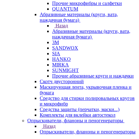
Прочие микрофибры и салфетки
QUANTUM
Абразивные материалы (круги, вата,
наждачная бумага)
Назад
Абразивные материалы (круги, вата,
наждачная бумага)
3М
SANDWOX
SIA
HANKO
MIRKA
SUNMIGHT
Прочие абразивные круги и наждачки
Скотч двусторонний
Маскирующая лента, укрывочная пленка и
бумага
Средство для стирки полировальных кругов
и микрофибр
Средства защиты (перчатки, маски...)
Комплекты для вклейки автостекол
Опрыскиватели, фланоны и пеногенераторы
Назад
Опрыскиватели, фланоны и пеногенераторы