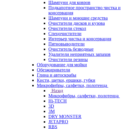
Шампуни для ковров
Подкапотное пространство чистка и
консервация
Шампуни и моющие средства
Очистители дисков и кузова
Очистители стекол
Спецочистители
Интерьер чистка и консервация
Пятновыводители
Очиститель безводные
Удалители неприятных запахов
Очистители резины
Оборудование для мойки
Обезжириватели
Глина и автоскрабы
Кисти, щетки, ершики, губки
Микрофибры, салфетки, полотенца
Назад
Микрофибры, салфетки, полотенца
Hi-TECH
3D
3М
DRY MONSTER
JETAPRO
RBS