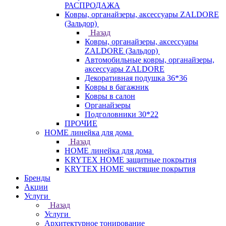
РАСПРОДАЖА
Ковры, органайзеры, аксессуары ZALDORE
(Зальдор)
Назад
Ковры, органайзеры, аксессуары
ZALDORE (Зальдор)
Автомобильные ковры, органайзеры,
аксессуары ZALDORE
Декоративная подушка 36*36
Ковры в багажник
Ковры в салон
Органайзеры
Подголовники 30*22
ПРОЧИЕ
HOME линейка для дома
Назад
HOME линейка для дома
KRYTEX HOME защитные покрытия
KRYTEX HOME чистящие покрытия
Бренды
Акции
Услуги
Назад
Услуги
Архитектурное тонирование