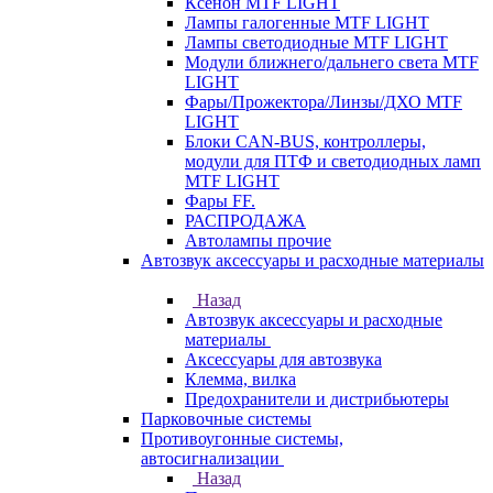
Ксенон MTF LIGHT
Лампы галогенные MTF LIGHT
Лампы светодиодные MTF LIGHT
Модули ближнего/дальнего света MTF
LIGHT
Фары/Прожектора/Линзы/ДХО MTF
LIGHT
Блоки CAN-BUS, контроллеры,
модули для ПТФ и светодиодных ламп
MTF LIGHT
Фары FF.
РАСПРОДАЖА
Автолампы прочие
Автозвук аксессуары и расходные материалы
Назад
Автозвук аксессуары и расходные
материалы
Аксессуары для автозвука
Клемма, вилка
Предохранители и дистрибьютеры
Парковочные системы
Противоугонные системы,
автосигнализации
Назад