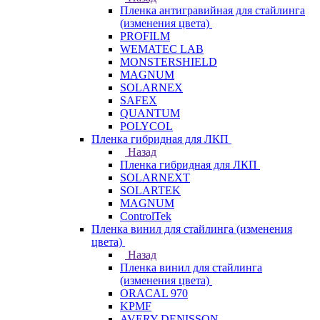
Пленка антигравийная для стайлинга
(изменения цвета)
PROFILM
WEMATEC LAB
MONSTERSHIELD
MAGNUM
SOLARNEX
SAFEX
QUANTUM
POLYCOL
Пленка гибридная для ЛКП
Назад
Пленка гибридная для ЛКП
SOLARNEXT
SOLARTEK
MAGNUM
ControlTek
Пленка винил для стайлинга (изменения
цвета)
Назад
Пленка винил для стайлинга
(изменения цвета)
ORACAL 970
KPMF
AVERY DENISSON