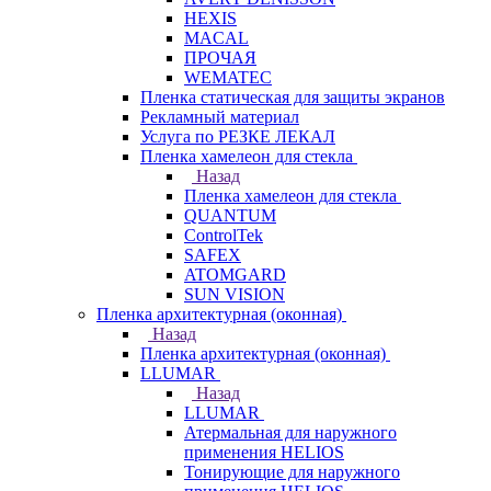
HEXIS
MACAL
ПРОЧАЯ
WEMATEC
Пленка статическая для защиты экранов
Рекламный материал
Услуга по РЕЗКЕ ЛЕКАЛ
Пленка хамелеон для стекла
Назад
Пленка хамелеон для стекла
QUANTUM
ControlTek
SAFEX
ATOMGARD
SUN VISION
Пленка архитектурная (оконная)
Назад
Пленка архитектурная (оконная)
LLUMAR
Назад
LLUMAR
Атермальная для наружного
применения HELIOS
Тонирующие для наружного