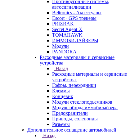
Противоугонные системы,
автосигнализации
Beltronics - Аксессуары
Escort - GPS трекеры
PRIZRAK
Secret Agent-X
TOMAHAWK
ИММОБИЛАЙЗЕРЫ
Модули
PANDORA
Расходные материалы и сервисные
устройства
Назад
Расходные материалы и сервисные
устройства
Гофры, переходники
Клеммы
Концевик
Модули стеклоподъемников
Модуль обхода иммобилайзера
Предохранители
Приводы, соленоиды
Разьемы
Дополнительное оснащение автомобилей
Назад