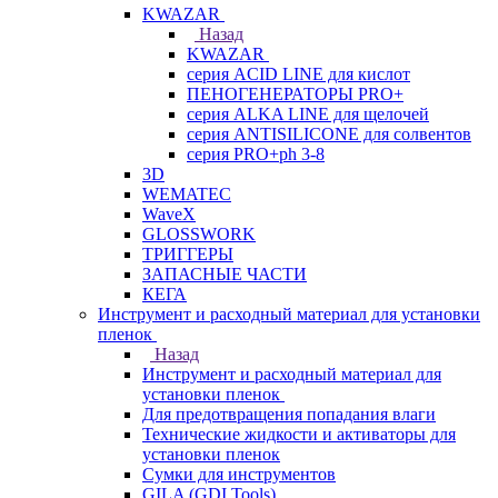
KWAZAR
Назад
KWAZAR
серия ACID LINE для кислот
ПЕНОГЕНЕРАТОРЫ PRO+
серия ALKA LINE для щелочей
серия ANTISILICONE для солвентов
серия PRO+ph 3-8
3D
WEMATEC
WaveX
GLOSSWORK
ТРИГГЕРЫ
ЗАПАСНЫЕ ЧАСТИ
КЕГА
Инструмент и расходный материал для установки
пленок
Назад
Инструмент и расходный материал для
установки пленок
Для предотвращения попадания влаги
Технические жидкости и активаторы для
установки пленок
Сумки для инструментов
GILA (GDI Tools)