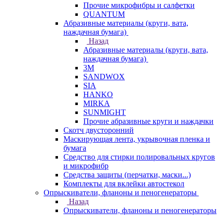
Прочие микрофибры и салфетки
QUANTUM
Абразивные материалы (круги, вата,
наждачная бумага)
Назад
Абразивные материалы (круги, вата,
наждачная бумага)
3М
SANDWOX
SIA
HANKO
MIRKA
SUNMIGHT
Прочие абразивные круги и наждачки
Скотч двусторонний
Маскирующая лента, укрывочная пленка и
бумага
Средство для стирки полировальных кругов
и микрофибр
Средства защиты (перчатки, маски...)
Комплекты для вклейки автостекол
Опрыскиватели, фланоны и пеногенераторы
Назад
Опрыскиватели, фланоны и пеногенераторы