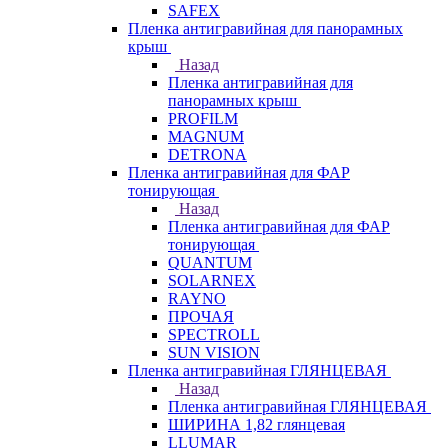
SAFEX
Пленка антигравийная для панорамных
крыш
Назад
Пленка антигравийная для
панорамных крыш
PROFILM
MAGNUM
DETRONA
Пленка антигравийная для ФАР
тонирующая
Назад
Пленка антигравийная для ФАР
тонирующая
QUANTUM
SOLARNEX
RAYNO
ПРОЧАЯ
SPECTROLL
SUN VISION
Пленка антигравийная ГЛЯНЦЕВАЯ
Назад
Пленка антигравийная ГЛЯНЦЕВАЯ
ШИРИНА 1,82 глянцевая
LLUMAR