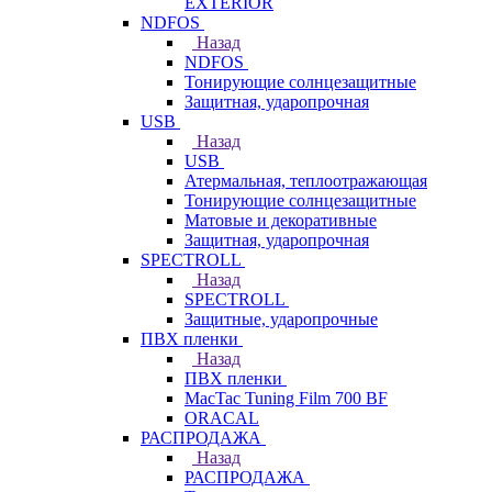
EXTERIOR
NDFOS
Назад
NDFOS
Тонирующие солнцезащитные
Защитная, ударопрочная
USB
Назад
USB
Атермальная, теплоотражающая
Тонирующие солнцезащитные
Матовые и декоративные
Защитная, ударопрочная
SPECTROLL
Назад
SPECTROLL
Защитные, ударопрочные
ПВХ пленки
Назад
ПВХ пленки
MacTac Tuning Film 700 BF
ORACAL
РАСПРОДАЖА
Назад
РАСПРОДАЖА