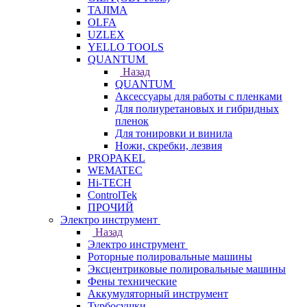
TAJIMA
OLFA
UZLEX
YELLO TOOLS
QUANTUM
Назад
QUANTUM
Аксессуары для работы с пленками
Для полиуретановых и гибридных
пленок
Для тонировки и винила
Ножи, скребки, лезвия
PROPAKEL
WEMATEC
Hi-TECH
ControlTek
ПРОЧИЙ
Электро инструмент
Назад
Электро инструмент
Роторные полировальные машины
Эксцентриковые полировальные машины
Фены технические
Аккумуляторный инструмент
Турбосушки