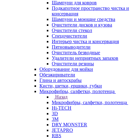
Шампуни для ковров
Подкапотное пространство чистка и
консервация
Шампуни и моющие средства
Очистители дисков и кузова
Очистители стекол
Спецочистители
Интерьер чистка и консервация
Пятновыводители
Очиститель безводные
Удалители неприятных запахов
Очистители резины
Оборудование для мойки
Обезжириватели
Глина и автоскрабы
Кисти, щетки, ершики, губки
Микрофибры, салфетки, полотенца
Назад
Микрофибры, салфетки, полотенца
Hi-TECH
3D
3М
DRY MONSTER
JETAPRO
RBS