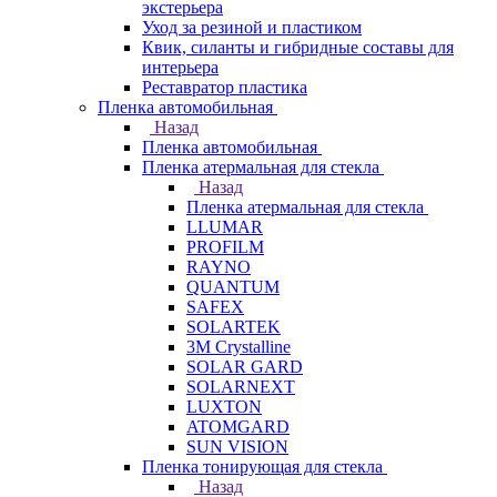
экстерьера
Уход за резиной и пластиком
Квик, силанты и гибридные составы для
интерьера
Реставратор пластика
Пленка автомобильная
Назад
Пленка автомобильная
Пленка атермальная для стекла
Назад
Пленка атермальная для стекла
LLUMAR
PROFILM
RAYNO
QUANTUM
SAFEX
SOLARTEK
3M Crystalline
SOLAR GARD
SOLARNEXT
LUXTON
ATOMGARD
SUN VISION
Пленка тонирующая для стекла
Назад