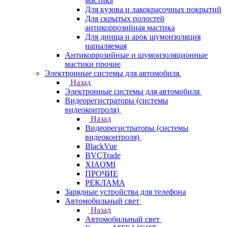
мастика
Для кузова и лакокрасочных покрытий
Для скрытых полостей
антикоррозийная мастика
Для днища и арок шумоизоляция
напыляемая
Антикоррозийные и шумоизоляционные
мастики прочие
Электронные системы для автомобиля
Назад
Электронные системы для автомобиля
Видеорегистраторы (системы
видеоконтроля)
Назад
Видеорегистраторы (системы
видеоконтроля)
BlackVue
BVCTrade
XIAOMI
ПРОЧИЕ
РЕКЛАМА
Зарядные устройства для телефона
Автомобильный свет
Назад
Автомобильный свет