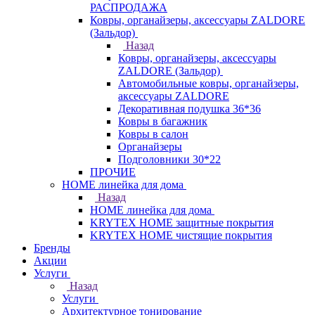
РАСПРОДАЖА
Ковры, органайзеры, аксессуары ZALDORE
(Зальдор)
Назад
Ковры, органайзеры, аксессуары
ZALDORE (Зальдор)
Автомобильные ковры, органайзеры,
аксессуары ZALDORE
Декоративная подушка 36*36
Ковры в багажник
Ковры в салон
Органайзеры
Подголовники 30*22
ПРОЧИЕ
HOME линейка для дома
Назад
HOME линейка для дома
KRYTEX HOME защитные покрытия
KRYTEX HOME чистящие покрытия
Бренды
Акции
Услуги
Назад
Услуги
Архитектурное тонирование