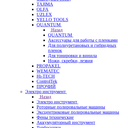
TAJIMA
OLFA
UZLEX
YELLO TOOLS
QUANTUM
Назад
QUANTUM
Аксессуары для работы с пленками
Для полиуретановых и гибридных
пленок
Для тонировки и винила
Ножи, скребки, лезвия
PROPAKEL
WEMATEC
Hi-TECH
ControlTek
ПРОЧИЙ
Электро инструмент
Назад
Электро инструмент
Роторные полировальные машины
Эксцентриковые полировальные машины
Фены технические
Аккумуляторный инструмент
Турбосушки