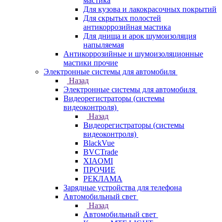
мастика
Для кузова и лакокрасочных покрытий
Для скрытых полостей
антикоррозийная мастика
Для днища и арок шумоизоляция
напыляемая
Антикоррозийные и шумоизоляционные
мастики прочие
Электронные системы для автомобиля
Назад
Электронные системы для автомобиля
Видеорегистраторы (системы
видеоконтроля)
Назад
Видеорегистраторы (системы
видеоконтроля)
BlackVue
BVCTrade
XIAOMI
ПРОЧИЕ
РЕКЛАМА
Зарядные устройства для телефона
Автомобильный свет
Назад
Автомобильный свет