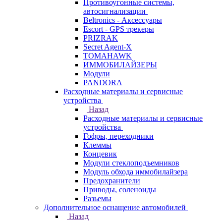
Противоугонные системы,
автосигнализации
Beltronics - Аксессуары
Escort - GPS трекеры
PRIZRAK
Secret Agent-X
TOMAHAWK
ИММОБИЛАЙЗЕРЫ
Модули
PANDORA
Расходные материалы и сервисные
устройства
Назад
Расходные материалы и сервисные
устройства
Гофры, переходники
Клеммы
Концевик
Модули стеклоподъемников
Модуль обхода иммобилайзера
Предохранители
Приводы, соленоиды
Разьемы
Дополнительное оснащение автомобилей
Назад