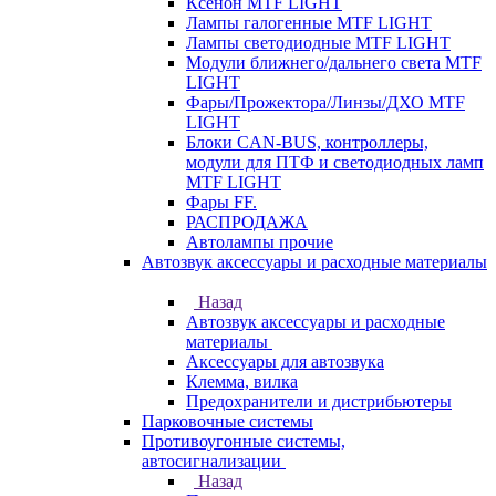
Ксенон MTF LIGHT
Лампы галогенные MTF LIGHT
Лампы светодиодные MTF LIGHT
Модули ближнего/дальнего света MTF
LIGHT
Фары/Прожектора/Линзы/ДХО MTF
LIGHT
Блоки CAN-BUS, контроллеры,
модули для ПТФ и светодиодных ламп
MTF LIGHT
Фары FF.
РАСПРОДАЖА
Автолампы прочие
Автозвук аксессуары и расходные материалы
Назад
Автозвук аксессуары и расходные
материалы
Аксессуары для автозвука
Клемма, вилка
Предохранители и дистрибьютеры
Парковочные системы
Противоугонные системы,
автосигнализации
Назад