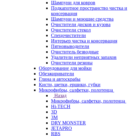
Шампуни для ковров
Подкапотное пространство чистка и
консервация
Шампуни и моющие средства
Очистители дисков и кузова
Очистители стекол
Спецочистители
Интерьер чистка и консервация
Пятновыводители
Очиститель безводные
Удалители неприятных запахов
Очистители резины
Оборудование для мойки
Обезжириватели
Глина и автоскрабы
Кисти, щетки, ершики, губки
Микрофибры, салфетки, полотенца
Назад
Микрофибры, салфетки, полотенца
Hi-TECH
3D
3М
DRY MONSTER
JETAPRO
RBS