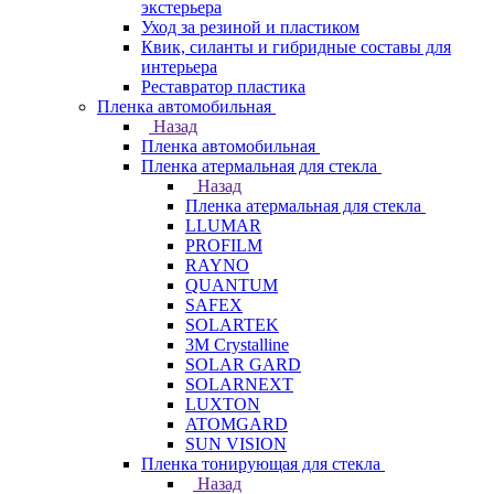
экстерьера
Уход за резиной и пластиком
Квик, силанты и гибридные составы для
интерьера
Реставратор пластика
Пленка автомобильная
Назад
Пленка автомобильная
Пленка атермальная для стекла
Назад
Пленка атермальная для стекла
LLUMAR
PROFILM
RAYNO
QUANTUM
SAFEX
SOLARTEK
3M Crystalline
SOLAR GARD
SOLARNEXT
LUXTON
ATOMGARD
SUN VISION
Пленка тонирующая для стекла
Назад