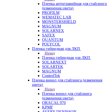
Пленка антигравийная для стайлинга
(изменения цвета)
PROFILM
WEMATEC LAB
MONSTERSHIELD
MAGNUM
SOLARNEX
SAFEX
QUANTUM
POLYCOL
Пленка гибридная для ЛКП
Назад
Пленка гибридная для ЛКП
SOLARNEXT
SOLARTEK
MAGNUM
ControlTek
Пленка винил для стайлинга (изменения
цвета)
Назад
Пленка винил для стайлинга
(изменения цвета)
ORACAL 970
KPMF
AVERY DENISSON