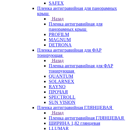
SAFEX
Пленка антигравийная для панорамных
крыш
Назад
Пленка антигравийная для
панорамных крыш
PROFILM
MAGNUM
DETRONA
Пленка антигравийная для ФАР
тонирующая
Назад
Пленка антигравийная для ФАР
тонирующая
QUANTUM
SOLARNEX
RAYNO
ПРОЧАЯ
SPECTROLL
SUN VISION
Пленка антигравийная ГЛЯНЦЕВАЯ
Назад
Пленка антигравийная ГЛЯНЦЕВАЯ
ШИРИНА 1,82 глянцевая
LLUMAR