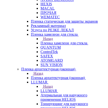
HEXIS
MACAL
ПРОЧАЯ
WEMATEC
Пленка статическая для защиты экранов
Рекламный материал
Услуга по РЕЗКЕ ЛЕКАЛ
Пленка хамелеон для стекла
Назад
Пленка хамелеон для стекла
QUANTUM
ControlTek
SAFEX
ATOMGARD
SUN VISION
Пленка архитектурная (оконная)
Назад
Пленка архитектурная (оконная)
LLUMAR
Назад
LLUMAR
Атермальная для наружного
применения HELIOS
Тонирующие для наружного