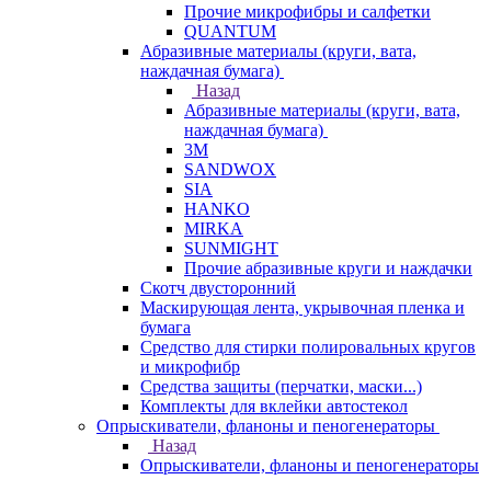
Прочие микрофибры и салфетки
QUANTUM
Абразивные материалы (круги, вата,
наждачная бумага)
Назад
Абразивные материалы (круги, вата,
наждачная бумага)
3М
SANDWOX
SIA
HANKO
MIRKA
SUNMIGHT
Прочие абразивные круги и наждачки
Скотч двусторонний
Маскирующая лента, укрывочная пленка и
бумага
Средство для стирки полировальных кругов
и микрофибр
Средства защиты (перчатки, маски...)
Комплекты для вклейки автостекол
Опрыскиватели, фланоны и пеногенераторы
Назад
Опрыскиватели, фланоны и пеногенераторы