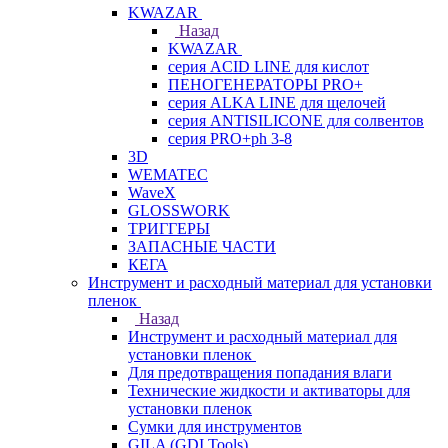
KWAZAR
Назад
KWAZAR
серия ACID LINE для кислот
ПЕНОГЕНЕРАТОРЫ PRO+
серия ALKA LINE для щелочей
серия ANTISILICONE для солвентов
серия PRO+ph 3-8
3D
WEMATEC
WaveX
GLOSSWORK
ТРИГГЕРЫ
ЗАПАСНЫЕ ЧАСТИ
КЕГА
Инструмент и расходный материал для установки
пленок
Назад
Инструмент и расходный материал для
установки пленок
Для предотвращения попадания влаги
Технические жидкости и активаторы для
установки пленок
Сумки для инструментов
GILA (GDI Tools)