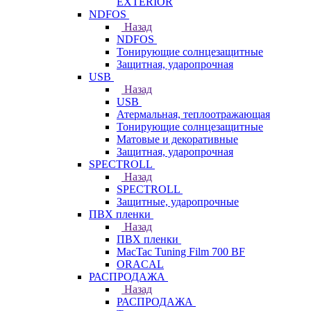
EXTERIOR
NDFOS
Назад
NDFOS
Тонирующие солнцезащитные
Защитная, ударопрочная
USB
Назад
USB
Атермальная, теплоотражающая
Тонирующие солнцезащитные
Матовые и декоративные
Защитная, ударопрочная
SPECTROLL
Назад
SPECTROLL
Защитные, ударопрочные
ПВХ пленки
Назад
ПВХ пленки
MacTac Tuning Film 700 BF
ORACAL
РАСПРОДАЖА
Назад
РАСПРОДАЖА