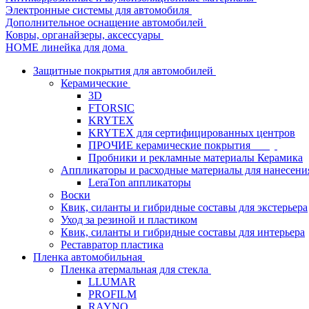
Электронные системы для автомобиля
Дополнительное оснащение автомобилей
Ковры, органайзеры, аксессуары
HOME линейка для дома
Защитные покрытия для автомобилей
Керамические
3D
FTORSIC
KRYTEX
KRYTEX для сертифицированных центров
ПРОЧИЕ керамические покрытия
Пробники и рекламные материалы Керамика
Аппликаторы и расходные материалы для нанесени
LeraTon аппликаторы
Воски
Квик, силанты и гибридные составы для экстерьера
Уход за резиной и пластиком
Квик, силанты и гибридные составы для интерьера
Реставратор пластика
Пленка автомобильная
Пленка атермальная для стекла
LLUMAR
PROFILM
RAYNO