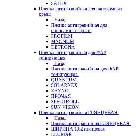
SAFEX
Пленка антигравийная для панорамных
крыш
Назад
Пленка антигравийная для
панорамных крыш
PROFILM
MAGNUM
DETRONA
Пленка антигравийная для ФАР
тонирующая
Назад
Пленка антигравийная для ФАР
тонирующая
QUANTUM
SOLARNEX
RAYNO
ПРОЧАЯ
SPECTROLL
SUN VISION
Пленка антигравийная ГЛЯНЦЕВАЯ
Назад
Пленка антигравийная ГЛЯНЦЕВАЯ
ШИРИНА 1,82 глянцевая
LLUMAR