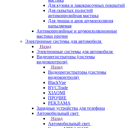
мастика
Для кузова и лакокрасочных покрытий
Для скрытых полостей
антикоррозийная мастика
Для днища и арок шумоизоляция
напыляемая
Антикоррозийные и шумоизоляционные
мастики прочие
Электронные системы для автомобиля
Назад
Электронные системы для автомобиля
Видеорегистраторы (системы
видеоконтроля)
Назад
Видеорегистраторы (системы
видеоконтроля)
BlackVue
BVCTrade
XIAOMI
ПРОЧИЕ
РЕКЛАМА
Зарядные устройства для телефона
Автомобильный свет
Назад
Автомобильный свет