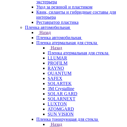
экстерьера
Уход за резиной и пластиком
Квик, силанты и гибридные составы для
интерьера
Реставратор пластика
Пленка автомобильная
Назад
Пленка автомобильная
Пленка атермальная для стекла
Назад
Пленка атермальная для стекла
LLUMAR
PROFILM
RAYNO
QUANTUM
SAFEX
SOLARTEK
3M Crystalline
SOLAR GARD
SOLARNEXT
LUXTON
ATOMGARD
SUN VISION
Пленка тонирующая для стекла
Назад