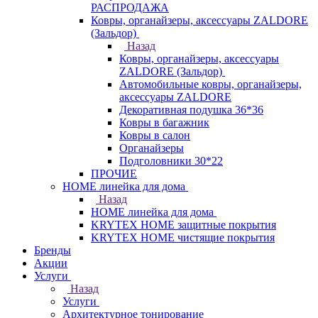
РАСПРОДАЖА
Ковры, органайзеры, аксессуары ZALDORE
(Зальдор)
Назад
Ковры, органайзеры, аксессуары
ZALDORE (Зальдор)
Автомобильные ковры, органайзеры,
аксессуары ZALDORE
Декоративная подушка 36*36
Ковры в багажник
Ковры в салон
Органайзеры
Подголовники 30*22
ПРОЧИЕ
HOME линейка для дома
Назад
HOME линейка для дома
KRYTEX HOME защитные покрытия
KRYTEX HOME чистящие покрытия
Бренды
Акции
Услуги
Назад
Услуги
Архитектурное тонирование