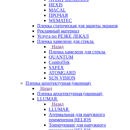
HEXIS
MACAL
ПРОЧАЯ
WEMATEC
Пленка статическая для защиты экранов
Рекламный материал
Услуга по РЕЗКЕ ЛЕКАЛ
Пленка хамелеон для стекла
Назад
Пленка хамелеон для стекла
QUANTUM
ControlTek
SAFEX
ATOMGARD
SUN VISION
Пленка архитектурная (оконная)
Назад
Пленка архитектурная (оконная)
LLUMAR
Назад
LLUMAR
Атермальная для наружного
применения HELIOS
Тонирующие для наружного