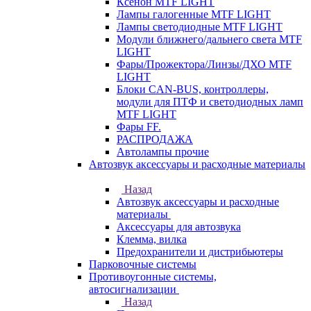
Ксенон MTF LIGHT
Лампы галогенные MTF LIGHT
Лампы светодиодные MTF LIGHT
Модули ближнего/дальнего света MTF
LIGHT
Фары/Прожектора/Линзы/ДХО MTF
LIGHT
Блоки CAN-BUS, контроллеры,
модули для ПТФ и светодиодных ламп
MTF LIGHT
Фары FF.
РАСПРОДАЖА
Автолампы прочие
Автозвук аксессуары и расходные материалы
Назад
Автозвук аксессуары и расходные
материалы
Аксессуары для автозвука
Клемма, вилка
Предохранители и дистрибьютеры
Парковочные системы
Противоугонные системы,
автосигнализации
Назад