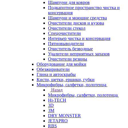
Шампуни для ковров
Подкапотное пространство чистка и
консервация
Шампуни и моющие средства
Очистители дисков и кузова
Очистители стекол
Спецочистители
Интерьер чистка и консервация
Пятновыводители
Очиститель безводные
Удалители неприятных запахов
Очистители резины
Оборудование для мойки
Обезжириватели
Глина и автоскрабы
Кисти, щетки, ершики, губки
Микрофибры, салфетки, полотенца
Назад
Микрофибры, салфетки, полотенца
Hi-TECH
3D
3М
DRY MONSTER
JETAPRO
RBS