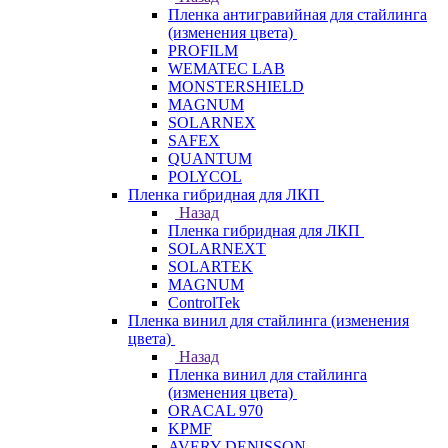
Пленка антигравийная для стайлинга
(изменения цвета)
PROFILM
WEMATEC LAB
MONSTERSHIELD
MAGNUM
SOLARNEX
SAFEX
QUANTUM
POLYCOL
Пленка гибридная для ЛКП
Назад
Пленка гибридная для ЛКП
SOLARNEXT
SOLARTEK
MAGNUM
ControlTek
Пленка винил для стайлинга (изменения
цвета)
Назад
Пленка винил для стайлинга
(изменения цвета)
ORACAL 970
KPMF
AVERY DENISSON