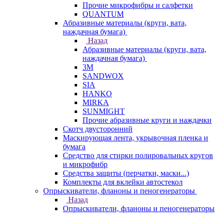
Прочие микрофибры и салфетки
QUANTUM
Абразивные материалы (круги, вата,
наждачная бумага)
Назад
Абразивные материалы (круги, вата,
наждачная бумага)
3М
SANDWOX
SIA
HANKO
MIRKA
SUNMIGHT
Прочие абразивные круги и наждачки
Скотч двусторонний
Маскирующая лента, укрывочная пленка и
бумага
Средство для стирки полировальных кругов
и микрофибр
Средства защиты (перчатки, маски...)
Комплекты для вклейки автостекол
Опрыскиватели, фланоны и пеногенераторы
Назад
Опрыскиватели, фланоны и пеногенераторы