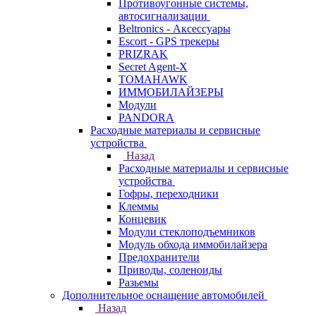
Противоугонные системы,
автосигнализации
Beltronics - Аксессуары
Escort - GPS трекеры
PRIZRAK
Secret Agent-X
TOMAHAWK
ИММОБИЛАЙЗЕРЫ
Модули
PANDORA
Расходные материалы и сервисные
устройства
Назад
Расходные материалы и сервисные
устройства
Гофры, переходники
Клеммы
Концевик
Модули стеклоподъемников
Модуль обхода иммобилайзера
Предохранители
Приводы, соленоиды
Разьемы
Дополнительное оснащение автомобилей
Назад