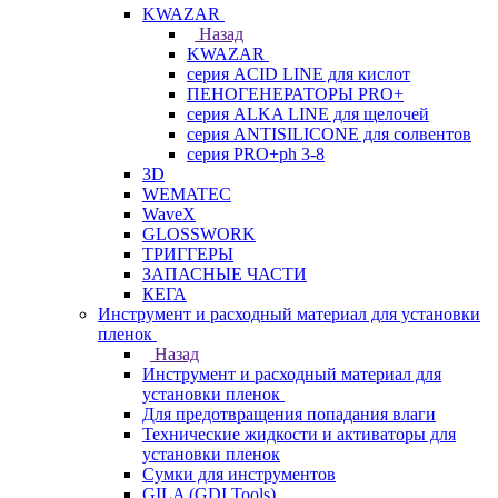
KWAZAR
Назад
KWAZAR
серия ACID LINE для кислот
ПЕНОГЕНЕРАТОРЫ PRO+
серия ALKA LINE для щелочей
серия ANTISILICONE для солвентов
серия PRO+ph 3-8
3D
WEMATEC
WaveX
GLOSSWORK
ТРИГГЕРЫ
ЗАПАСНЫЕ ЧАСТИ
КЕГА
Инструмент и расходный материал для установки
пленок
Назад
Инструмент и расходный материал для
установки пленок
Для предотвращения попадания влаги
Технические жидкости и активаторы для
установки пленок
Сумки для инструментов
GILA (GDI Tools)