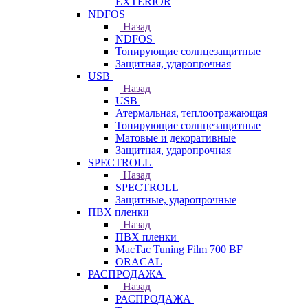
EXTERIOR
NDFOS
Назад
NDFOS
Тонирующие солнцезащитные
Защитная, ударопрочная
USB
Назад
USB
Атермальная, теплоотражающая
Тонирующие солнцезащитные
Матовые и декоративные
Защитная, ударопрочная
SPECTROLL
Назад
SPECTROLL
Защитные, ударопрочные
ПВХ пленки
Назад
ПВХ пленки
MacTac Tuning Film 700 BF
ORACAL
РАСПРОДАЖА
Назад
РАСПРОДАЖА