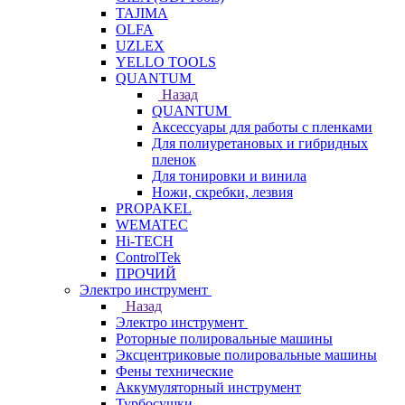
TAJIMA
OLFA
UZLEX
YELLO TOOLS
QUANTUM
Назад
QUANTUM
Аксессуары для работы с пленками
Для полиуретановых и гибридных
пленок
Для тонировки и винила
Ножи, скребки, лезвия
PROPAKEL
WEMATEC
Hi-TECH
ControlTek
ПРОЧИЙ
Электро инструмент
Назад
Электро инструмент
Роторные полировальные машины
Эксцентриковые полировальные машины
Фены технические
Аккумуляторный инструмент
Турбосушки