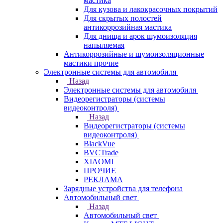
мастика
Для кузова и лакокрасочных покрытий
Для скрытых полостей
антикоррозийная мастика
Для днища и арок шумоизоляция
напыляемая
Антикоррозийные и шумоизоляционные
мастики прочие
Электронные системы для автомобиля
Назад
Электронные системы для автомобиля
Видеорегистраторы (системы
видеоконтроля)
Назад
Видеорегистраторы (системы
видеоконтроля)
BlackVue
BVCTrade
XIAOMI
ПРОЧИЕ
РЕКЛАМА
Зарядные устройства для телефона
Автомобильный свет
Назад
Автомобильный свет