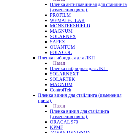
Пленка антигравийная для стайлинга
(изменения цвета)
PROFILM
WEMATEC LAB
MONSTERSHIELD
MAGNUM
SOLARNEX
SAFEX
QUANTUM
POLYCOL
Пленка гибридная для ЛКП
Назад
Пленка гибридная для ЛКП
SOLARNEXT
SOLARTEK
MAGNUM
ControlTek
Пленка винил для стайлинга (изменения
цвета)
Назад
Пленка винил для стайлинга
(изменения цвета)
ORACAL 970
KPMF
AVERY DENISSON