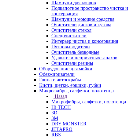
Шампуни для ковров
Подкапотное пространство чистка и
консервация
Шампуни и моющие средства
Очистители дисков и кузова
Очистители стекол
Спецочистители
Интерьер чистка и консервация
Пятновыводители
Очиститель безводные
Удалители неприятных запахов
Очистители резины
Оборудование для мойки
Обезжириватели
Глина и автоскрабы
Кисти, щетки, ершики, губки
Микрофибры, салфетки, полотенца
Назад
Микрофибры, салфетки, полотенца
Hi-TECH
3D
3М
DRY MONSTER
JETAPRO
RBS