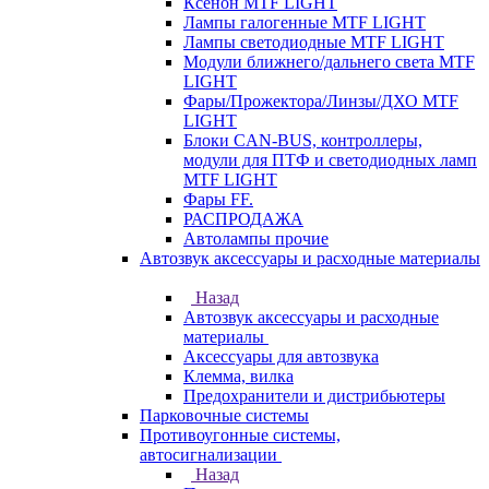
Ксенон MTF LIGHT
Лампы галогенные MTF LIGHT
Лампы светодиодные MTF LIGHT
Модули ближнего/дальнего света MTF
LIGHT
Фары/Прожектора/Линзы/ДХО MTF
LIGHT
Блоки CAN-BUS, контроллеры,
модули для ПТФ и светодиодных ламп
MTF LIGHT
Фары FF.
РАСПРОДАЖА
Автолампы прочие
Автозвук аксессуары и расходные материалы
Назад
Автозвук аксессуары и расходные
материалы
Аксессуары для автозвука
Клемма, вилка
Предохранители и дистрибьютеры
Парковочные системы
Противоугонные системы,
автосигнализации
Назад