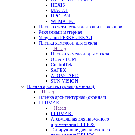
HEXIS
MACAL
ПРОЧАЯ
WEMATEC
Пленка статическая для защиты экранов
Рекламный материал
Услуга по РЕЗКЕ ЛЕКАЛ
Пленка хамелеон для стекла
Назад
Пленка хамелеон для стекла
QUANTUM
ControlTek
SAFEX
ATOMGARD
SUN VISION
Пленка архитектурная (оконная)
Назад
Пленка архитектурная (оконная)
LLUMAR
Назад
LLUMAR
Атермальная для наружного
применения HELIOS
Тонирующие для наружного