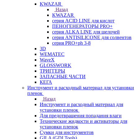
KWAZAR
Назад
KWAZAR
серия ACID LINE для кислот
ПЕНОГЕНЕРАТОРЫ PRO+
серия ALKA LINE для щелочей
серия ANTISILICONE для солвентов
серия PRO+ph 3-8
3D
WEMATEC
WaveX
GLOSSWORK
ТРИГГЕРЫ
ЗАПАСНЫЕ ЧАСТИ
КЕГА
Инструмент и расходный материал для установки
пленок
Назад
Инструмент и расходный материал для
установки пленок
Для предотвращения попадания влаги
Технические жидкости и активаторы для
установки пленок
Сумки для инструментов
GILA (GDI Tools)