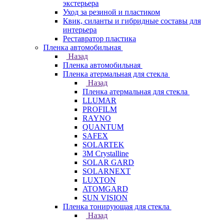
экстерьера
Уход за резиной и пластиком
Квик, силанты и гибридные составы для
интерьера
Реставратор пластика
Пленка автомобильная
Назад
Пленка автомобильная
Пленка атермальная для стекла
Назад
Пленка атермальная для стекла
LLUMAR
PROFILM
RAYNO
QUANTUM
SAFEX
SOLARTEK
3M Crystalline
SOLAR GARD
SOLARNEXT
LUXTON
ATOMGARD
SUN VISION
Пленка тонирующая для стекла
Назад