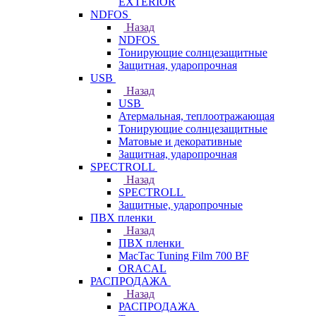
EXTERIOR
NDFOS
Назад
NDFOS
Тонирующие солнцезащитные
Защитная, ударопрочная
USB
Назад
USB
Атермальная, теплоотражающая
Тонирующие солнцезащитные
Матовые и декоративные
Защитная, ударопрочная
SPECTROLL
Назад
SPECTROLL
Защитные, ударопрочные
ПВХ пленки
Назад
ПВХ пленки
MacTac Tuning Film 700 BF
ORACAL
РАСПРОДАЖА
Назад
РАСПРОДАЖА