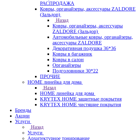
РАСПРОДАЖА
Ковры, органайзеры, аксессуары ZALDORE
(Зальдор)
Назад
Ковры, органайзеры, аксессуары
ZALDORE (Зальдор)
Автомобильные ковры, органайзеры,
аксессуары ZALDORE
Декоративная подушка 36*36
Ковры в багажник
Ковры в салон
Органайзеры
Подголовники 30*22
ПРОЧИЕ
HOME линейка для дома
Назад
HOME линейка для дома
KRYTEX HOME защитные покрытия
KRYTEX HOME чистящие покрытия
Бренды
Акции
Услуги
Назад
Услуги
Архитектурное тонирование