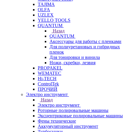
TAJIMA
OLFA
UZLEX
YELLO TOOLS
QUANTUM
Назад
QUANTUM
Аксессуары для работы с пленками
Для полиуретановых и гибридных
пленок
Для тонировки и винила
Ножи, скребки, лезвия
PROPAKEL
WEMATEC
Hi-TECH
ControlTek
ПРОЧИЙ
Электро инструмент
Назад
Электро инструмент
Роторные полировальные машины
Эксцентриковые полировальные машины
Фены технические
Аккумуляторный инструмент
Турбосушки