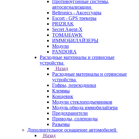
Противоугонные системы,
автосигнализации
Beltronics - Аксессуары
Escort - GPS трекеры
PRIZRAK
Secret Agent-X
TOMAHAWK
ИММОБИЛАЙЗЕРЫ
Модули
PANDORA
Расходные материалы и сервисные
устройства
Назад
Расходные материалы и сервисные
устройства
Гофры, переходники
Клеммы
Концевик
Модули стеклоподъемников
Модуль обхода иммобилайзера
Предохранители
Приводы, соленоиды
Разьемы
Дополнительное оснащение автомобилей
Назад