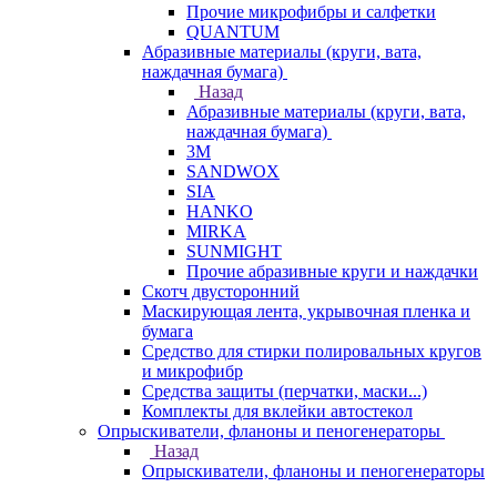
Прочие микрофибры и салфетки
QUANTUM
Абразивные материалы (круги, вата,
наждачная бумага)
Назад
Абразивные материалы (круги, вата,
наждачная бумага)
3М
SANDWOX
SIA
HANKO
MIRKA
SUNMIGHT
Прочие абразивные круги и наждачки
Скотч двусторонний
Маскирующая лента, укрывочная пленка и
бумага
Средство для стирки полировальных кругов
и микрофибр
Средства защиты (перчатки, маски...)
Комплекты для вклейки автостекол
Опрыскиватели, фланоны и пеногенераторы
Назад
Опрыскиватели, фланоны и пеногенераторы