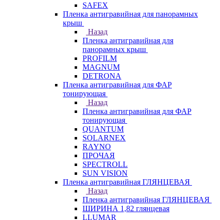
SAFEX
Пленка антигравийная для панорамных
крыш
Назад
Пленка антигравийная для
панорамных крыш
PROFILM
MAGNUM
DETRONA
Пленка антигравийная для ФАР
тонирующая
Назад
Пленка антигравийная для ФАР
тонирующая
QUANTUM
SOLARNEX
RAYNO
ПРОЧАЯ
SPECTROLL
SUN VISION
Пленка антигравийная ГЛЯНЦЕВАЯ
Назад
Пленка антигравийная ГЛЯНЦЕВАЯ
ШИРИНА 1,82 глянцевая
LLUMAR