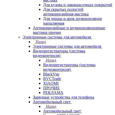
мастика
Для кузова и лакокрасочных покрытий
Для скрытых полостей
антикоррозийная мастика
Для днища и арок шумоизоляция
напыляемая
Антикоррозийные и шумоизоляционные
мастики прочие
Электронные системы для автомобиля
Назад
Электронные системы для автомобиля
Видеорегистраторы (системы
видеоконтроля)
Назад
Видеорегистраторы (системы
видеоконтроля)
BlackVue
BVCTrade
XIAOMI
ПРОЧИЕ
РЕКЛАМА
Зарядные устройства для телефона
Автомобильный свет
Назад
Автомобильный свет