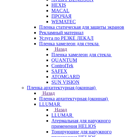
HEXIS
MACAL
ПРОЧАЯ
WEMATEC
Пленка статическая для защиты экранов
Рекламный материал
Услуга по РЕЗКЕ ЛЕКАЛ
Пленка хамелеон для стекла
Назад
Пленка хамелеон для стекла
QUANTUM
ControlTek
SAFEX
ATOMGARD
SUN VISION
Пленка архитектурная (оконная)
Назад
Пленка архитектурная (оконная)
LLUMAR
Назад
LLUMAR
Атермальная для наружного
применения HELIOS
Тонирующие для наружного