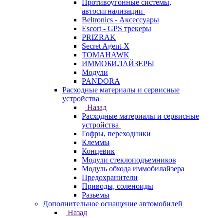
Противоугонные системы,
автосигнализации
Beltronics - Аксессуары
Escort - GPS трекеры
PRIZRAK
Secret Agent-X
TOMAHAWK
ИММОБИЛАЙЗЕРЫ
Модули
PANDORA
Расходные материалы и сервисные
устройства
Назад
Расходные материалы и сервисные
устройства
Гофры, переходники
Клеммы
Концевик
Модули стеклоподъемников
Модуль обхода иммобилайзера
Предохранители
Приводы, соленоиды
Разьемы
Дополнительное оснащение автомобилей
Назад