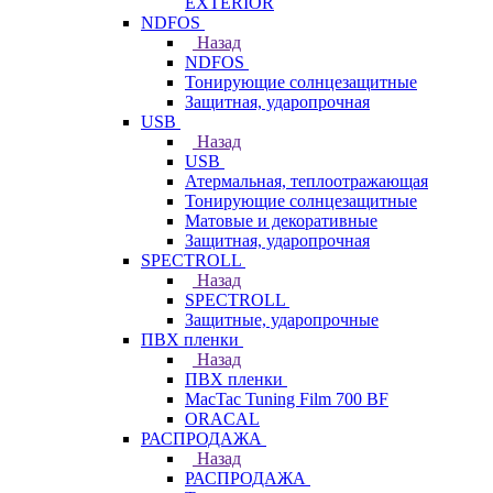
EXTERIOR
NDFOS
Назад
NDFOS
Тонирующие солнцезащитные
Защитная, ударопрочная
USB
Назад
USB
Атермальная, теплоотражающая
Тонирующие солнцезащитные
Матовые и декоративные
Защитная, ударопрочная
SPECTROLL
Назад
SPECTROLL
Защитные, ударопрочные
ПВХ пленки
Назад
ПВХ пленки
MacTac Tuning Film 700 BF
ORACAL
РАСПРОДАЖА
Назад
РАСПРОДАЖА