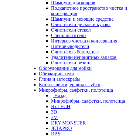
Шампуни для ковров
Подкапотное пространство чистка и
консервация
Шампуни и моющие средства
Очистители дисков и кузова
Очистители стекол
Спецочистители
Интерьер чистка и консервация
Пятновыводители
Очиститель безводные
Удалители неприятных запахов
Очистители резины
Оборудование для мойки
Обезжириватели
Глина и автоскрабы
Кисти, щетки, ершики, губки
Микрофибры, салфетки, полотенца
Назад
Микрофибры, салфетки, полотенца
Hi-TECH
3D
3М
DRY MONSTER
JETAPRO
RBS