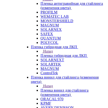
Пленка антигравийная для стайлинга
(изменения цвета)
PROFILM
WEMATEC LAB
MONSTERSHIELD
MAGNUM
SOLARNEX
SAFEX
QUANTUM
POLYCOL
Пленка гибридная для ЛКП
Назад
Пленка гибридная для ЛКП
SOLARNEXT
SOLARTEK
MAGNUM
ControlTek
Пленка винил для стайлинга (изменения
цвета)
Назад
Пленка винил для стайлинга
(изменения цвета)
ORACAL 970
KPMF
AVERY DENISSON