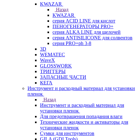
KWAZAR
Назад
KWAZAR
серия ACID LINE для кислот
ПЕНОГЕНЕРАТОРЫ PRO+
серия ALKA LINE для щелочей
серия ANTISILICONE для солвентов
серия PRO+ph 3-8
3D
WEMATEC
WaveX
GLOSSWORK
ТРИГГЕРЫ
ЗАПАСНЫЕ ЧАСТИ
КЕГА
Инструмент и расходный материал для установки
пленок
Назад
Инструмент и расходный материал для
установки пленок
Для предотвращения попадания влаги
Технические жидкости и активаторы для
установки пленок
Сумки для инструментов
GILA (GDI Tools)