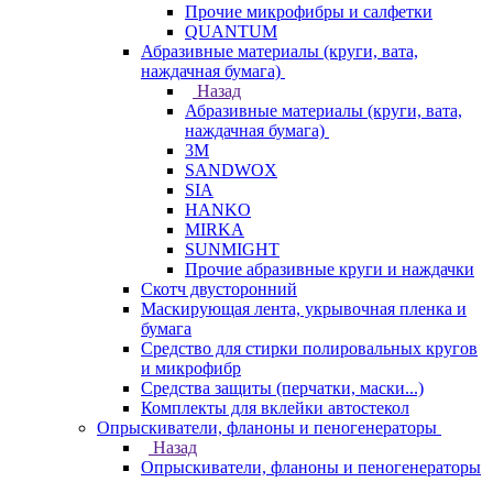
Прочие микрофибры и салфетки
QUANTUM
Абразивные материалы (круги, вата,
наждачная бумага)
Назад
Абразивные материалы (круги, вата,
наждачная бумага)
3М
SANDWOX
SIA
HANKO
MIRKA
SUNMIGHT
Прочие абразивные круги и наждачки
Скотч двусторонний
Маскирующая лента, укрывочная пленка и
бумага
Средство для стирки полировальных кругов
и микрофибр
Средства защиты (перчатки, маски...)
Комплекты для вклейки автостекол
Опрыскиватели, фланоны и пеногенераторы
Назад
Опрыскиватели, фланоны и пеногенераторы