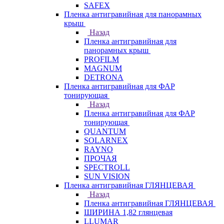
SAFEX
Пленка антигравийная для панорамных
крыш
Назад
Пленка антигравийная для
панорамных крыш
PROFILM
MAGNUM
DETRONA
Пленка антигравийная для ФАР
тонирующая
Назад
Пленка антигравийная для ФАР
тонирующая
QUANTUM
SOLARNEX
RAYNO
ПРОЧАЯ
SPECTROLL
SUN VISION
Пленка антигравийная ГЛЯНЦЕВАЯ
Назад
Пленка антигравийная ГЛЯНЦЕВАЯ
ШИРИНА 1,82 глянцевая
LLUMAR