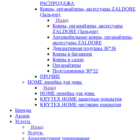
РАСПРОДАЖА
Ковры, органайзеры, аксессуары ZALDORE
(Зальдор)
Назад
Ковры, органайзеры, аксессуары
ZALDORE (Зальдор)
Автомобильные ковры, органайзеры,
аксессуары ZALDORE
Декоративная подушка 36*36
Ковры в багажник
Ковры в салон
Органайзеры
Подголовники 30*22
ПРОЧИЕ
HOME линейка для дома
Назад
HOME линейка для дома
KRYTEX HOME защитные покрытия
KRYTEX HOME чистящие покрытия
Бренды
Акции
Услуги
Назад
Услуги
Архитектурное тонирование