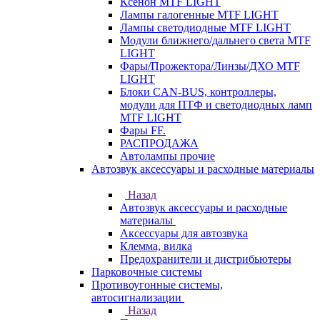
Ксенон MTF LIGHT
Лампы галогенные MTF LIGHT
Лампы светодиодные MTF LIGHT
Модули ближнего/дальнего света MTF
LIGHT
Фары/Прожектора/Линзы/ДХО MTF
LIGHT
Блоки CAN-BUS, контроллеры,
модули для ПТФ и светодиодных ламп
MTF LIGHT
Фары FF.
РАСПРОДАЖА
Автолампы прочие
Автозвук аксессуары и расходные материалы
Назад
Автозвук аксессуары и расходные
материалы
Аксессуары для автозвука
Клемма, вилка
Предохранители и дистрибьютеры
Парковочные системы
Противоугонные системы,
автосигнализации
Назад