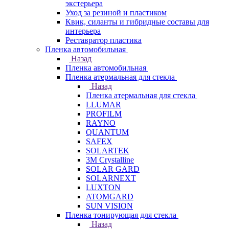
экстерьера
Уход за резиной и пластиком
Квик, силанты и гибридные составы для
интерьера
Реставратор пластика
Пленка автомобильная
Назад
Пленка автомобильная
Пленка атермальная для стекла
Назад
Пленка атермальная для стекла
LLUMAR
PROFILM
RAYNO
QUANTUM
SAFEX
SOLARTEK
3M Crystalline
SOLAR GARD
SOLARNEXT
LUXTON
ATOMGARD
SUN VISION
Пленка тонирующая для стекла
Назад