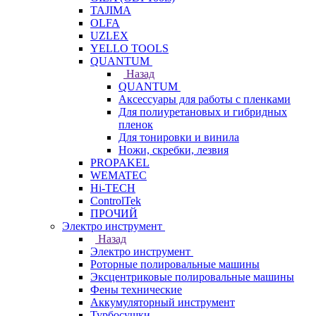
TAJIMA
OLFA
UZLEX
YELLO TOOLS
QUANTUM
Назад
QUANTUM
Аксессуары для работы с пленками
Для полиуретановых и гибридных
пленок
Для тонировки и винила
Ножи, скребки, лезвия
PROPAKEL
WEMATEC
Hi-TECH
ControlTek
ПРОЧИЙ
Электро инструмент
Назад
Электро инструмент
Роторные полировальные машины
Эксцентриковые полировальные машины
Фены технические
Аккумуляторный инструмент
Турбосушки