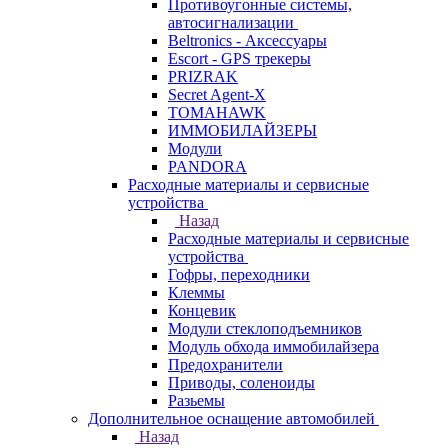
Противоугонные системы,
автосигнализации
Beltronics - Аксессуары
Escort - GPS трекеры
PRIZRAK
Secret Agent-X
TOMAHAWK
ИММОБИЛАЙЗЕРЫ
Модули
PANDORA
Расходные материалы и сервисные
устройства
Назад
Расходные материалы и сервисные
устройства
Гофры, переходники
Клеммы
Концевик
Модули стеклоподъемников
Модуль обхода иммобилайзера
Предохранители
Приводы, соленоиды
Разьемы
Дополнительное оснащение автомобилей
Назад