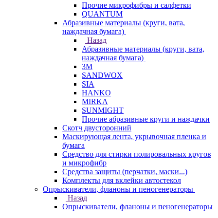
Прочие микрофибры и салфетки
QUANTUM
Абразивные материалы (круги, вата,
наждачная бумага)
Назад
Абразивные материалы (круги, вата,
наждачная бумага)
3М
SANDWOX
SIA
HANKO
MIRKA
SUNMIGHT
Прочие абразивные круги и наждачки
Скотч двусторонний
Маскирующая лента, укрывочная пленка и
бумага
Средство для стирки полировальных кругов
и микрофибр
Средства защиты (перчатки, маски...)
Комплекты для вклейки автостекол
Опрыскиватели, фланоны и пеногенераторы
Назад
Опрыскиватели, фланоны и пеногенераторы