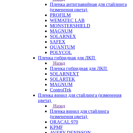
Пленка антигравийная для стайлинга
(изменения цвета)
PROFILM
WEMATEC LAB
MONSTERSHIELD
MAGNUM
SOLARNEX
SAFEX
QUANTUM
POLYCOL
Пленка гибридная для ЛКП
Назад
Пленка гибридная для ЛКП
SOLARNEXT
SOLARTEK
MAGNUM
ControlTek
Пленка винил для стайлинга (изменения
цвета)
Назад
Пленка винил для стайлинга
(изменения цвета)
ORACAL 970
KPMF
AVERY DENISSON