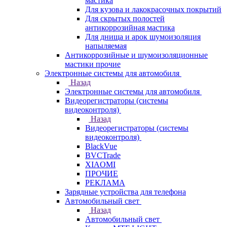
мастика
Для кузова и лакокрасочных покрытий
Для скрытых полостей
антикоррозийная мастика
Для днища и арок шумоизоляция
напыляемая
Антикоррозийные и шумоизоляционные
мастики прочие
Электронные системы для автомобиля
Назад
Электронные системы для автомобиля
Видеорегистраторы (системы
видеоконтроля)
Назад
Видеорегистраторы (системы
видеоконтроля)
BlackVue
BVCTrade
XIAOMI
ПРОЧИЕ
РЕКЛАМА
Зарядные устройства для телефона
Автомобильный свет
Назад
Автомобильный свет