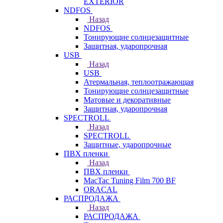
EXTERIOR
NDFOS
Назад
NDFOS
Тонирующие солнцезащитные
Защитная, ударопрочная
USB
Назад
USB
Атермальная, теплоотражающая
Тонирующие солнцезащитные
Матовые и декоративные
Защитная, ударопрочная
SPECTROLL
Назад
SPECTROLL
Защитные, ударопрочные
ПВХ пленки
Назад
ПВХ пленки
MacTac Tuning Film 700 BF
ORACAL
РАСПРОДАЖА
Назад
РАСПРОДАЖА