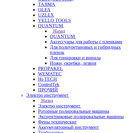
TAJIMA
OLFA
UZLEX
YELLO TOOLS
QUANTUM
Назад
QUANTUM
Аксессуары для работы с пленками
Для полиуретановых и гибридных
пленок
Для тонировки и винила
Ножи, скребки, лезвия
PROPAKEL
WEMATEC
Hi-TECH
ControlTek
ПРОЧИЙ
Электро инструмент
Назад
Электро инструмент
Роторные полировальные машины
Эксцентриковые полировальные машины
Фены технические
Аккумуляторный инструмент
Турбосушки