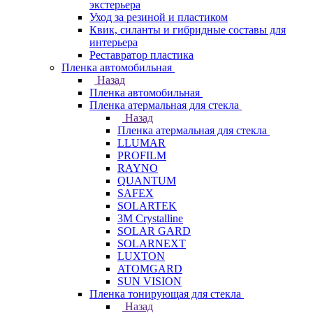
экстерьера
Уход за резиной и пластиком
Квик, силанты и гибридные составы для
интерьера
Реставратор пластика
Пленка автомобильная
Назад
Пленка автомобильная
Пленка атермальная для стекла
Назад
Пленка атермальная для стекла
LLUMAR
PROFILM
RAYNO
QUANTUM
SAFEX
SOLARTEK
3M Crystalline
SOLAR GARD
SOLARNEXT
LUXTON
ATOMGARD
SUN VISION
Пленка тонирующая для стекла
Назад