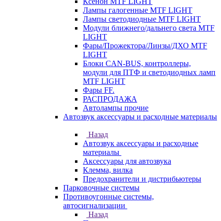
Ксенон MTF LIGHT
Лампы галогенные MTF LIGHT
Лампы светодиодные MTF LIGHT
Модули ближнего/дальнего света MTF
LIGHT
Фары/Прожектора/Линзы/ДХО MTF
LIGHT
Блоки CAN-BUS, контроллеры,
модули для ПТФ и светодиодных ламп
MTF LIGHT
Фары FF.
РАСПРОДАЖА
Автолампы прочие
Автозвук аксессуары и расходные материалы
Назад
Автозвук аксессуары и расходные
материалы
Аксессуары для автозвука
Клемма, вилка
Предохранители и дистрибьютеры
Парковочные системы
Противоугонные системы,
автосигнализации
Назад