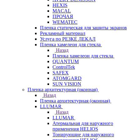
HEXIS
MACAL
ПРОЧАЯ
WEMATEC
Пленка статическая для защиты экранов
Рекламный материал
Услуга по РЕЗКЕ ЛЕКАЛ
Пленка хамелеон для стекла
Назад
Пленка хамелеон для стекла
QUANTUM
ControlTek
SAFEX
ATOMGARD
SUN VISION
Пленка архитектурная (оконная)
Назад
Пленка архитектурная (оконная)
LLUMAR
Назад
LLUMAR
Атермальная для наружного
применения HELIOS
Тонирующие для наружного