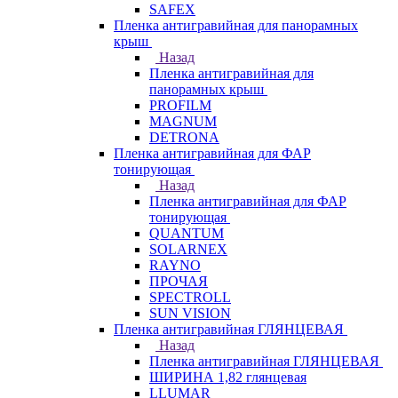
SAFEX
Пленка антигравийная для панорамных
крыш
Назад
Пленка антигравийная для
панорамных крыш
PROFILM
MAGNUM
DETRONA
Пленка антигравийная для ФАР
тонирующая
Назад
Пленка антигравийная для ФАР
тонирующая
QUANTUM
SOLARNEX
RAYNO
ПРОЧАЯ
SPECTROLL
SUN VISION
Пленка антигравийная ГЛЯНЦЕВАЯ
Назад
Пленка антигравийная ГЛЯНЦЕВАЯ
ШИРИНА 1,82 глянцевая
LLUMAR