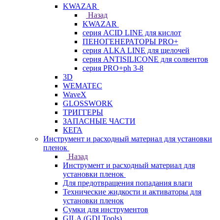
KWAZAR
Назад
KWAZAR
серия ACID LINE для кислот
ПЕНОГЕНЕРАТОРЫ PRO+
серия ALKA LINE для щелочей
серия ANTISILICONE для солвентов
серия PRO+ph 3-8
3D
WEMATEC
WaveX
GLOSSWORK
ТРИГГЕРЫ
ЗАПАСНЫЕ ЧАСТИ
КЕГА
Инструмент и расходный материал для установки
пленок
Назад
Инструмент и расходный материал для
установки пленок
Для предотвращения попадания влаги
Технические жидкости и активаторы для
установки пленок
Сумки для инструментов
GILA (GDI Tools)