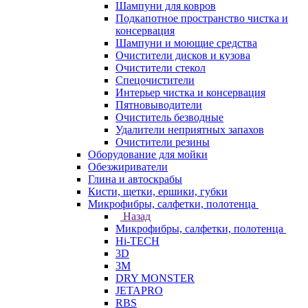
Шампуни для ковров
Подкапотное пространство чистка и
консервация
Шампуни и моющие средства
Очистители дисков и кузова
Очистители стекол
Спецочистители
Интерьер чистка и консервация
Пятновыводители
Очиститель безводные
Удалители неприятных запахов
Очистители резины
Оборудование для мойки
Обезжириватели
Глина и автоскрабы
Кисти, щетки, ершики, губки
Микрофибры, салфетки, полотенца
Назад
Микрофибры, салфетки, полотенца
Hi-TECH
3D
3М
DRY MONSTER
JETAPRO
RBS