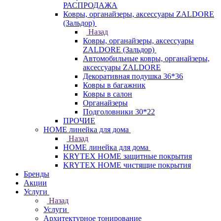
РАСПРОДАЖА
Ковры, органайзеры, аксессуары ZALDORE
(Зальдор)
Назад
Ковры, органайзеры, аксессуары
ZALDORE (Зальдор)
Автомобильные ковры, органайзеры,
аксессуары ZALDORE
Декоративная подушка 36*36
Ковры в багажник
Ковры в салон
Органайзеры
Подголовники 30*22
ПРОЧИЕ
HOME линейка для дома
Назад
HOME линейка для дома
KRYTEX HOME защитные покрытия
KRYTEX HOME чистящие покрытия
Бренды
Акции
Услуги
Назад
Услуги
Архитектурное тонирование