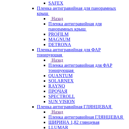
SAFEX
Пленка антигравийная для панорамных
крыш
Назад
Пленка антигравийная для
панорамных крыш
PROFILM
MAGNUM
DETRONA
Пленка антигравийная для ФАР
тонирующая
Назад
Пленка антигравийная для ФАР
тонирующая
QUANTUM
SOLARNEX
RAYNO
ПРОЧАЯ
SPECTROLL
SUN VISION
Пленка антигравийная ГЛЯНЦЕВАЯ
Назад
Пленка антигравийная ГЛЯНЦЕВАЯ
ШИРИНА 1,82 глянцевая
LLUMAR