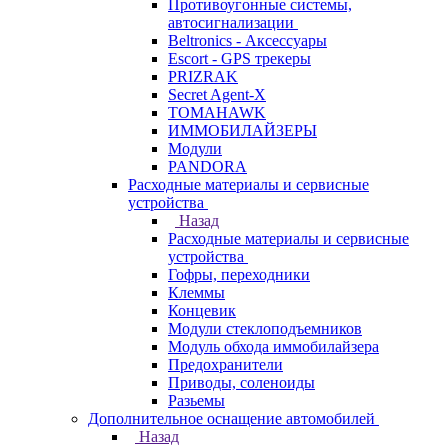
Противоугонные системы,
автосигнализации
Beltronics - Аксессуары
Escort - GPS трекеры
PRIZRAK
Secret Agent-X
TOMAHAWK
ИММОБИЛАЙЗЕРЫ
Модули
PANDORA
Расходные материалы и сервисные
устройства
Назад
Расходные материалы и сервисные
устройства
Гофры, переходники
Клеммы
Концевик
Модули стеклоподъемников
Модуль обхода иммобилайзера
Предохранители
Приводы, соленоиды
Разьемы
Дополнительное оснащение автомобилей
Назад