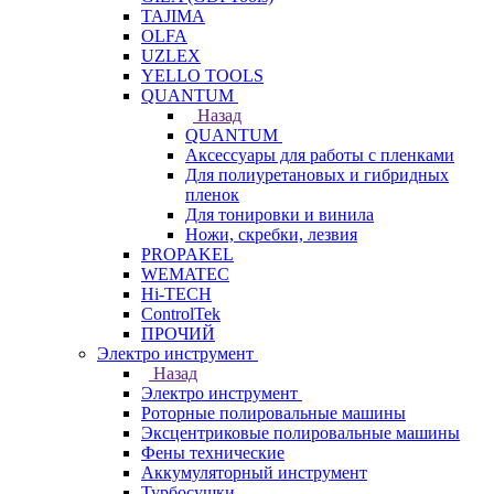
TAJIMA
OLFA
UZLEX
YELLO TOOLS
QUANTUM
Назад
QUANTUM
Аксессуары для работы с пленками
Для полиуретановых и гибридных
пленок
Для тонировки и винила
Ножи, скребки, лезвия
PROPAKEL
WEMATEC
Hi-TECH
ControlTek
ПРОЧИЙ
Электро инструмент
Назад
Электро инструмент
Роторные полировальные машины
Эксцентриковые полировальные машины
Фены технические
Аккумуляторный инструмент
Турбосушки