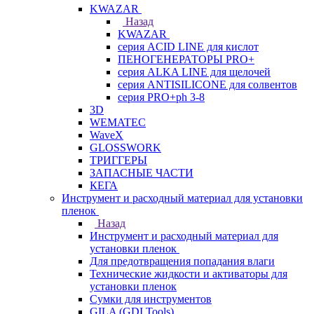
KWAZAR
Назад
KWAZAR
серия ACID LINE для кислот
ПЕНОГЕНЕРАТОРЫ PRO+
серия ALKA LINE для щелочей
серия ANTISILICONE для солвентов
серия PRO+ph 3-8
3D
WEMATEC
WaveX
GLOSSWORK
ТРИГГЕРЫ
ЗАПАСНЫЕ ЧАСТИ
КЕГА
Инструмент и расходный материал для установки
пленок
Назад
Инструмент и расходный материал для
установки пленок
Для предотвращения попадания влаги
Технические жидкости и активаторы для
установки пленок
Сумки для инструментов
GILA (GDI Tools)