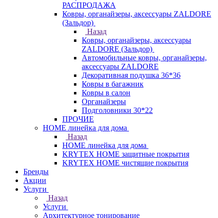
РАСПРОДАЖА
Ковры, органайзеры, аксессуары ZALDORE
(Зальдор)
Назад
Ковры, органайзеры, аксессуары
ZALDORE (Зальдор)
Автомобильные ковры, органайзеры,
аксессуары ZALDORE
Декоративная подушка 36*36
Ковры в багажник
Ковры в салон
Органайзеры
Подголовники 30*22
ПРОЧИЕ
HOME линейка для дома
Назад
HOME линейка для дома
KRYTEX HOME защитные покрытия
KRYTEX HOME чистящие покрытия
Бренды
Акции
Услуги
Назад
Услуги
Архитектурное тонирование