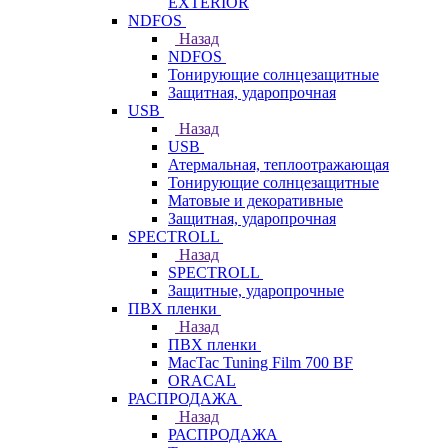
EXTERIOR
NDFOS
Назад
NDFOS
Тонирующие солнцезащитные
Защитная, ударопрочная
USB
Назад
USB
Атермальная, теплоотражающая
Тонирующие солнцезащитные
Матовые и декоративные
Защитная, ударопрочная
SPECTROLL
Назад
SPECTROLL
Защитные, ударопрочные
ПВХ пленки
Назад
ПВХ пленки
MacTac Tuning Film 700 BF
ORACAL
РАСПРОДАЖА
Назад
РАСПРОДАЖА