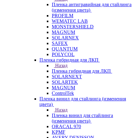
Пленка антигравийная для стайлинга
(изменения цвета)
PROFILM
WEMATEC LAB
MONSTERSHIELD
MAGNUM
SOLARNEX
SAFEX
QUANTUM
POLYCOL
Пленка гибридная для ЛКП
Назад
Пленка гибридная для ЛКП
SOLARNEXT
SOLARTEK
MAGNUM
ControlTek
Пленка винил для стайлинга (изменения
цвета)
Назад
Пленка винил для стайлинга
(изменения цвета)
ORACAL 970
KPMF
AVERY DENISSON