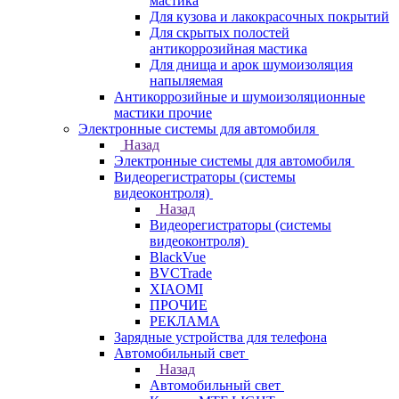
мастика
Для кузова и лакокрасочных покрытий
Для скрытых полостей
антикоррозийная мастика
Для днища и арок шумоизоляция
напыляемая
Антикоррозийные и шумоизоляционные
мастики прочие
Электронные системы для автомобиля
Назад
Электронные системы для автомобиля
Видеорегистраторы (системы
видеоконтроля)
Назад
Видеорегистраторы (системы
видеоконтроля)
BlackVue
BVCTrade
XIAOMI
ПРОЧИЕ
РЕКЛАМА
Зарядные устройства для телефона
Автомобильный свет
Назад
Автомобильный свет