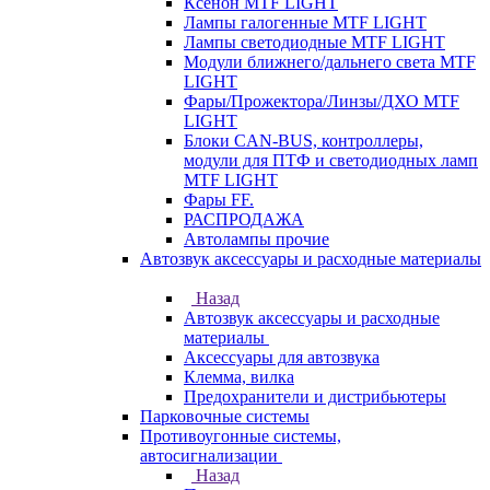
Ксенон MTF LIGHT
Лампы галогенные MTF LIGHT
Лампы светодиодные MTF LIGHT
Модули ближнего/дальнего света MTF
LIGHT
Фары/Прожектора/Линзы/ДХО MTF
LIGHT
Блоки CAN-BUS, контроллеры,
модули для ПТФ и светодиодных ламп
MTF LIGHT
Фары FF.
РАСПРОДАЖА
Автолампы прочие
Автозвук аксессуары и расходные материалы
Назад
Автозвук аксессуары и расходные
материалы
Аксессуары для автозвука
Клемма, вилка
Предохранители и дистрибьютеры
Парковочные системы
Противоугонные системы,
автосигнализации
Назад