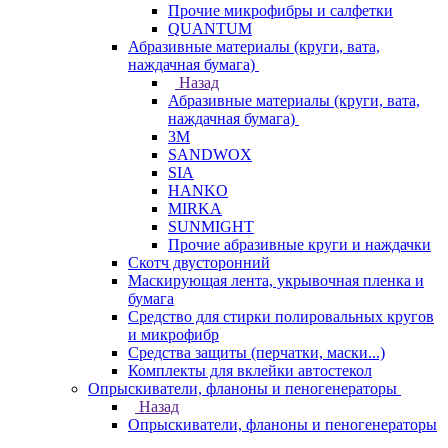
Прочие микрофибры и салфетки
QUANTUM
Абразивные материалы (круги, вата,
наждачная бумага)
Назад
Абразивные материалы (круги, вата,
наждачная бумага)
3М
SANDWOX
SIA
HANKO
MIRKA
SUNMIGHT
Прочие абразивные круги и наждачки
Скотч двусторонний
Маскирующая лента, укрывочная пленка и
бумага
Средство для стирки полировальных кругов
и микрофибр
Средства защиты (перчатки, маски...)
Комплекты для вклейки автостекол
Опрыскиватели, фланоны и пеногенераторы
Назад
Опрыскиватели, фланоны и пеногенераторы