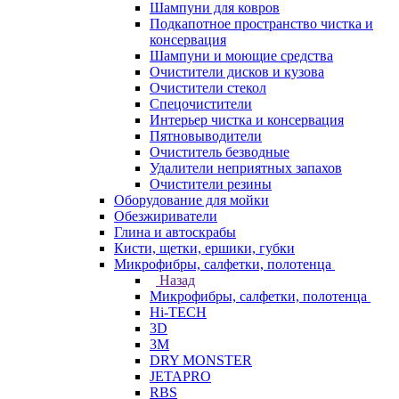
Шампуни для ковров
Подкапотное пространство чистка и
консервация
Шампуни и моющие средства
Очистители дисков и кузова
Очистители стекол
Спецочистители
Интерьер чистка и консервация
Пятновыводители
Очиститель безводные
Удалители неприятных запахов
Очистители резины
Оборудование для мойки
Обезжириватели
Глина и автоскрабы
Кисти, щетки, ершики, губки
Микрофибры, салфетки, полотенца
Назад
Микрофибры, салфетки, полотенца
Hi-TECH
3D
3М
DRY MONSTER
JETAPRO
RBS