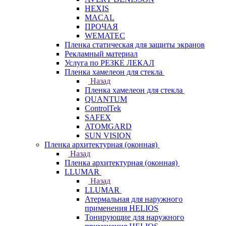
HEXIS
MACAL
ПРОЧАЯ
WEMATEC
Пленка статическая для защиты экранов
Рекламный материал
Услуга по РЕЗКЕ ЛЕКАЛ
Пленка хамелеон для стекла
Назад
Пленка хамелеон для стекла
QUANTUM
ControlTek
SAFEX
ATOMGARD
SUN VISION
Пленка архитектурная (оконная)
Назад
Пленка архитектурная (оконная)
LLUMAR
Назад
LLUMAR
Атермальная для наружного
применения HELIOS
Тонирующие для наружного