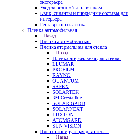
экстерьера
Уход за резиной и пластиком
Квик, силанты и гибридные составы для
интерьера
Реставратор пластика
Пленка автомобильная
Назад
Пленка автомобильная
Пленка атермальная для стекла
Назад
Пленка атермальная для стекла
LLUMAR
PROFILM
RAYNO
QUANTUM
SAFEX
SOLARTEK
3M Crystalline
SOLAR GARD
SOLARNEXT
LUXTON
ATOMGARD
SUN VISION
Пленка тонирующая для стекла
Назад