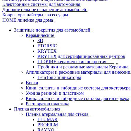
Электронные системы для автомобиля
Дополнительное оснащение автомобилей
Ковры, органайзеры, аксессуары
HOME линейка для дома
Защитные покрытия для автомобилей
Керамические
3D
FTORSIC
KRYTEX
KRYTEX для сертифицированных центров
ПРОЧИЕ керамические покрытия
Пробники и рекламные материалы Керамика
Аппликаторы и расходные материалы для нанесени
LeraTon аппликаторы
Воски
Квик, силанты и гибридные составы для экстерьера
Уход за резиной и пластиком
Квик, силанты и гибридные составы для интерьера
Реставратор пластика
Пленка автомобильная
Пленка атермальная для стекла
LLUMAR
PROFILM
RAYNO