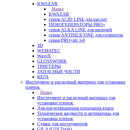
KWAZAR
Назад
KWAZAR
серия ACID LINE для кислот
ПЕНОГЕНЕРАТОРЫ PRO+
серия ALKA LINE для щелочей
серия ANTISILICONE для солвентов
серия PRO+ph 3-8
3D
WEMATEC
WaveX
GLOSSWORK
ТРИГГЕРЫ
ЗАПАСНЫЕ ЧАСТИ
КЕГА
Инструмент и расходный материал для установки
пленок
Назад
Инструмент и расходный материал для
установки пленок
Для предотвращения попадания влаги
Технические жидкости и активаторы для
установки пленок
Сумки для инструментов
GILA (GDI Tools)