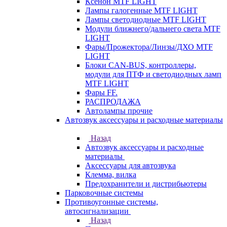
Ксенон MTF LIGHT
Лампы галогенные MTF LIGHT
Лампы светодиодные MTF LIGHT
Модули ближнего/дальнего света MTF
LIGHT
Фары/Прожектора/Линзы/ДХО MTF
LIGHT
Блоки CAN-BUS, контроллеры,
модули для ПТФ и светодиодных ламп
MTF LIGHT
Фары FF.
РАСПРОДАЖА
Автолампы прочие
Автозвук аксессуары и расходные материалы
Назад
Автозвук аксессуары и расходные
материалы
Аксессуары для автозвука
Клемма, вилка
Предохранители и дистрибьютеры
Парковочные системы
Противоугонные системы,
автосигнализации
Назад