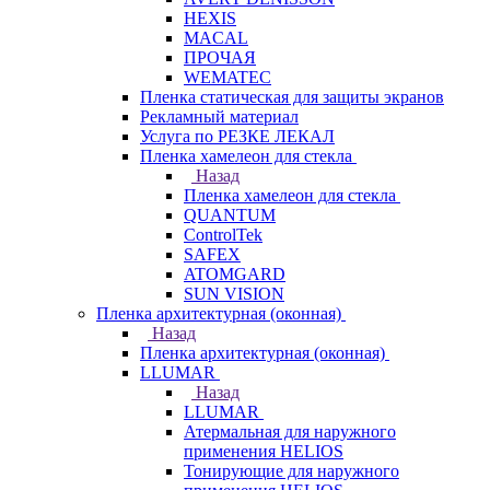
HEXIS
MACAL
ПРОЧАЯ
WEMATEC
Пленка статическая для защиты экранов
Рекламный материал
Услуга по РЕЗКЕ ЛЕКАЛ
Пленка хамелеон для стекла
Назад
Пленка хамелеон для стекла
QUANTUM
ControlTek
SAFEX
ATOMGARD
SUN VISION
Пленка архитектурная (оконная)
Назад
Пленка архитектурная (оконная)
LLUMAR
Назад
LLUMAR
Атермальная для наружного
применения HELIOS
Тонирующие для наружного