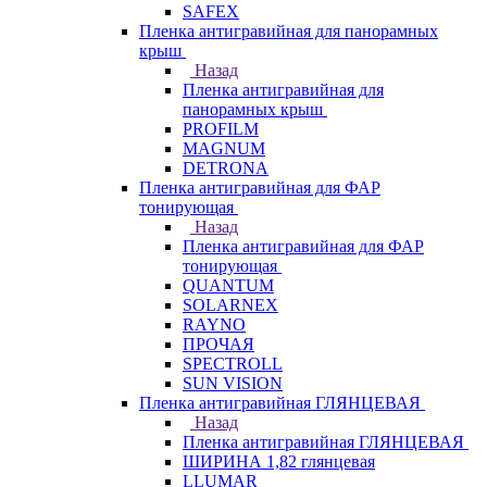
SAFEX
Пленка антигравийная для панорамных
крыш
Назад
Пленка антигравийная для
панорамных крыш
PROFILM
MAGNUM
DETRONA
Пленка антигравийная для ФАР
тонирующая
Назад
Пленка антигравийная для ФАР
тонирующая
QUANTUM
SOLARNEX
RAYNO
ПРОЧАЯ
SPECTROLL
SUN VISION
Пленка антигравийная ГЛЯНЦЕВАЯ
Назад
Пленка антигравийная ГЛЯНЦЕВАЯ
ШИРИНА 1,82 глянцевая
LLUMAR