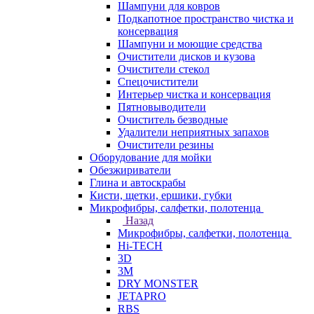
Шампуни для ковров
Подкапотное пространство чистка и
консервация
Шампуни и моющие средства
Очистители дисков и кузова
Очистители стекол
Спецочистители
Интерьер чистка и консервация
Пятновыводители
Очиститель безводные
Удалители неприятных запахов
Очистители резины
Оборудование для мойки
Обезжириватели
Глина и автоскрабы
Кисти, щетки, ершики, губки
Микрофибры, салфетки, полотенца
Назад
Микрофибры, салфетки, полотенца
Hi-TECH
3D
3М
DRY MONSTER
JETAPRO
RBS