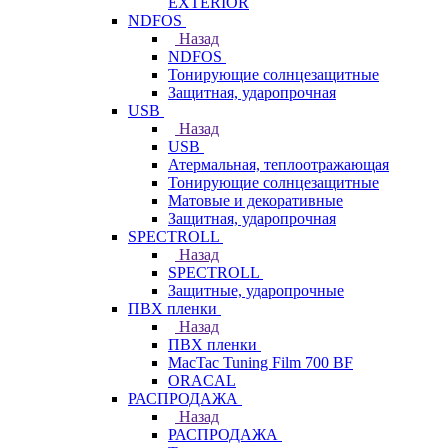
EXTERIOR
NDFOS
Назад
NDFOS
Тонирующие солнцезащитные
Защитная, ударопрочная
USB
Назад
USB
Атермальная, теплоотражающая
Тонирующие солнцезащитные
Матовые и декоративные
Защитная, ударопрочная
SPECTROLL
Назад
SPECTROLL
Защитные, ударопрочные
ПВХ пленки
Назад
ПВХ пленки
MacTac Tuning Film 700 BF
ORACAL
РАСПРОДАЖА
Назад
РАСПРОДАЖА