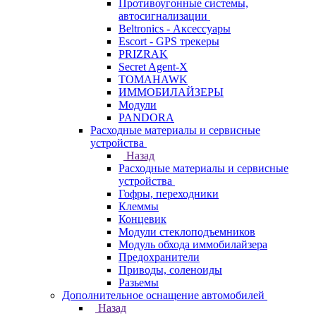
Противоугонные системы,
автосигнализации
Beltronics - Аксессуары
Escort - GPS трекеры
PRIZRAK
Secret Agent-X
TOMAHAWK
ИММОБИЛАЙЗЕРЫ
Модули
PANDORA
Расходные материалы и сервисные
устройства
Назад
Расходные материалы и сервисные
устройства
Гофры, переходники
Клеммы
Концевик
Модули стеклоподъемников
Модуль обхода иммобилайзера
Предохранители
Приводы, соленоиды
Разьемы
Дополнительное оснащение автомобилей
Назад