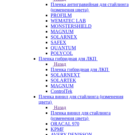
Пленка антигравийная для стайлинга
(изменения цвета)
PROFILM
WEMATEC LAB
MONSTERSHIELD
MAGNUM
SOLARNEX
SAFEX
QUANTUM
POLYCOL
Пленка гибридная для ЛКП
Назад
Пленка гибридная для ЛКП
SOLARNEXT
SOLARTEK
MAGNUM
ControlTek
Пленка винил для стайлинга (изменения
цвета)
Назад
Пленка винил для стайлинга
(изменения цвета)
ORACAL 970
KPMF
AVERY DENISSON