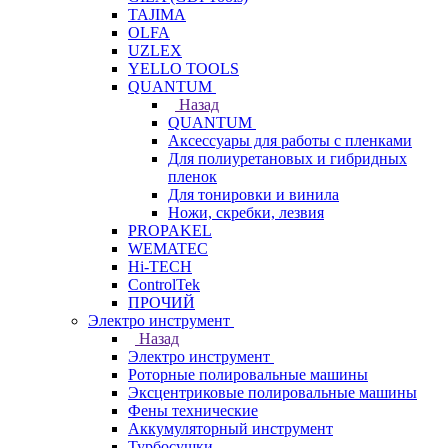
TAJIMA
OLFA
UZLEX
YELLO TOOLS
QUANTUM
Назад
QUANTUM
Аксессуары для работы с пленками
Для полиуретановых и гибридных
пленок
Для тонировки и винила
Ножи, скребки, лезвия
PROPAKEL
WEMATEC
Hi-TECH
ControlTek
ПРОЧИЙ
Электро инструмент
Назад
Электро инструмент
Роторные полировальные машины
Эксцентриковые полировальные машины
Фены технические
Аккумуляторный инструмент
Турбосушки