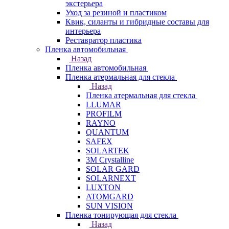
экстерьера
Уход за резиной и пластиком
Квик, силанты и гибридные составы для
интерьера
Реставратор пластика
Пленка автомобильная
Назад
Пленка автомобильная
Пленка атермальная для стекла
Назад
Пленка атермальная для стекла
LLUMAR
PROFILM
RAYNO
QUANTUM
SAFEX
SOLARTEK
3M Crystalline
SOLAR GARD
SOLARNEXT
LUXTON
ATOMGARD
SUN VISION
Пленка тонирующая для стекла
Назад