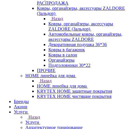
РАСПРОДАЖА
Ковры, органайзеры, аксессуары ZALDORE
(Зальдор)
Назад
Ковры, органайзеры, аксессуары
ZALDORE (Зальдор)
Автомобильные ковры, органайзеры,
аксессуары ZALDORE
Декоративная подушка 36*36
Ковры в багажник
Ковры в салон
Органайзеры
Подголовники 30*22
ПРОЧИЕ
HOME линейка для дома
Назад
HOME линейка для дома
KRYTEX HOME защитные покрытия
KRYTEX HOME чистящие покрытия
Бренды
Акции
Услуги
Назад
Услуги
Архитектурное тонирование