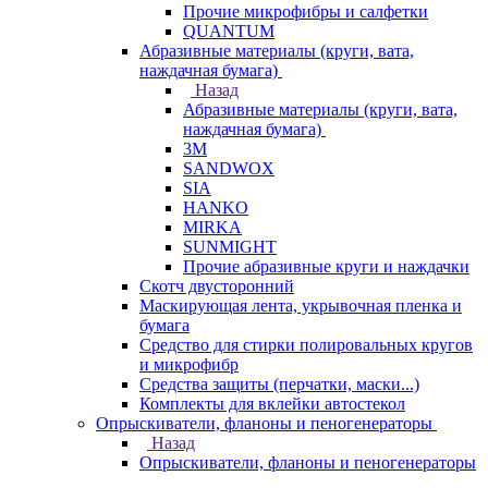
Прочие микрофибры и салфетки
QUANTUM
Абразивные материалы (круги, вата,
наждачная бумага)
Назад
Абразивные материалы (круги, вата,
наждачная бумага)
3М
SANDWOX
SIA
HANKO
MIRKA
SUNMIGHT
Прочие абразивные круги и наждачки
Скотч двусторонний
Маскирующая лента, укрывочная пленка и
бумага
Средство для стирки полировальных кругов
и микрофибр
Средства защиты (перчатки, маски...)
Комплекты для вклейки автостекол
Опрыскиватели, фланоны и пеногенераторы
Назад
Опрыскиватели, фланоны и пеногенераторы