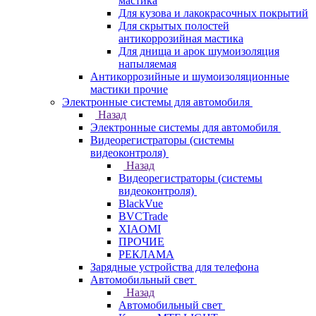
мастика
Для кузова и лакокрасочных покрытий
Для скрытых полостей
антикоррозийная мастика
Для днища и арок шумоизоляция
напыляемая
Антикоррозийные и шумоизоляционные
мастики прочие
Электронные системы для автомобиля
Назад
Электронные системы для автомобиля
Видеорегистраторы (системы
видеоконтроля)
Назад
Видеорегистраторы (системы
видеоконтроля)
BlackVue
BVCTrade
XIAOMI
ПРОЧИЕ
РЕКЛАМА
Зарядные устройства для телефона
Автомобильный свет
Назад
Автомобильный свет