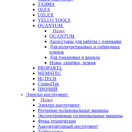
TAJIMA
OLFA
UZLEX
YELLO TOOLS
QUANTUM
Назад
QUANTUM
Аксессуары для работы с пленками
Для полиуретановых и гибридных
пленок
Для тонировки и винила
Ножи, скребки, лезвия
PROPAKEL
WEMATEC
Hi-TECH
ControlTek
ПРОЧИЙ
Электро инструмент
Назад
Электро инструмент
Роторные полировальные машины
Эксцентриковые полировальные машины
Фены технические
Аккумуляторный инструмент
Турбосушки