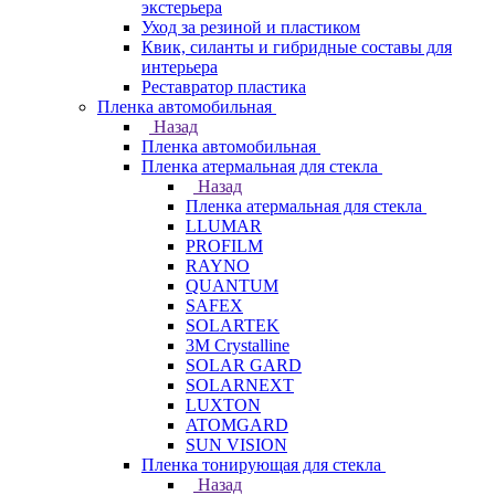
экстерьера
Уход за резиной и пластиком
Квик, силанты и гибридные составы для
интерьера
Реставратор пластика
Пленка автомобильная
Назад
Пленка автомобильная
Пленка атермальная для стекла
Назад
Пленка атермальная для стекла
LLUMAR
PROFILM
RAYNO
QUANTUM
SAFEX
SOLARTEK
3M Crystalline
SOLAR GARD
SOLARNEXT
LUXTON
ATOMGARD
SUN VISION
Пленка тонирующая для стекла
Назад