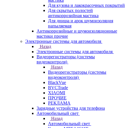
мастика
Для кузова и лакокрасочных покрытий
Для скрытых полостей
антикоррозийная мастика
Для днища и арок шумоизоляция
напыляемая
Антикоррозийные и шумоизоляционные
мастики прочие
Электронные системы для автомобиля
Назад
Электронные системы для автомобиля
Видеорегистраторы (системы
видеоконтроля)
Назад
Видеорегистраторы (системы
видеоконтроля)
BlackVue
BVCTrade
XIAOMI
ПРОЧИЕ
РЕКЛАМА
Зарядные устройства для телефона
Автомобильный свет
Назад
Автомобильный свет