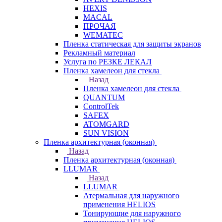
HEXIS
MACAL
ПРОЧАЯ
WEMATEC
Пленка статическая для защиты экранов
Рекламный материал
Услуга по РЕЗКЕ ЛЕКАЛ
Пленка хамелеон для стекла
Назад
Пленка хамелеон для стекла
QUANTUM
ControlTek
SAFEX
ATOMGARD
SUN VISION
Пленка архитектурная (оконная)
Назад
Пленка архитектурная (оконная)
LLUMAR
Назад
LLUMAR
Атермальная для наружного
применения HELIOS
Тонирующие для наружного