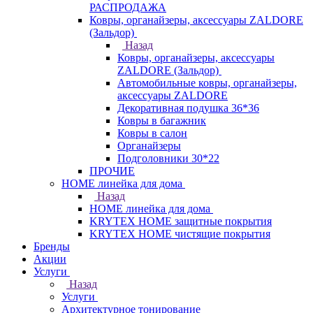
РАСПРОДАЖА
Ковры, органайзеры, аксессуары ZALDORE
(Зальдор)
Назад
Ковры, органайзеры, аксессуары
ZALDORE (Зальдор)
Автомобильные ковры, органайзеры,
аксессуары ZALDORE
Декоративная подушка 36*36
Ковры в багажник
Ковры в салон
Органайзеры
Подголовники 30*22
ПРОЧИЕ
HOME линейка для дома
Назад
HOME линейка для дома
KRYTEX HOME защитные покрытия
KRYTEX HOME чистящие покрытия
Бренды
Акции
Услуги
Назад
Услуги
Архитектурное тонирование