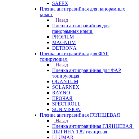
SAFEX
Пленка антигравийная для панорамных
крыш
Назад
Пленка антигравийная для
панорамных крыш
PROFILM
MAGNUM
DETRONA
Пленка антигравийная для ФАР
тонирующая
Назад
Пленка антигравийная для ФАР
тонирующая
QUANTUM
SOLARNEX
RAYNO
ПРОЧАЯ
SPECTROLL
SUN VISION
Пленка антигравийная ГЛЯНЦЕВАЯ
Назад
Пленка антигравийная ГЛЯНЦЕВАЯ
ШИРИНА 1,82 глянцевая
LLUMAR