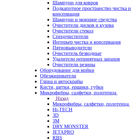
Шампуни для ковров
Подкапотное пространство чистка и
консервация
Шампуни и моющие средства
Очистители дисков и кузова
Очистители стекол
Спецочистители
Интерьер чистка и консервация
Пятновыводители
Очиститель безводные
Удалители неприятных запахов
Очистители резины
Оборудование для мойки
Обезжириватели
Глина и автоскрабы
Кисти, щетки, ершики, губки
Микрофибры, салфетки, полотенца
Назад
Микрофибры, салфетки, полотенца
Hi-TECH
3D
3М
DRY MONSTER
JETAPRO
RBS