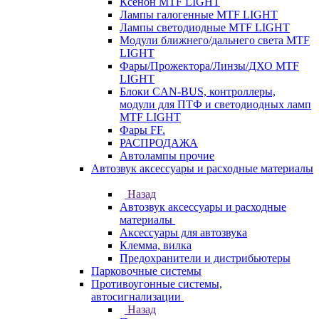
Ксенон MTF LIGHT
Лампы галогенные MTF LIGHT
Лампы светодиодные MTF LIGHT
Модули ближнего/дальнего света MTF
LIGHT
Фары/Прожектора/Линзы/ДХО MTF
LIGHT
Блоки CAN-BUS, контроллеры,
модули для ПТФ и светодиодных ламп
MTF LIGHT
Фары FF.
РАСПРОДАЖА
Автолампы прочие
Автозвук аксессуары и расходные материалы
Назад
Автозвук аксессуары и расходные
материалы
Аксессуары для автозвука
Клемма, вилка
Предохранители и дистрибьютеры
Парковочные системы
Противоугонные системы,
автосигнализации
Назад