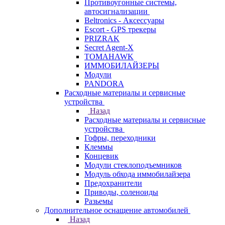
Противоугонные системы,
автосигнализации
Beltronics - Аксессуары
Escort - GPS трекеры
PRIZRAK
Secret Agent-X
TOMAHAWK
ИММОБИЛАЙЗЕРЫ
Модули
PANDORA
Расходные материалы и сервисные
устройства
Назад
Расходные материалы и сервисные
устройства
Гофры, переходники
Клеммы
Концевик
Модули стеклоподъемников
Модуль обхода иммобилайзера
Предохранители
Приводы, соленоиды
Разьемы
Дополнительное оснащение автомобилей
Назад