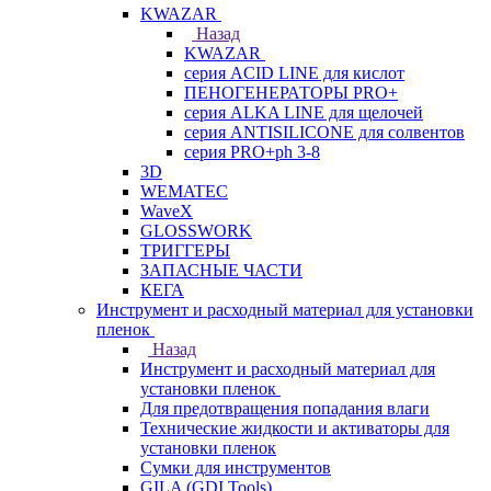
KWAZAR
Назад
KWAZAR
серия ACID LINE для кислот
ПЕНОГЕНЕРАТОРЫ PRO+
серия ALKA LINE для щелочей
серия ANTISILICONE для солвентов
серия PRO+ph 3-8
3D
WEMATEC
WaveX
GLOSSWORK
ТРИГГЕРЫ
ЗАПАСНЫЕ ЧАСТИ
КЕГА
Инструмент и расходный материал для установки
пленок
Назад
Инструмент и расходный материал для
установки пленок
Для предотвращения попадания влаги
Технические жидкости и активаторы для
установки пленок
Сумки для инструментов
GILA (GDI Tools)