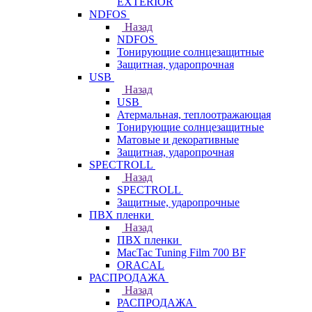
EXTERIOR
NDFOS
Назад
NDFOS
Тонирующие солнцезащитные
Защитная, ударопрочная
USB
Назад
USB
Атермальная, теплоотражающая
Тонирующие солнцезащитные
Матовые и декоративные
Защитная, ударопрочная
SPECTROLL
Назад
SPECTROLL
Защитные, ударопрочные
ПВХ пленки
Назад
ПВХ пленки
MacTac Tuning Film 700 BF
ORACAL
РАСПРОДАЖА
Назад
РАСПРОДАЖА