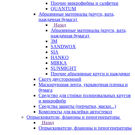
Прочие микрофибры и салфетки
QUANTUM
Абразивные материалы (круги, вата,
наждачная бумага)
Назад
Абразивные материалы (круги, вата,
наждачная бумага)
3М
SANDWOX
SIA
HANKO
MIRKA
SUNMIGHT
Прочие абразивные круги и наждачки
Скотч двусторонний
Маскирующая лента, укрывочная пленка и
бумага
Средство для стирки полировальных кругов
и микрофибр
Средства защиты (перчатки, маски...)
Комплекты для вклейки автостекол
Опрыскиватели, фланоны и пеногенераторы
Назад
Опрыскиватели, фланоны и пеногенераторы