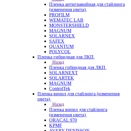
Пленка антигравийная для стайлинга
(изменения цвета)
PROFILM
WEMATEC LAB
MONSTERSHIELD
MAGNUM
SOLARNEX
SAFEX
QUANTUM
POLYCOL
Пленка гибридная для ЛКП
Назад
Пленка гибридная для ЛКП
SOLARNEXT
SOLARTEK
MAGNUM
ControlTek
Пленка винил для стайлинга (изменения
цвета)
Назад
Пленка винил для стайлинга
(изменения цвета)
ORACAL 970
KPMF
AVERY DENISSON