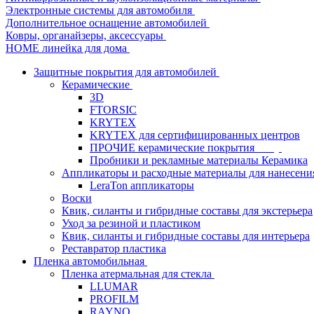
Электронные системы для автомобиля
Дополнительное оснащение автомобилей
Ковры, органайзеры, аксессуары
HOME линейка для дома
Защитные покрытия для автомобилей
Керамические
3D
FTORSIC
KRYTEX
KRYTEX для сертифицированных центров
ПРОЧИЕ керамические покрытия
Пробники и рекламные материалы Керамика
Аппликаторы и расходные материалы для нанесени
LeraTon аппликаторы
Воски
Квик, силанты и гибридные составы для экстерьера
Уход за резиной и пластиком
Квик, силанты и гибридные составы для интерьера
Реставратор пластика
Пленка автомобильная
Пленка атермальная для стекла
LLUMAR
PROFILM
RAYNO