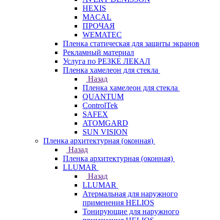
HEXIS
MACAL
ПРОЧАЯ
WEMATEC
Пленка статическая для защиты экранов
Рекламный материал
Услуга по РЕЗКЕ ЛЕКАЛ
Пленка хамелеон для стекла
Назад
Пленка хамелеон для стекла
QUANTUM
ControlTek
SAFEX
ATOMGARD
SUN VISION
Пленка архитектурная (оконная)
Назад
Пленка архитектурная (оконная)
LLUMAR
Назад
LLUMAR
Атермальная для наружного
применения HELIOS
Тонирующие для наружного