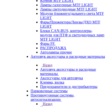
Ксенон MTF LIGHT
Лампы галогенные MTF LIGHT
Лампы светодиодные MTF LIGHT
Модули ближнего/дальнего света MTF
LIGHT
Фары/Прожектора/Линзы/ДХО MTF
LIGHT
Блоки CAN-BUS, контроллеры,
модули для ПТФ и светодиодных ламп
MTF LIGHT
Фары FF.
РАСПРОДАЖА
Автолампы прочие
Автозвук аксессуары и расходные материалы
Назад
Автозвук аксессуары и расходные
материалы
Аксессуары для автозвука
Клемма, вилка
Предохранители и дистрибьютеры
Парковочные системы
Противоугонные системы,
автосигнализации
Назад