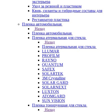
экстерьера
Уход за резиной и пластиком
Квик, силанты и гибридные составы для
интерьера
Реставратор пластика
Пленка автомобильная
Назад
Пленка автомобильная
Пленка атермальная для стекла
Назад
Пленка атермальная для стекла
LLUMAR
PROFILM
RAYNO
QUANTUM
SAFEX
SOLARTEK
3M Crystalline
SOLAR GARD
SOLARNEXT
LUXTON
ATOMGARD
SUN VISION
Пленка тонирующая для стекла
Назад