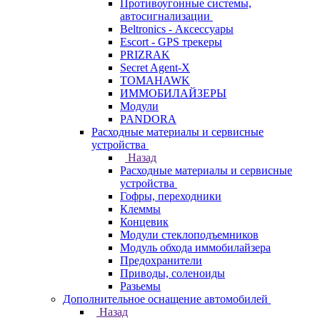
Противоугонные системы,
автосигнализации
Beltronics - Аксессуары
Escort - GPS трекеры
PRIZRAK
Secret Agent-X
TOMAHAWK
ИММОБИЛАЙЗЕРЫ
Модули
PANDORA
Расходные материалы и сервисные
устройства
Назад
Расходные материалы и сервисные
устройства
Гофры, переходники
Клеммы
Концевик
Модули стеклоподъемников
Модуль обхода иммобилайзера
Предохранители
Приводы, соленоиды
Разьемы
Дополнительное оснащение автомобилей
Назад