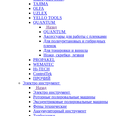
TAJIMA
OLFA
UZLEX
YELLO TOOLS
QUANTUM
Назад
QUANTUM
Аксессуары для работы с пленками
Для полиуретановых и гибридных
пленок
Для тонировки и винила
Ножи, скребки, лезвия
PROPAKEL
WEMATEC
Hi-TECH
ControlTek
ПРОЧИЙ
Электро инструмент
Назад
Электро инструмент
Роторные полировальные машины
Эксцентриковые полировальные машины
Фены технические
Аккумуляторный инструмент
Турбосушки