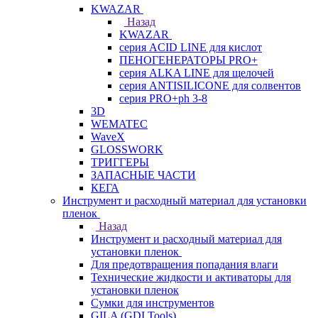
KWAZAR
Назад
KWAZAR
серия ACID LINE для кислот
ПЕНОГЕНЕРАТОРЫ PRO+
серия ALKA LINE для щелочей
серия ANTISILICONE для солвентов
серия PRO+ph 3-8
3D
WEMATEC
WaveX
GLOSSWORK
ТРИГГЕРЫ
ЗАПАСНЫЕ ЧАСТИ
КЕГА
Инструмент и расходный материал для установки
пленок
Назад
Инструмент и расходный материал для
установки пленок
Для предотвращения попадания влаги
Технические жидкости и активаторы для
установки пленок
Сумки для инструментов
GILA (GDI Tools)