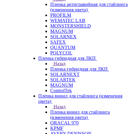
Пленка антигравийная для стайлинга
(изменения цвета)
PROFILM
WEMATEC LAB
MONSTERSHIELD
MAGNUM
SOLARNEX
SAFEX
QUANTUM
POLYCOL
Пленка гибридная для ЛКП
Назад
Пленка гибридная для ЛКП
SOLARNEXT
SOLARTEK
MAGNUM
ControlTek
Пленка винил для стайлинга (изменения
цвета)
Назад
Пленка винил для стайлинга
(изменения цвета)
ORACAL 970
KPMF
AVERY DENISSON