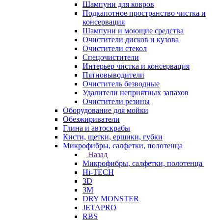
Шампуни для ковров
Подкапотное пространство чистка и
консервация
Шампуни и моющие средства
Очистители дисков и кузова
Очистители стекол
Спецочистители
Интерьер чистка и консервация
Пятновыводители
Очиститель безводные
Удалители неприятных запахов
Очистители резины
Оборудование для мойки
Обезжириватели
Глина и автоскрабы
Кисти, щетки, ершики, губки
Микрофибры, салфетки, полотенца
Назад
Микрофибры, салфетки, полотенца
Hi-TECH
3D
3М
DRY MONSTER
JETAPRO
RBS