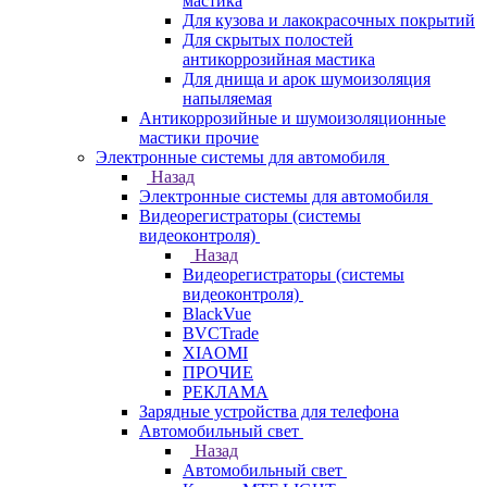
мастика
Для кузова и лакокрасочных покрытий
Для скрытых полостей
антикоррозийная мастика
Для днища и арок шумоизоляция
напыляемая
Антикоррозийные и шумоизоляционные
мастики прочие
Электронные системы для автомобиля
Назад
Электронные системы для автомобиля
Видеорегистраторы (системы
видеоконтроля)
Назад
Видеорегистраторы (системы
видеоконтроля)
BlackVue
BVCTrade
XIAOMI
ПРОЧИЕ
РЕКЛАМА
Зарядные устройства для телефона
Автомобильный свет
Назад
Автомобильный свет