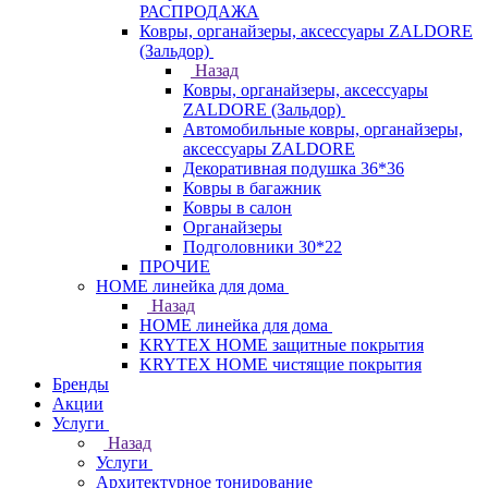
РАСПРОДАЖА
Ковры, органайзеры, аксессуары ZALDORE
(Зальдор)
Назад
Ковры, органайзеры, аксессуары
ZALDORE (Зальдор)
Автомобильные ковры, органайзеры,
аксессуары ZALDORE
Декоративная подушка 36*36
Ковры в багажник
Ковры в салон
Органайзеры
Подголовники 30*22
ПРОЧИЕ
HOME линейка для дома
Назад
HOME линейка для дома
KRYTEX HOME защитные покрытия
KRYTEX HOME чистящие покрытия
Бренды
Акции
Услуги
Назад
Услуги
Архитектурное тонирование