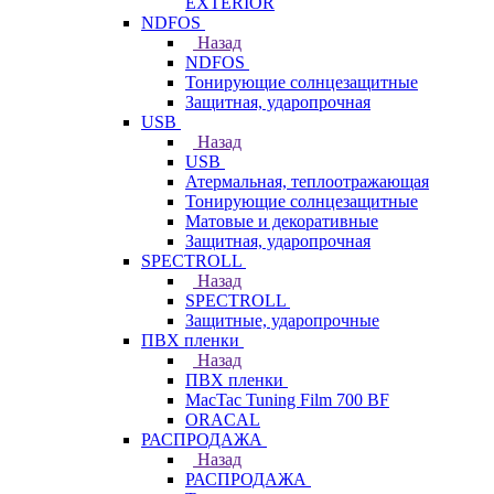
EXTERIOR
NDFOS
Назад
NDFOS
Тонирующие солнцезащитные
Защитная, ударопрочная
USB
Назад
USB
Атермальная, теплоотражающая
Тонирующие солнцезащитные
Матовые и декоративные
Защитная, ударопрочная
SPECTROLL
Назад
SPECTROLL
Защитные, ударопрочные
ПВХ пленки
Назад
ПВХ пленки
MacTac Tuning Film 700 BF
ORACAL
РАСПРОДАЖА
Назад
РАСПРОДАЖА