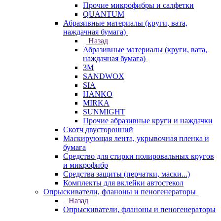
Прочие микрофибры и салфетки
QUANTUM
Абразивные материалы (круги, вата,
наждачная бумага)
Назад
Абразивные материалы (круги, вата,
наждачная бумага)
3М
SANDWOX
SIA
HANKO
MIRKA
SUNMIGHT
Прочие абразивные круги и наждачки
Скотч двусторонний
Маскирующая лента, укрывочная пленка и
бумага
Средство для стирки полировальных кругов
и микрофибр
Средства защиты (перчатки, маски...)
Комплекты для вклейки автостекол
Опрыскиватели, фланоны и пеногенераторы
Назад
Опрыскиватели, фланоны и пеногенераторы