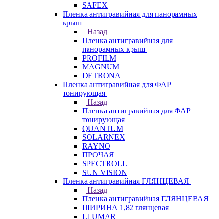
SAFEX
Пленка антигравийная для панорамных
крыш
Назад
Пленка антигравийная для
панорамных крыш
PROFILM
MAGNUM
DETRONA
Пленка антигравийная для ФАР
тонирующая
Назад
Пленка антигравийная для ФАР
тонирующая
QUANTUM
SOLARNEX
RAYNO
ПРОЧАЯ
SPECTROLL
SUN VISION
Пленка антигравийная ГЛЯНЦЕВАЯ
Назад
Пленка антигравийная ГЛЯНЦЕВАЯ
ШИРИНА 1,82 глянцевая
LLUMAR