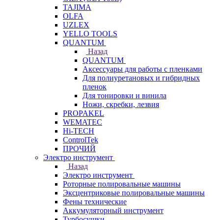
TAJIMA
OLFA
UZLEX
YELLO TOOLS
QUANTUM
Назад
QUANTUM
Аксессуары для работы с пленками
Для полиуретановых и гибридных
пленок
Для тонировки и винила
Ножи, скребки, лезвия
PROPAKEL
WEMATEC
Hi-TECH
ControlTek
ПРОЧИЙ
Электро инструмент
Назад
Электро инструмент
Роторные полировальные машины
Эксцентриковые полировальные машины
Фены технические
Аккумуляторный инструмент
Турбосушки