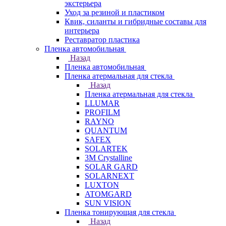
экстерьера
Уход за резиной и пластиком
Квик, силанты и гибридные составы для
интерьера
Реставратор пластика
Пленка автомобильная
Назад
Пленка автомобильная
Пленка атермальная для стекла
Назад
Пленка атермальная для стекла
LLUMAR
PROFILM
RAYNO
QUANTUM
SAFEX
SOLARTEK
3M Crystalline
SOLAR GARD
SOLARNEXT
LUXTON
ATOMGARD
SUN VISION
Пленка тонирующая для стекла
Назад