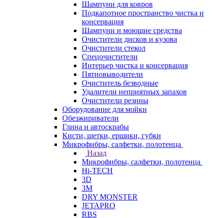
Шампуни для ковров
Подкапотное пространство чистка и
консервация
Шампуни и моющие средства
Очистители дисков и кузова
Очистители стекол
Спецочистители
Интерьер чистка и консервация
Пятновыводители
Очиститель безводные
Удалители неприятных запахов
Очистители резины
Оборудование для мойки
Обезжириватели
Глина и автоскрабы
Кисти, щетки, ершики, губки
Микрофибры, салфетки, полотенца
Назад
Микрофибры, салфетки, полотенца
Hi-TECH
3D
3М
DRY MONSTER
JETAPRO
RBS