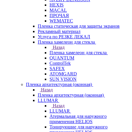
HEXIS
MACAL
ПРОЧАЯ
WEMATEC
Пленка статическая для защиты экранов
Рекламный материал
Услуга по РЕЗКЕ ЛЕКАЛ
Пленка хамелеон для стекла
Назад
Пленка хамелеон для стекла
QUANTUM
ControlTek
SAFEX
ATOMGARD
SUN VISION
Пленка архитектурная (оконная)
Назад
Пленка архитектурная (оконная)
LLUMAR
Назад
LLUMAR
Атермальная для наружного
применения HELIOS
Тонирующие для наружного