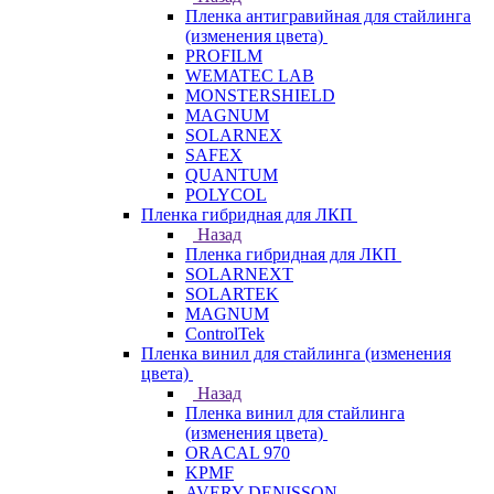
Пленка антигравийная для стайлинга
(изменения цвета)
PROFILM
WEMATEC LAB
MONSTERSHIELD
MAGNUM
SOLARNEX
SAFEX
QUANTUM
POLYCOL
Пленка гибридная для ЛКП
Назад
Пленка гибридная для ЛКП
SOLARNEXT
SOLARTEK
MAGNUM
ControlTek
Пленка винил для стайлинга (изменения
цвета)
Назад
Пленка винил для стайлинга
(изменения цвета)
ORACAL 970
KPMF
AVERY DENISSON