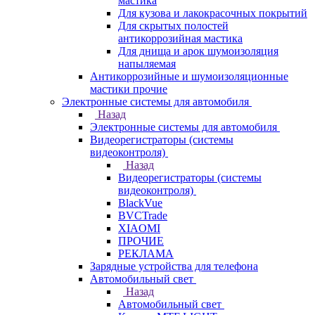
мастика
Для кузова и лакокрасочных покрытий
Для скрытых полостей
антикоррозийная мастика
Для днища и арок шумоизоляция
напыляемая
Антикоррозийные и шумоизоляционные
мастики прочие
Электронные системы для автомобиля
Назад
Электронные системы для автомобиля
Видеорегистраторы (системы
видеоконтроля)
Назад
Видеорегистраторы (системы
видеоконтроля)
BlackVue
BVCTrade
XIAOMI
ПРОЧИЕ
РЕКЛАМА
Зарядные устройства для телефона
Автомобильный свет
Назад
Автомобильный свет