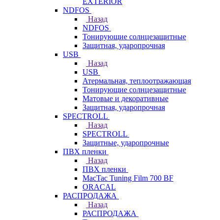
EXTERIOR
NDFOS
Назад
NDFOS
Тонирующие солнцезащитные
Защитная, ударопрочная
USB
Назад
USB
Атермальная, теплоотражающая
Тонирующие солнцезащитные
Матовые и декоративные
Защитная, ударопрочная
SPECTROLL
Назад
SPECTROLL
Защитные, ударопрочные
ПВХ пленки
Назад
ПВХ пленки
MacTac Tuning Film 700 BF
ORACAL
РАСПРОДАЖА
Назад
РАСПРОДАЖА