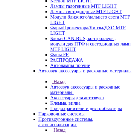
Ксенон MTF LIGHT
Лампы галогенные MTF LIGHT
Лампы светодиодные MTF LIGHT
Модули ближнего/дальнего света MTF
LIGHT
Фары/Прожектора/Линзы/ДХО MTF
LIGHT
Блоки CAN-BUS, контроллеры,
модули для ПТФ и светодиодных ламп
MTF LIGHT
Фары FF.
РАСПРОДАЖА
Автолампы прочие
Автозвук аксессуары и расходные материалы
Назад
Автозвук аксессуары и расходные
материалы
Аксессуары для автозвука
Клемма, вилка
Предохранители и дистрибьютеры
Парковочные системы
Противоугонные системы,
автосигнализации
Назад