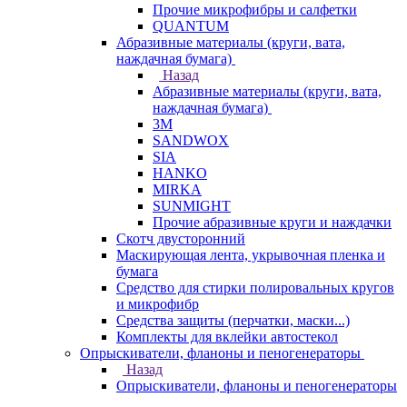
Прочие микрофибры и салфетки
QUANTUM
Абразивные материалы (круги, вата,
наждачная бумага)
Назад
Абразивные материалы (круги, вата,
наждачная бумага)
3М
SANDWOX
SIA
HANKO
MIRKA
SUNMIGHT
Прочие абразивные круги и наждачки
Скотч двусторонний
Маскирующая лента, укрывочная пленка и
бумага
Средство для стирки полировальных кругов
и микрофибр
Средства защиты (перчатки, маски...)
Комплекты для вклейки автостекол
Опрыскиватели, фланоны и пеногенераторы
Назад
Опрыскиватели, фланоны и пеногенераторы