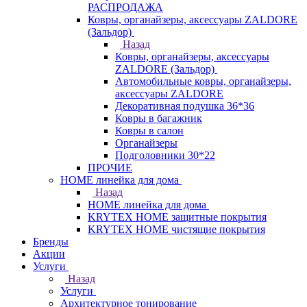
РАСПРОДАЖА
Ковры, органайзеры, аксессуары ZALDORE
(Зальдор)
Назад
Ковры, органайзеры, аксессуары
ZALDORE (Зальдор)
Автомобильные ковры, органайзеры,
аксессуары ZALDORE
Декоративная подушка 36*36
Ковры в багажник
Ковры в салон
Органайзеры
Подголовники 30*22
ПРОЧИЕ
HOME линейка для дома
Назад
HOME линейка для дома
KRYTEX HOME защитные покрытия
KRYTEX HOME чистящие покрытия
Бренды
Акции
Услуги
Назад
Услуги
Архитектурное тонирование