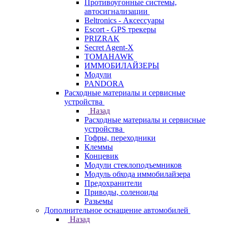
Противоугонные системы,
автосигнализации
Beltronics - Аксессуары
Escort - GPS трекеры
PRIZRAK
Secret Agent-X
TOMAHAWK
ИММОБИЛАЙЗЕРЫ
Модули
PANDORA
Расходные материалы и сервисные
устройства
Назад
Расходные материалы и сервисные
устройства
Гофры, переходники
Клеммы
Концевик
Модули стеклоподъемников
Модуль обхода иммобилайзера
Предохранители
Приводы, соленоиды
Разьемы
Дополнительное оснащение автомобилей
Назад