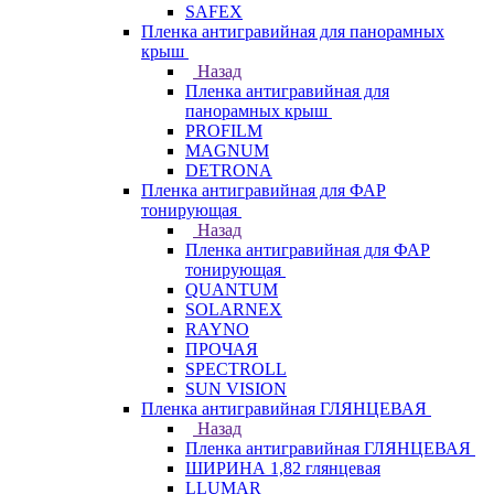
SAFEX
Пленка антигравийная для панорамных
крыш
Назад
Пленка антигравийная для
панорамных крыш
PROFILM
MAGNUM
DETRONA
Пленка антигравийная для ФАР
тонирующая
Назад
Пленка антигравийная для ФАР
тонирующая
QUANTUM
SOLARNEX
RAYNO
ПРОЧАЯ
SPECTROLL
SUN VISION
Пленка антигравийная ГЛЯНЦЕВАЯ
Назад
Пленка антигравийная ГЛЯНЦЕВАЯ
ШИРИНА 1,82 глянцевая
LLUMAR