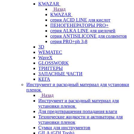
KWAZAR
Назад
KWAZAR
серия ACID LINE для кислот
ПЕНОГЕНЕРАТОРЫ PRO+
серия ALKA LINE для щелочей
серия ANTISILICONE для солвентов
серия PRO+ph 3-8
3D
WEMATEC
WaveX
GLOSSWORK
ТРИГГЕРЫ
ЗАПАСНЫЕ ЧАСТИ
КЕГА
Инструмент и расходный материал для установки
пленок
Назад
Инструмент и расходный материал для
установки пленок
Для предотвращения попадания влаги
Технические жидкости и активаторы для
установки пленок
Сумки для инструментов
GILA (GDI Tools)