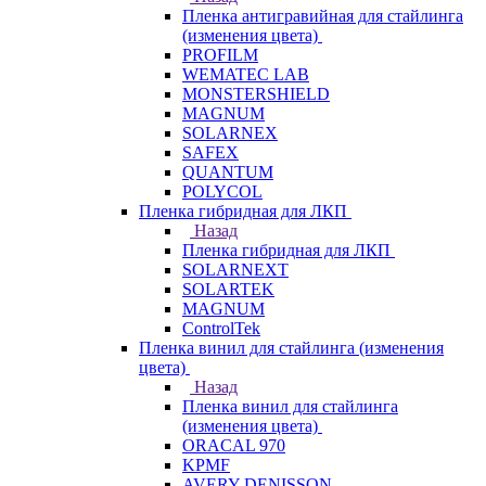
Пленка антигравийная для стайлинга
(изменения цвета)
PROFILM
WEMATEC LAB
MONSTERSHIELD
MAGNUM
SOLARNEX
SAFEX
QUANTUM
POLYCOL
Пленка гибридная для ЛКП
Назад
Пленка гибридная для ЛКП
SOLARNEXT
SOLARTEK
MAGNUM
ControlTek
Пленка винил для стайлинга (изменения
цвета)
Назад
Пленка винил для стайлинга
(изменения цвета)
ORACAL 970
KPMF
AVERY DENISSON