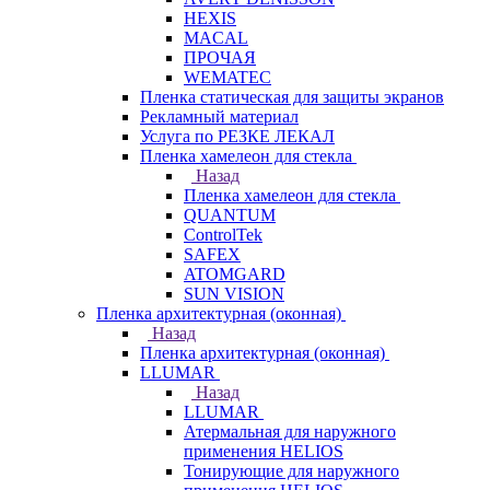
HEXIS
MACAL
ПРОЧАЯ
WEMATEC
Пленка статическая для защиты экранов
Рекламный материал
Услуга по РЕЗКЕ ЛЕКАЛ
Пленка хамелеон для стекла
Назад
Пленка хамелеон для стекла
QUANTUM
ControlTek
SAFEX
ATOMGARD
SUN VISION
Пленка архитектурная (оконная)
Назад
Пленка архитектурная (оконная)
LLUMAR
Назад
LLUMAR
Атермальная для наружного
применения HELIOS
Тонирующие для наружного