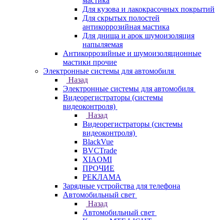
мастика
Для кузова и лакокрасочных покрытий
Для скрытых полостей
антикоррозийная мастика
Для днища и арок шумоизоляция
напыляемая
Антикоррозийные и шумоизоляционные
мастики прочие
Электронные системы для автомобиля
Назад
Электронные системы для автомобиля
Видеорегистраторы (системы
видеоконтроля)
Назад
Видеорегистраторы (системы
видеоконтроля)
BlackVue
BVCTrade
XIAOMI
ПРОЧИЕ
РЕКЛАМА
Зарядные устройства для телефона
Автомобильный свет
Назад
Автомобильный свет