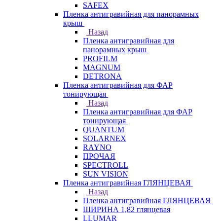
SAFEX
Пленка антигравийная для панорамных
крыш
Назад
Пленка антигравийная для
панорамных крыш
PROFILM
MAGNUM
DETRONA
Пленка антигравийная для ФАР
тонирующая
Назад
Пленка антигравийная для ФАР
тонирующая
QUANTUM
SOLARNEX
RAYNO
ПРОЧАЯ
SPECTROLL
SUN VISION
Пленка антигравийная ГЛЯНЦЕВАЯ
Назад
Пленка антигравийная ГЛЯНЦЕВАЯ
ШИРИНА 1,82 глянцевая
LLUMAR