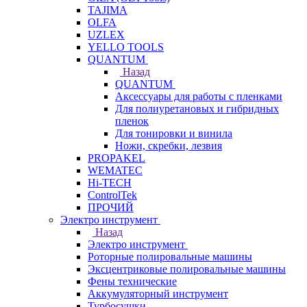
TAJIMA
OLFA
UZLEX
YELLO TOOLS
QUANTUM
Назад
QUANTUM
Аксессуары для работы с пленками
Для полиуретановых и гибридных
пленок
Для тонировки и винила
Ножи, скребки, лезвия
PROPAKEL
WEMATEC
Hi-TECH
ControlTek
ПРОЧИЙ
Электро инструмент
Назад
Электро инструмент
Роторные полировальные машины
Эксцентриковые полировальные машины
Фены технические
Аккумуляторный инструмент
Турбосушки