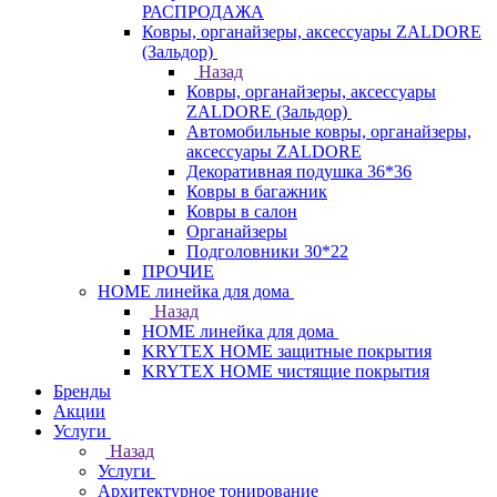
РАСПРОДАЖА
Ковры, органайзеры, аксессуары ZALDORE
(Зальдор)
Назад
Ковры, органайзеры, аксессуары
ZALDORE (Зальдор)
Автомобильные ковры, органайзеры,
аксессуары ZALDORE
Декоративная подушка 36*36
Ковры в багажник
Ковры в салон
Органайзеры
Подголовники 30*22
ПРОЧИЕ
HOME линейка для дома
Назад
HOME линейка для дома
KRYTEX HOME защитные покрытия
KRYTEX HOME чистящие покрытия
Бренды
Акции
Услуги
Назад
Услуги
Архитектурное тонирование