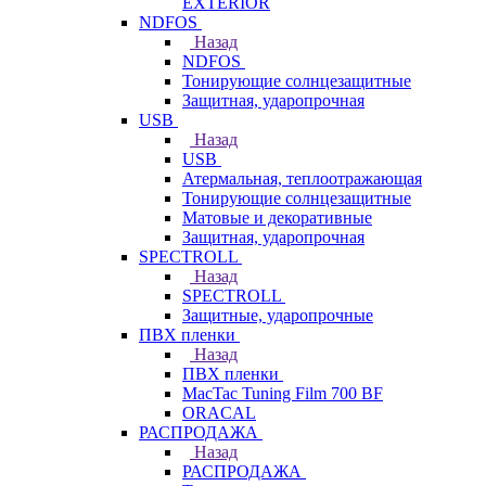
EXTERIOR
NDFOS
Назад
NDFOS
Тонирующие солнцезащитные
Защитная, ударопрочная
USB
Назад
USB
Атермальная, теплоотражающая
Тонирующие солнцезащитные
Матовые и декоративные
Защитная, ударопрочная
SPECTROLL
Назад
SPECTROLL
Защитные, ударопрочные
ПВХ пленки
Назад
ПВХ пленки
MacTac Tuning Film 700 BF
ORACAL
РАСПРОДАЖА
Назад
РАСПРОДАЖА