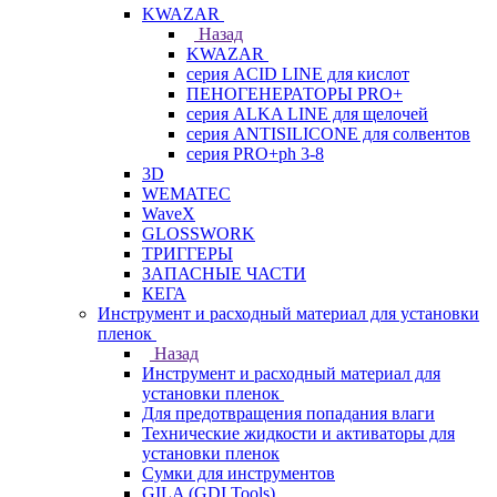
KWAZAR
Назад
KWAZAR
серия ACID LINE для кислот
ПЕНОГЕНЕРАТОРЫ PRO+
серия ALKA LINE для щелочей
серия ANTISILICONE для солвентов
серия PRO+ph 3-8
3D
WEMATEC
WaveX
GLOSSWORK
ТРИГГЕРЫ
ЗАПАСНЫЕ ЧАСТИ
КЕГА
Инструмент и расходный материал для установки
пленок
Назад
Инструмент и расходный материал для
установки пленок
Для предотвращения попадания влаги
Технические жидкости и активаторы для
установки пленок
Сумки для инструментов
GILA (GDI Tools)