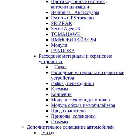
Противоугонные системы,
автосигнализации
Beltronics - Аксессуары
Escort - GPS трекеры
PRIZRAK
Secret Agent-X
TOMAHAWK
ИММОБИЛАЙЗЕРЫ
Модули
PANDORA
Расходные материалы и сервисные
устройства
Назад
Расходные материалы и сервисные
устройства
Гофры, переходники
Клеммы
Концевик
Модули стеклоподъемников
Модуль обхода иммобилайзера
Предохранители
Приводы, соленоиды
Разьемы
Дополнительное оснащение автомобилей
Назад