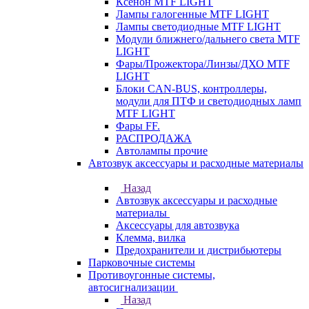
Ксенон MTF LIGHT
Лампы галогенные MTF LIGHT
Лампы светодиодные MTF LIGHT
Модули ближнего/дальнего света MTF
LIGHT
Фары/Прожектора/Линзы/ДХО MTF
LIGHT
Блоки CAN-BUS, контроллеры,
модули для ПТФ и светодиодных ламп
MTF LIGHT
Фары FF.
РАСПРОДАЖА
Автолампы прочие
Автозвук аксессуары и расходные материалы
Назад
Автозвук аксессуары и расходные
материалы
Аксессуары для автозвука
Клемма, вилка
Предохранители и дистрибьютеры
Парковочные системы
Противоугонные системы,
автосигнализации
Назад