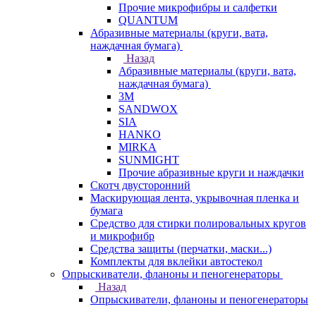
Прочие микрофибры и салфетки
QUANTUM
Абразивные материалы (круги, вата,
наждачная бумага)
Назад
Абразивные материалы (круги, вата,
наждачная бумага)
3М
SANDWOX
SIA
HANKO
MIRKA
SUNMIGHT
Прочие абразивные круги и наждачки
Скотч двусторонний
Маскирующая лента, укрывочная пленка и
бумага
Средство для стирки полировальных кругов
и микрофибр
Средства защиты (перчатки, маски...)
Комплекты для вклейки автостекол
Опрыскиватели, фланоны и пеногенераторы
Назад
Опрыскиватели, фланоны и пеногенераторы