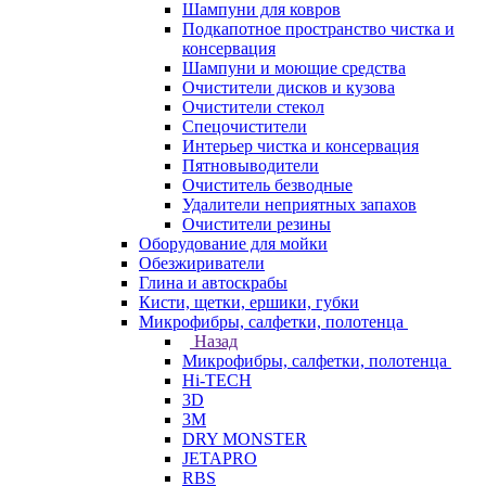
Шампуни для ковров
Подкапотное пространство чистка и
консервация
Шампуни и моющие средства
Очистители дисков и кузова
Очистители стекол
Спецочистители
Интерьер чистка и консервация
Пятновыводители
Очиститель безводные
Удалители неприятных запахов
Очистители резины
Оборудование для мойки
Обезжириватели
Глина и автоскрабы
Кисти, щетки, ершики, губки
Микрофибры, салфетки, полотенца
Назад
Микрофибры, салфетки, полотенца
Hi-TECH
3D
3М
DRY MONSTER
JETAPRO
RBS