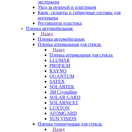
экстерьера
Уход за резиной и пластиком
Квик, силанты и гибридные составы для
интерьера
Реставратор пластика
Пленка автомобильная
Назад
Пленка автомобильная
Пленка атермальная для стекла
Назад
Пленка атермальная для стекла
LLUMAR
PROFILM
RAYNO
QUANTUM
SAFEX
SOLARTEK
3M Crystalline
SOLAR GARD
SOLARNEXT
LUXTON
ATOMGARD
SUN VISION
Пленка тонирующая для стекла
Назад