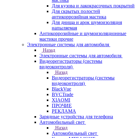
мастика
Для кузова и лакокрасочных покрытий
Для скрытых полостей
антикоррозийная мастика
Для днища и арок шумоизоляция
напыляемая
Антикоррозийные и шумоизоляционные
мастики прочие
Электронные системы для автомобиля
Назад
Электронные системы для автомобиля
Видеорегистраторы (системы
видеоконтроля)
Назад
Видеорегистраторы (системы
видеоконтроля)
BlackVue
BVCTrade
XIAOMI
ПРОЧИЕ
РЕКЛАМА
Зарядные устройства для телефона
Автомобильный свет
Назад
Автомобильный свет