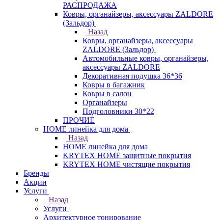
РАСПРОДАЖА
Ковры, органайзеры, аксессуары ZALDORE
(Зальдор)
Назад
Ковры, органайзеры, аксессуары
ZALDORE (Зальдор)
Автомобильные ковры, органайзеры,
аксессуары ZALDORE
Декоративная подушка 36*36
Ковры в багажник
Ковры в салон
Органайзеры
Подголовники 30*22
ПРОЧИЕ
HOME линейка для дома
Назад
HOME линейка для дома
KRYTEX HOME защитные покрытия
KRYTEX HOME чистящие покрытия
Бренды
Акции
Услуги
Назад
Услуги
Архитектурное тонирование