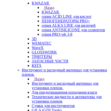
KWAZAR
Назад
KWAZAR
серия ACID LINE для кислот
ПЕНОГЕНЕРАТОРЫ PRO+
серия ALKA LINE для щелочей
серия ANTISILICONE для солвентов
серия PRO+ph 3-8
3D
WEMATEC
WaveX
GLOSSWORK
ТРИГГЕРЫ
ЗАПАСНЫЕ ЧАСТИ
КЕГА
Инструмент и расходный материал для установки
пленок
Назад
Инструмент и расходный материал для
установки пленок
Для предотвращения попадания влаги
Технические жидкости и активаторы для
установки пленок
Сумки для инструментов
GILA (GDI Tools)