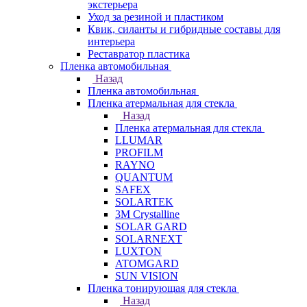
экстерьера
Уход за резиной и пластиком
Квик, силанты и гибридные составы для
интерьера
Реставратор пластика
Пленка автомобильная
Назад
Пленка автомобильная
Пленка атермальная для стекла
Назад
Пленка атермальная для стекла
LLUMAR
PROFILM
RAYNO
QUANTUM
SAFEX
SOLARTEK
3M Crystalline
SOLAR GARD
SOLARNEXT
LUXTON
ATOMGARD
SUN VISION
Пленка тонирующая для стекла
Назад