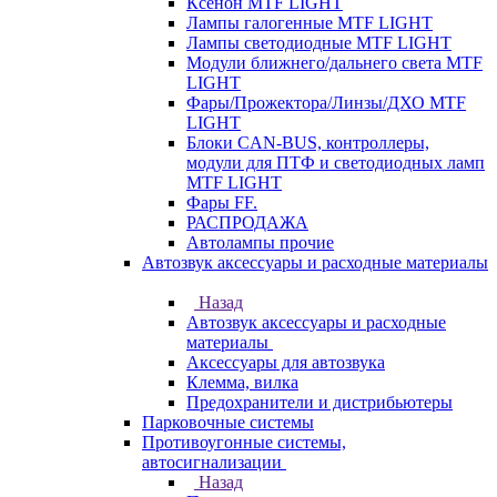
Ксенон MTF LIGHT
Лампы галогенные MTF LIGHT
Лампы светодиодные MTF LIGHT
Модули ближнего/дальнего света MTF
LIGHT
Фары/Прожектора/Линзы/ДХО MTF
LIGHT
Блоки CAN-BUS, контроллеры,
модули для ПТФ и светодиодных ламп
MTF LIGHT
Фары FF.
РАСПРОДАЖА
Автолампы прочие
Автозвук аксессуары и расходные материалы
Назад
Автозвук аксессуары и расходные
материалы
Аксессуары для автозвука
Клемма, вилка
Предохранители и дистрибьютеры
Парковочные системы
Противоугонные системы,
автосигнализации
Назад