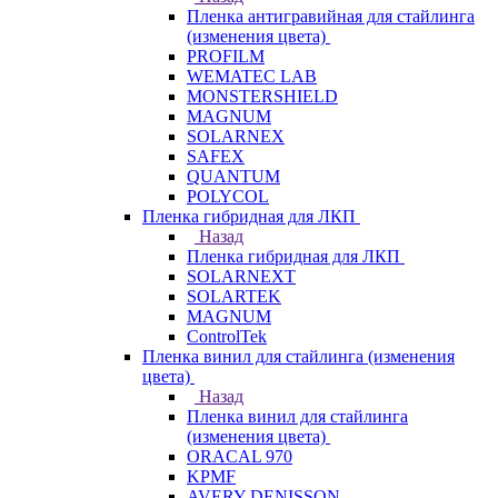
Пленка антигравийная для стайлинга
(изменения цвета)
PROFILM
WEMATEC LAB
MONSTERSHIELD
MAGNUM
SOLARNEX
SAFEX
QUANTUM
POLYCOL
Пленка гибридная для ЛКП
Назад
Пленка гибридная для ЛКП
SOLARNEXT
SOLARTEK
MAGNUM
ControlTek
Пленка винил для стайлинга (изменения
цвета)
Назад
Пленка винил для стайлинга
(изменения цвета)
ORACAL 970
KPMF
AVERY DENISSON