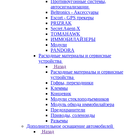
Противоугонные системы,
автосигнализации
Beltronics - Аксессуары
Escort - GPS трекеры
PRIZRAK
Secret Agent-X
TOMAHAWK
ИММОБИЛАЙЗЕРЫ
Модули
PANDORA
Расходные материалы и сервисные
устройства
Назад
Расходные материалы и сервисные
устройства
Гофры, переходники
Клеммы
Концевик
Модули стеклоподъемников
Модуль обхода иммобилайзера
Предохранители
Приводы, соленоиды
Разьемы
Дополнительное оснащение автомобилей
Назад