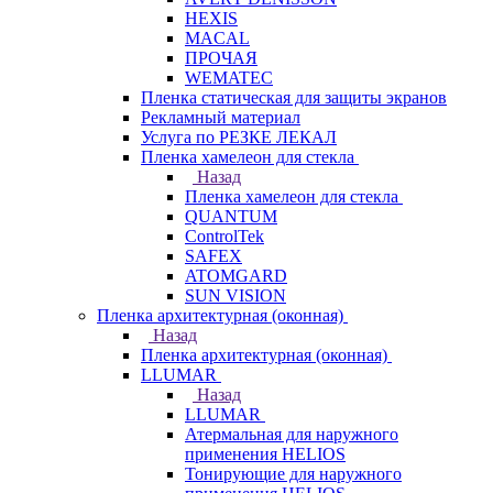
HEXIS
MACAL
ПРОЧАЯ
WEMATEC
Пленка статическая для защиты экранов
Рекламный материал
Услуга по РЕЗКЕ ЛЕКАЛ
Пленка хамелеон для стекла
Назад
Пленка хамелеон для стекла
QUANTUM
ControlTek
SAFEX
ATOMGARD
SUN VISION
Пленка архитектурная (оконная)
Назад
Пленка архитектурная (оконная)
LLUMAR
Назад
LLUMAR
Атермальная для наружного
применения HELIOS
Тонирующие для наружного