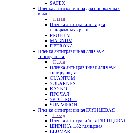
SAFEX
Пленка антигравийная для панорамных
крыш
Назад
Пленка антигравийная для
панорамных крыш
PROFILM
MAGNUM
DETRONA
Пленка антигравийная для ФАР
тонирующая
Назад
Пленка антигравийная для ФАР
тонирующая
QUANTUM
SOLARNEX
RAYNO
ПРОЧАЯ
SPECTROLL
SUN VISION
Пленка антигравийная ГЛЯНЦЕВАЯ
Назад
Пленка антигравийная ГЛЯНЦЕВАЯ
ШИРИНА 1,82 глянцевая
LLUMAR