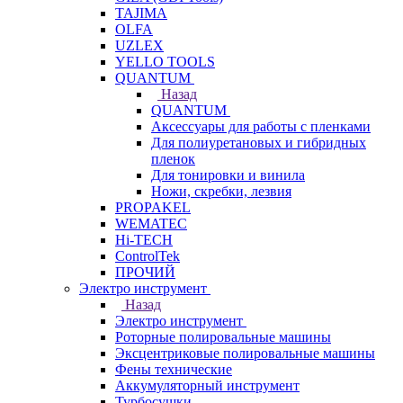
TAJIMA
OLFA
UZLEX
YELLO TOOLS
QUANTUM
Назад
QUANTUM
Аксессуары для работы с пленками
Для полиуретановых и гибридных
пленок
Для тонировки и винила
Ножи, скребки, лезвия
PROPAKEL
WEMATEC
Hi-TECH
ControlTek
ПРОЧИЙ
Электро инструмент
Назад
Электро инструмент
Роторные полировальные машины
Эксцентриковые полировальные машины
Фены технические
Аккумуляторный инструмент
Турбосушки