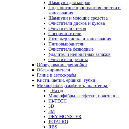
Шампуни для ковров
Подкапотное пространство чистка и
консервация
Шампуни и моющие средства
Очистители дисков и кузова
Очистители стекол
Спецочистители
Интерьер чистка и консервация
Пятновыводители
Очиститель безводные
Удалители неприятных запахов
Очистители резины
Оборудование для мойки
Обезжириватели
Глина и автоскрабы
Кисти, щетки, ершики, губки
Микрофибры, салфетки, полотенца
Назад
Микрофибры, салфетки, полотенца
Hi-TECH
3D
3М
DRY MONSTER
JETAPRO
RBS