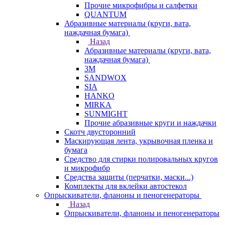
Прочие микрофибры и салфетки
QUANTUM
Абразивные материалы (круги, вата,
наждачная бумага)
Назад
Абразивные материалы (круги, вата,
наждачная бумага)
3М
SANDWOX
SIA
HANKO
MIRKA
SUNMIGHT
Прочие абразивные круги и наждачки
Скотч двусторонний
Маскирующая лента, укрывочная пленка и
бумага
Средство для стирки полировальных кругов
и микрофибр
Средства защиты (перчатки, маски...)
Комплекты для вклейки автостекол
Опрыскиватели, фланоны и пеногенераторы
Назад
Опрыскиватели, фланоны и пеногенераторы