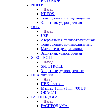
EXTERIOR
NDFOS
Назад
NDFOS
Тонирующие солнцезащитные
Защитная, ударопрочная
USB
Назад
USB
Атермальная, теплоотражающая
Тонирующие солнцезащитные
Матовые и декоративные
Защитная, ударопрочная
SPECTROLL
Назад
SPECTROLL
Защитные, ударопрочные
ПВХ пленки
Назад
ПВХ пленки
MacTac Tuning Film 700 BF
ORACAL
РАСПРОДАЖА
Назад
РАСПРОДАЖА