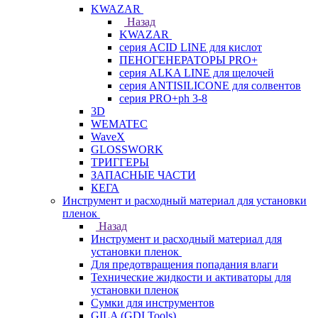
KWAZAR
Назад
KWAZAR
серия ACID LINE для кислот
ПЕНОГЕНЕРАТОРЫ PRO+
серия ALKA LINE для щелочей
серия ANTISILICONE для солвентов
серия PRO+ph 3-8
3D
WEMATEC
WaveX
GLOSSWORK
ТРИГГЕРЫ
ЗАПАСНЫЕ ЧАСТИ
КЕГА
Инструмент и расходный материал для установки
пленок
Назад
Инструмент и расходный материал для
установки пленок
Для предотвращения попадания влаги
Технические жидкости и активаторы для
установки пленок
Сумки для инструментов
GILA (GDI Tools)