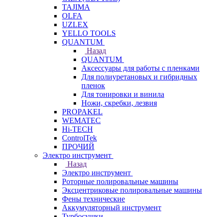
TAJIMA
OLFA
UZLEX
YELLO TOOLS
QUANTUM
Назад
QUANTUM
Аксессуары для работы с пленками
Для полиуретановых и гибридных
пленок
Для тонировки и винила
Ножи, скребки, лезвия
PROPAKEL
WEMATEC
Hi-TECH
ControlTek
ПРОЧИЙ
Электро инструмент
Назад
Электро инструмент
Роторные полировальные машины
Эксцентриковые полировальные машины
Фены технические
Аккумуляторный инструмент
Турбосушки