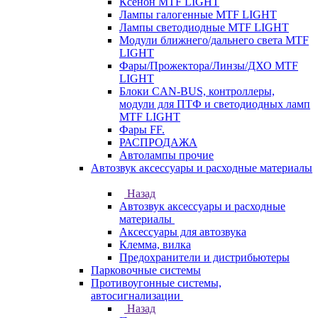
Ксенон MTF LIGHT
Лампы галогенные MTF LIGHT
Лампы светодиодные MTF LIGHT
Модули ближнего/дальнего света MTF
LIGHT
Фары/Прожектора/Линзы/ДХО MTF
LIGHT
Блоки CAN-BUS, контроллеры,
модули для ПТФ и светодиодных ламп
MTF LIGHT
Фары FF.
РАСПРОДАЖА
Автолампы прочие
Автозвук аксессуары и расходные материалы
Назад
Автозвук аксессуары и расходные
материалы
Аксессуары для автозвука
Клемма, вилка
Предохранители и дистрибьютеры
Парковочные системы
Противоугонные системы,
автосигнализации
Назад