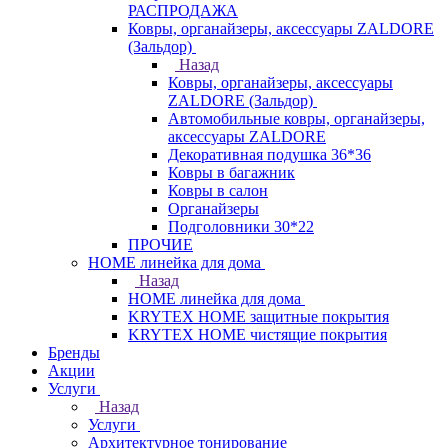
РАСПРОДАЖА
Ковры, органайзеры, аксессуары ZALDORE
(Зальдор)
Назад
Ковры, органайзеры, аксессуары
ZALDORE (Зальдор)
Автомобильные ковры, органайзеры,
аксессуары ZALDORE
Декоративная подушка 36*36
Ковры в багажник
Ковры в салон
Органайзеры
Подголовники 30*22
ПРОЧИЕ
HOME линейка для дома
Назад
HOME линейка для дома
KRYTEX HOME защитные покрытия
KRYTEX HOME чистящие покрытия
Бренды
Акции
Услуги
Назад
Услуги
Архитектурное тонирование