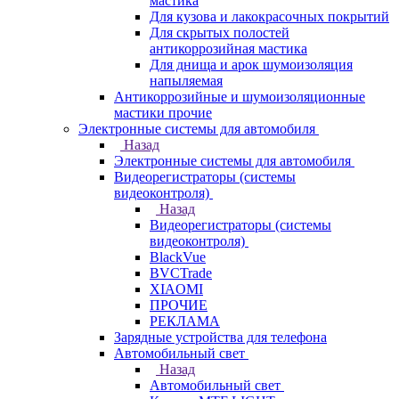
мастика
Для кузова и лакокрасочных покрытий
Для скрытых полостей
антикоррозийная мастика
Для днища и арок шумоизоляция
напыляемая
Антикоррозийные и шумоизоляционные
мастики прочие
Электронные системы для автомобиля
Назад
Электронные системы для автомобиля
Видеорегистраторы (системы
видеоконтроля)
Назад
Видеорегистраторы (системы
видеоконтроля)
BlackVue
BVCTrade
XIAOMI
ПРОЧИЕ
РЕКЛАМА
Зарядные устройства для телефона
Автомобильный свет
Назад
Автомобильный свет