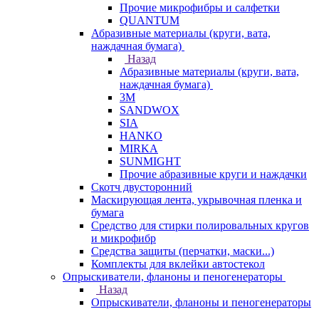
Прочие микрофибры и салфетки
QUANTUM
Абразивные материалы (круги, вата,
наждачная бумага)
Назад
Абразивные материалы (круги, вата,
наждачная бумага)
3М
SANDWOX
SIA
HANKO
MIRKA
SUNMIGHT
Прочие абразивные круги и наждачки
Скотч двусторонний
Маскирующая лента, укрывочная пленка и
бумага
Средство для стирки полировальных кругов
и микрофибр
Средства защиты (перчатки, маски...)
Комплекты для вклейки автостекол
Опрыскиватели, фланоны и пеногенераторы
Назад
Опрыскиватели, фланоны и пеногенераторы