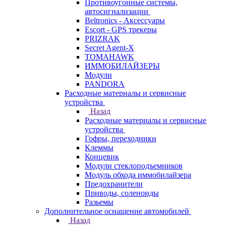
Противоугонные системы,
автосигнализации
Beltronics - Аксессуары
Escort - GPS трекеры
PRIZRAK
Secret Agent-X
TOMAHAWK
ИММОБИЛАЙЗЕРЫ
Модули
PANDORA
Расходные материалы и сервисные
устройства
Назад
Расходные материалы и сервисные
устройства
Гофры, переходники
Клеммы
Концевик
Модули стеклоподъемников
Модуль обхода иммобилайзера
Предохранители
Приводы, соленоиды
Разьемы
Дополнительное оснащение автомобилей
Назад