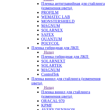
Пленка антигравийная для стайлинга
(изменения цвета)
PROFILM
WEMATEC LAB
MONSTERSHIELD
MAGNUM
SOLARNEX
SAFEX
QUANTUM
POLYCOL
Пленка гибридная для ЛКП
Назад
Пленка гибридная для ЛКП
SOLARNEXT
SOLARTEK
MAGNUM
ControlTek
Пленка винил для стайлинга (изменения
цвета)
Назад
Пленка винил для стайлинга
(изменения цвета)
ORACAL 970
KPMF
AVERY DENISSON