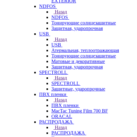
EXTERIOR
NDFOS
Назад
NDFOS
Тонирующие солнцезащитные
Защитная, ударопрочная
USB
Назад
USB
Атермальная, теплоотражающая
Тонирующие солнцезащитные
Матовые и декоративные
Защитная, ударопрочная
SPECTROLL
Назад
SPECTROLL
Защитные, ударопрочные
ПВХ пленки
Назад
ПВХ пленки
MacTac Tuning Film 700 BF
ORACAL
РАСПРОДАЖА
Назад
РАСПРОДАЖА