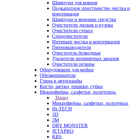
Шампуни для ковров
Подкапотное пространство чистка и
консервация
Шампуни и моющие средства
Очистители дисков и кузова
Очистители стекол
Спецочистители
Интерьер чистка и консервация
Пятновыводители
Очиститель безводные
Удалители неприятных запахов
Очистители резины
Оборудование для мойки
Обезжириватели
Глина и автоскрабы
Кисти, щетки, ершики, губки
Микрофибры, салфетки, полотенца
Назад
Микрофибры, салфетки, полотенца
Hi-TECH
3D
3М
DRY MONSTER
JETAPRO
RBS