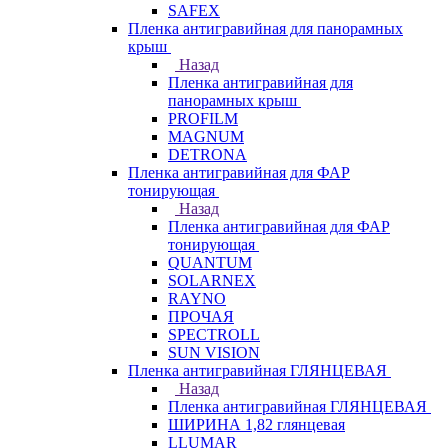
SAFEX
Пленка антигравийная для панорамных
крыш
Назад
Пленка антигравийная для
панорамных крыш
PROFILM
MAGNUM
DETRONA
Пленка антигравийная для ФАР
тонирующая
Назад
Пленка антигравийная для ФАР
тонирующая
QUANTUM
SOLARNEX
RAYNO
ПРОЧАЯ
SPECTROLL
SUN VISION
Пленка антигравийная ГЛЯНЦЕВАЯ
Назад
Пленка антигравийная ГЛЯНЦЕВАЯ
ШИРИНА 1,82 глянцевая
LLUMAR