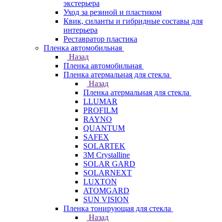
экстерьера
Уход за резиной и пластиком
Квик, силанты и гибридные составы для
интерьера
Реставратор пластика
Пленка автомобильная
Назад
Пленка автомобильная
Пленка атермальная для стекла
Назад
Пленка атермальная для стекла
LLUMAR
PROFILM
RAYNO
QUANTUM
SAFEX
SOLARTEK
3M Crystalline
SOLAR GARD
SOLARNEXT
LUXTON
ATOMGARD
SUN VISION
Пленка тонирующая для стекла
Назад