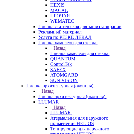
HEXIS
MACAL
ПРОЧАЯ
WEMATEC
Пленка статическая для защиты экранов
Рекламный материал
Услуга по РЕЗКЕ ЛЕКАЛ
Пленка хамелеон для стекла
Назад
Пленка хамелеон для стекла
QUANTUM
ControlTek
SAFEX
ATOMGARD
SUN VISION
Пленка архитектурная (оконная)
Назад
Пленка архитектурная (оконная)
LLUMAR
Назад
LLUMAR
Атермальная для наружного
применения HELIOS
Тонирующие для наружного