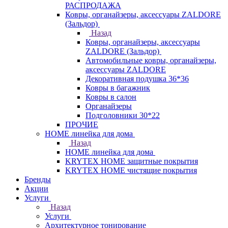
РАСПРОДАЖА
Ковры, органайзеры, аксессуары ZALDORE
(Зальдор)
Назад
Ковры, органайзеры, аксессуары
ZALDORE (Зальдор)
Автомобильные ковры, органайзеры,
аксессуары ZALDORE
Декоративная подушка 36*36
Ковры в багажник
Ковры в салон
Органайзеры
Подголовники 30*22
ПРОЧИЕ
HOME линейка для дома
Назад
HOME линейка для дома
KRYTEX HOME защитные покрытия
KRYTEX HOME чистящие покрытия
Бренды
Акции
Услуги
Назад
Услуги
Архитектурное тонирование