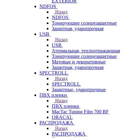
EXTERIOR
NDFOS
Назад
NDFOS
Тонирующие солнцезащитные
Защитная, ударопрочная
USB
Назад
USB
Атермальная, теплоотражающая
Тонирующие солнцезащитные
Матовые и декоративные
Защитная, ударопрочная
SPECTROLL
Назад
SPECTROLL
Защитные, ударопрочные
ПВХ пленки
Назад
ПВХ пленки
MacTac Tuning Film 700 BF
ORACAL
РАСПРОДАЖА
Назад
РАСПРОДАЖА