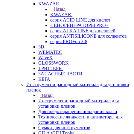
KWAZAR
Назад
KWAZAR
серия ACID LINE для кислот
ПЕНОГЕНЕРАТОРЫ PRO+
серия ALKA LINE для щелочей
серия ANTISILICONE для солвентов
серия PRO+ph 3-8
3D
WEMATEC
WaveX
GLOSSWORK
ТРИГГЕРЫ
ЗАПАСНЫЕ ЧАСТИ
КЕГА
Инструмент и расходный материал для установки
пленок
Назад
Инструмент и расходный материал для
установки пленок
Для предотвращения попадания влаги
Технические жидкости и активаторы для
установки пленок
Сумки для инструментов
GILA (GDI Tools)