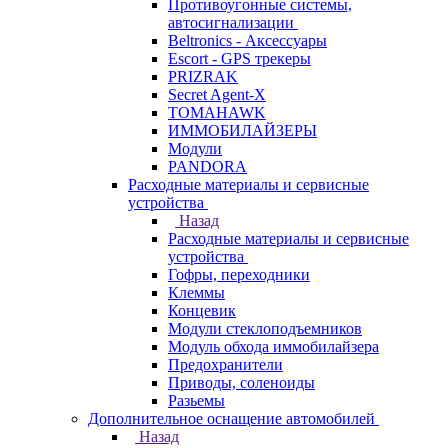
Противоугонные системы,
автосигнализации
Beltronics - Аксессуары
Escort - GPS трекеры
PRIZRAK
Secret Agent-X
TOMAHAWK
ИММОБИЛАЙЗЕРЫ
Модули
PANDORA
Расходные материалы и сервисные
устройства
Назад
Расходные материалы и сервисные
устройства
Гофры, переходники
Клеммы
Концевик
Модули стеклоподъемников
Модуль обхода иммобилайзера
Предохранители
Приводы, соленоиды
Разьемы
Дополнительное оснащение автомобилей
Назад