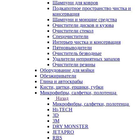
Шампуни для ковров
Подкапотное пространство чистка и
консервация
Шампуни и моющие средства
Очистители дисков и кузова
Очистители стекол
Спецочистители
Интерьер чистка и консервация
Пятновыводители
Очиститель безводные
Удалители неприятных запахов
Очистители резины
Оборудование для мойки
Обезжириватели
Глина и автоскрабы
Кисти, щетки, ершики, губки
Микрофибры, салфетки, полотенца
Назад
Микрофибры, салфетки, полотенца
Hi-TECH
3D
3М
DRY MONSTER
JETAPRO
RBS