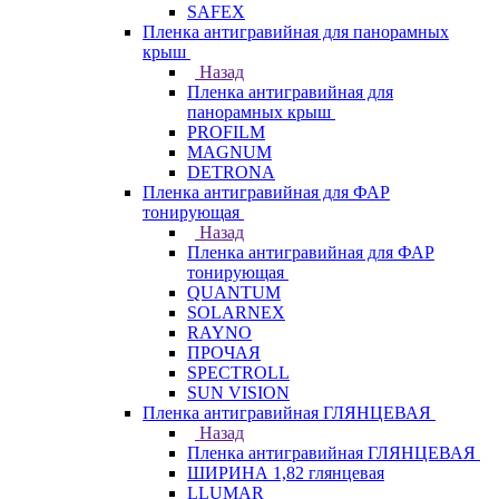
SAFEX
Пленка антигравийная для панорамных
крыш
Назад
Пленка антигравийная для
панорамных крыш
PROFILM
MAGNUM
DETRONA
Пленка антигравийная для ФАР
тонирующая
Назад
Пленка антигравийная для ФАР
тонирующая
QUANTUM
SOLARNEX
RAYNO
ПРОЧАЯ
SPECTROLL
SUN VISION
Пленка антигравийная ГЛЯНЦЕВАЯ
Назад
Пленка антигравийная ГЛЯНЦЕВАЯ
ШИРИНА 1,82 глянцевая
LLUMAR