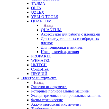
TAJIMA
OLFA
UZLEX
YELLO TOOLS
QUANTUM
Назад
QUANTUM
Аксессуары для работы с пленками
Для полиуретановых и гибридных
пленок
Для тонировки и винила
Ножи, скребки, лезвия
PROPAKEL
WEMATEC
Hi-TECH
ControlTek
ПРОЧИЙ
Электро инструмент
Назад
Электро инструмент
Роторные полировальные машины
Эксцентриковые полировальные машины
Фены технические
Аккумуляторный инструмент
Турбосушки