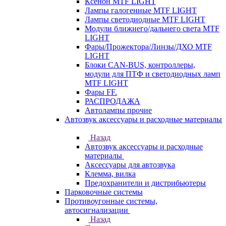
Ксенон MTF LIGHT
Лампы галогенные MTF LIGHT
Лампы светодиодные MTF LIGHT
Модули ближнего/дальнего света MTF
LIGHT
Фары/Прожектора/Линзы/ДХО MTF
LIGHT
Блоки CAN-BUS, контроллеры,
модули для ПТФ и светодиодных ламп
MTF LIGHT
Фары FF.
РАСПРОДАЖА
Автолампы прочие
Автозвук аксессуары и расходные материалы
Назад
Автозвук аксессуары и расходные
материалы
Аксессуары для автозвука
Клемма, вилка
Предохранители и дистрибьютеры
Парковочные системы
Противоугонные системы,
автосигнализации
Назад