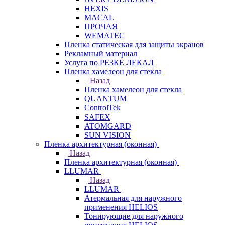
HEXIS
MACAL
ПРОЧАЯ
WEMATEC
Пленка статическая для защиты экранов
Рекламный материал
Услуга по РЕЗКЕ ЛЕКАЛ
Пленка хамелеон для стекла
Назад
Пленка хамелеон для стекла
QUANTUM
ControlTek
SAFEX
ATOMGARD
SUN VISION
Пленка архитектурная (оконная)
Назад
Пленка архитектурная (оконная)
LLUMAR
Назад
LLUMAR
Атермальная для наружного
применения HELIOS
Тонирующие для наружного