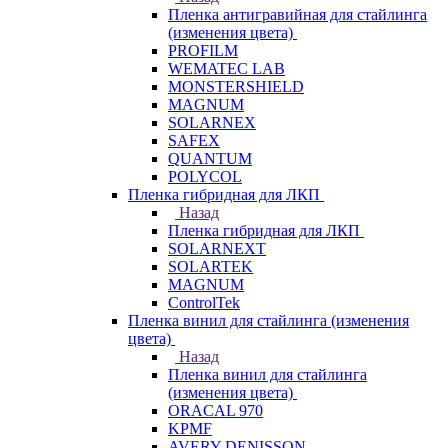
Пленка антигравийная для стайлинга
(изменения цвета)
PROFILM
WEMATEC LAB
MONSTERSHIELD
MAGNUM
SOLARNEX
SAFEX
QUANTUM
POLYCOL
Пленка гибридная для ЛКП
Назад
Пленка гибридная для ЛКП
SOLARNEXT
SOLARTEK
MAGNUM
ControlTek
Пленка винил для стайлинга (изменения
цвета)
Назад
Пленка винил для стайлинга
(изменения цвета)
ORACAL 970
KPMF
AVERY DENISSON