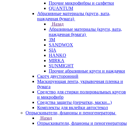
Прочие микрофибры и салфетки
QUANTUM
Абразивные материалы (круги, вата,
наждачная бумага)
Назад
Абразивные материалы (круги, вата,
наждачная бумага)
3М
SANDWOX
SIA
HANKO
MIRKA
SUNMIGHT
Прочие абразивные круги и наждачки
Скотч двусторонний
Маскирующая лента, укрывочная пленка и
бумага
Средство для стирки полировальных кругов
и микрофибр
Средства защиты (перчатки, маски...)
Комплекты для вклейки автостекол
Опрыскиватели, фланоны и пеногенераторы
Назад
Опрыскиватели, фланоны и пеногенераторы