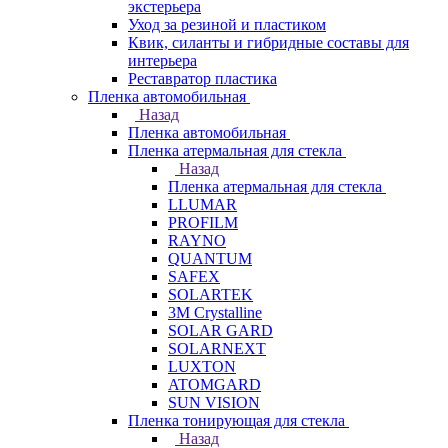
экстерьера
Уход за резиной и пластиком
Квик, силанты и гибридные составы для
интерьера
Реставратор пластика
Пленка автомобильная
Назад
Пленка автомобильная
Пленка атермальная для стекла
Назад
Пленка атермальная для стекла
LLUMAR
PROFILM
RAYNO
QUANTUM
SAFEX
SOLARTEK
3M Crystalline
SOLAR GARD
SOLARNEXT
LUXTON
ATOMGARD
SUN VISION
Пленка тонирующая для стекла
Назад