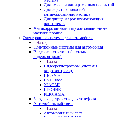
мастика
Для кузова и лакокрасочных покрытий
Для скрытых полостей
антикоррозийная мастика
Для днища и арок шумоизоляция
напыляемая
Антикоррозийные и шумоизоляционные
мастики прочие
Электронные системы для автомобиля
Назад
Электронные системы для автомобиля
Видеорегистраторы (системы
видеоконтроля)
Назад
Видеорегистраторы (системы
видеоконтроля)
BlackVue
BVCTrade
XIAOMI
ПРОЧИЕ
РЕКЛАМА
Зарядные устройства для телефона
Автомобильный свет
Назад
Автомобильный свет