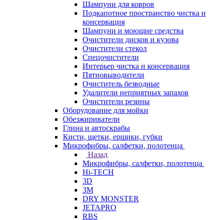
Шампуни для ковров
Подкапотное пространство чистка и
консервация
Шампуни и моющие средства
Очистители дисков и кузова
Очистители стекол
Спецочистители
Интерьер чистка и консервация
Пятновыводители
Очиститель безводные
Удалители неприятных запахов
Очистители резины
Оборудование для мойки
Обезжириватели
Глина и автоскрабы
Кисти, щетки, ершики, губки
Микрофибры, салфетки, полотенца
Назад
Микрофибры, салфетки, полотенца
Hi-TECH
3D
3М
DRY MONSTER
JETAPRO
RBS