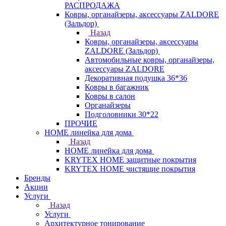
РАСПРОДАЖА
Ковры, органайзеры, аксессуары ZALDORE
(Зальдор)
Назад
Ковры, органайзеры, аксессуары
ZALDORE (Зальдор)
Автомобильные ковры, органайзеры,
аксессуары ZALDORE
Декоративная подушка 36*36
Ковры в багажник
Ковры в салон
Органайзеры
Подголовники 30*22
ПРОЧИЕ
HOME линейка для дома
Назад
HOME линейка для дома
KRYTEX HOME защитные покрытия
KRYTEX HOME чистящие покрытия
Бренды
Акции
Услуги
Назад
Услуги
Архитектурное тонирование