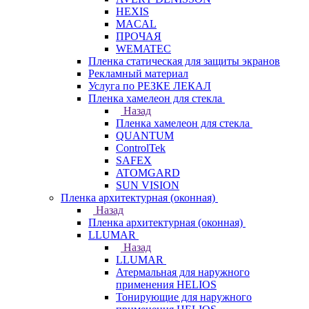
HEXIS
MACAL
ПРОЧАЯ
WEMATEC
Пленка статическая для защиты экранов
Рекламный материал
Услуга по РЕЗКЕ ЛЕКАЛ
Пленка хамелеон для стекла
Назад
Пленка хамелеон для стекла
QUANTUM
ControlTek
SAFEX
ATOMGARD
SUN VISION
Пленка архитектурная (оконная)
Назад
Пленка архитектурная (оконная)
LLUMAR
Назад
LLUMAR
Атермальная для наружного
применения HELIOS
Тонирующие для наружного