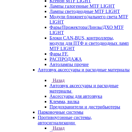
Ксенон MTF LIGHT
Лампы галогенные MTF LIGHT
Лампы светодиодные MTF LIGHT
Модули ближнего/дальнего света MTF
LIGHT
Фары/Прожектора/Линзы/ДХО MTF
LIGHT
Блоки CAN-BUS, контроллеры,
модули для ПТФ и светодиодных ламп
MTF LIGHT
Фары FF.
РАСПРОДАЖА
Автолампы прочие
Автозвук аксессуары и расходные материалы
Назад
Автозвук аксессуары и расходные
материалы
Аксессуары для автозвука
Клемма, вилка
Предохранители и дистрибьютеры
Парковочные системы
Противоугонные системы,
автосигнализации
Назад