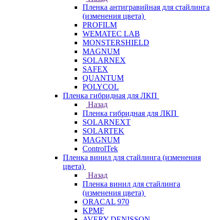
Пленка антигравийная для стайлинга
(изменения цвета)
PROFILM
WEMATEC LAB
MONSTERSHIELD
MAGNUM
SOLARNEX
SAFEX
QUANTUM
POLYCOL
Пленка гибридная для ЛКП
Назад
Пленка гибридная для ЛКП
SOLARNEXT
SOLARTEK
MAGNUM
ControlTek
Пленка винил для стайлинга (изменения
цвета)
Назад
Пленка винил для стайлинга
(изменения цвета)
ORACAL 970
KPMF
AVERY DENISSON