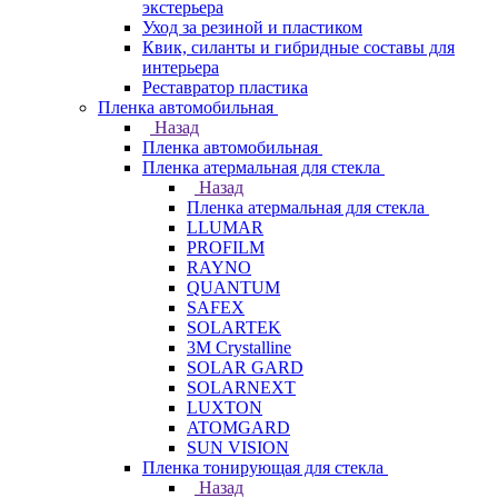
экстерьера
Уход за резиной и пластиком
Квик, силанты и гибридные составы для
интерьера
Реставратор пластика
Пленка автомобильная
Назад
Пленка автомобильная
Пленка атермальная для стекла
Назад
Пленка атермальная для стекла
LLUMAR
PROFILM
RAYNO
QUANTUM
SAFEX
SOLARTEK
3M Crystalline
SOLAR GARD
SOLARNEXT
LUXTON
ATOMGARD
SUN VISION
Пленка тонирующая для стекла
Назад