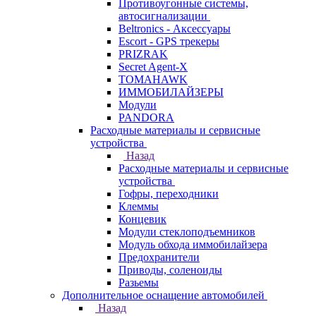
Противоугонные системы,
автосигнализации
Beltronics - Аксессуары
Escort - GPS трекеры
PRIZRAK
Secret Agent-X
TOMAHAWK
ИММОБИЛАЙЗЕРЫ
Модули
PANDORA
Расходные материалы и сервисные
устройства
Назад
Расходные материалы и сервисные
устройства
Гофры, переходники
Клеммы
Концевик
Модули стеклоподъемников
Модуль обхода иммобилайзера
Предохранители
Приводы, соленоиды
Разьемы
Дополнительное оснащение автомобилей
Назад