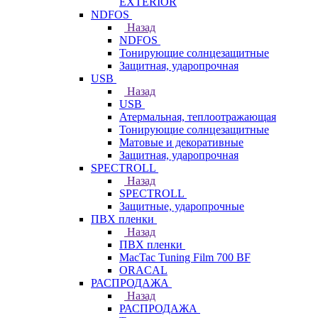
EXTERIOR
NDFOS
Назад
NDFOS
Тонирующие солнцезащитные
Защитная, ударопрочная
USB
Назад
USB
Атермальная, теплоотражающая
Тонирующие солнцезащитные
Матовые и декоративные
Защитная, ударопрочная
SPECTROLL
Назад
SPECTROLL
Защитные, ударопрочные
ПВХ пленки
Назад
ПВХ пленки
MacTac Tuning Film 700 BF
ORACAL
РАСПРОДАЖА
Назад
РАСПРОДАЖА