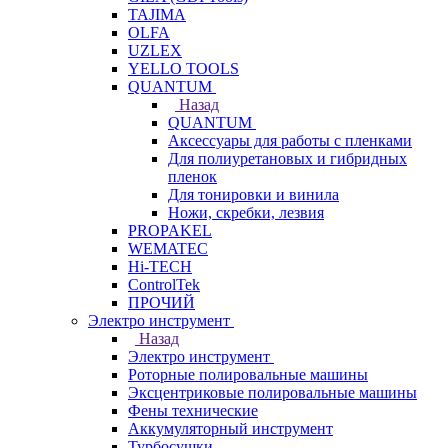
TAJIMA
OLFA
UZLEX
YELLO TOOLS
QUANTUM
Назад
QUANTUM
Аксессуары для работы с пленками
Для полиуретановых и гибридных
пленок
Для тонировки и винила
Ножи, скребки, лезвия
PROPAKEL
WEMATEC
Hi-TECH
ControlTek
ПРОЧИЙ
Электро инструмент
Назад
Электро инструмент
Роторные полировальные машины
Эксцентриковые полировальные машины
Фены технические
Аккумуляторный инструмент
Турбосушки