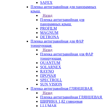
SAFEX
Пленка антигравийная для панорамных
крыш
Назад
Пленка антигравийная для
панорамных крыш
PROFILM
MAGNUM
DETRONA
Пленка антигравийная для ФАР
тонирующая
Назад
Пленка антигравийная для ФАР
тонирующая
QUANTUM
SOLARNEX
RAYNO
ПРОЧАЯ
SPECTROLL
SUN VISION
Пленка антигравийная ГЛЯНЦЕВАЯ
Назад
Пленка антигравийная ГЛЯНЦЕВАЯ
ШИРИНА 1,82 глянцевая
LLUMAR