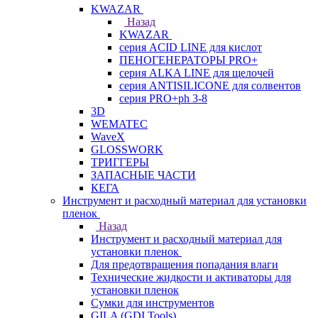
KWAZAR
Назад
KWAZAR
серия ACID LINE для кислот
ПЕНОГЕНЕРАТОРЫ PRO+
серия ALKA LINE для щелочей
серия ANTISILICONE для солвентов
серия PRO+ph 3-8
3D
WEMATEC
WaveX
GLOSSWORK
ТРИГГЕРЫ
ЗАПАСНЫЕ ЧАСТИ
КЕГА
Инструмент и расходный материал для установки
пленок
Назад
Инструмент и расходный материал для
установки пленок
Для предотвращения попадания влаги
Технические жидкости и активаторы для
установки пленок
Сумки для инструментов
GILA (GDI Tools)