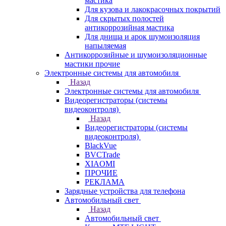
мастика
Для кузова и лакокрасочных покрытий
Для скрытых полостей
антикоррозийная мастика
Для днища и арок шумоизоляция
напыляемая
Антикоррозийные и шумоизоляционные
мастики прочие
Электронные системы для автомобиля
Назад
Электронные системы для автомобиля
Видеорегистраторы (системы
видеоконтроля)
Назад
Видеорегистраторы (системы
видеоконтроля)
BlackVue
BVCTrade
XIAOMI
ПРОЧИЕ
РЕКЛАМА
Зарядные устройства для телефона
Автомобильный свет
Назад
Автомобильный свет