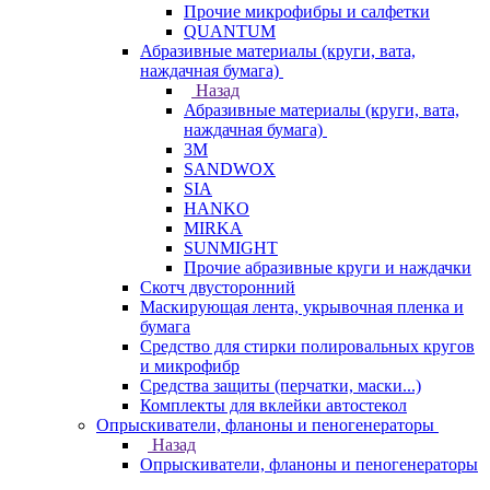
Прочие микрофибры и салфетки
QUANTUM
Абразивные материалы (круги, вата,
наждачная бумага)
Назад
Абразивные материалы (круги, вата,
наждачная бумага)
3М
SANDWOX
SIA
HANKO
MIRKA
SUNMIGHT
Прочие абразивные круги и наждачки
Скотч двусторонний
Маскирующая лента, укрывочная пленка и
бумага
Средство для стирки полировальных кругов
и микрофибр
Средства защиты (перчатки, маски...)
Комплекты для вклейки автостекол
Опрыскиватели, фланоны и пеногенераторы
Назад
Опрыскиватели, фланоны и пеногенераторы