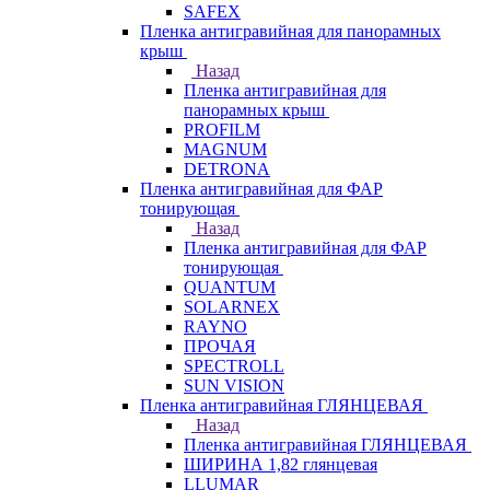
SAFEX
Пленка антигравийная для панорамных
крыш
Назад
Пленка антигравийная для
панорамных крыш
PROFILM
MAGNUM
DETRONA
Пленка антигравийная для ФАР
тонирующая
Назад
Пленка антигравийная для ФАР
тонирующая
QUANTUM
SOLARNEX
RAYNO
ПРОЧАЯ
SPECTROLL
SUN VISION
Пленка антигравийная ГЛЯНЦЕВАЯ
Назад
Пленка антигравийная ГЛЯНЦЕВАЯ
ШИРИНА 1,82 глянцевая
LLUMAR