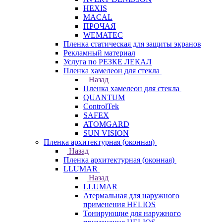
HEXIS
MACAL
ПРОЧАЯ
WEMATEC
Пленка статическая для защиты экранов
Рекламный материал
Услуга по РЕЗКЕ ЛЕКАЛ
Пленка хамелеон для стекла
Назад
Пленка хамелеон для стекла
QUANTUM
ControlTek
SAFEX
ATOMGARD
SUN VISION
Пленка архитектурная (оконная)
Назад
Пленка архитектурная (оконная)
LLUMAR
Назад
LLUMAR
Атермальная для наружного
применения HELIOS
Тонирующие для наружного