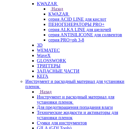
KWAZAR
Назад
KWAZAR
серия ACID LINE для кислот
ПЕНОГЕНЕРАТОРЫ PRO+
серия ALKA LINE для щелочей
серия ANTISILICONE для солвентов
серия PRO+ph 3-8
3D
WEMATEC
WaveX
GLOSSWORK
ТРИГГЕРЫ
ЗАПАСНЫЕ ЧАСТИ
КЕГА
Инструмент и расходный материал для установки
пленок
Назад
Инструмент и расходный материал для
установки пленок
Для предотвращения попадания влаги
Технические жидкости и активаторы для
установки пленок
Сумки для инструментов
GILA (GDI Tools)