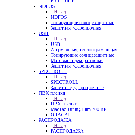
EXTERIOR
NDFOS
Назад
NDFOS
Тонирующие солнцезащитные
Защитная, ударопрочная
USB
Назад
USB
Атермальная, теплоотражающая
Тонирующие солнцезащитные
Матовые и декоративные
Защитная, ударопрочная
SPECTROLL
Назад
SPECTROLL
Защитные, ударопрочные
ПВХ пленки
Назад
ПВХ пленки
MacTac Tuning Film 700 BF
ORACAL
РАСПРОДАЖА
Назад
РАСПРОДАЖА