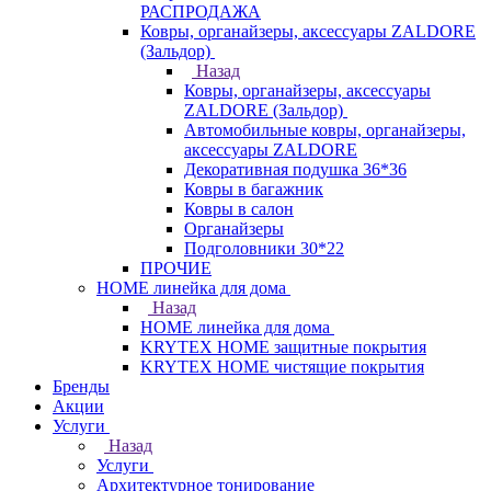
РАСПРОДАЖА
Ковры, органайзеры, аксессуары ZALDORE
(Зальдор)
Назад
Ковры, органайзеры, аксессуары
ZALDORE (Зальдор)
Автомобильные ковры, органайзеры,
аксессуары ZALDORE
Декоративная подушка 36*36
Ковры в багажник
Ковры в салон
Органайзеры
Подголовники 30*22
ПРОЧИЕ
HOME линейка для дома
Назад
HOME линейка для дома
KRYTEX HOME защитные покрытия
KRYTEX HOME чистящие покрытия
Бренды
Акции
Услуги
Назад
Услуги
Архитектурное тонирование