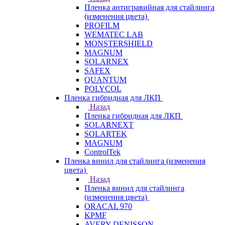
Пленка антигравийная для стайлинга
(изменения цвета)
PROFILM
WEMATEC LAB
MONSTERSHIELD
MAGNUM
SOLARNEX
SAFEX
QUANTUM
POLYCOL
Пленка гибридная для ЛКП
Назад
Пленка гибридная для ЛКП
SOLARNEXT
SOLARTEK
MAGNUM
ControlTek
Пленка винил для стайлинга (изменения
цвета)
Назад
Пленка винил для стайлинга
(изменения цвета)
ORACAL 970
KPMF
AVERY DENISSON