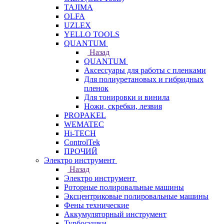
TAJIMA
OLFA
UZLEX
YELLO TOOLS
QUANTUM
Назад
QUANTUM
Аксессуары для работы с пленками
Для полиуретановых и гибридных
пленок
Для тонировки и винила
Ножи, скребки, лезвия
PROPAKEL
WEMATEC
Hi-TECH
ControlTek
ПРОЧИЙ
Электро инструмент
Назад
Электро инструмент
Роторные полировальные машины
Эксцентриковые полировальные машины
Фены технические
Аккумуляторный инструмент
Турбосушки