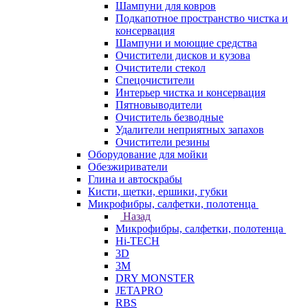
Шампуни для ковров
Подкапотное пространство чистка и
консервация
Шампуни и моющие средства
Очистители дисков и кузова
Очистители стекол
Спецочистители
Интерьер чистка и консервация
Пятновыводители
Очиститель безводные
Удалители неприятных запахов
Очистители резины
Оборудование для мойки
Обезжириватели
Глина и автоскрабы
Кисти, щетки, ершики, губки
Микрофибры, салфетки, полотенца
Назад
Микрофибры, салфетки, полотенца
Hi-TECH
3D
3М
DRY MONSTER
JETAPRO
RBS