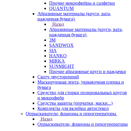
Прочие микрофибры и салфетки
QUANTUM
Абразивные материалы (круги, вата,
наждачная бумага)
Назад
Абразивные материалы (круги, вата,
наждачная бумага)
3М
SANDWOX
SIA
HANKO
MIRKA
SUNMIGHT
Прочие абразивные круги и наждачки
Скотч двусторонний
Маскирующая лента, укрывочная пленка и
бумага
Средство для стирки полировальных кругов
и микрофибр
Средства защиты (перчатки, маски...)
Комплекты для вклейки автостекол
Опрыскиватели, фланоны и пеногенераторы
Назад
Опрыскиватели, фланоны и пеногенераторы