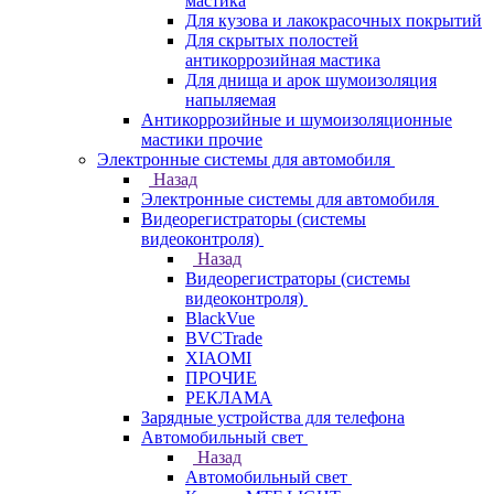
мастика
Для кузова и лакокрасочных покрытий
Для скрытых полостей
антикоррозийная мастика
Для днища и арок шумоизоляция
напыляемая
Антикоррозийные и шумоизоляционные
мастики прочие
Электронные системы для автомобиля
Назад
Электронные системы для автомобиля
Видеорегистраторы (системы
видеоконтроля)
Назад
Видеорегистраторы (системы
видеоконтроля)
BlackVue
BVCTrade
XIAOMI
ПРОЧИЕ
РЕКЛАМА
Зарядные устройства для телефона
Автомобильный свет
Назад
Автомобильный свет