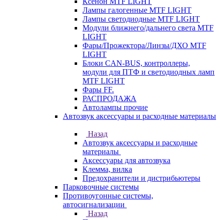
Ксенон MTF LIGHT
Лампы галогенные MTF LIGHT
Лампы светодиодные MTF LIGHT
Модули ближнего/дальнего света MTF
LIGHT
Фары/Прожектора/Линзы/ДХО MTF
LIGHT
Блоки CAN-BUS, контроллеры,
модули для ПТФ и светодиодных ламп
MTF LIGHT
Фары FF.
РАСПРОДАЖА
Автолампы прочие
Автозвук аксессуары и расходные материалы
Назад
Автозвук аксессуары и расходные
материалы
Аксессуары для автозвука
Клемма, вилка
Предохранители и дистрибьютеры
Парковочные системы
Противоугонные системы,
автосигнализации
Назад