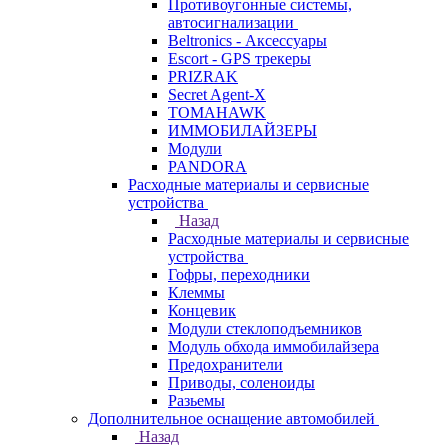
Противоугонные системы,
автосигнализации
Beltronics - Аксессуары
Escort - GPS трекеры
PRIZRAK
Secret Agent-X
TOMAHAWK
ИММОБИЛАЙЗЕРЫ
Модули
PANDORA
Расходные материалы и сервисные
устройства
Назад
Расходные материалы и сервисные
устройства
Гофры, переходники
Клеммы
Концевик
Модули стеклоподъемников
Модуль обхода иммобилайзера
Предохранители
Приводы, соленоиды
Разьемы
Дополнительное оснащение автомобилей
Назад