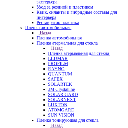
экстерьера
Уход за резиной и пластиком
Квик, силанты и гибридные составы для
интерьера
Реставратор пластика
Пленка автомобильная
Назад
Пленка автомобильная
Пленка атермальная для стекла
Назад
Пленка атермальная для стекла
LLUMAR
PROFILM
RAYNO
QUANTUM
SAFEX
SOLARTEK
3M Crystalline
SOLAR GARD
SOLARNEXT
LUXTON
ATOMGARD
SUN VISION
Пленка тонирующая для стекла
Назад