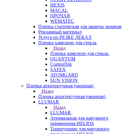
HEXIS
MACAL
ПРОЧАЯ
WEMATEC
Пленка статическая для защиты экранов
Рекламный материал
Услуга по РЕЗКЕ ЛЕКАЛ
Пленка хамелеон для стекла
Назад
Пленка хамелеон для стекла
QUANTUM
ControlTek
SAFEX
ATOMGARD
SUN VISION
Пленка архитектурная (оконная)
Назад
Пленка архитектурная (оконная)
LLUMAR
Назад
LLUMAR
Атермальная для наружного
применения HELIOS
Тонирующие для наружного