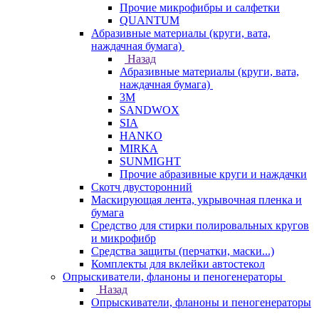
Прочие микрофибры и салфетки
QUANTUM
Абразивные материалы (круги, вата,
наждачная бумага)
Назад
Абразивные материалы (круги, вата,
наждачная бумага)
3М
SANDWOX
SIA
HANKO
MIRKA
SUNMIGHT
Прочие абразивные круги и наждачки
Скотч двусторонний
Маскирующая лента, укрывочная пленка и
бумага
Средство для стирки полировальных кругов
и микрофибр
Средства защиты (перчатки, маски...)
Комплекты для вклейки автостекол
Опрыскиватели, фланоны и пеногенераторы
Назад
Опрыскиватели, фланоны и пеногенераторы