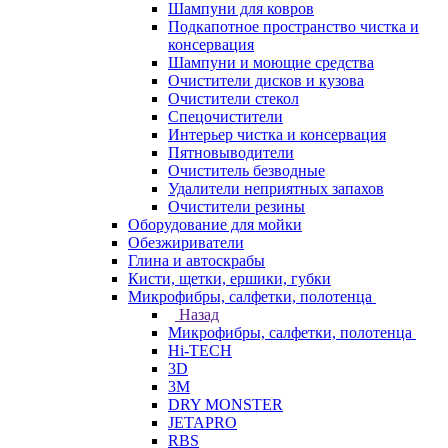
Шампуни для ковров
Подкапотное пространство чистка и
консервация
Шампуни и моющие средства
Очистители дисков и кузова
Очистители стекол
Спецочистители
Интерьер чистка и консервация
Пятновыводители
Очиститель безводные
Удалители неприятных запахов
Очистители резины
Оборудование для мойки
Обезжириватели
Глина и автоскрабы
Кисти, щетки, ершики, губки
Микрофибры, салфетки, полотенца
Назад
Микрофибры, салфетки, полотенца
Hi-TECH
3D
3М
DRY MONSTER
JETAPRO
RBS