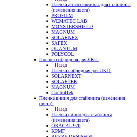
Пленка антигравийная для стайлинга
(изменения цвета)
PROFILM
WEMATEC LAB
MONSTERSHIELD
MAGNUM
SOLARNEX
SAFEX
QUANTUM
POLYCOL
Пленка гибридная для ЛКП
Назад
Пленка гибридная для ЛКП
SOLARNEXT
SOLARTEK
MAGNUM
ControlTek
Пленка винил для стайлинга (изменения
цвета)
Назад
Пленка винил для стайлинга
(изменения цвета)
ORACAL 970
KPMF
AVERY DENISSON