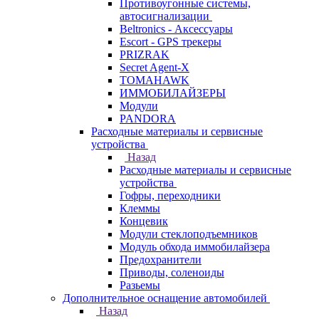
Противоугонные системы,
автосигнализации
Beltronics - Аксессуары
Escort - GPS трекеры
PRIZRAK
Secret Agent-X
TOMAHAWK
ИММОБИЛАЙЗЕРЫ
Модули
PANDORA
Расходные материалы и сервисные
устройства
Назад
Расходные материалы и сервисные
устройства
Гофры, переходники
Клеммы
Концевик
Модули стеклоподъемников
Модуль обхода иммобилайзера
Предохранители
Приводы, соленоиды
Разьемы
Дополнительное оснащение автомобилей
Назад