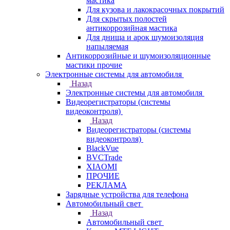
мастика
Для кузова и лакокрасочных покрытий
Для скрытых полостей
антикоррозийная мастика
Для днища и арок шумоизоляция
напыляемая
Антикоррозийные и шумоизоляционные
мастики прочие
Электронные системы для автомобиля
Назад
Электронные системы для автомобиля
Видеорегистраторы (системы
видеоконтроля)
Назад
Видеорегистраторы (системы
видеоконтроля)
BlackVue
BVCTrade
XIAOMI
ПРОЧИЕ
РЕКЛАМА
Зарядные устройства для телефона
Автомобильный свет
Назад
Автомобильный свет