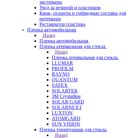
экстерьера
Уход за резиной и пластиком
Квик, силанты и гибридные составы для
интерьера
Реставратор пластика
Пленка автомобильная
Назад
Пленка автомобильная
Пленка атермальная для стекла
Назад
Пленка атермальная для стекла
LLUMAR
PROFILM
RAYNO
QUANTUM
SAFEX
SOLARTEK
3M Crystalline
SOLAR GARD
SOLARNEXT
LUXTON
ATOMGARD
SUN VISION
Пленка тонирующая для стекла
Назад