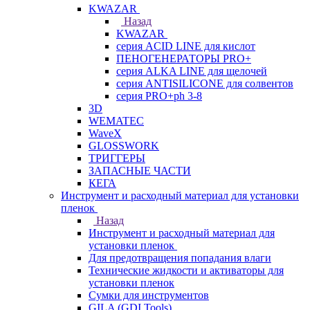
KWAZAR
Назад
KWAZAR
серия ACID LINE для кислот
ПЕНОГЕНЕРАТОРЫ PRO+
серия ALKA LINE для щелочей
серия ANTISILICONE для солвентов
серия PRO+ph 3-8
3D
WEMATEC
WaveX
GLOSSWORK
ТРИГГЕРЫ
ЗАПАСНЫЕ ЧАСТИ
КЕГА
Инструмент и расходный материал для установки
пленок
Назад
Инструмент и расходный материал для
установки пленок
Для предотвращения попадания влаги
Технические жидкости и активаторы для
установки пленок
Сумки для инструментов
GILA (GDI Tools)