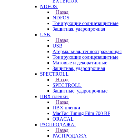
EXTERIOR
NDFOS
Назад
NDFOS
Тонирующие солнцезащитные
Защитная, ударопрочная
USB
Назад
USB
Атермальная, теплоотражающая
Тонирующие солнцезащитные
Матовые и декоративные
Защитная, ударопрочная
SPECTROLL
Назад
SPECTROLL
Защитные, ударопрочные
ПВХ пленки
Назад
ПВХ пленки
MacTac Tuning Film 700 BF
ORACAL
РАСПРОДАЖА
Назад
РАСПРОДАЖА