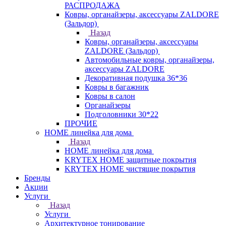
РАСПРОДАЖА
Ковры, органайзеры, аксессуары ZALDORE
(Зальдор)
Назад
Ковры, органайзеры, аксессуары
ZALDORE (Зальдор)
Автомобильные ковры, органайзеры,
аксессуары ZALDORE
Декоративная подушка 36*36
Ковры в багажник
Ковры в салон
Органайзеры
Подголовники 30*22
ПРОЧИЕ
HOME линейка для дома
Назад
HOME линейка для дома
KRYTEX HOME защитные покрытия
KRYTEX HOME чистящие покрытия
Бренды
Акции
Услуги
Назад
Услуги
Архитектурное тонирование