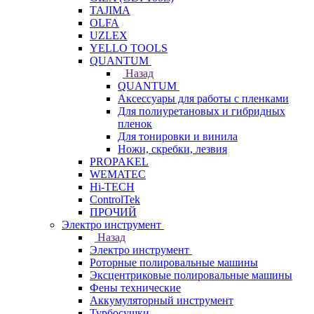
TAJIMA
OLFA
UZLEX
YELLO TOOLS
QUANTUM
Назад
QUANTUM
Аксессуары для работы с пленками
Для полиуретановых и гибридных
пленок
Для тонировки и винила
Ножи, скребки, лезвия
PROPAKEL
WEMATEC
Hi-TECH
ControlTek
ПРОЧИЙ
Электро инструмент
Назад
Электро инструмент
Роторные полировальные машины
Эксцентриковые полировальные машины
Фены технические
Аккумуляторный инструмент
Турбосушки