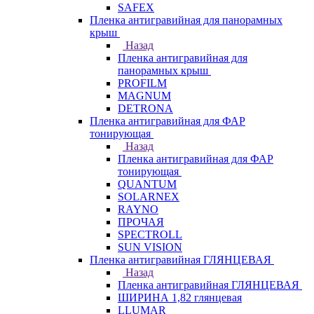
SAFEX
Пленка антигравийная для панорамных
крыш
Назад
Пленка антигравийная для
панорамных крыш
PROFILM
MAGNUM
DETRONA
Пленка антигравийная для ФАР
тонирующая
Назад
Пленка антигравийная для ФАР
тонирующая
QUANTUM
SOLARNEX
RAYNO
ПРОЧАЯ
SPECTROLL
SUN VISION
Пленка антигравийная ГЛЯНЦЕВАЯ
Назад
Пленка антигравийная ГЛЯНЦЕВАЯ
ШИРИНА 1,82 глянцевая
LLUMAR