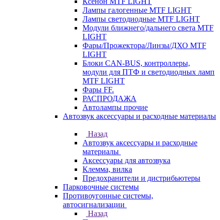
Ксенон MTF LIGHT
Лампы галогенные MTF LIGHT
Лампы светодиодные MTF LIGHT
Модули ближнего/дальнего света MTF
LIGHT
Фары/Прожектора/Линзы/ДХО MTF
LIGHT
Блоки CAN-BUS, контроллеры,
модули для ПТФ и светодиодных ламп
MTF LIGHT
Фары FF.
РАСПРОДАЖА
Автолампы прочие
Автозвук аксессуары и расходные материалы
Назад
Автозвук аксессуары и расходные
материалы
Аксессуары для автозвука
Клемма, вилка
Предохранители и дистрибьютеры
Парковочные системы
Противоугонные системы,
автосигнализации
Назад