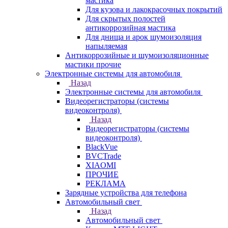
мастика
Для кузова и лакокрасочных покрытий
Для скрытых полостей
антикоррозийная мастика
Для днища и арок шумоизоляция
напыляемая
Антикоррозийные и шумоизоляционные
мастики прочие
Электронные системы для автомобиля
Назад
Электронные системы для автомобиля
Видеорегистраторы (системы
видеоконтроля)
Назад
Видеорегистраторы (системы
видеоконтроля)
BlackVue
BVCTrade
XIAOMI
ПРОЧИЕ
РЕКЛАМА
Зарядные устройства для телефона
Автомобильный свет
Назад
Автомобильный свет