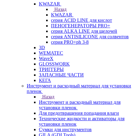
KWAZAR
Назад
KWAZAR
серия ACID LINE для кислот
ПЕНОГЕНЕРАТОРЫ PRO+
серия ALKA LINE для щелочей
серия ANTISILICONE для солвентов
серия PRO+ph 3-8
3D
WEMATEC
WaveX
GLOSSWORK
ТРИГГЕРЫ
ЗАПАСНЫЕ ЧАСТИ
КЕГА
Инструмент и расходный материал для установки
пленок
Назад
Инструмент и расходный материал для
установки пленок
Для предотвращения попадания влаги
Технические жидкости и активаторы для
установки пленок
Сумки для инструментов
GILA (GDI Tools)