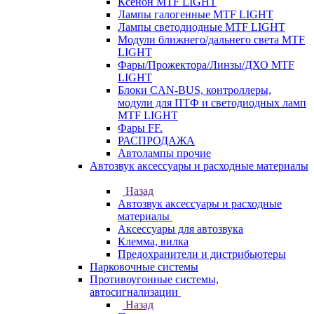
Ксенон MTF LIGHT
Лампы галогенные MTF LIGHT
Лампы светодиодные MTF LIGHT
Модули ближнего/дальнего света MTF
LIGHT
Фары/Прожектора/Линзы/ДХО MTF
LIGHT
Блоки CAN-BUS, контроллеры,
модули для ПТФ и светодиодных ламп
MTF LIGHT
Фары FF.
РАСПРОДАЖА
Автолампы прочие
Автозвук аксессуары и расходные материалы
Назад
Автозвук аксессуары и расходные
материалы
Аксессуары для автозвука
Клемма, вилка
Предохранители и дистрибьютеры
Парковочные системы
Противоугонные системы,
автосигнализации
Назад