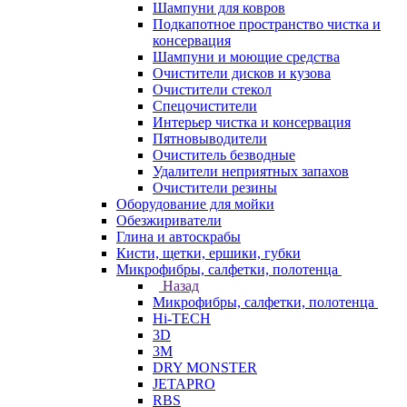
Шампуни для ковров
Подкапотное пространство чистка и
консервация
Шампуни и моющие средства
Очистители дисков и кузова
Очистители стекол
Спецочистители
Интерьер чистка и консервация
Пятновыводители
Очиститель безводные
Удалители неприятных запахов
Очистители резины
Оборудование для мойки
Обезжириватели
Глина и автоскрабы
Кисти, щетки, ершики, губки
Микрофибры, салфетки, полотенца
Назад
Микрофибры, салфетки, полотенца
Hi-TECH
3D
3М
DRY MONSTER
JETAPRO
RBS