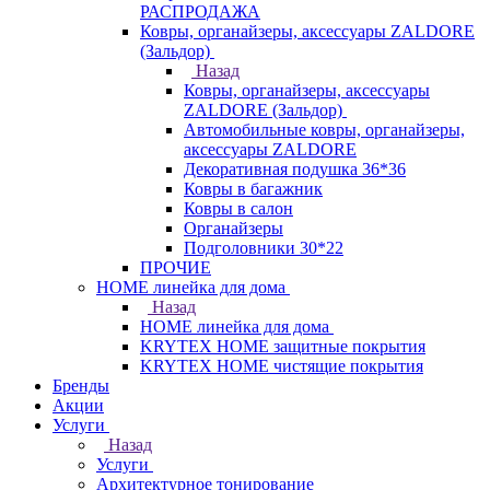
РАСПРОДАЖА
Ковры, органайзеры, аксессуары ZALDORE
(Зальдор)
Назад
Ковры, органайзеры, аксессуары
ZALDORE (Зальдор)
Автомобильные ковры, органайзеры,
аксессуары ZALDORE
Декоративная подушка 36*36
Ковры в багажник
Ковры в салон
Органайзеры
Подголовники 30*22
ПРОЧИЕ
HOME линейка для дома
Назад
HOME линейка для дома
KRYTEX HOME защитные покрытия
KRYTEX HOME чистящие покрытия
Бренды
Акции
Услуги
Назад
Услуги
Архитектурное тонирование