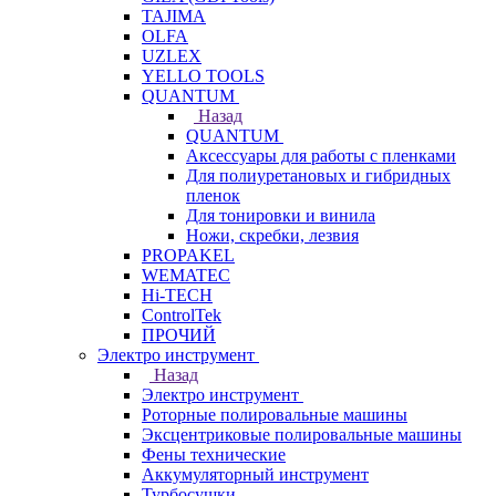
TAJIMA
OLFA
UZLEX
YELLO TOOLS
QUANTUM
Назад
QUANTUM
Аксессуары для работы с пленками
Для полиуретановых и гибридных
пленок
Для тонировки и винила
Ножи, скребки, лезвия
PROPAKEL
WEMATEC
Hi-TECH
ControlTek
ПРОЧИЙ
Электро инструмент
Назад
Электро инструмент
Роторные полировальные машины
Эксцентриковые полировальные машины
Фены технические
Аккумуляторный инструмент
Турбосушки