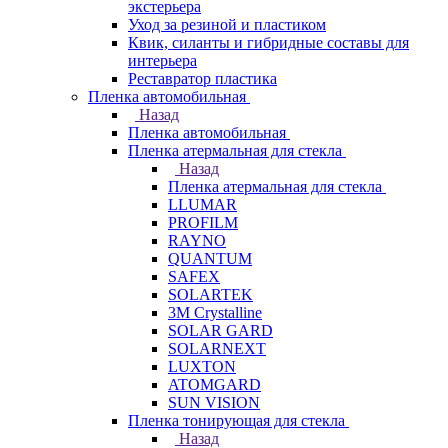
экстерьера
Уход за резиной и пластиком
Квик, силанты и гибридные составы для
интерьера
Реставратор пластика
Пленка автомобильная
Назад
Пленка автомобильная
Пленка атермальная для стекла
Назад
Пленка атермальная для стекла
LLUMAR
PROFILM
RAYNO
QUANTUM
SAFEX
SOLARTEK
3M Crystalline
SOLAR GARD
SOLARNEXT
LUXTON
ATOMGARD
SUN VISION
Пленка тонирующая для стекла
Назад