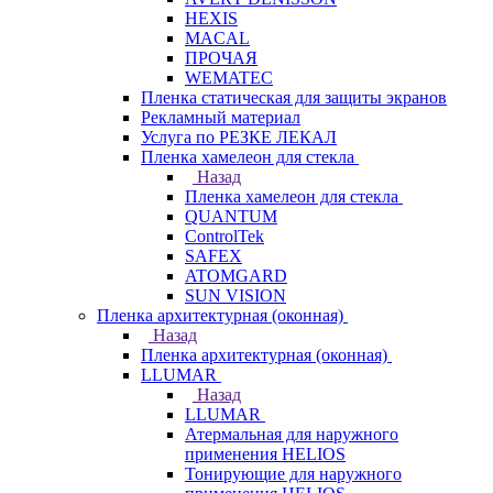
HEXIS
MACAL
ПРОЧАЯ
WEMATEC
Пленка статическая для защиты экранов
Рекламный материал
Услуга по РЕЗКЕ ЛЕКАЛ
Пленка хамелеон для стекла
Назад
Пленка хамелеон для стекла
QUANTUM
ControlTek
SAFEX
ATOMGARD
SUN VISION
Пленка архитектурная (оконная)
Назад
Пленка архитектурная (оконная)
LLUMAR
Назад
LLUMAR
Атермальная для наружного
применения HELIOS
Тонирующие для наружного