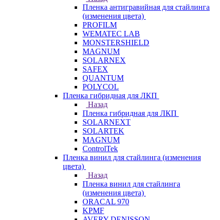
Пленка антигравийная для стайлинга
(изменения цвета)
PROFILM
WEMATEC LAB
MONSTERSHIELD
MAGNUM
SOLARNEX
SAFEX
QUANTUM
POLYCOL
Пленка гибридная для ЛКП
Назад
Пленка гибридная для ЛКП
SOLARNEXT
SOLARTEK
MAGNUM
ControlTek
Пленка винил для стайлинга (изменения
цвета)
Назад
Пленка винил для стайлинга
(изменения цвета)
ORACAL 970
KPMF
AVERY DENISSON