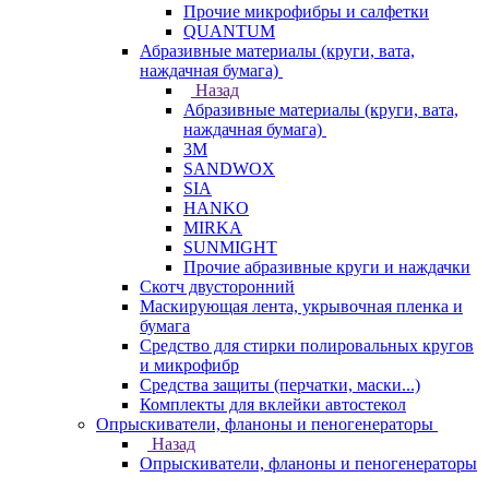
Прочие микрофибры и салфетки
QUANTUM
Абразивные материалы (круги, вата,
наждачная бумага)
Назад
Абразивные материалы (круги, вата,
наждачная бумага)
3М
SANDWOX
SIA
HANKO
MIRKA
SUNMIGHT
Прочие абразивные круги и наждачки
Скотч двусторонний
Маскирующая лента, укрывочная пленка и
бумага
Средство для стирки полировальных кругов
и микрофибр
Средства защиты (перчатки, маски...)
Комплекты для вклейки автостекол
Опрыскиватели, фланоны и пеногенераторы
Назад
Опрыскиватели, фланоны и пеногенераторы