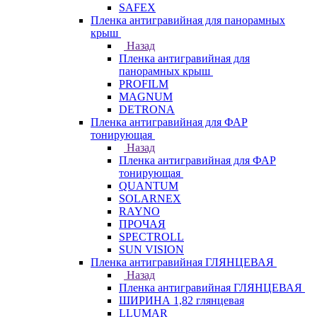
SAFEX
Пленка антигравийная для панорамных
крыш
Назад
Пленка антигравийная для
панорамных крыш
PROFILM
MAGNUM
DETRONA
Пленка антигравийная для ФАР
тонирующая
Назад
Пленка антигравийная для ФАР
тонирующая
QUANTUM
SOLARNEX
RAYNO
ПРОЧАЯ
SPECTROLL
SUN VISION
Пленка антигравийная ГЛЯНЦЕВАЯ
Назад
Пленка антигравийная ГЛЯНЦЕВАЯ
ШИРИНА 1,82 глянцевая
LLUMAR