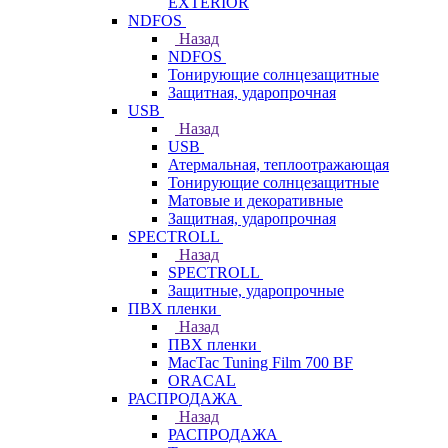
EXTERIOR
NDFOS
Назад
NDFOS
Тонирующие солнцезащитные
Защитная, ударопрочная
USB
Назад
USB
Атермальная, теплоотражающая
Тонирующие солнцезащитные
Матовые и декоративные
Защитная, ударопрочная
SPECTROLL
Назад
SPECTROLL
Защитные, ударопрочные
ПВХ пленки
Назад
ПВХ пленки
MacTac Tuning Film 700 BF
ORACAL
РАСПРОДАЖА
Назад
РАСПРОДАЖА