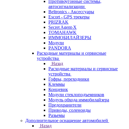
Противоугонные системы,
автосигнализации
Beltronics - Аксессуары
Escort - GPS трекеры
PRIZRAK
Secret Agent-X
TOMAHAWK
ИММОБИЛАЙЗЕРЫ
Модули
PANDORA
Расходные материалы и сервисные
устройства
Назад
Расходные материалы и сервисные
устройства
Гофры, переходники
Клеммы
Концевик
Модули стеклоподъемников
Модуль обхода иммобилайзера
Предохранители
Приводы, соленоиды
Разьемы
Дополнительное оснащение автомобилей
Назад