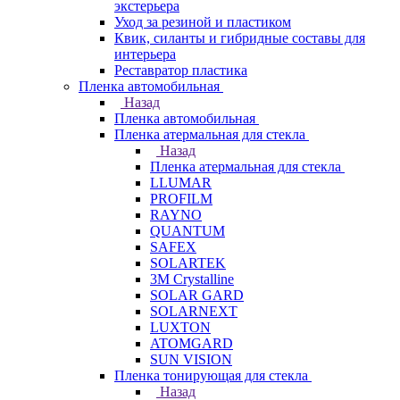
экстерьера
Уход за резиной и пластиком
Квик, силанты и гибридные составы для
интерьера
Реставратор пластика
Пленка автомобильная
Назад
Пленка автомобильная
Пленка атермальная для стекла
Назад
Пленка атермальная для стекла
LLUMAR
PROFILM
RAYNO
QUANTUM
SAFEX
SOLARTEK
3M Crystalline
SOLAR GARD
SOLARNEXT
LUXTON
ATOMGARD
SUN VISION
Пленка тонирующая для стекла
Назад