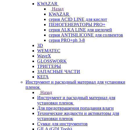
KWAZAR
Назад
KWAZAR
серия ACID LINE для кислот
ПЕНОГЕНЕРАТОРЫ PRO+
серия ALKA LINE для щелочей
серия ANTISILICONE для солвентов
серия PRO+ph 3-8
3D
WEMATEC
WaveX
GLOSSWORK
ТРИГГЕРЫ
ЗАПАСНЫЕ ЧАСТИ
КЕГА
Инструмент и расходный материал для установки
пленок
Назад
Инструмент и расходный материал для
установки пленок
Для предотвращения попадания влаги
Технические жидкости и активаторы для
установки пленок
Сумки для инструментов
GILA (GDI Tools)