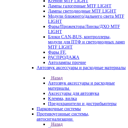
Ксенон MTF LIGHT
Лампы галогенные MTF LIGHT
Лампы светодиодные MTF LIGHT
Модули ближнего/дальнего света MTF
LIGHT
Фары/Прожектора/Линзы/ДХО MTF
LIGHT
Блоки CAN-BUS, контроллеры,
модули для ПТФ и светодиодных ламп
MTF LIGHT
Фары FF.
РАСПРОДАЖА
Автолампы прочие
Автозвук аксессуары и расходные материалы
Назад
Автозвук аксессуары и расходные
материалы
Аксессуары для автозвука
Клемма, вилка
Предохранители и дистрибьютеры
Парковочные системы
Противоугонные системы,
автосигнализации
Назад