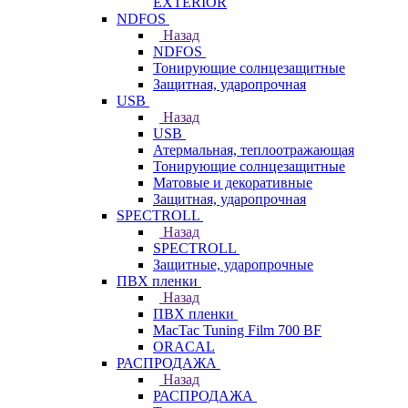
EXTERIOR
NDFOS
Назад
NDFOS
Тонирующие солнцезащитные
Защитная, ударопрочная
USB
Назад
USB
Атермальная, теплоотражающая
Тонирующие солнцезащитные
Матовые и декоративные
Защитная, ударопрочная
SPECTROLL
Назад
SPECTROLL
Защитные, ударопрочные
ПВХ пленки
Назад
ПВХ пленки
MacTac Tuning Film 700 BF
ORACAL
РАСПРОДАЖА
Назад
РАСПРОДАЖА