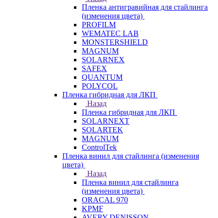
Пленка антигравийная для стайлинга
(изменения цвета)
PROFILM
WEMATEC LAB
MONSTERSHIELD
MAGNUM
SOLARNEX
SAFEX
QUANTUM
POLYCOL
Пленка гибридная для ЛКП
Назад
Пленка гибридная для ЛКП
SOLARNEXT
SOLARTEK
MAGNUM
ControlTek
Пленка винил для стайлинга (изменения
цвета)
Назад
Пленка винил для стайлинга
(изменения цвета)
ORACAL 970
KPMF
AVERY DENISSON