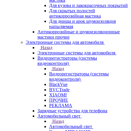
мастика
Для кузова и лакокрасочных покрытий
Для скрытых полостей
антикоррозийная мастика
Для днища и арок шумоизоляция
напыляемая
Антикоррозийные и шумоизоляционные
мастики прочие
Электронные системы для автомобиля
Назад
Электронные системы для автомобиля
Видеорегистраторы (системы
видеоконтроля)
Назад
Видеорегистраторы (системы
видеоконтроля)
BlackVue
BVCTrade
XIAOMI
ПРОЧИЕ
РЕКЛАМА
Зарядные устройства для телефона
Автомобильный свет
Назад
Автомобильный свет