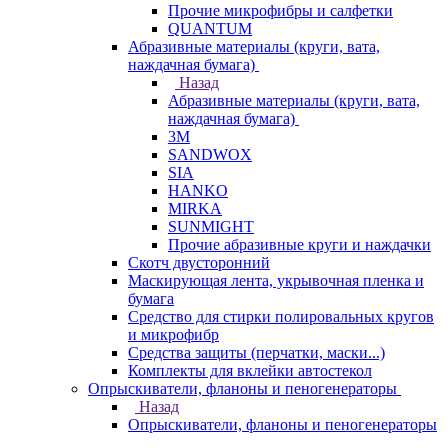
Прочие микрофибры и салфетки
QUANTUM
Абразивные материалы (круги, вата,
наждачная бумага)
Назад
Абразивные материалы (круги, вата,
наждачная бумага)
3М
SANDWOX
SIA
HANKO
MIRKA
SUNMIGHT
Прочие абразивные круги и наждачки
Скотч двусторонний
Маскирующая лента, укрывочная пленка и
бумага
Средство для стирки полировальных кругов
и микрофибр
Средства защиты (перчатки, маски...)
Комплекты для вклейки автостекол
Опрыскиватели, фланоны и пеногенераторы
Назад
Опрыскиватели, фланоны и пеногенераторы