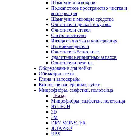
Шампуни для ковров
Подкапотное пространство чистка и
консервация
Шампуни и моющие средства
Очистители дисков и кузова
Очистители стекол
Спецочистители
Интерьер чистка и консервация
Пятновыводители
Очиститель безводные
Удалители неприятных запахов
Очистители резины
Оборудование для мойки
Обезжириватели
Глина и автоскрабы
Кисти, щетки, ершики, губки
Микрофибры, салфетки, полотенца
Назад
Микрофибры, салфетки, полотенца
Hi-TECH
3D
3М
DRY MONSTER
JETAPRO
RBS