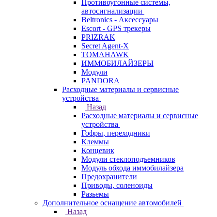
Противоугонные системы,
автосигнализации
Beltronics - Аксессуары
Escort - GPS трекеры
PRIZRAK
Secret Agent-X
TOMAHAWK
ИММОБИЛАЙЗЕРЫ
Модули
PANDORA
Расходные материалы и сервисные
устройства
Назад
Расходные материалы и сервисные
устройства
Гофры, переходники
Клеммы
Концевик
Модули стеклоподъемников
Модуль обхода иммобилайзера
Предохранители
Приводы, соленоиды
Разьемы
Дополнительное оснащение автомобилей
Назад