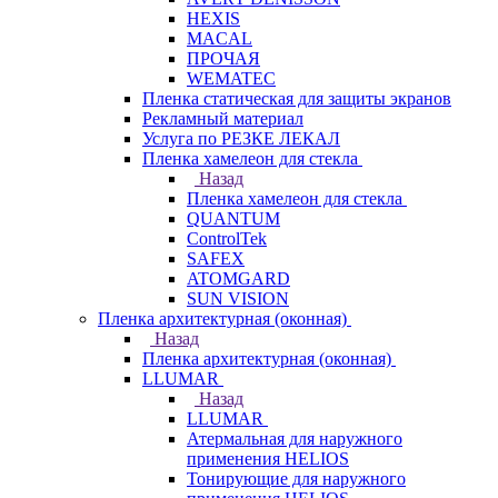
HEXIS
MACAL
ПРОЧАЯ
WEMATEC
Пленка статическая для защиты экранов
Рекламный материал
Услуга по РЕЗКЕ ЛЕКАЛ
Пленка хамелеон для стекла
Назад
Пленка хамелеон для стекла
QUANTUM
ControlTek
SAFEX
ATOMGARD
SUN VISION
Пленка архитектурная (оконная)
Назад
Пленка архитектурная (оконная)
LLUMAR
Назад
LLUMAR
Атермальная для наружного
применения HELIOS
Тонирующие для наружного