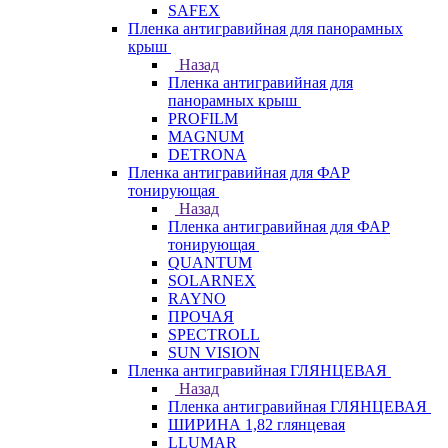
SAFEX
Пленка антигравийная для панорамных
крыш
Назад
Пленка антигравийная для
панорамных крыш
PROFILM
MAGNUM
DETRONA
Пленка антигравийная для ФАР
тонирующая
Назад
Пленка антигравийная для ФАР
тонирующая
QUANTUM
SOLARNEX
RAYNO
ПРОЧАЯ
SPECTROLL
SUN VISION
Пленка антигравийная ГЛЯНЦЕВАЯ
Назад
Пленка антигравийная ГЛЯНЦЕВАЯ
ШИРИНА 1,82 глянцевая
LLUMAR