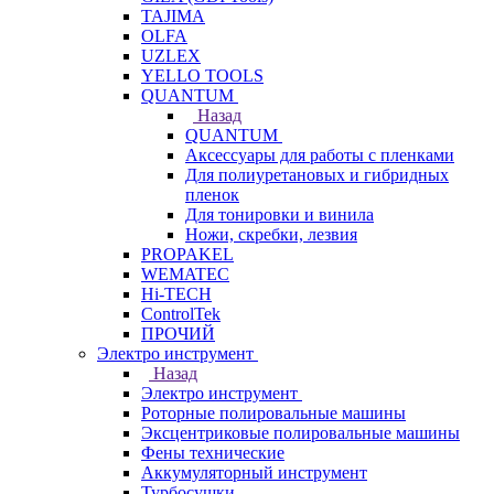
TAJIMA
OLFA
UZLEX
YELLO TOOLS
QUANTUM
Назад
QUANTUM
Аксессуары для работы с пленками
Для полиуретановых и гибридных
пленок
Для тонировки и винила
Ножи, скребки, лезвия
PROPAKEL
WEMATEC
Hi-TECH
ControlTek
ПРОЧИЙ
Электро инструмент
Назад
Электро инструмент
Роторные полировальные машины
Эксцентриковые полировальные машины
Фены технические
Аккумуляторный инструмент
Турбосушки