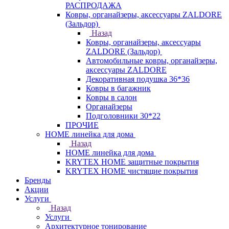
РАСПРОДАЖА
Ковры, органайзеры, аксессуары ZALDORE
(Зальдор)
Назад
Ковры, органайзеры, аксессуары
ZALDORE (Зальдор)
Автомобильные ковры, органайзеры,
аксессуары ZALDORE
Декоративная подушка 36*36
Ковры в багажник
Ковры в салон
Органайзеры
Подголовники 30*22
ПРОЧИЕ
HOME линейка для дома
Назад
HOME линейка для дома
KRYTEX HOME защитные покрытия
KRYTEX HOME чистящие покрытия
Бренды
Акции
Услуги
Назад
Услуги
Архитектурное тонирование