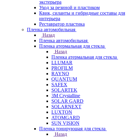
экстерьера
Уход за резиной и пластиком
Квик, силанты и гибридные составы для
интерьера
Реставратор пластика
Пленка автомобильная
Назад
Пленка автомобильная
Пленка атермальная для стекла
Назад
Пленка атермальная для стекла
LLUMAR
PROFILM
RAYNO
QUANTUM
SAFEX
SOLARTEK
3M Crystalline
SOLAR GARD
SOLARNEXT
LUXTON
ATOMGARD
SUN VISION
Пленка тонирующая для стекла
Назад