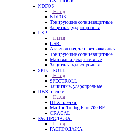
EXTERIOR
NDFOS
Назад
NDFOS
Тонирующие солнцезащитные
Защитная, ударопрочная
USB
Назад
USB
Атермальная, теплоотражающая
Тонирующие солнцезащитные
Матовые и декоративные
Защитная, ударопрочная
SPECTROLL
Назад
SPECTROLL
Защитные, ударопрочные
ПВХ пленки
Назад
ПВХ пленки
MacTac Tuning Film 700 BF
ORACAL
РАСПРОДАЖА
Назад
РАСПРОДАЖА