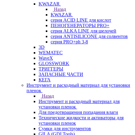
KWAZAR
Назад
KWAZAR
серия ACID LINE для кислот
ПЕНОГЕНЕРАТОРЫ PRO+
серия ALKA LINE для щелочей
серия ANTISILICONE для солвентов
серия PRO+ph 3-8
3D
WEMATEC
WaveX
GLOSSWORK
ТРИГГЕРЫ
ЗАПАСНЫЕ ЧАСТИ
КЕГА
Инструмент и расходный материал для установки
пленок
Назад
Инструмент и расходный материал для
установки пленок
Для предотвращения попадания влаги
Технические жидкости и активаторы для
установки пленок
Сумки для инструментов
GILA (GDI Tools)