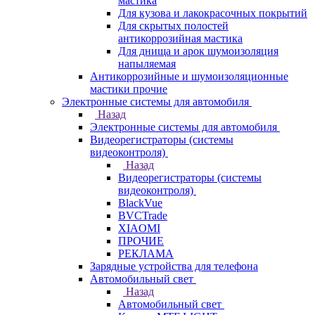
мастика
Для кузова и лакокрасочных покрытий
Для скрытых полостей
антикоррозийная мастика
Для днища и арок шумоизоляция
напыляемая
Антикоррозийные и шумоизоляционные
мастики прочие
Электронные системы для автомобиля
Назад
Электронные системы для автомобиля
Видеорегистраторы (системы
видеоконтроля)
Назад
Видеорегистраторы (системы
видеоконтроля)
BlackVue
BVCTrade
XIAOMI
ПРОЧИЕ
РЕКЛАМА
Зарядные устройства для телефона
Автомобильный свет
Назад
Автомобильный свет