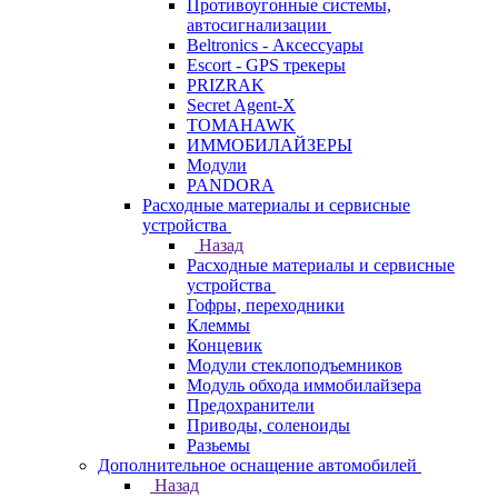
Противоугонные системы,
автосигнализации
Beltronics - Аксессуары
Escort - GPS трекеры
PRIZRAK
Secret Agent-X
TOMAHAWK
ИММОБИЛАЙЗЕРЫ
Модули
PANDORA
Расходные материалы и сервисные
устройства
Назад
Расходные материалы и сервисные
устройства
Гофры, переходники
Клеммы
Концевик
Модули стеклоподъемников
Модуль обхода иммобилайзера
Предохранители
Приводы, соленоиды
Разьемы
Дополнительное оснащение автомобилей
Назад