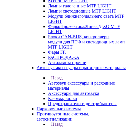
Ксенон MTF LIGHT
Лампы галогенные MTF LIGHT
Лампы светодиодные MTF LIGHT
Модули ближнего/дальнего света MTF
LIGHT
Фары/Прожектора/Линзы/ДХО MTF
LIGHT
Блоки CAN-BUS, контроллеры,
модули для ПТФ и светодиодных ламп
MTF LIGHT
Фары FF.
РАСПРОДАЖА
Автолампы прочие
Автозвук аксессуары и расходные материалы
Назад
Автозвук аксессуары и расходные
материалы
Аксессуары для автозвука
Клемма, вилка
Предохранители и дистрибьютеры
Парковочные системы
Противоугонные системы,
автосигнализации
Назад