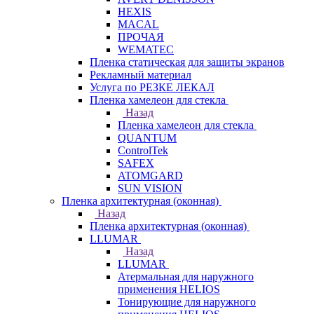
HEXIS
MACAL
ПРОЧАЯ
WEMATEC
Пленка статическая для защиты экранов
Рекламный материал
Услуга по РЕЗКЕ ЛЕКАЛ
Пленка хамелеон для стекла
Назад
Пленка хамелеон для стекла
QUANTUM
ControlTek
SAFEX
ATOMGARD
SUN VISION
Пленка архитектурная (оконная)
Назад
Пленка архитектурная (оконная)
LLUMAR
Назад
LLUMAR
Атермальная для наружного
применения HELIOS
Тонирующие для наружного