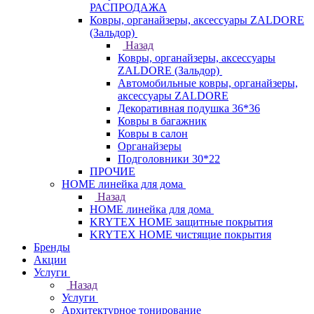
РАСПРОДАЖА
Ковры, органайзеры, аксессуары ZALDORE
(Зальдор)
Назад
Ковры, органайзеры, аксессуары
ZALDORE (Зальдор)
Автомобильные ковры, органайзеры,
аксессуары ZALDORE
Декоративная подушка 36*36
Ковры в багажник
Ковры в салон
Органайзеры
Подголовники 30*22
ПРОЧИЕ
HOME линейка для дома
Назад
HOME линейка для дома
KRYTEX HOME защитные покрытия
KRYTEX HOME чистящие покрытия
Бренды
Акции
Услуги
Назад
Услуги
Архитектурное тонирование