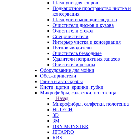
Шампуни для ковров
Подкапотное пространство чистка и
консервация
Шампуни и моющие средства
Очистители дисков и кузова
Очистители стекол
Спецочистители
Интерьер чистка и консервация
Пятновыводители
Очиститель безводные
Удалители неприятных запахов
Очистители резины
Оборудование для мойки
Обезжириватели
Глина и автоскрабы
Кисти, щетки, ершики, губки
Микрофибры, салфетки, полотенца
Назад
Микрофибры, салфетки, полотенца
Hi-TECH
3D
3М
DRY MONSTER
JETAPRO
RBS