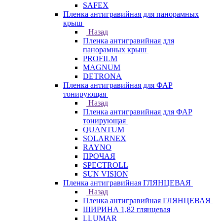
SAFEX
Пленка антигравийная для панорамных
крыш
Назад
Пленка антигравийная для
панорамных крыш
PROFILM
MAGNUM
DETRONA
Пленка антигравийная для ФАР
тонирующая
Назад
Пленка антигравийная для ФАР
тонирующая
QUANTUM
SOLARNEX
RAYNO
ПРОЧАЯ
SPECTROLL
SUN VISION
Пленка антигравийная ГЛЯНЦЕВАЯ
Назад
Пленка антигравийная ГЛЯНЦЕВАЯ
ШИРИНА 1,82 глянцевая
LLUMAR