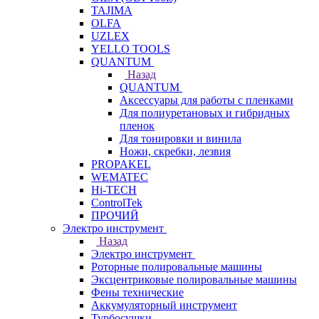
TAJIMA
OLFA
UZLEX
YELLO TOOLS
QUANTUM
Назад
QUANTUM
Аксессуары для работы с пленками
Для полиуретановых и гибридных
пленок
Для тонировки и винила
Ножи, скребки, лезвия
PROPAKEL
WEMATEC
Hi-TECH
ControlTek
ПРОЧИЙ
Электро инструмент
Назад
Электро инструмент
Роторные полировальные машины
Эксцентриковые полировальные машины
Фены технические
Аккумуляторный инструмент
Турбосушки