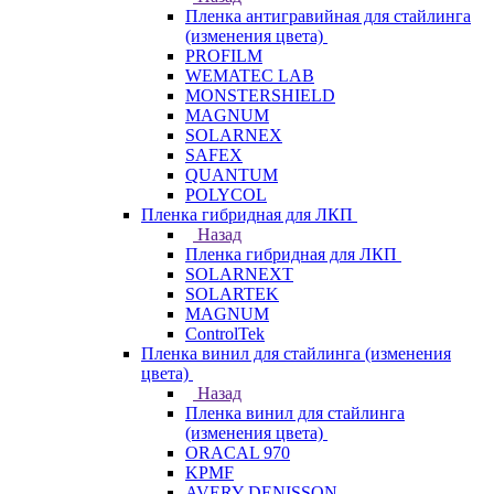
Пленка антигравийная для стайлинга
(изменения цвета)
PROFILM
WEMATEC LAB
MONSTERSHIELD
MAGNUM
SOLARNEX
SAFEX
QUANTUM
POLYCOL
Пленка гибридная для ЛКП
Назад
Пленка гибридная для ЛКП
SOLARNEXT
SOLARTEK
MAGNUM
ControlTek
Пленка винил для стайлинга (изменения
цвета)
Назад
Пленка винил для стайлинга
(изменения цвета)
ORACAL 970
KPMF
AVERY DENISSON