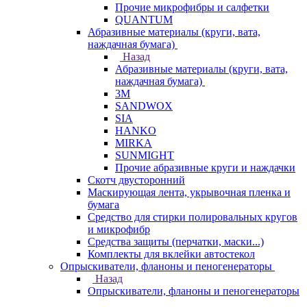
Прочие микрофибры и салфетки
QUANTUM
Абразивные материалы (круги, вата,
наждачная бумага)
Назад
Абразивные материалы (круги, вата,
наждачная бумага)
3М
SANDWOX
SIA
HANKO
MIRKA
SUNMIGHT
Прочие абразивные круги и наждачки
Скотч двусторонний
Маскирующая лента, укрывочная пленка и
бумага
Средство для стирки полировальных кругов
и микрофибр
Средства защиты (перчатки, маски...)
Комплекты для вклейки автостекол
Опрыскиватели, фланоны и пеногенераторы
Назад
Опрыскиватели, фланоны и пеногенераторы