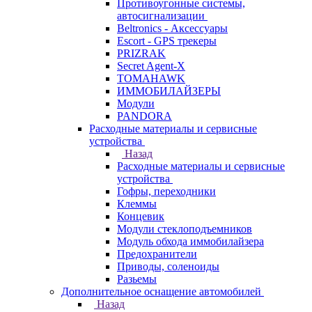
Противоугонные системы,
автосигнализации
Beltronics - Аксессуары
Escort - GPS трекеры
PRIZRAK
Secret Agent-X
TOMAHAWK
ИММОБИЛАЙЗЕРЫ
Модули
PANDORA
Расходные материалы и сервисные
устройства
Назад
Расходные материалы и сервисные
устройства
Гофры, переходники
Клеммы
Концевик
Модули стеклоподъемников
Модуль обхода иммобилайзера
Предохранители
Приводы, соленоиды
Разьемы
Дополнительное оснащение автомобилей
Назад