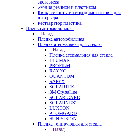
экстерьера
Уход за резиной и пластиком
Квик, силанты и гибридные составы для
интерьера
Реставратор пластика
Пленка автомобильная
Назад
Пленка автомобильная
Пленка атермальная для стекла
Назад
Пленка атермальная для стекла
LLUMAR
PROFILM
RAYNO
QUANTUM
SAFEX
SOLARTEK
3M Crystalline
SOLAR GARD
SOLARNEXT
LUXTON
ATOMGARD
SUN VISION
Пленка тонирующая для стекла
Назад