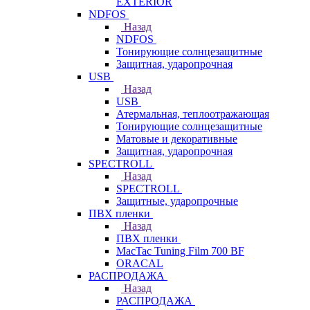
EXTERIOR
NDFOS
Назад
NDFOS
Тонирующие солнцезащитные
Защитная, ударопрочная
USB
Назад
USB
Атермальная, теплоотражающая
Тонирующие солнцезащитные
Матовые и декоративные
Защитная, ударопрочная
SPECTROLL
Назад
SPECTROLL
Защитные, ударопрочные
ПВХ пленки
Назад
ПВХ пленки
MacTac Tuning Film 700 BF
ORACAL
РАСПРОДАЖА
Назад
РАСПРОДАЖА