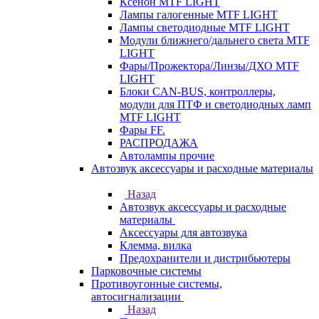
Ксенон MTF LIGHT
Лампы галогенные MTF LIGHT
Лампы светодиодные MTF LIGHT
Модули ближнего/дальнего света MTF
LIGHT
Фары/Прожектора/Линзы/ДХО MTF
LIGHT
Блоки CAN-BUS, контроллеры,
модули для ПТФ и светодиодных ламп
MTF LIGHT
Фары FF.
РАСПРОДАЖА
Автолампы прочие
Автозвук аксессуары и расходные материалы
Назад
Автозвук аксессуары и расходные
материалы
Аксессуары для автозвука
Клемма, вилка
Предохранители и дистрибьютеры
Парковочные системы
Противоугонные системы,
автосигнализации
Назад