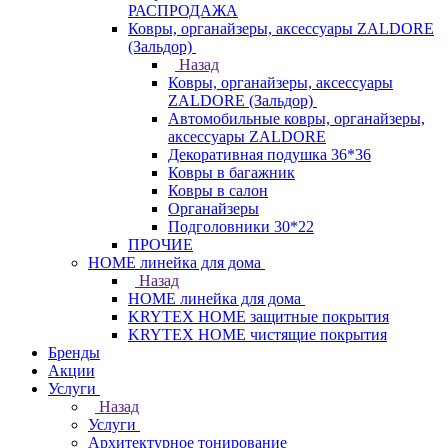
РАСПРОДАЖА
Ковры, органайзеры, аксессуары ZALDORE
(Зальдор)
Назад
Ковры, органайзеры, аксессуары
ZALDORE (Зальдор)
Автомобильные ковры, органайзеры,
аксессуары ZALDORE
Декоративная подушка 36*36
Ковры в багажник
Ковры в салон
Органайзеры
Подголовники 30*22
ПРОЧИЕ
HOME линейка для дома
Назад
HOME линейка для дома
KRYTEX HOME защитные покрытия
KRYTEX HOME чистящие покрытия
Бренды
Акции
Услуги
Назад
Услуги
Архитектурное тонирование