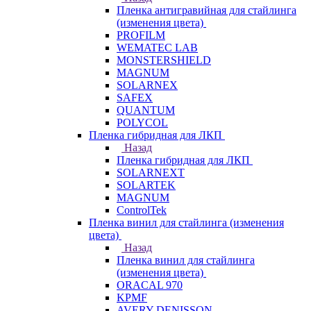
Пленка антигравийная для стайлинга
(изменения цвета)
PROFILM
WEMATEC LAB
MONSTERSHIELD
MAGNUM
SOLARNEX
SAFEX
QUANTUM
POLYCOL
Пленка гибридная для ЛКП
Назад
Пленка гибридная для ЛКП
SOLARNEXT
SOLARTEK
MAGNUM
ControlTek
Пленка винил для стайлинга (изменения
цвета)
Назад
Пленка винил для стайлинга
(изменения цвета)
ORACAL 970
KPMF
AVERY DENISSON