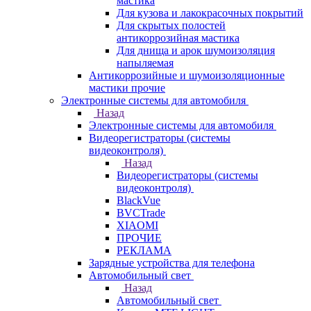
мастика
Для кузова и лакокрасочных покрытий
Для скрытых полостей
антикоррозийная мастика
Для днища и арок шумоизоляция
напыляемая
Антикоррозийные и шумоизоляционные
мастики прочие
Электронные системы для автомобиля
Назад
Электронные системы для автомобиля
Видеорегистраторы (системы
видеоконтроля)
Назад
Видеорегистраторы (системы
видеоконтроля)
BlackVue
BVCTrade
XIAOMI
ПРОЧИЕ
РЕКЛАМА
Зарядные устройства для телефона
Автомобильный свет
Назад
Автомобильный свет