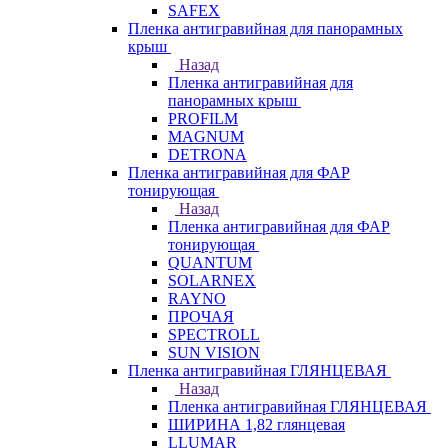
SAFEX
Пленка антигравийная для панорамных
крыш
Назад
Пленка антигравийная для
панорамных крыш
PROFILM
MAGNUM
DETRONA
Пленка антигравийная для ФАР
тонирующая
Назад
Пленка антигравийная для ФАР
тонирующая
QUANTUM
SOLARNEX
RAYNO
ПРОЧАЯ
SPECTROLL
SUN VISION
Пленка антигравийная ГЛЯНЦЕВАЯ
Назад
Пленка антигравийная ГЛЯНЦЕВАЯ
ШИРИНА 1,82 глянцевая
LLUMAR