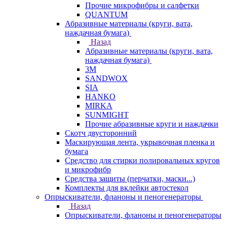
Прочие микрофибры и салфетки
QUANTUM
Абразивные материалы (круги, вата,
наждачная бумага)
Назад
Абразивные материалы (круги, вата,
наждачная бумага)
3М
SANDWOX
SIA
HANKO
MIRKA
SUNMIGHT
Прочие абразивные круги и наждачки
Скотч двусторонний
Маскирующая лента, укрывочная пленка и
бумага
Средство для стирки полировальных кругов
и микрофибр
Средства защиты (перчатки, маски...)
Комплекты для вклейки автостекол
Опрыскиватели, фланоны и пеногенераторы
Назад
Опрыскиватели, фланоны и пеногенераторы