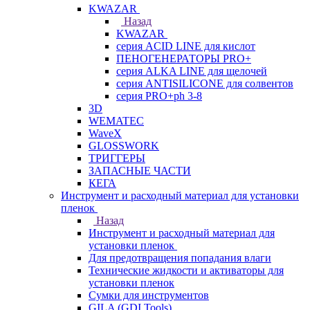
KWAZAR
Назад
KWAZAR
серия ACID LINE для кислот
ПЕНОГЕНЕРАТОРЫ PRO+
серия ALKA LINE для щелочей
серия ANTISILICONE для солвентов
серия PRO+ph 3-8
3D
WEMATEC
WaveX
GLOSSWORK
ТРИГГЕРЫ
ЗАПАСНЫЕ ЧАСТИ
КЕГА
Инструмент и расходный материал для установки
пленок
Назад
Инструмент и расходный материал для
установки пленок
Для предотвращения попадания влаги
Технические жидкости и активаторы для
установки пленок
Сумки для инструментов
GILA (GDI Tools)