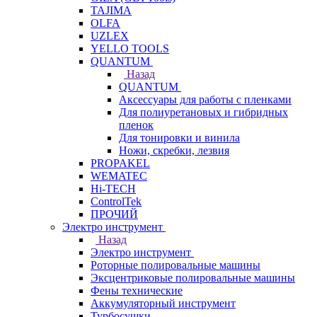
TAJIMA
OLFA
UZLEX
YELLO TOOLS
QUANTUM
Назад
QUANTUM
Аксессуары для работы с пленками
Для полиуретановых и гибридных
пленок
Для тонировки и винила
Ножи, скребки, лезвия
PROPAKEL
WEMATEC
Hi-TECH
ControlTek
ПРОЧИЙ
Электро инструмент
Назад
Электро инструмент
Роторные полировальные машины
Эксцентриковые полировальные машины
Фены технические
Аккумуляторный инструмент
Турбосушки