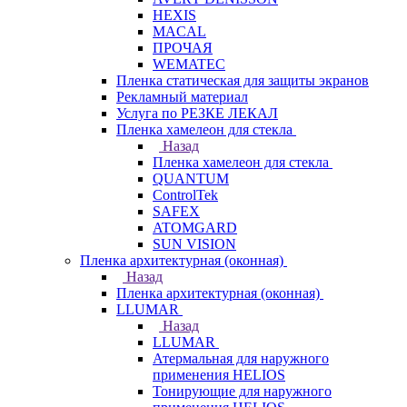
HEXIS
MACAL
ПРОЧАЯ
WEMATEC
Пленка статическая для защиты экранов
Рекламный материал
Услуга по РЕЗКЕ ЛЕКАЛ
Пленка хамелеон для стекла
Назад
Пленка хамелеон для стекла
QUANTUM
ControlTek
SAFEX
ATOMGARD
SUN VISION
Пленка архитектурная (оконная)
Назад
Пленка архитектурная (оконная)
LLUMAR
Назад
LLUMAR
Атермальная для наружного
применения HELIOS
Тонирующие для наружного