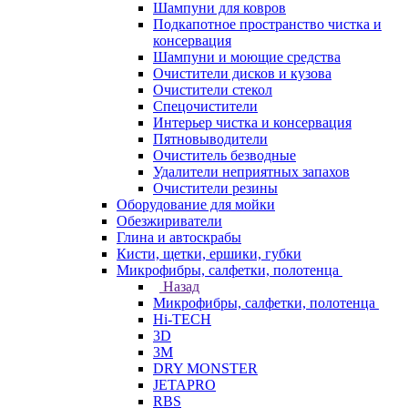
Шампуни для ковров
Подкапотное пространство чистка и
консервация
Шампуни и моющие средства
Очистители дисков и кузова
Очистители стекол
Спецочистители
Интерьер чистка и консервация
Пятновыводители
Очиститель безводные
Удалители неприятных запахов
Очистители резины
Оборудование для мойки
Обезжириватели
Глина и автоскрабы
Кисти, щетки, ершики, губки
Микрофибры, салфетки, полотенца
Назад
Микрофибры, салфетки, полотенца
Hi-TECH
3D
3М
DRY MONSTER
JETAPRO
RBS