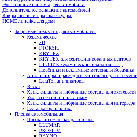
Электронные системы для автомобиля
Дополнительное оснащение автомобилей
Ковры, органайзеры, аксессуары
HOME линейка для дома
Защитные покрытия для автомобилей
Керамические
3D
FTORSIC
KRYTEX
KRYTEX для сертифицированных центров
ПРОЧИЕ керамические покрытия
Пробники и рекламные материалы Керамика
Аппликаторы и расходные материалы для нанесени
LeraTon аппликаторы
Воски
Квик, силанты и гибридные составы для экстерьера
Уход за резиной и пластиком
Квик, силанты и гибридные составы для интерьера
Реставратор пластика
Пленка автомобильная
Пленка атермальная для стекла
LLUMAR
PROFILM
RAYNO