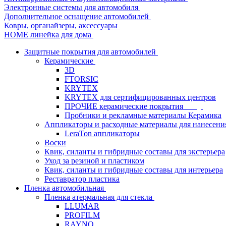
Электронные системы для автомобиля
Дополнительное оснащение автомобилей
Ковры, органайзеры, аксессуары
HOME линейка для дома
Защитные покрытия для автомобилей
Керамические
3D
FTORSIC
KRYTEX
KRYTEX для сертифицированных центров
ПРОЧИЕ керамические покрытия
Пробники и рекламные материалы Керамика
Аппликаторы и расходные материалы для нанесени
LeraTon аппликаторы
Воски
Квик, силанты и гибридные составы для экстерьера
Уход за резиной и пластиком
Квик, силанты и гибридные составы для интерьера
Реставратор пластика
Пленка автомобильная
Пленка атермальная для стекла
LLUMAR
PROFILM
RAYNO