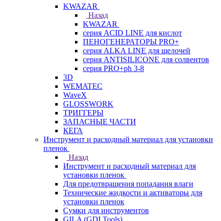
KWAZAR
Назад
KWAZAR
серия ACID LINE для кислот
ПЕНОГЕНЕРАТОРЫ PRO+
серия ALKA LINE для щелочей
серия ANTISILICONE для солвентов
серия PRO+ph 3-8
3D
WEMATEC
WaveX
GLOSSWORK
ТРИГГЕРЫ
ЗАПАСНЫЕ ЧАСТИ
КЕГА
Инструмент и расходный материал для установки
пленок
Назад
Инструмент и расходный материал для
установки пленок
Для предотвращения попадания влаги
Технические жидкости и активаторы для
установки пленок
Сумки для инструментов
GILA (GDI Tools)