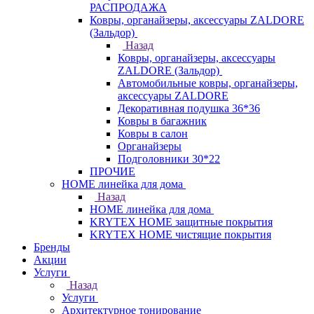
РАСПРОДАЖА
Ковры, органайзеры, аксессуары ZALDORE
(Зальдор)
Назад
Ковры, органайзеры, аксессуары
ZALDORE (Зальдор)
Автомобильные ковры, органайзеры,
аксессуары ZALDORE
Декоративная подушка 36*36
Ковры в багажник
Ковры в салон
Органайзеры
Подголовники 30*22
ПРОЧИЕ
HOME линейка для дома
Назад
HOME линейка для дома
KRYTEX HOME защитные покрытия
KRYTEX HOME чистящие покрытия
Бренды
Акции
Услуги
Назад
Услуги
Архитектурное тонирование