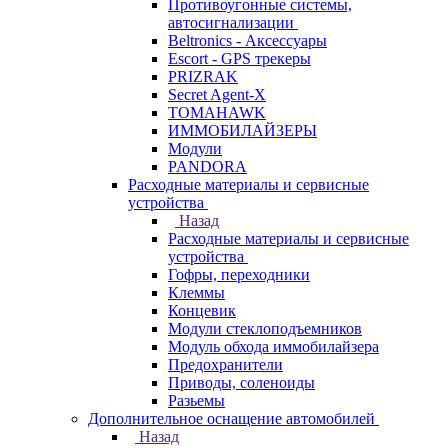
Противоугонные системы,
автосигнализации
Beltronics - Аксессуары
Escort - GPS трекеры
PRIZRAK
Secret Agent-X
TOMAHAWK
ИММОБИЛАЙЗЕРЫ
Модули
PANDORA
Расходные материалы и сервисные
устройства
Назад
Расходные материалы и сервисные
устройства
Гофры, переходники
Клеммы
Концевик
Модули стеклоподъемников
Модуль обхода иммобилайзера
Предохранители
Приводы, соленоиды
Разьемы
Дополнительное оснащение автомобилей
Назад