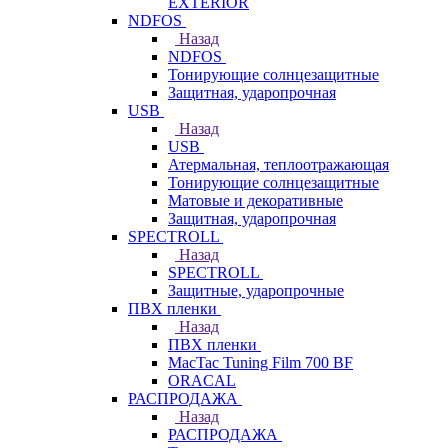
EXTERIOR
NDFOS
Назад
NDFOS
Тонирующие солнцезащитные
Защитная, ударопрочная
USB
Назад
USB
Атермальная, теплоотражающая
Тонирующие солнцезащитные
Матовые и декоративные
Защитная, ударопрочная
SPECTROLL
Назад
SPECTROLL
Защитные, ударопрочные
ПВХ пленки
Назад
ПВХ пленки
MacTac Tuning Film 700 BF
ORACAL
РАСПРОДАЖА
Назад
РАСПРОДАЖА