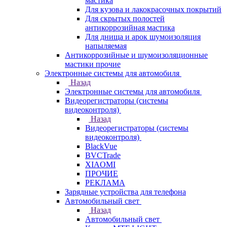
мастика
Для кузова и лакокрасочных покрытий
Для скрытых полостей
антикоррозийная мастика
Для днища и арок шумоизоляция
напыляемая
Антикоррозийные и шумоизоляционные
мастики прочие
Электронные системы для автомобиля
Назад
Электронные системы для автомобиля
Видеорегистраторы (системы
видеоконтроля)
Назад
Видеорегистраторы (системы
видеоконтроля)
BlackVue
BVCTrade
XIAOMI
ПРОЧИЕ
РЕКЛАМА
Зарядные устройства для телефона
Автомобильный свет
Назад
Автомобильный свет