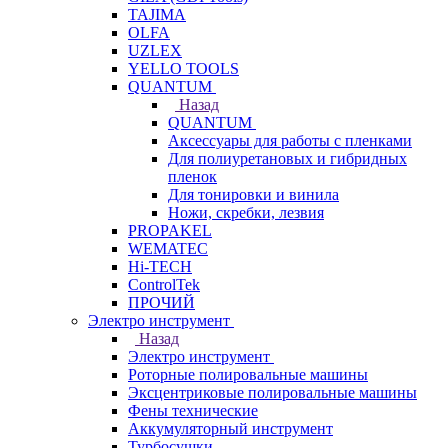
TAJIMA
OLFA
UZLEX
YELLO TOOLS
QUANTUM
Назад
QUANTUM
Аксессуары для работы с пленками
Для полиуретановых и гибридных
пленок
Для тонировки и винила
Ножи, скребки, лезвия
PROPAKEL
WEMATEC
Hi-TECH
ControlTek
ПРОЧИЙ
Электро инструмент
Назад
Электро инструмент
Роторные полировальные машины
Эксцентриковые полировальные машины
Фены технические
Аккумуляторный инструмент
Турбосушки