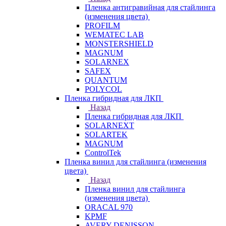
Пленка антигравийная для стайлинга
(изменения цвета)
PROFILM
WEMATEC LAB
MONSTERSHIELD
MAGNUM
SOLARNEX
SAFEX
QUANTUM
POLYCOL
Пленка гибридная для ЛКП
Назад
Пленка гибридная для ЛКП
SOLARNEXT
SOLARTEK
MAGNUM
ControlTek
Пленка винил для стайлинга (изменения
цвета)
Назад
Пленка винил для стайлинга
(изменения цвета)
ORACAL 970
KPMF
AVERY DENISSON