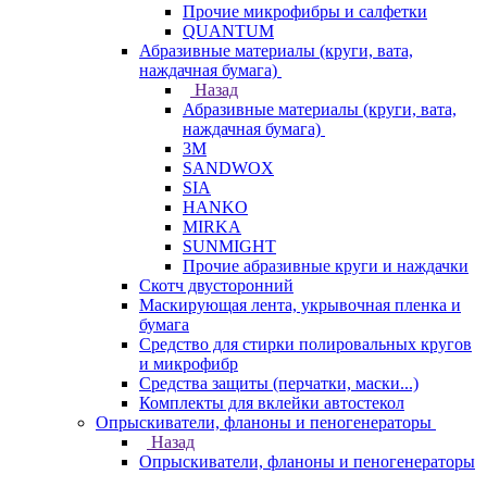
Прочие микрофибры и салфетки
QUANTUM
Абразивные материалы (круги, вата,
наждачная бумага)
Назад
Абразивные материалы (круги, вата,
наждачная бумага)
3М
SANDWOX
SIA
HANKO
MIRKA
SUNMIGHT
Прочие абразивные круги и наждачки
Скотч двусторонний
Маскирующая лента, укрывочная пленка и
бумага
Средство для стирки полировальных кругов
и микрофибр
Средства защиты (перчатки, маски...)
Комплекты для вклейки автостекол
Опрыскиватели, фланоны и пеногенераторы
Назад
Опрыскиватели, фланоны и пеногенераторы