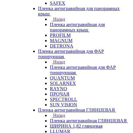
SAFEX
Пленка антигравийная для панорамных
крыш
Назад
Пленка антигравийная для
панорамных крыш
PROFILM
MAGNUM
DETRONA
Пленка антигравийная для ФАР
тонирующая
Назад
Пленка антигравийная для ФАР
тонирующая
QUANTUM
SOLARNEX
RAYNO
ПРОЧАЯ
SPECTROLL
SUN VISION
Пленка антигравийная ГЛЯНЦЕВАЯ
Назад
Пленка антигравийная ГЛЯНЦЕВАЯ
ШИРИНА 1,82 глянцевая
LLUMAR