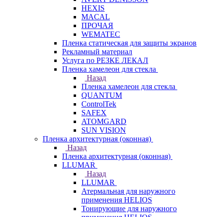
HEXIS
MACAL
ПРОЧАЯ
WEMATEC
Пленка статическая для защиты экранов
Рекламный материал
Услуга по РЕЗКЕ ЛЕКАЛ
Пленка хамелеон для стекла
Назад
Пленка хамелеон для стекла
QUANTUM
ControlTek
SAFEX
ATOMGARD
SUN VISION
Пленка архитектурная (оконная)
Назад
Пленка архитектурная (оконная)
LLUMAR
Назад
LLUMAR
Атермальная для наружного
применения HELIOS
Тонирующие для наружного