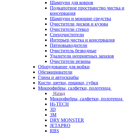
Шампуни для ковров
Подкапотное пространство чистка и
консервация
Шампуни и моющие средства
Очистители дисков и кузова
Очистители стекол
Спецочистители
Интерьер чистка и консервация
Пятновыводители
Очиститель безводные
Удалители неприятных запахов
Очистители резины
Оборудование для мойки
Обезжириватели
Глина и автоскрабы
Кисти, щетки, ершики, губки
Микрофибры, салфетки, полотенца
Назад
Микрофибры, салфетки, полотенца
Hi-TECH
3D
3М
DRY MONSTER
JETAPRO
RBS