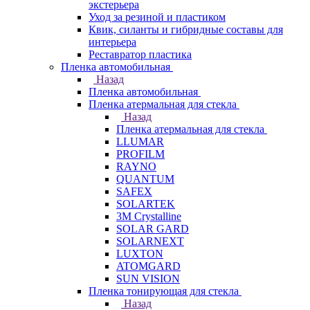
экстерьера
Уход за резиной и пластиком
Квик, силанты и гибридные составы для
интерьера
Реставратор пластика
Пленка автомобильная
Назад
Пленка автомобильная
Пленка атермальная для стекла
Назад
Пленка атермальная для стекла
LLUMAR
PROFILM
RAYNO
QUANTUM
SAFEX
SOLARTEK
3M Crystalline
SOLAR GARD
SOLARNEXT
LUXTON
ATOMGARD
SUN VISION
Пленка тонирующая для стекла
Назад