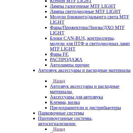
Ксенон MTF LIGHT
Лампы галогенные MTF LIGHT
Лампы светодиодные MTF LIGHT
Модули ближнего/дальнего света MTF
LIGHT
Фары/Прожектора/Линзы/ДХО MTF
LIGHT
Блоки CAN-BUS, контроллеры,
модули для ПТФ и светодиодных ламп
MTF LIGHT
Фары FF.
РАСПРОДАЖА
Автолампы прочие
Автозвук аксессуары и расходные материалы
Назад
Автозвук аксессуары и расходные
материалы
Аксессуары для автозвука
Клемма, вилка
Предохранители и дистрибьютеры
Парковочные системы
Противоугонные системы,
автосигнализации
Назад