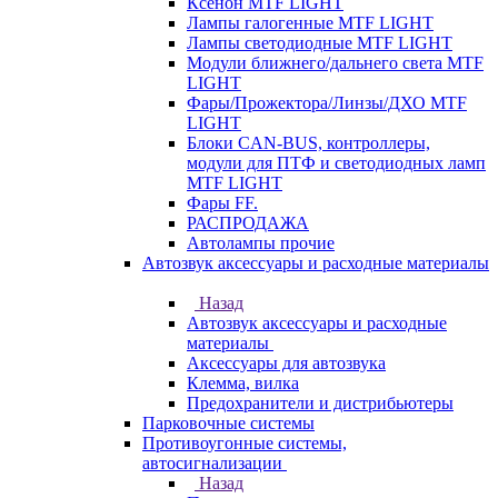
Ксенон MTF LIGHT
Лампы галогенные MTF LIGHT
Лампы светодиодные MTF LIGHT
Модули ближнего/дальнего света MTF
LIGHT
Фары/Прожектора/Линзы/ДХО MTF
LIGHT
Блоки CAN-BUS, контроллеры,
модули для ПТФ и светодиодных ламп
MTF LIGHT
Фары FF.
РАСПРОДАЖА
Автолампы прочие
Автозвук аксессуары и расходные материалы
Назад
Автозвук аксессуары и расходные
материалы
Аксессуары для автозвука
Клемма, вилка
Предохранители и дистрибьютеры
Парковочные системы
Противоугонные системы,
автосигнализации
Назад