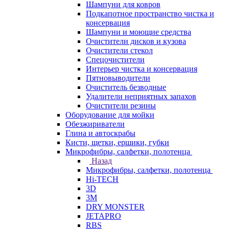
Шампуни для ковров
Подкапотное пространство чистка и
консервация
Шампуни и моющие средства
Очистители дисков и кузова
Очистители стекол
Спецочистители
Интерьер чистка и консервация
Пятновыводители
Очиститель безводные
Удалители неприятных запахов
Очистители резины
Оборудование для мойки
Обезжириватели
Глина и автоскрабы
Кисти, щетки, ершики, губки
Микрофибры, салфетки, полотенца
Назад
Микрофибры, салфетки, полотенца
Hi-TECH
3D
3М
DRY MONSTER
JETAPRO
RBS