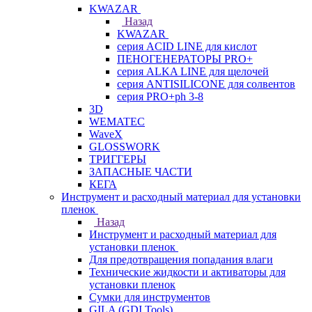
KWAZAR
Назад
KWAZAR
серия ACID LINE для кислот
ПЕНОГЕНЕРАТОРЫ PRO+
серия ALKA LINE для щелочей
серия ANTISILICONE для солвентов
серия PRO+ph 3-8
3D
WEMATEC
WaveX
GLOSSWORK
ТРИГГЕРЫ
ЗАПАСНЫЕ ЧАСТИ
КЕГА
Инструмент и расходный материал для установки
пленок
Назад
Инструмент и расходный материал для
установки пленок
Для предотвращения попадания влаги
Технические жидкости и активаторы для
установки пленок
Сумки для инструментов
GILA (GDI Tools)