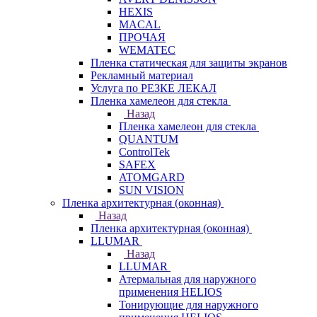
HEXIS
MACAL
ПРОЧАЯ
WEMATEC
Пленка статическая для защиты экранов
Рекламный материал
Услуга по РЕЗКЕ ЛЕКАЛ
Пленка хамелеон для стекла
Назад
Пленка хамелеон для стекла
QUANTUM
ControlTek
SAFEX
ATOMGARD
SUN VISION
Пленка архитектурная (оконная)
Назад
Пленка архитектурная (оконная)
LLUMAR
Назад
LLUMAR
Атермальная для наружного
применения HELIOS
Тонирующие для наружного