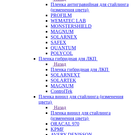
Пленка антигравийная для стайлинга
(изменения цвета)
PROFILM
WEMATEC LAB
MONSTERSHIELD
MAGNUM
SOLARNEX
SAFEX
QUANTUM
POLYCOL
Пленка гибридная для ЛКП
Назад
Пленка гибридная для ЛКП
SOLARNEXT
SOLARTEK
MAGNUM
ControlTek
Пленка винил для стайлинга (изменения
цвета)
Назад
Пленка винил для стайлинга
(изменения цвета)
ORACAL 970
KPMF
AVERY DENISSON