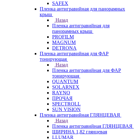
SAFEX
Пленка антигравийная для панорамных
крыш
Назад
Пленка антигравийная для
панорамных крыш
PROFILM
MAGNUM
DETRONA
Пленка антигравийная для ФАР
тонирующая
Назад
Пленка антигравийная для ФАР
тонирующая
QUANTUM
SOLARNEX
RAYNO
ПРОЧАЯ
SPECTROLL
SUN VISION
Пленка антигравийная ГЛЯНЦЕВАЯ
Назад
Пленка антигравийная ГЛЯНЦЕВАЯ
ШИРИНА 1,82 глянцевая
LLUMAR