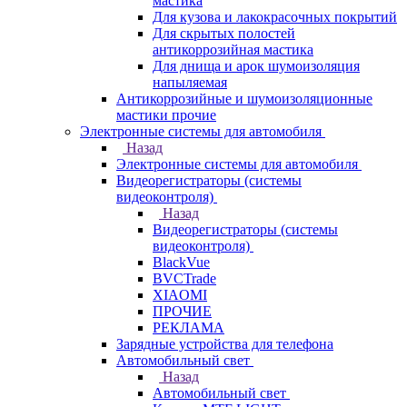
мастика
Для кузова и лакокрасочных покрытий
Для скрытых полостей
антикоррозийная мастика
Для днища и арок шумоизоляция
напыляемая
Антикоррозийные и шумоизоляционные
мастики прочие
Электронные системы для автомобиля
Назад
Электронные системы для автомобиля
Видеорегистраторы (системы
видеоконтроля)
Назад
Видеорегистраторы (системы
видеоконтроля)
BlackVue
BVCTrade
XIAOMI
ПРОЧИЕ
РЕКЛАМА
Зарядные устройства для телефона
Автомобильный свет
Назад
Автомобильный свет