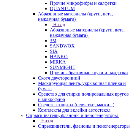
Прочие микрофибры и салфетки
QUANTUM
Абразивные материалы (круги, вата,
наждачная бумага)
Назад
Абразивные материалы (круги, вата,
наждачная бумага)
3М
SANDWOX
SIA
HANKO
MIRKA
SUNMIGHT
Прочие абразивные круги и наждачки
Скотч двусторонний
Маскирующая лента, укрывочная пленка и
бумага
Средство для стирки полировальных кругов
и микрофибр
Средства защиты (перчатки, маски...)
Комплекты для вклейки автостекол
Опрыскиватели, фланоны и пеногенераторы
Назад
Опрыскиватели, фланоны и пеногенераторы