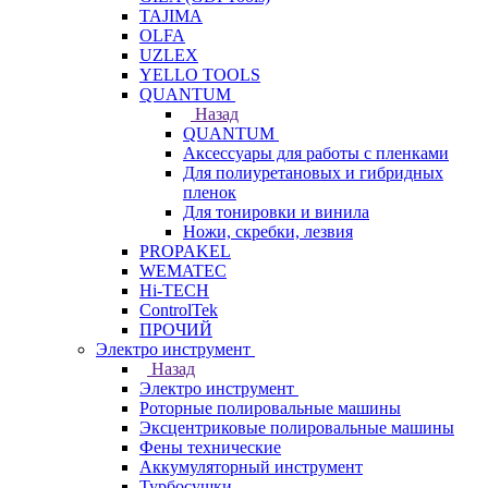
TAJIMA
OLFA
UZLEX
YELLO TOOLS
QUANTUM
Назад
QUANTUM
Аксессуары для работы с пленками
Для полиуретановых и гибридных
пленок
Для тонировки и винила
Ножи, скребки, лезвия
PROPAKEL
WEMATEC
Hi-TECH
ControlTek
ПРОЧИЙ
Электро инструмент
Назад
Электро инструмент
Роторные полировальные машины
Эксцентриковые полировальные машины
Фены технические
Аккумуляторный инструмент
Турбосушки