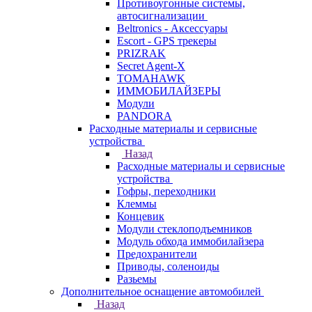
Противоугонные системы,
автосигнализации
Beltronics - Аксессуары
Escort - GPS трекеры
PRIZRAK
Secret Agent-X
TOMAHAWK
ИММОБИЛАЙЗЕРЫ
Модули
PANDORA
Расходные материалы и сервисные
устройства
Назад
Расходные материалы и сервисные
устройства
Гофры, переходники
Клеммы
Концевик
Модули стеклоподъемников
Модуль обхода иммобилайзера
Предохранители
Приводы, соленоиды
Разьемы
Дополнительное оснащение автомобилей
Назад