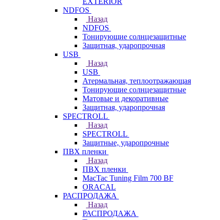
EXTERIOR
NDFOS
Назад
NDFOS
Тонирующие солнцезащитные
Защитная, ударопрочная
USB
Назад
USB
Атермальная, теплоотражающая
Тонирующие солнцезащитные
Матовые и декоративные
Защитная, ударопрочная
SPECTROLL
Назад
SPECTROLL
Защитные, ударопрочные
ПВХ пленки
Назад
ПВХ пленки
MacTac Tuning Film 700 BF
ORACAL
РАСПРОДАЖА
Назад
РАСПРОДАЖА