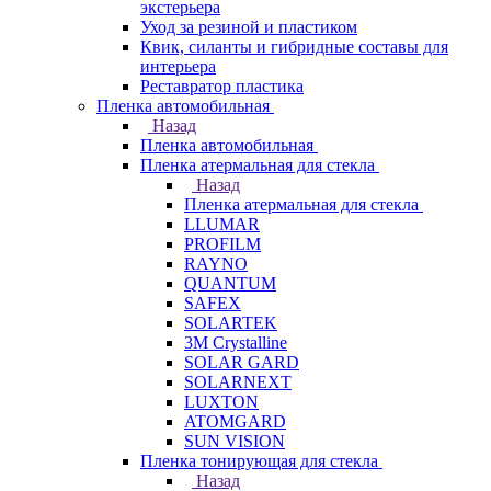
экстерьера
Уход за резиной и пластиком
Квик, силанты и гибридные составы для
интерьера
Реставратор пластика
Пленка автомобильная
Назад
Пленка автомобильная
Пленка атермальная для стекла
Назад
Пленка атермальная для стекла
LLUMAR
PROFILM
RAYNO
QUANTUM
SAFEX
SOLARTEK
3M Crystalline
SOLAR GARD
SOLARNEXT
LUXTON
ATOMGARD
SUN VISION
Пленка тонирующая для стекла
Назад