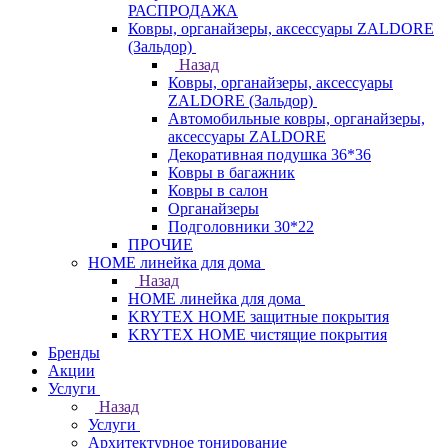
РАСПРОДАЖА
Ковры, органайзеры, аксессуары ZALDORE
(Зальдор)
Назад
Ковры, органайзеры, аксессуары
ZALDORE (Зальдор)
Автомобильные ковры, органайзеры,
аксессуары ZALDORE
Декоративная подушка 36*36
Ковры в багажник
Ковры в салон
Органайзеры
Подголовники 30*22
ПРОЧИЕ
HOME линейка для дома
Назад
HOME линейка для дома
KRYTEX HOME защитные покрытия
KRYTEX HOME чистящие покрытия
Бренды
Акции
Услуги
Назад
Услуги
Архитектурное тонирование