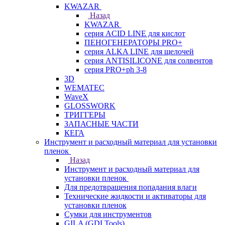
KWAZAR
Назад
KWAZAR
серия ACID LINE для кислот
ПЕНОГЕНЕРАТОРЫ PRO+
серия ALKA LINE для щелочей
серия ANTISILICONE для солвентов
серия PRO+ph 3-8
3D
WEMATEC
WaveX
GLOSSWORK
ТРИГГЕРЫ
ЗАПАСНЫЕ ЧАСТИ
КЕГА
Инструмент и расходный материал для установки
пленок
Назад
Инструмент и расходный материал для
установки пленок
Для предотвращения попадания влаги
Технические жидкости и активаторы для
установки пленок
Сумки для инструментов
GILA (GDI Tools)