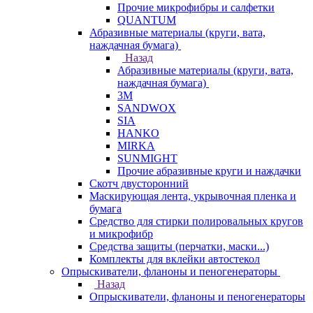
Прочие микрофибры и салфетки
QUANTUM
Абразивные материалы (круги, вата,
наждачная бумага)
Назад
Абразивные материалы (круги, вата,
наждачная бумага)
3М
SANDWOX
SIA
HANKO
MIRKA
SUNMIGHT
Прочие абразивные круги и наждачки
Скотч двусторонний
Маскирующая лента, укрывочная пленка и
бумага
Средство для стирки полировальных кругов
и микрофибр
Средства защиты (перчатки, маски...)
Комплекты для вклейки автостекол
Опрыскиватели, фланоны и пеногенераторы
Назад
Опрыскиватели, фланоны и пеногенераторы