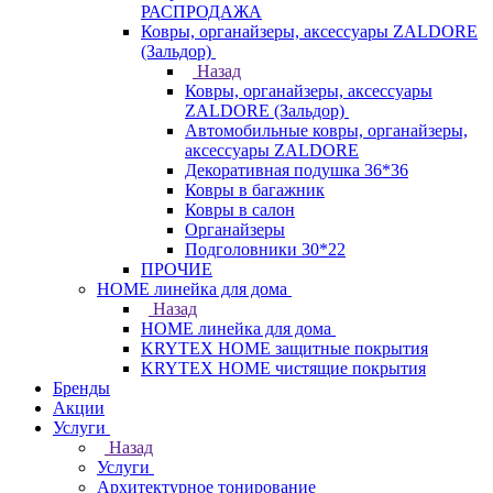
РАСПРОДАЖА
Ковры, органайзеры, аксессуары ZALDORE
(Зальдор)
Назад
Ковры, органайзеры, аксессуары
ZALDORE (Зальдор)
Автомобильные ковры, органайзеры,
аксессуары ZALDORE
Декоративная подушка 36*36
Ковры в багажник
Ковры в салон
Органайзеры
Подголовники 30*22
ПРОЧИЕ
HOME линейка для дома
Назад
HOME линейка для дома
KRYTEX HOME защитные покрытия
KRYTEX HOME чистящие покрытия
Бренды
Акции
Услуги
Назад
Услуги
Архитектурное тонирование