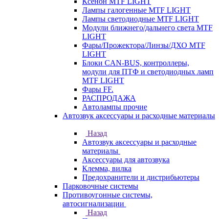
Ксенон MTF LIGHT
Лампы галогенные MTF LIGHT
Лампы светодиодные MTF LIGHT
Модули ближнего/дальнего света MTF
LIGHT
Фары/Прожектора/Линзы/ДХО MTF
LIGHT
Блоки CAN-BUS, контроллеры,
модули для ПТФ и светодиодных ламп
MTF LIGHT
Фары FF.
РАСПРОДАЖА
Автолампы прочие
Автозвук аксессуары и расходные материалы
Назад
Автозвук аксессуары и расходные
материалы
Аксессуары для автозвука
Клемма, вилка
Предохранители и дистрибьютеры
Парковочные системы
Противоугонные системы,
автосигнализации
Назад