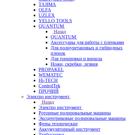
TAJIMA
OLFA
UZLEX
YELLO TOOLS
QUANTUM
Назад
QUANTUM
Аксессуары для работы с пленками
Для полиуретановых и гибридных
пленок
Для тонировки и винила
Ножи, скребки, лезвия
PROPAKEL
WEMATEC
Hi-TECH
ControlTek
ПРОЧИЙ
Электро инструмент
Назад
Электро инструмент
Роторные полировальные машины
Эксцентриковые полировальные машины
Фены технические
Аккумуляторный инструмент
Турбосушки