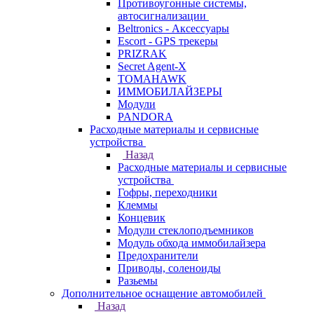
Противоугонные системы,
автосигнализации
Beltronics - Аксессуары
Escort - GPS трекеры
PRIZRAK
Secret Agent-X
TOMAHAWK
ИММОБИЛАЙЗЕРЫ
Модули
PANDORA
Расходные материалы и сервисные
устройства
Назад
Расходные материалы и сервисные
устройства
Гофры, переходники
Клеммы
Концевик
Модули стеклоподъемников
Модуль обхода иммобилайзера
Предохранители
Приводы, соленоиды
Разьемы
Дополнительное оснащение автомобилей
Назад