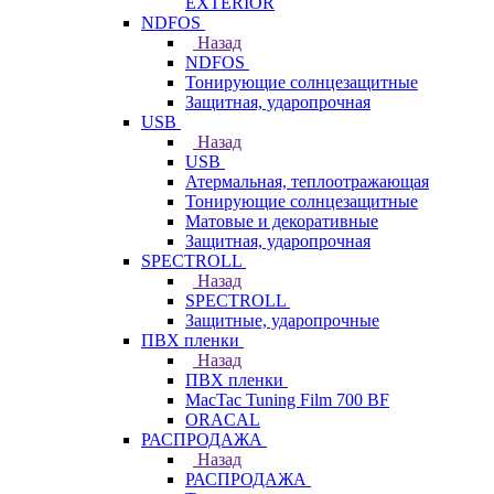
EXTERIOR
NDFOS
Назад
NDFOS
Тонирующие солнцезащитные
Защитная, ударопрочная
USB
Назад
USB
Атермальная, теплоотражающая
Тонирующие солнцезащитные
Матовые и декоративные
Защитная, ударопрочная
SPECTROLL
Назад
SPECTROLL
Защитные, ударопрочные
ПВХ пленки
Назад
ПВХ пленки
MacTac Tuning Film 700 BF
ORACAL
РАСПРОДАЖА
Назад
РАСПРОДАЖА