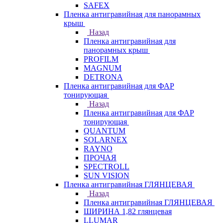
SAFEX
Пленка антигравийная для панорамных
крыш
Назад
Пленка антигравийная для
панорамных крыш
PROFILM
MAGNUM
DETRONA
Пленка антигравийная для ФАР
тонирующая
Назад
Пленка антигравийная для ФАР
тонирующая
QUANTUM
SOLARNEX
RAYNO
ПРОЧАЯ
SPECTROLL
SUN VISION
Пленка антигравийная ГЛЯНЦЕВАЯ
Назад
Пленка антигравийная ГЛЯНЦЕВАЯ
ШИРИНА 1,82 глянцевая
LLUMAR