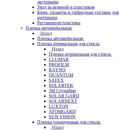
экстерьера
Уход за резиной и пластиком
Квик, силанты и гибридные составы для
интерьера
Реставратор пластика
Пленка автомобильная
Назад
Пленка автомобильная
Пленка атермальная для стекла
Назад
Пленка атермальная для стекла
LLUMAR
PROFILM
RAYNO
QUANTUM
SAFEX
SOLARTEK
3M Crystalline
SOLAR GARD
SOLARNEXT
LUXTON
ATOMGARD
SUN VISION
Пленка тонирующая для стекла
Назад