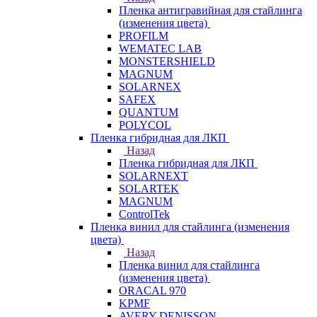
Пленка антигравийная для стайлинга
(изменения цвета)
PROFILM
WEMATEC LAB
MONSTERSHIELD
MAGNUM
SOLARNEX
SAFEX
QUANTUM
POLYCOL
Пленка гибридная для ЛКП
Назад
Пленка гибридная для ЛКП
SOLARNEXT
SOLARTEK
MAGNUM
ControlTek
Пленка винил для стайлинга (изменения
цвета)
Назад
Пленка винил для стайлинга
(изменения цвета)
ORACAL 970
KPMF
AVERY DENISSON