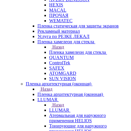
HEXIS
MACAL
ПРОЧАЯ
WEMATEC
Пленка статическая для защиты экранов
Рекламный материал
Услуга по РЕЗКЕ ЛЕКАЛ
Пленка хамелеон для стекла
Назад
Пленка хамелеон для стекла
QUANTUM
ControlTek
SAFEX
ATOMGARD
SUN VISION
Пленка архитектурная (оконная)
Назад
Пленка архитектурная (оконная)
LLUMAR
Назад
LLUMAR
Атермальная для наружного
применения HELIOS
Тонирующие для наружного