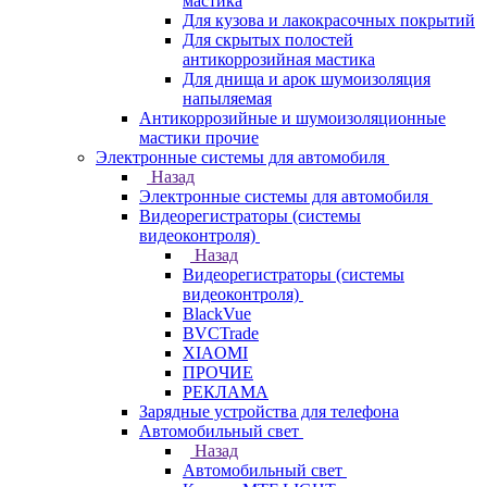
мастика
Для кузова и лакокрасочных покрытий
Для скрытых полостей
антикоррозийная мастика
Для днища и арок шумоизоляция
напыляемая
Антикоррозийные и шумоизоляционные
мастики прочие
Электронные системы для автомобиля
Назад
Электронные системы для автомобиля
Видеорегистраторы (системы
видеоконтроля)
Назад
Видеорегистраторы (системы
видеоконтроля)
BlackVue
BVCTrade
XIAOMI
ПРОЧИЕ
РЕКЛАМА
Зарядные устройства для телефона
Автомобильный свет
Назад
Автомобильный свет