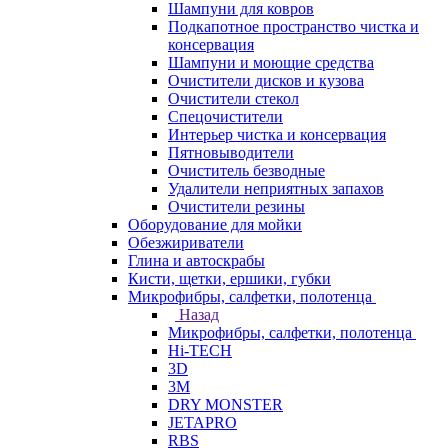
Шампуни для ковров
Подкапотное пространство чистка и
консервация
Шампуни и моющие средства
Очистители дисков и кузова
Очистители стекол
Спецочистители
Интерьер чистка и консервация
Пятновыводители
Очиститель безводные
Удалители неприятных запахов
Очистители резины
Оборудование для мойки
Обезжириватели
Глина и автоскрабы
Кисти, щетки, ершики, губки
Микрофибры, салфетки, полотенца
Назад
Микрофибры, салфетки, полотенца
Hi-TECH
3D
3М
DRY MONSTER
JETAPRO
RBS