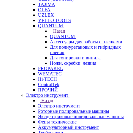
TAJIMA
OLFA
UZLEX
YELLO TOOLS
QUANTUM
Назад
QUANTUM
Аксессуары для работы с пленками
Для полиуретановых и гибридных
пленок
Для тонировки и винила
Ножи, скребки, лезвия
PROPAKEL
WEMATEC
Hi-TECH
ControlTek
ПРОЧИЙ
Электро инструмент
Назад
Электро инструмент
Роторные полировальные машины
Эксцентриковые полировальные машины
Фены технические
Аккумуляторный инструмент
Турбосушки