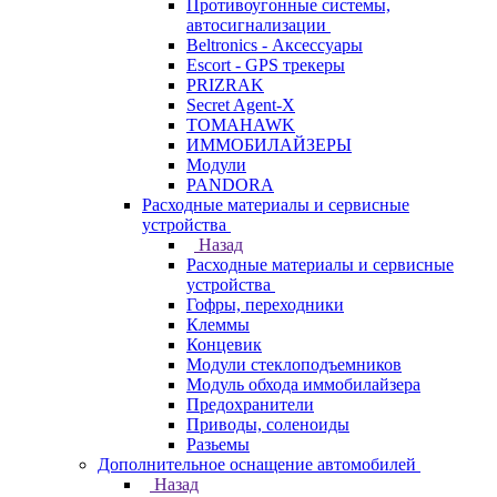
Противоугонные системы,
автосигнализации
Beltronics - Аксессуары
Escort - GPS трекеры
PRIZRAK
Secret Agent-X
TOMAHAWK
ИММОБИЛАЙЗЕРЫ
Модули
PANDORA
Расходные материалы и сервисные
устройства
Назад
Расходные материалы и сервисные
устройства
Гофры, переходники
Клеммы
Концевик
Модули стеклоподъемников
Модуль обхода иммобилайзера
Предохранители
Приводы, соленоиды
Разьемы
Дополнительное оснащение автомобилей
Назад