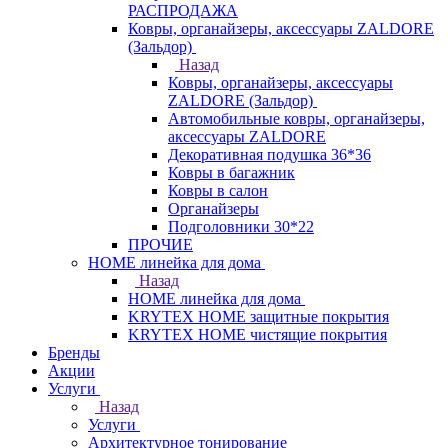
РАСПРОДАЖА
Ковры, органайзеры, аксессуары ZALDORE
(Зальдор)
Назад
Ковры, органайзеры, аксессуары
ZALDORE (Зальдор)
Автомобильные ковры, органайзеры,
аксессуары ZALDORE
Декоративная подушка 36*36
Ковры в багажник
Ковры в салон
Органайзеры
Подголовники 30*22
ПРОЧИЕ
HOME линейка для дома
Назад
HOME линейка для дома
KRYTEX HOME защитные покрытия
KRYTEX HOME чистящие покрытия
Бренды
Акции
Услуги
Назад
Услуги
Архитектурное тонирование