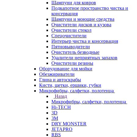
Шампуни для ковров
Подкапотное пространство чистка и
консервация
Шампуни и моющие средства
Очистители дисков и кузова
Очистители стекол
Спецочистители
Интерьер чистка и консервация
Пятновыводители
Очиститель безводные
Удалители неприятных запахов
Очистители резины
Оборудование для мойки
Обезжириватели
Глина и автоскрабы
Кисти, щетки, ершики, губки
Микрофибры, салфетки, полотенца
Назад
Микрофибры, салфетки, полотенца
Hi-TECH
3D
3М
DRY MONSTER
JETAPRO
RBS