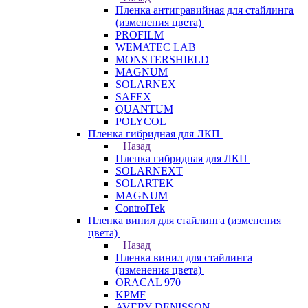
Пленка антигравийная для стайлинга
(изменения цвета)
PROFILM
WEMATEC LAB
MONSTERSHIELD
MAGNUM
SOLARNEX
SAFEX
QUANTUM
POLYCOL
Пленка гибридная для ЛКП
Назад
Пленка гибридная для ЛКП
SOLARNEXT
SOLARTEK
MAGNUM
ControlTek
Пленка винил для стайлинга (изменения
цвета)
Назад
Пленка винил для стайлинга
(изменения цвета)
ORACAL 970
KPMF
AVERY DENISSON