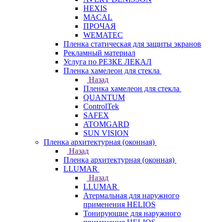
HEXIS
MACAL
ПРОЧАЯ
WEMATEC
Пленка статическая для защиты экранов
Рекламный материал
Услуга по РЕЗКЕ ЛЕКАЛ
Пленка хамелеон для стекла
Назад
Пленка хамелеон для стекла
QUANTUM
ControlTek
SAFEX
ATOMGARD
SUN VISION
Пленка архитектурная (оконная)
Назад
Пленка архитектурная (оконная)
LLUMAR
Назад
LLUMAR
Атермальная для наружного
применения HELIOS
Тонирующие для наружного