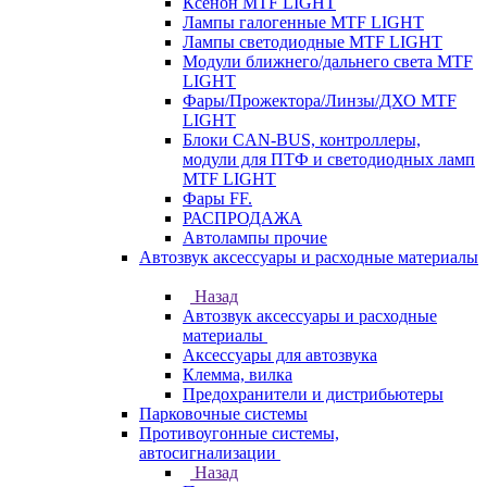
Ксенон MTF LIGHT
Лампы галогенные MTF LIGHT
Лампы светодиодные MTF LIGHT
Модули ближнего/дальнего света MTF
LIGHT
Фары/Прожектора/Линзы/ДХО MTF
LIGHT
Блоки CAN-BUS, контроллеры,
модули для ПТФ и светодиодных ламп
MTF LIGHT
Фары FF.
РАСПРОДАЖА
Автолампы прочие
Автозвук аксессуары и расходные материалы
Назад
Автозвук аксессуары и расходные
материалы
Аксессуары для автозвука
Клемма, вилка
Предохранители и дистрибьютеры
Парковочные системы
Противоугонные системы,
автосигнализации
Назад