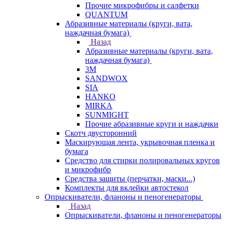
Прочие микрофибры и салфетки
QUANTUM
Абразивные материалы (круги, вата,
наждачная бумага)
Назад
Абразивные материалы (круги, вата,
наждачная бумага)
3М
SANDWOX
SIA
HANKO
MIRKA
SUNMIGHT
Прочие абразивные круги и наждачки
Скотч двусторонний
Маскирующая лента, укрывочная пленка и
бумага
Средство для стирки полировальных кругов
и микрофибр
Средства защиты (перчатки, маски...)
Комплекты для вклейки автостекол
Опрыскиватели, фланоны и пеногенераторы
Назад
Опрыскиватели, фланоны и пеногенераторы