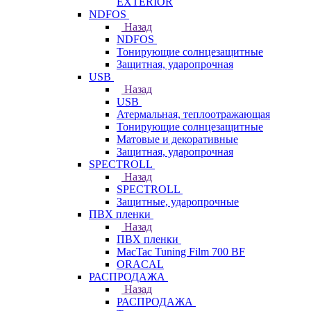
EXTERIOR
NDFOS
Назад
NDFOS
Тонирующие солнцезащитные
Защитная, ударопрочная
USB
Назад
USB
Атермальная, теплоотражающая
Тонирующие солнцезащитные
Матовые и декоративные
Защитная, ударопрочная
SPECTROLL
Назад
SPECTROLL
Защитные, ударопрочные
ПВХ пленки
Назад
ПВХ пленки
MacTac Tuning Film 700 BF
ORACAL
РАСПРОДАЖА
Назад
РАСПРОДАЖА