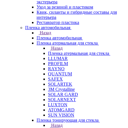
экстерьера
Уход за резиной и пластиком
Квик, силанты и гибридные составы для
интерьера
Реставратор пластика
Пленка автомобильная
Назад
Пленка автомобильная
Пленка атермальная для стекла
Назад
Пленка атермальная для стекла
LLUMAR
PROFILM
RAYNO
QUANTUM
SAFEX
SOLARTEK
3M Crystalline
SOLAR GARD
SOLARNEXT
LUXTON
ATOMGARD
SUN VISION
Пленка тонирующая для стекла
Назад