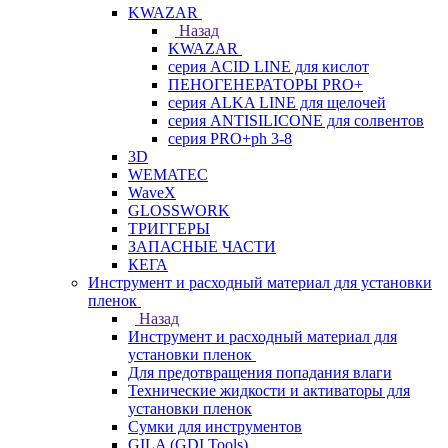
KWAZAR
Назад
KWAZAR
серия ACID LINE для кислот
ПЕНОГЕНЕРАТОРЫ PRO+
серия ALKA LINE для щелочей
серия ANTISILICONE для солвентов
серия PRO+ph 3-8
3D
WEMATEC
WaveX
GLOSSWORK
ТРИГГЕРЫ
ЗАПАСНЫЕ ЧАСТИ
КЕГА
Инструмент и расходный материал для установки
пленок
Назад
Инструмент и расходный материал для
установки пленок
Для предотвращения попадания влаги
Технические жидкости и активаторы для
установки пленок
Сумки для инструментов
GILA (GDI Tools)