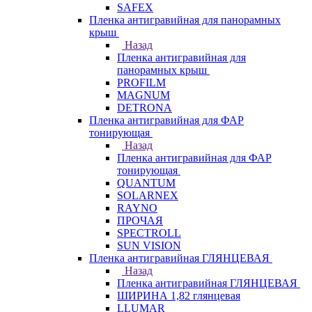
SAFEX
Пленка антигравийная для панорамных
крыш
Назад
Пленка антигравийная для
панорамных крыш
PROFILM
MAGNUM
DETRONA
Пленка антигравийная для ФАР
тонирующая
Назад
Пленка антигравийная для ФАР
тонирующая
QUANTUM
SOLARNEX
RAYNO
ПРОЧАЯ
SPECTROLL
SUN VISION
Пленка антигравийная ГЛЯНЦЕВАЯ
Назад
Пленка антигравийная ГЛЯНЦЕВАЯ
ШИРИНА 1,82 глянцевая
LLUMAR