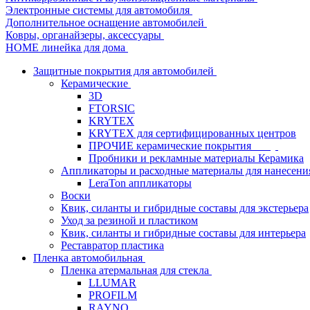
Электронные системы для автомобиля
Дополнительное оснащение автомобилей
Ковры, органайзеры, аксессуары
HOME линейка для дома
Защитные покрытия для автомобилей
Керамические
3D
FTORSIC
KRYTEX
KRYTEX для сертифицированных центров
ПРОЧИЕ керамические покрытия
Пробники и рекламные материалы Керамика
Аппликаторы и расходные материалы для нанесени
LeraTon аппликаторы
Воски
Квик, силанты и гибридные составы для экстерьера
Уход за резиной и пластиком
Квик, силанты и гибридные составы для интерьера
Реставратор пластика
Пленка автомобильная
Пленка атермальная для стекла
LLUMAR
PROFILM
RAYNO