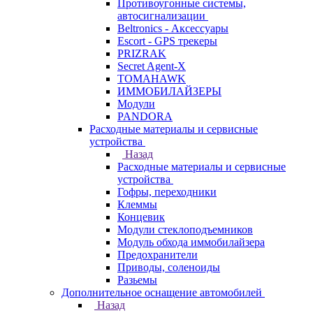
Противоугонные системы,
автосигнализации
Beltronics - Аксессуары
Escort - GPS трекеры
PRIZRAK
Secret Agent-X
TOMAHAWK
ИММОБИЛАЙЗЕРЫ
Модули
PANDORA
Расходные материалы и сервисные
устройства
Назад
Расходные материалы и сервисные
устройства
Гофры, переходники
Клеммы
Концевик
Модули стеклоподъемников
Модуль обхода иммобилайзера
Предохранители
Приводы, соленоиды
Разьемы
Дополнительное оснащение автомобилей
Назад