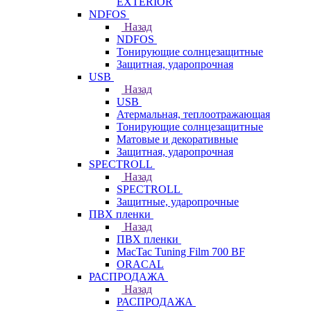
EXTERIOR
NDFOS
Назад
NDFOS
Тонирующие солнцезащитные
Защитная, ударопрочная
USB
Назад
USB
Атермальная, теплоотражающая
Тонирующие солнцезащитные
Матовые и декоративные
Защитная, ударопрочная
SPECTROLL
Назад
SPECTROLL
Защитные, ударопрочные
ПВХ пленки
Назад
ПВХ пленки
MacTac Tuning Film 700 BF
ORACAL
РАСПРОДАЖА
Назад
РАСПРОДАЖА