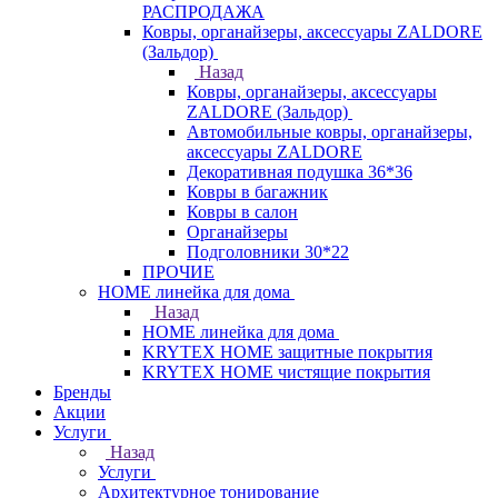
РАСПРОДАЖА
Ковры, органайзеры, аксессуары ZALDORE
(Зальдор)
Назад
Ковры, органайзеры, аксессуары
ZALDORE (Зальдор)
Автомобильные ковры, органайзеры,
аксессуары ZALDORE
Декоративная подушка 36*36
Ковры в багажник
Ковры в салон
Органайзеры
Подголовники 30*22
ПРОЧИЕ
HOME линейка для дома
Назад
HOME линейка для дома
KRYTEX HOME защитные покрытия
KRYTEX HOME чистящие покрытия
Бренды
Акции
Услуги
Назад
Услуги
Архитектурное тонирование