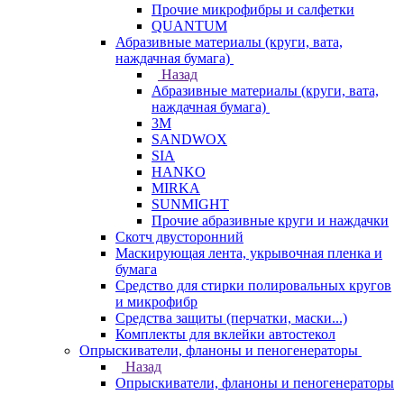
Прочие микрофибры и салфетки
QUANTUM
Абразивные материалы (круги, вата,
наждачная бумага)
Назад
Абразивные материалы (круги, вата,
наждачная бумага)
3М
SANDWOX
SIA
HANKO
MIRKA
SUNMIGHT
Прочие абразивные круги и наждачки
Скотч двусторонний
Маскирующая лента, укрывочная пленка и
бумага
Средство для стирки полировальных кругов
и микрофибр
Средства защиты (перчатки, маски...)
Комплекты для вклейки автостекол
Опрыскиватели, фланоны и пеногенераторы
Назад
Опрыскиватели, фланоны и пеногенераторы