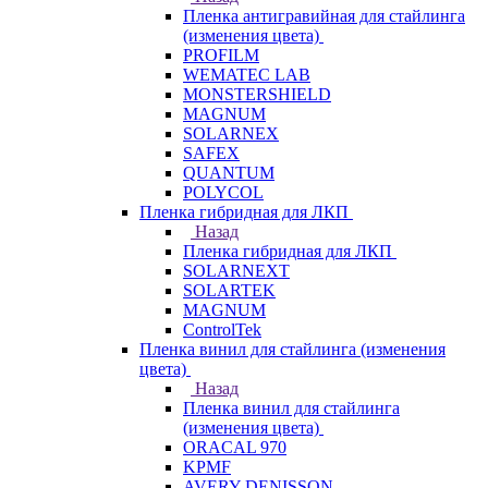
Пленка антигравийная для стайлинга
(изменения цвета)
PROFILM
WEMATEC LAB
MONSTERSHIELD
MAGNUM
SOLARNEX
SAFEX
QUANTUM
POLYCOL
Пленка гибридная для ЛКП
Назад
Пленка гибридная для ЛКП
SOLARNEXT
SOLARTEK
MAGNUM
ControlTek
Пленка винил для стайлинга (изменения
цвета)
Назад
Пленка винил для стайлинга
(изменения цвета)
ORACAL 970
KPMF
AVERY DENISSON