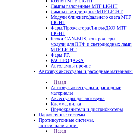
Ксенон MTF LIGHT
Лампы галогенные MTF LIGHT
Лампы светодиодные MTF LIGHT
Модули ближнего/дальнего света MTF
LIGHT
Фары/Прожектора/Линзы/ДХО MTF
LIGHT
Блоки CAN-BUS, контроллеры,
модули для ПТФ и светодиодных ламп
MTF LIGHT
Фары FF.
РАСПРОДАЖА
Автолампы прочие
Автозвук аксессуары и расходные материалы
Назад
Автозвук аксессуары и расходные
материалы
Аксессуары для автозвука
Клемма, вилка
Предохранители и дистрибьютеры
Парковочные системы
Противоугонные системы,
автосигнализации
Назад