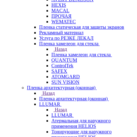
HEXIS
MACAL
ПРОЧАЯ
WEMATEC
Пленка статическая для защиты экранов
Рекламный материал
Услуга по РЕЗКЕ ЛЕКАЛ
Пленка хамелеон для стекла
Назад
Пленка хамелеон для стекла
QUANTUM
ControlTek
SAFEX
ATOMGARD
SUN VISION
Пленка архитектурная (оконная)
Назад
Пленка архитектурная (оконная)
LLUMAR
Назад
LLUMAR
Атермальная для наружного
применения HELIOS
Тонирующие для наружного