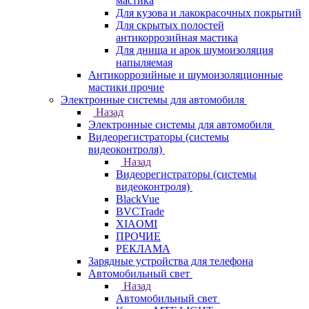
мастика
Для кузова и лакокрасочных покрытий
Для скрытых полостей
антикоррозийная мастика
Для днища и арок шумоизоляция
напыляемая
Антикоррозийные и шумоизоляционные
мастики прочие
Электронные системы для автомобиля
Назад
Электронные системы для автомобиля
Видеорегистраторы (системы
видеоконтроля)
Назад
Видеорегистраторы (системы
видеоконтроля)
BlackVue
BVCTrade
XIAOMI
ПРОЧИЕ
РЕКЛАМА
Зарядные устройства для телефона
Автомобильный свет
Назад
Автомобильный свет