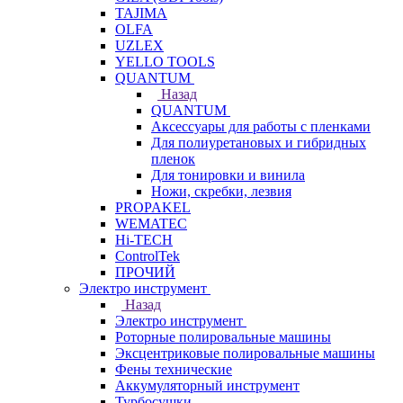
TAJIMA
OLFA
UZLEX
YELLO TOOLS
QUANTUM
Назад
QUANTUM
Аксессуары для работы с пленками
Для полиуретановых и гибридных
пленок
Для тонировки и винила
Ножи, скребки, лезвия
PROPAKEL
WEMATEC
Hi-TECH
ControlTek
ПРОЧИЙ
Электро инструмент
Назад
Электро инструмент
Роторные полировальные машины
Эксцентриковые полировальные машины
Фены технические
Аккумуляторный инструмент
Турбосушки