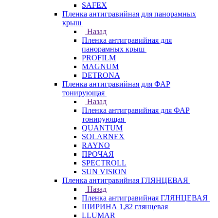
SAFEX
Пленка антигравийная для панорамных
крыш
Назад
Пленка антигравийная для
панорамных крыш
PROFILM
MAGNUM
DETRONA
Пленка антигравийная для ФАР
тонирующая
Назад
Пленка антигравийная для ФАР
тонирующая
QUANTUM
SOLARNEX
RAYNO
ПРОЧАЯ
SPECTROLL
SUN VISION
Пленка антигравийная ГЛЯНЦЕВАЯ
Назад
Пленка антигравийная ГЛЯНЦЕВАЯ
ШИРИНА 1,82 глянцевая
LLUMAR