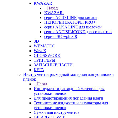
KWAZAR
Назад
KWAZAR
серия ACID LINE для кислот
ПЕНОГЕНЕРАТОРЫ PRO+
серия ALKA LINE для щелочей
серия ANTISILICONE для солвентов
серия PRO+ph 3-8
3D
WEMATEC
WaveX
GLOSSWORK
ТРИГГЕРЫ
ЗАПАСНЫЕ ЧАСТИ
КЕГА
Инструмент и расходный материал для установки
пленок
Назад
Инструмент и расходный материал для
установки пленок
Для предотвращения попадания влаги
Технические жидкости и активаторы для
установки пленок
Сумки для инструментов
GILA (GDI Tools)