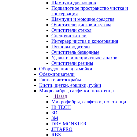
Шампуни для ковров
Подкапотное пространство чистка и
консервация
Шампуни и моющие средства
Очистители дисков и кузова
Очистители стекол
Спецочистители
Интерьер чистка и консервация
Пятновыводители
Очиститель безводные
Удалители неприятных запахов
Очистители резины
Оборудование для мойки
Обезжириватели
Глина и автоскрабы
Кисти, щетки, ершики, губки
Микрофибры, салфетки, полотенца
Назад
Микрофибры, салфетки, полотенца
Hi-TECH
3D
3М
DRY MONSTER
JETAPRO
RBS