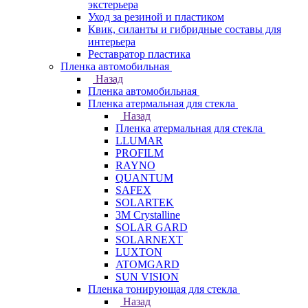
экстерьера
Уход за резиной и пластиком
Квик, силанты и гибридные составы для
интерьера
Реставратор пластика
Пленка автомобильная
Назад
Пленка автомобильная
Пленка атермальная для стекла
Назад
Пленка атермальная для стекла
LLUMAR
PROFILM
RAYNO
QUANTUM
SAFEX
SOLARTEK
3M Crystalline
SOLAR GARD
SOLARNEXT
LUXTON
ATOMGARD
SUN VISION
Пленка тонирующая для стекла
Назад