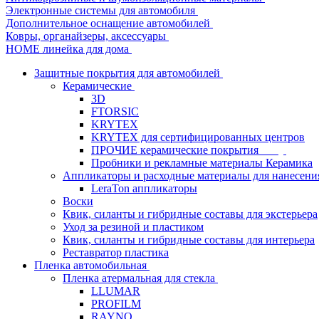
Электронные системы для автомобиля
Дополнительное оснащение автомобилей
Ковры, органайзеры, аксессуары
HOME линейка для дома
Защитные покрытия для автомобилей
Керамические
3D
FTORSIC
KRYTEX
KRYTEX для сертифицированных центров
ПРОЧИЕ керамические покрытия
Пробники и рекламные материалы Керамика
Аппликаторы и расходные материалы для нанесени
LeraTon аппликаторы
Воски
Квик, силанты и гибридные составы для экстерьера
Уход за резиной и пластиком
Квик, силанты и гибридные составы для интерьера
Реставратор пластика
Пленка автомобильная
Пленка атермальная для стекла
LLUMAR
PROFILM
RAYNO