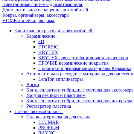
Электронные системы для автомобиля
Дополнительное оснащение автомобилей
Ковры, органайзеры, аксессуары
HOME линейка для дома
Защитные покрытия для автомобилей
Керамические
3D
FTORSIC
KRYTEX
KRYTEX для сертифицированных центров
ПРОЧИЕ керамические покрытия
Пробники и рекламные материалы Керамика
Аппликаторы и расходные материалы для нанесени
LeraTon аппликаторы
Воски
Квик, силанты и гибридные составы для экстерьера
Уход за резиной и пластиком
Квик, силанты и гибридные составы для интерьера
Реставратор пластика
Пленка автомобильная
Пленка атермальная для стекла
LLUMAR
PROFILM
RAYNO