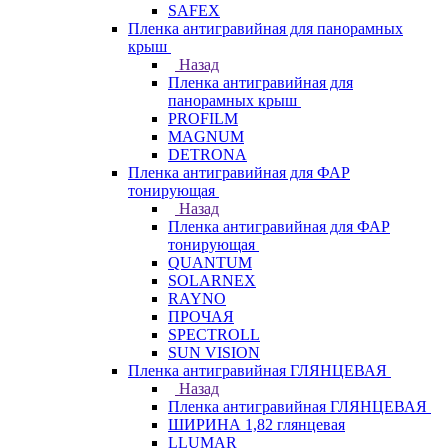
SAFEX
Пленка антигравийная для панорамных
крыш
Назад
Пленка антигравийная для
панорамных крыш
PROFILM
MAGNUM
DETRONA
Пленка антигравийная для ФАР
тонирующая
Назад
Пленка антигравийная для ФАР
тонирующая
QUANTUM
SOLARNEX
RAYNO
ПРОЧАЯ
SPECTROLL
SUN VISION
Пленка антигравийная ГЛЯНЦЕВАЯ
Назад
Пленка антигравийная ГЛЯНЦЕВАЯ
ШИРИНА 1,82 глянцевая
LLUMAR