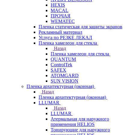
HEXIS
MACAL
ПРОЧАЯ
WEMATEC
Пленка статическая для защиты экранов
Рекламный материал
Услуга по РЕЗКЕ ЛЕКАЛ
Пленка хамелеон для стекла
Назад
Пленка хамелеон для стекла
QUANTUM
ControlTek
SAFEX
ATOMGARD
SUN VISION
Пленка архитектурная (оконная)
Назад
Пленка архитектурная (оконная)
LLUMAR
Назад
LLUMAR
Атермальная для наружного
применения HELIOS
Тонирующие для наружного