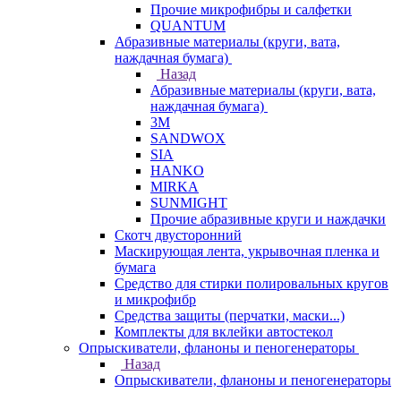
Прочие микрофибры и салфетки
QUANTUM
Абразивные материалы (круги, вата,
наждачная бумага)
Назад
Абразивные материалы (круги, вата,
наждачная бумага)
3М
SANDWOX
SIA
HANKO
MIRKA
SUNMIGHT
Прочие абразивные круги и наждачки
Скотч двусторонний
Маскирующая лента, укрывочная пленка и
бумага
Средство для стирки полировальных кругов
и микрофибр
Средства защиты (перчатки, маски...)
Комплекты для вклейки автостекол
Опрыскиватели, фланоны и пеногенераторы
Назад
Опрыскиватели, фланоны и пеногенераторы