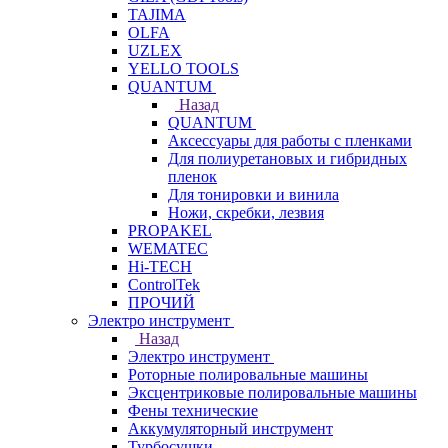
TAJIMA
OLFA
UZLEX
YELLO TOOLS
QUANTUM
Назад
QUANTUM
Аксессуары для работы с пленками
Для полиуретановых и гибридных
пленок
Для тонировки и винила
Ножи, скребки, лезвия
PROPAKEL
WEMATEC
Hi-TECH
ControlTek
ПРОЧИЙ
Электро инструмент
Назад
Электро инструмент
Роторные полировальные машины
Эксцентриковые полировальные машины
Фены технические
Аккумуляторный инструмент
Турбосушки