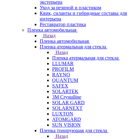
экстерьера
Уход за резиной и пластиком
Квик, силанты и гибридные составы для
интерьера
Реставратор пластика
Пленка автомобильная
Назад
Пленка автомобильная
Пленка атермальная для стекла
Назад
Пленка атермальная для стекла
LLUMAR
PROFILM
RAYNO
QUANTUM
SAFEX
SOLARTEK
3M Crystalline
SOLAR GARD
SOLARNEXT
LUXTON
ATOMGARD
SUN VISION
Пленка тонирующая для стекла
Назад