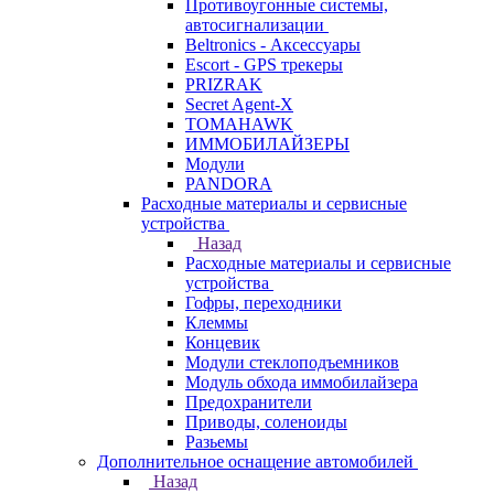
Противоугонные системы,
автосигнализации
Beltronics - Аксессуары
Escort - GPS трекеры
PRIZRAK
Secret Agent-X
TOMAHAWK
ИММОБИЛАЙЗЕРЫ
Модули
PANDORA
Расходные материалы и сервисные
устройства
Назад
Расходные материалы и сервисные
устройства
Гофры, переходники
Клеммы
Концевик
Модули стеклоподъемников
Модуль обхода иммобилайзера
Предохранители
Приводы, соленоиды
Разьемы
Дополнительное оснащение автомобилей
Назад