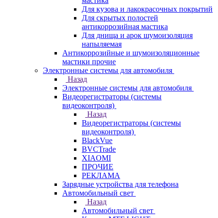
мастика
Для кузова и лакокрасочных покрытий
Для скрытых полостей
антикоррозийная мастика
Для днища и арок шумоизоляция
напыляемая
Антикоррозийные и шумоизоляционные
мастики прочие
Электронные системы для автомобиля
Назад
Электронные системы для автомобиля
Видеорегистраторы (системы
видеоконтроля)
Назад
Видеорегистраторы (системы
видеоконтроля)
BlackVue
BVCTrade
XIAOMI
ПРОЧИЕ
РЕКЛАМА
Зарядные устройства для телефона
Автомобильный свет
Назад
Автомобильный свет