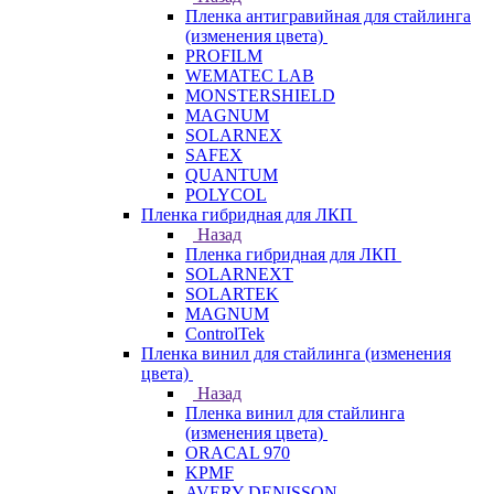
Пленка антигравийная для стайлинга
(изменения цвета)
PROFILM
WEMATEC LAB
MONSTERSHIELD
MAGNUM
SOLARNEX
SAFEX
QUANTUM
POLYCOL
Пленка гибридная для ЛКП
Назад
Пленка гибридная для ЛКП
SOLARNEXT
SOLARTEK
MAGNUM
ControlTek
Пленка винил для стайлинга (изменения
цвета)
Назад
Пленка винил для стайлинга
(изменения цвета)
ORACAL 970
KPMF
AVERY DENISSON