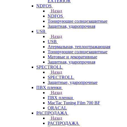
EXTERIOR
NDFOS
Назад
NDFOS
Тонирующие солнцезащитные
Защитная, ударопрочная
USB
Назад
USB
Атермальная, теплоотражающая
Тонирующие солнцезащитные
Матовые и декоративные
Защитная, ударопрочная
SPECTROLL
Назад
SPECTROLL
Защитные, ударопрочные
ПВХ пленки
Назад
ПВХ пленки
MacTac Tuning Film 700 BF
ORACAL
РАСПРОДАЖА
Назад
РАСПРОДАЖА