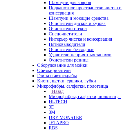
Шампуни для ковров
Подкапотное пространство чистка и
консервация
Шампуни и моющие средства
Очистители дисков и кузова
Очистители стекол
Спецочистители
Интерьер чистка и консервация
Пятновыводители
Очиститель безводные
Удалители неприятных запахов
Очистители резины
Оборудование для мойки
Обезжириватели
Глина и автоскрабы
Кисти, щетки, ершики, губки
Микрофибры, салфетки, полотенца
Назад
Микрофибры, салфетки, полотенца
Hi-TECH
3D
3М
DRY MONSTER
JETAPRO
RBS