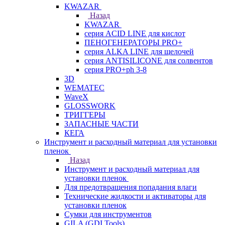
KWAZAR
Назад
KWAZAR
серия ACID LINE для кислот
ПЕНОГЕНЕРАТОРЫ PRO+
серия ALKA LINE для щелочей
серия ANTISILICONE для солвентов
серия PRO+ph 3-8
3D
WEMATEC
WaveX
GLOSSWORK
ТРИГГЕРЫ
ЗАПАСНЫЕ ЧАСТИ
КЕГА
Инструмент и расходный материал для установки
пленок
Назад
Инструмент и расходный материал для
установки пленок
Для предотвращения попадания влаги
Технические жидкости и активаторы для
установки пленок
Сумки для инструментов
GILA (GDI Tools)