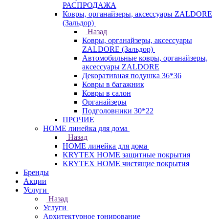
РАСПРОДАЖА
Ковры, органайзеры, аксессуары ZALDORE
(Зальдор)
Назад
Ковры, органайзеры, аксессуары
ZALDORE (Зальдор)
Автомобильные ковры, органайзеры,
аксессуары ZALDORE
Декоративная подушка 36*36
Ковры в багажник
Ковры в салон
Органайзеры
Подголовники 30*22
ПРОЧИЕ
HOME линейка для дома
Назад
HOME линейка для дома
KRYTEX HOME защитные покрытия
KRYTEX HOME чистящие покрытия
Бренды
Акции
Услуги
Назад
Услуги
Архитектурное тонирование