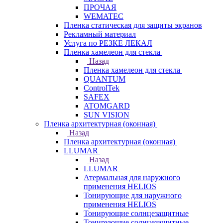
ПРОЧАЯ
WEMATEC
Пленка статическая для защиты экранов
Рекламный материал
Услуга по РЕЗКЕ ЛЕКАЛ
Пленка хамелеон для стекла
Назад
Пленка хамелеон для стекла
QUANTUM
ControlTek
SAFEX
ATOMGARD
SUN VISION
Пленка архитектурная (оконная)
Назад
Пленка архитектурная (оконная)
LLUMAR
Назад
LLUMAR
Атермальная для наружного
применения HELIOS
Тонирующие для наружного
применения HELIOS
Тонирующие солнцезащитные
Тонирующие солнцезащитные