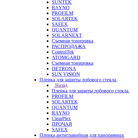
SUNTEK
RAYNO
PROFILM
SOLARTEK
SAFEX
QUANTUM
SOLARNEXT
Съемная тонировка
РАСПРОДАЖА
ControlTek
ATOMGARD
Съемная тонировка
DETRONA
SUN VISION
Пленка для защиты лобового стекла
Назад
Пленка для защиты лобового стекла
PROFILM
SOLARTEK
QUANTUM
RAYNO
ClearPlex
ПРОЧАЯ
SAFEX
Пленка антигравийная для панорамных