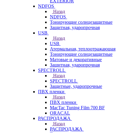
EXTERIOR
NDFOS
Назад
NDFOS
Тонирующие солнцезащитные
Защитная, ударопрочная
USB
Назад
USB
Атермальная, теплоотражающая
Тонирующие солнцезащитные
Матовые и декоративные
Защитная, ударопрочная
SPECTROLL
Назад
SPECTROLL
Защитные, ударопрочные
ПВХ пленки
Назад
ПВХ пленки
MacTac Tuning Film 700 BF
ORACAL
РАСПРОДАЖА
Назад
РАСПРОДАЖА