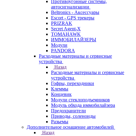
Противоугонные системы,
автосигнализации
Beltronics - Аксессуары
Escort - GPS трекеры
PRIZRAK
Secret Agent-X
TOMAHAWK
ИММОБИЛАЙЗЕРЫ
Модули
PANDORA
Расходные материалы и сервисные
устройства
Назад
Расходные материалы и сервисные
устройства
Гофры, переходники
Клеммы
Концевик
Модули стеклоподъемников
Модуль обхода иммобилайзера
Предохранители
Приводы, соленоиды
Разьемы
Дополнительное оснащение автомобилей
Назад