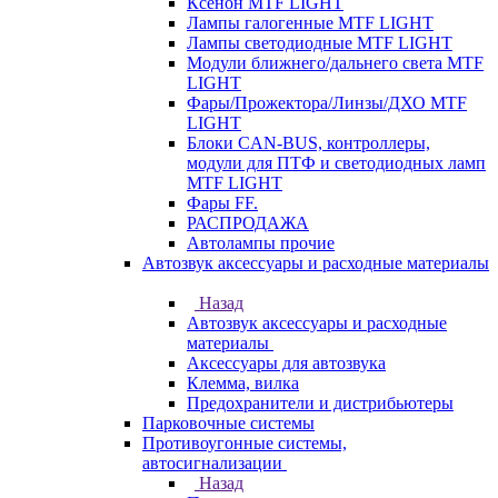
Ксенон MTF LIGHT
Лампы галогенные MTF LIGHT
Лампы светодиодные MTF LIGHT
Модули ближнего/дальнего света MTF
LIGHT
Фары/Прожектора/Линзы/ДХО MTF
LIGHT
Блоки CAN-BUS, контроллеры,
модули для ПТФ и светодиодных ламп
MTF LIGHT
Фары FF.
РАСПРОДАЖА
Автолампы прочие
Автозвук аксессуары и расходные материалы
Назад
Автозвук аксессуары и расходные
материалы
Аксессуары для автозвука
Клемма, вилка
Предохранители и дистрибьютеры
Парковочные системы
Противоугонные системы,
автосигнализации
Назад