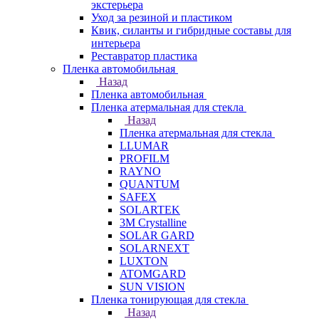
экстерьера
Уход за резиной и пластиком
Квик, силанты и гибридные составы для
интерьера
Реставратор пластика
Пленка автомобильная
Назад
Пленка автомобильная
Пленка атермальная для стекла
Назад
Пленка атермальная для стекла
LLUMAR
PROFILM
RAYNO
QUANTUM
SAFEX
SOLARTEK
3M Crystalline
SOLAR GARD
SOLARNEXT
LUXTON
ATOMGARD
SUN VISION
Пленка тонирующая для стекла
Назад