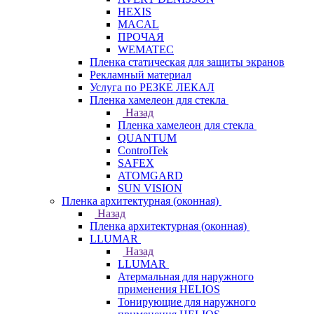
HEXIS
MACAL
ПРОЧАЯ
WEMATEC
Пленка статическая для защиты экранов
Рекламный материал
Услуга по РЕЗКЕ ЛЕКАЛ
Пленка хамелеон для стекла
Назад
Пленка хамелеон для стекла
QUANTUM
ControlTek
SAFEX
ATOMGARD
SUN VISION
Пленка архитектурная (оконная)
Назад
Пленка архитектурная (оконная)
LLUMAR
Назад
LLUMAR
Атермальная для наружного
применения HELIOS
Тонирующие для наружного