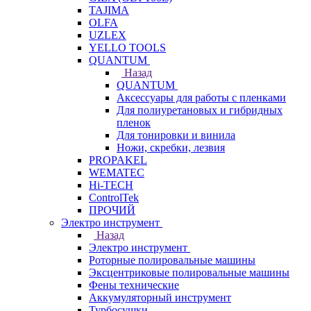
TAJIMA
OLFA
UZLEX
YELLO TOOLS
QUANTUM
Назад
QUANTUM
Аксессуары для работы с пленками
Для полиуретановых и гибридных
пленок
Для тонировки и винила
Ножи, скребки, лезвия
PROPAKEL
WEMATEC
Hi-TECH
ControlTek
ПРОЧИЙ
Электро инструмент
Назад
Электро инструмент
Роторные полировальные машины
Эксцентриковые полировальные машины
Фены технические
Аккумуляторный инструмент
Турбосушки