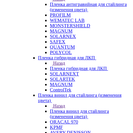
Пленка антигравийная для стайлинга
(изменения цвета)
PROFILM
WEMATEC LAB
MONSTERSHIELD
MAGNUM
SOLARNEX
SAFEX
QUANTUM
POLYCOL
Пленка гибридная для ЛКП
Назад
Пленка гибридная для ЛКП
SOLARNEXT
SOLARTEK
MAGNUM
ControlTek
Пленка винил для стайлинга (изменения
цвета)
Назад
Пленка винил для стайлинга
(изменения цвета)
ORACAL 970
KPMF
AVERY DENISSON