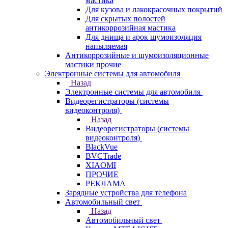
мастика
Для кузова и лакокрасочных покрытий
Для скрытых полостей
антикоррозийная мастика
Для днища и арок шумоизоляция
напыляемая
Антикоррозийные и шумоизоляционные
мастики прочие
Электронные системы для автомобиля
Назад
Электронные системы для автомобиля
Видеорегистраторы (системы
видеоконтроля)
Назад
Видеорегистраторы (системы
видеоконтроля)
BlackVue
BVCTrade
XIAOMI
ПРОЧИЕ
РЕКЛАМА
Зарядные устройства для телефона
Автомобильный свет
Назад
Автомобильный свет