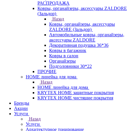
РАСПРОДАЖА
Ковры, органайзеры, аксессуары ZALDORE
(Зальдор)
Назад
Ковры, органайзеры, аксессуары
ZALDORE (Зальдор)
Автомобильные ковры, органайзеры,
аксессуары ZALDORE
Декоративная подушка 36*36
Ковры в багажник
Ковры в салон
Органайзеры
Подголовники 30*22
ПРОЧИЕ
HOME линейка для дома
Назад
HOME линейка для дома
KRYTEX HOME защитные покрытия
KRYTEX HOME чистящие покрытия
Бренды
Акции
Услуги
Назад
Услуги
Архитектурное тонирование