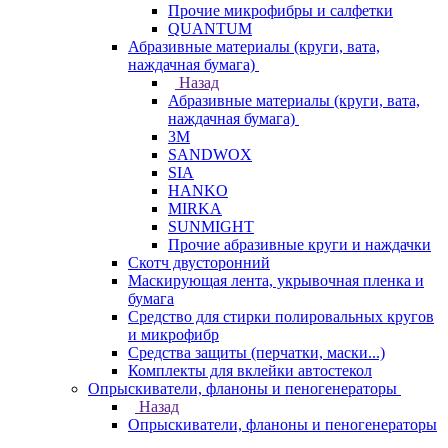
Прочие микрофибры и салфетки
QUANTUM
Абразивные материалы (круги, вата,
наждачная бумага)
Назад
Абразивные материалы (круги, вата,
наждачная бумага)
3М
SANDWOX
SIA
HANKO
MIRKA
SUNMIGHT
Прочие абразивные круги и наждачки
Скотч двусторонний
Маскирующая лента, укрывочная пленка и
бумага
Средство для стирки полировальных кругов
и микрофибр
Средства защиты (перчатки, маски...)
Комплекты для вклейки автостекол
Опрыскиватели, фланоны и пеногенераторы
Назад
Опрыскиватели, фланоны и пеногенераторы