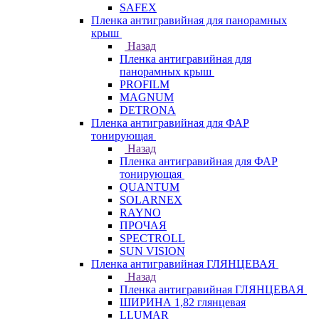
SAFEX
Пленка антигравийная для панорамных
крыш
Назад
Пленка антигравийная для
панорамных крыш
PROFILM
MAGNUM
DETRONA
Пленка антигравийная для ФАР
тонирующая
Назад
Пленка антигравийная для ФАР
тонирующая
QUANTUM
SOLARNEX
RAYNO
ПРОЧАЯ
SPECTROLL
SUN VISION
Пленка антигравийная ГЛЯНЦЕВАЯ
Назад
Пленка антигравийная ГЛЯНЦЕВАЯ
ШИРИНА 1,82 глянцевая
LLUMAR