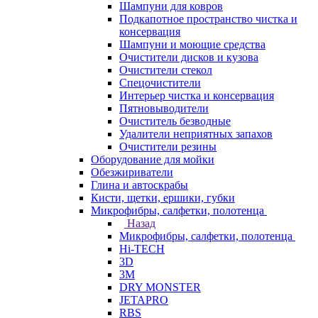
Шампуни для ковров
Подкапотное пространство чистка и
консервация
Шампуни и моющие средства
Очистители дисков и кузова
Очистители стекол
Спецочистители
Интерьер чистка и консервация
Пятновыводители
Очиститель безводные
Удалители неприятных запахов
Очистители резины
Оборудование для мойки
Обезжириватели
Глина и автоскрабы
Кисти, щетки, ершики, губки
Микрофибры, салфетки, полотенца
Назад
Микрофибры, салфетки, полотенца
Hi-TECH
3D
3М
DRY MONSTER
JETAPRO
RBS