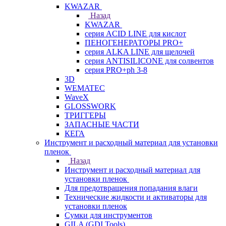
KWAZAR
Назад
KWAZAR
серия ACID LINE для кислот
ПЕНОГЕНЕРАТОРЫ PRO+
серия ALKA LINE для щелочей
серия ANTISILICONE для солвентов
серия PRO+ph 3-8
3D
WEMATEC
WaveX
GLOSSWORK
ТРИГГЕРЫ
ЗАПАСНЫЕ ЧАСТИ
КЕГА
Инструмент и расходный материал для установки
пленок
Назад
Инструмент и расходный материал для
установки пленок
Для предотвращения попадания влаги
Технические жидкости и активаторы для
установки пленок
Сумки для инструментов
GILA (GDI Tools)