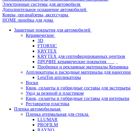
Электронные системы для автомобиля
Дополнительное оснащение автомобилей
Ковры, органайзеры, аксессуары
HOME линейка для дома
Защитные покрытия для автомобилей
Керамические
3D
FTORSIC
KRYTEX
KRYTEX для сертифицированных центров
ПРОЧИЕ керамические покрытия
Пробники и рекламные материалы Керамика
Аппликаторы и расходные материалы для нанесени
LeraTon аппликаторы
Воски
Квик, силанты и гибридные составы для экстерьера
Уход за резиной и пластиком
Квик, силанты и гибридные составы для интерьера
Реставратор пластика
Пленка автомобильная
Пленка атермальная для стекла
LLUMAR
PROFILM
RAYNO