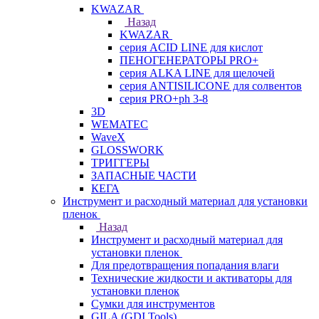
KWAZAR
Назад
KWAZAR
серия ACID LINE для кислот
ПЕНОГЕНЕРАТОРЫ PRO+
серия ALKA LINE для щелочей
серия ANTISILICONE для солвентов
серия PRO+ph 3-8
3D
WEMATEC
WaveX
GLOSSWORK
ТРИГГЕРЫ
ЗАПАСНЫЕ ЧАСТИ
КЕГА
Инструмент и расходный материал для установки
пленок
Назад
Инструмент и расходный материал для
установки пленок
Для предотвращения попадания влаги
Технические жидкости и активаторы для
установки пленок
Сумки для инструментов
GILA (GDI Tools)