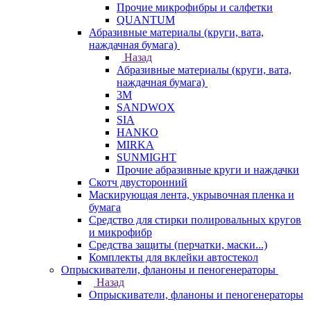
Прочие микрофибры и салфетки
QUANTUM
Абразивные материалы (круги, вата,
наждачная бумага)
Назад
Абразивные материалы (круги, вата,
наждачная бумага)
3М
SANDWOX
SIA
HANKO
MIRKA
SUNMIGHT
Прочие абразивные круги и наждачки
Скотч двусторонний
Маскирующая лента, укрывочная пленка и
бумага
Средство для стирки полировальных кругов
и микрофибр
Средства защиты (перчатки, маски...)
Комплекты для вклейки автостекол
Опрыскиватели, фланоны и пеногенераторы
Назад
Опрыскиватели, фланоны и пеногенераторы