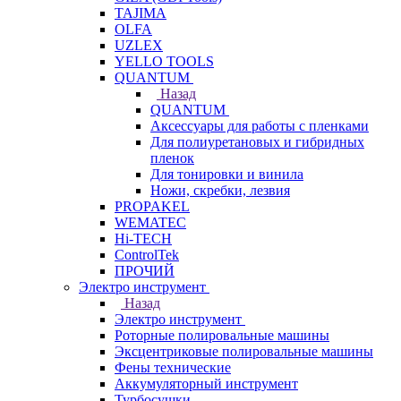
TAJIMA
OLFA
UZLEX
YELLO TOOLS
QUANTUM
Назад
QUANTUM
Аксессуары для работы с пленками
Для полиуретановых и гибридных
пленок
Для тонировки и винила
Ножи, скребки, лезвия
PROPAKEL
WEMATEC
Hi-TECH
ControlTek
ПРОЧИЙ
Электро инструмент
Назад
Электро инструмент
Роторные полировальные машины
Эксцентриковые полировальные машины
Фены технические
Аккумуляторный инструмент
Турбосушки