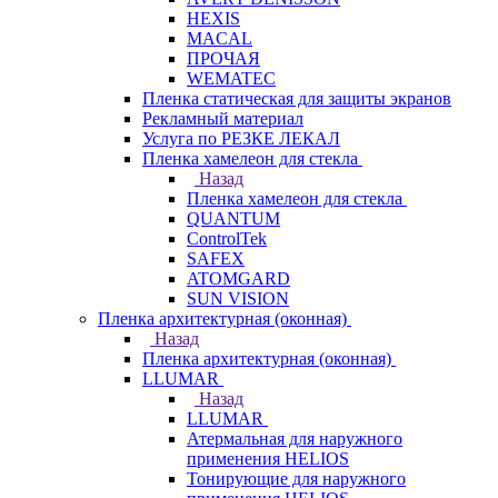
HEXIS
MACAL
ПРОЧАЯ
WEMATEC
Пленка статическая для защиты экранов
Рекламный материал
Услуга по РЕЗКЕ ЛЕКАЛ
Пленка хамелеон для стекла
Назад
Пленка хамелеон для стекла
QUANTUM
ControlTek
SAFEX
ATOMGARD
SUN VISION
Пленка архитектурная (оконная)
Назад
Пленка архитектурная (оконная)
LLUMAR
Назад
LLUMAR
Атермальная для наружного
применения HELIOS
Тонирующие для наружного