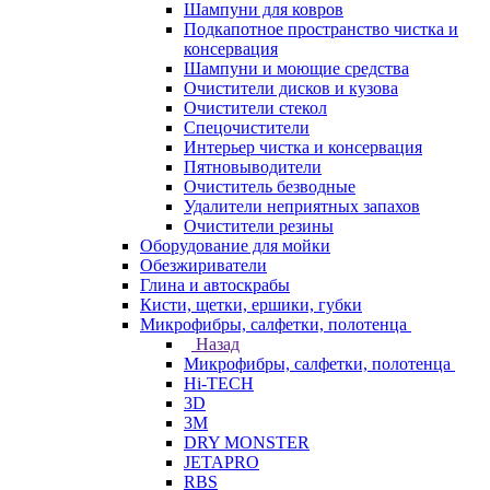
Шампуни для ковров
Подкапотное пространство чистка и
консервация
Шампуни и моющие средства
Очистители дисков и кузова
Очистители стекол
Спецочистители
Интерьер чистка и консервация
Пятновыводители
Очиститель безводные
Удалители неприятных запахов
Очистители резины
Оборудование для мойки
Обезжириватели
Глина и автоскрабы
Кисти, щетки, ершики, губки
Микрофибры, салфетки, полотенца
Назад
Микрофибры, салфетки, полотенца
Hi-TECH
3D
3М
DRY MONSTER
JETAPRO
RBS