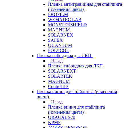
Пленка антигравийная для стайлинга
(изменения цвета)
PROFILM
WEMATEC LAB
MONSTERSHIELD
MAGNUM
SOLARNEX
SAFEX
QUANTUM
POLYCOL
Пленка гибридная для ЛКП
Назад
Пленка гибридная для ЛКП
SOLARNEXT
SOLARTEK
MAGNUM
ControlTek
Пленка винил для стайлинга (изменения
цвета)
Назад
Пленка винил для стайлинга
(изменения цвета)
ORACAL 970
KPMF
AVERY DENISSON