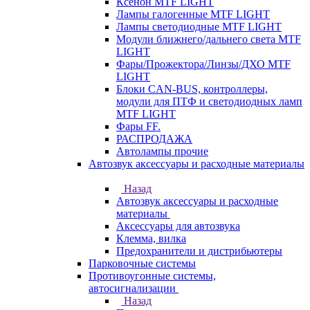
Ксенон MTF LIGHT
Лампы галогенные MTF LIGHT
Лампы светодиодные MTF LIGHT
Модули ближнего/дальнего света MTF
LIGHT
Фары/Прожектора/Линзы/ДХО MTF
LIGHT
Блоки CAN-BUS, контроллеры,
модули для ПТФ и светодиодных ламп
MTF LIGHT
Фары FF.
РАСПРОДАЖА
Автолампы прочие
Автозвук аксессуары и расходные материалы
Назад
Автозвук аксессуары и расходные
материалы
Аксессуары для автозвука
Клемма, вилка
Предохранители и дистрибьютеры
Парковочные системы
Противоугонные системы,
автосигнализации
Назад