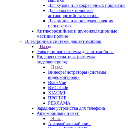
мастика
Для кузова и лакокрасочных покрытий
Для скрытых полостей
антикоррозийная мастика
Для днища и арок шумоизоляция
напыляемая
Антикоррозийные и шумоизоляционные
мастики прочие
Электронные системы для автомобиля
Назад
Электронные системы для автомобиля
Видеорегистраторы (системы
видеоконтроля)
Назад
Видеорегистраторы (системы
видеоконтроля)
BlackVue
BVCTrade
XIAOMI
ПРОЧИЕ
РЕКЛАМА
Зарядные устройства для телефона
Автомобильный свет
Назад
Автомобильный свет