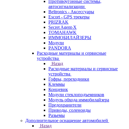
Противоугонные системы,
автосигнализации
Beltronics - Аксессуары
Escort - GPS трекеры
PRIZRAK
Secret Agent-X
TOMAHAWK
ИММОБИЛАЙЗЕРЫ
Модули
PANDORA
Расходные материалы и сервисные
устройства
Назад
Расходные материалы и сервисные
устройства
Гофры, переходники
Клеммы
Концевик
Модули стеклоподъемников
Модуль обхода иммобилайзера
Предохранители
Приводы, соленоиды
Разьемы
Дополнительное оснащение автомобилей
Назад