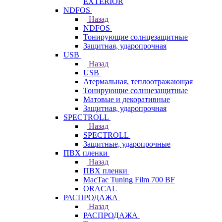
EXTERIOR
NDFOS
Назад
NDFOS
Тонирующие солнцезащитные
Защитная, ударопрочная
USB
Назад
USB
Атермальная, теплоотражающая
Тонирующие солнцезащитные
Матовые и декоративные
Защитная, ударопрочная
SPECTROLL
Назад
SPECTROLL
Защитные, ударопрочные
ПВХ пленки
Назад
ПВХ пленки
MacTac Tuning Film 700 BF
ORACAL
РАСПРОДАЖА
Назад
РАСПРОДАЖА