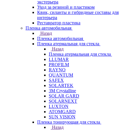
экстерьера
Уход за резиной и пластиком
Квик, силанты и гибридные составы для
интерьера
Реставратор пластика
Пленка автомобильная
Назад
Пленка автомобильная
Пленка атермальная для стекла
Назад
Пленка атермальная для стекла
LLUMAR
PROFILM
RAYNO
QUANTUM
SAFEX
SOLARTEK
3M Crystalline
SOLAR GARD
SOLARNEXT
LUXTON
ATOMGARD
SUN VISION
Пленка тонирующая для стекла
Назад