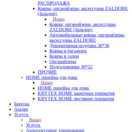
РАСПРОДАЖА
Ковры, органайзеры, аксессуары ZALDORE
(Зальдор)
Назад
Ковры, органайзеры, аксессуары
ZALDORE (Зальдор)
Автомобильные ковры, органайзеры,
аксессуары ZALDORE
Декоративная подушка 36*36
Ковры в багажник
Ковры в салон
Органайзеры
Подголовники 30*22
ПРОЧИЕ
HOME линейка для дома
Назад
HOME линейка для дома
KRYTEX HOME защитные покрытия
KRYTEX HOME чистящие покрытия
Бренды
Акции
Услуги
Назад
Услуги
Архитектурное тонирование