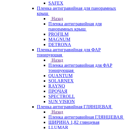
SAFEX
Пленка антигравийная для панорамных
крыш
Назад
Пленка антигравийная для
панорамных крыш
PROFILM
MAGNUM
DETRONA
Пленка антигравийная для ФАР
тонирующая
Назад
Пленка антигравийная для ФАР
тонирующая
QUANTUM
SOLARNEX
RAYNO
ПРОЧАЯ
SPECTROLL
SUN VISION
Пленка антигравийная ГЛЯНЦЕВАЯ
Назад
Пленка антигравийная ГЛЯНЦЕВАЯ
ШИРИНА 1,82 глянцевая
LLUMAR