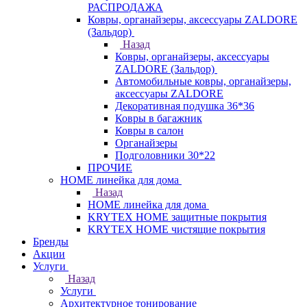
РАСПРОДАЖА
Ковры, органайзеры, аксессуары ZALDORE
(Зальдор)
Назад
Ковры, органайзеры, аксессуары
ZALDORE (Зальдор)
Автомобильные ковры, органайзеры,
аксессуары ZALDORE
Декоративная подушка 36*36
Ковры в багажник
Ковры в салон
Органайзеры
Подголовники 30*22
ПРОЧИЕ
HOME линейка для дома
Назад
HOME линейка для дома
KRYTEX HOME защитные покрытия
KRYTEX HOME чистящие покрытия
Бренды
Акции
Услуги
Назад
Услуги
Архитектурное тонирование