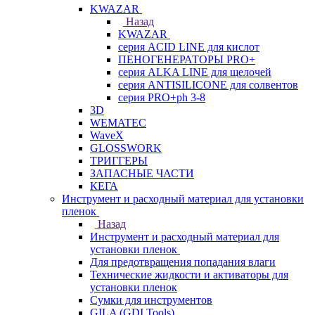
KWAZAR
Назад
KWAZAR
серия ACID LINE для кислот
ПЕНОГЕНЕРАТОРЫ PRO+
серия ALKA LINE для щелочей
серия ANTISILICONE для солвентов
серия PRO+ph 3-8
3D
WEMATEC
WaveX
GLOSSWORK
ТРИГГЕРЫ
ЗАПАСНЫЕ ЧАСТИ
КЕГА
Инструмент и расходный материал для установки
пленок
Назад
Инструмент и расходный материал для
установки пленок
Для предотвращения попадания влаги
Технические жидкости и активаторы для
установки пленок
Сумки для инструментов
GILA (GDI Tools)