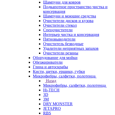
Шампуни для ковров
Подкапотное пространство чистка и
консервация
Шампуни и моющие средства
Очистители дисков и кузова
Очистители стекол
Спецочистители
Интерьер чистка и консервация
Пятновыводители
Очиститель безводные
Удалители неприятных запахов
Очистители резины
Оборудование для мойки
Обезжириватели
Глина и автоскрабы
Кисти, щетки, ершики, губки
Микрофибры, салфетки, полотенца
Назад
Микрофибры, салфетки, полотенца
Hi-TECH
3D
3М
DRY MONSTER
JETAPRO
RBS