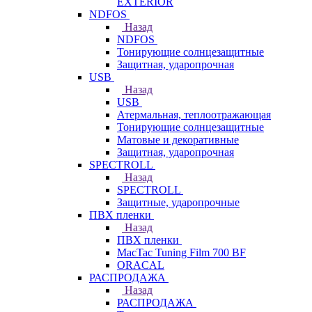
EXTERIOR
NDFOS
Назад
NDFOS
Тонирующие солнцезащитные
Защитная, ударопрочная
USB
Назад
USB
Атермальная, теплоотражающая
Тонирующие солнцезащитные
Матовые и декоративные
Защитная, ударопрочная
SPECTROLL
Назад
SPECTROLL
Защитные, ударопрочные
ПВХ пленки
Назад
ПВХ пленки
MacTac Tuning Film 700 BF
ORACAL
РАСПРОДАЖА
Назад
РАСПРОДАЖА