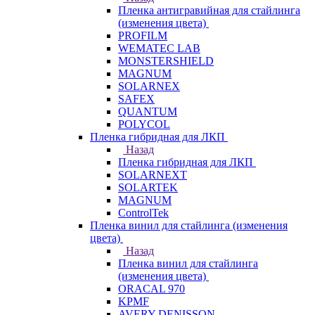
Пленка антигравийная для стайлинга
(изменения цвета)
PROFILM
WEMATEC LAB
MONSTERSHIELD
MAGNUM
SOLARNEX
SAFEX
QUANTUM
POLYCOL
Пленка гибридная для ЛКП
Назад
Пленка гибридная для ЛКП
SOLARNEXT
SOLARTEK
MAGNUM
ControlTek
Пленка винил для стайлинга (изменения
цвета)
Назад
Пленка винил для стайлинга
(изменения цвета)
ORACAL 970
KPMF
AVERY DENISSON