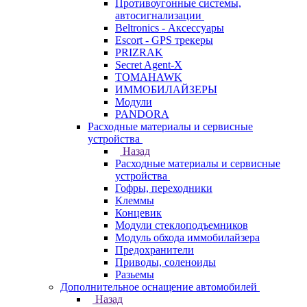
Противоугонные системы,
автосигнализации
Beltronics - Аксессуары
Escort - GPS трекеры
PRIZRAK
Secret Agent-X
TOMAHAWK
ИММОБИЛАЙЗЕРЫ
Модули
PANDORA
Расходные материалы и сервисные
устройства
Назад
Расходные материалы и сервисные
устройства
Гофры, переходники
Клеммы
Концевик
Модули стеклоподъемников
Модуль обхода иммобилайзера
Предохранители
Приводы, соленоиды
Разьемы
Дополнительное оснащение автомобилей
Назад