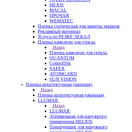
HEXIS
MACAL
ПРОЧАЯ
WEMATEC
Пленка статическая для защиты экранов
Рекламный материал
Услуга по РЕЗКЕ ЛЕКАЛ
Пленка хамелеон для стекла
Назад
Пленка хамелеон для стекла
QUANTUM
ControlTek
SAFEX
ATOMGARD
SUN VISION
Пленка архитектурная (оконная)
Назад
Пленка архитектурная (оконная)
LLUMAR
Назад
LLUMAR
Атермальная для наружного
применения HELIOS
Тонирующие для наружного