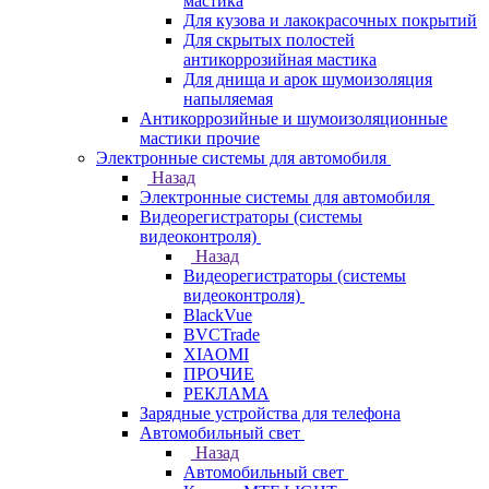
мастика
Для кузова и лакокрасочных покрытий
Для скрытых полостей
антикоррозийная мастика
Для днища и арок шумоизоляция
напыляемая
Антикоррозийные и шумоизоляционные
мастики прочие
Электронные системы для автомобиля
Назад
Электронные системы для автомобиля
Видеорегистраторы (системы
видеоконтроля)
Назад
Видеорегистраторы (системы
видеоконтроля)
BlackVue
BVCTrade
XIAOMI
ПРОЧИЕ
РЕКЛАМА
Зарядные устройства для телефона
Автомобильный свет
Назад
Автомобильный свет