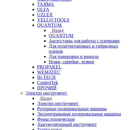
TAJIMA
OLFA
UZLEX
YELLO TOOLS
QUANTUM
Назад
QUANTUM
Аксессуары для работы с пленками
Для полиуретановых и гибридных
пленок
Для тонировки и винила
Ножи, скребки, лезвия
PROPAKEL
WEMATEC
Hi-TECH
ControlTek
ПРОЧИЙ
Электро инструмент
Назад
Электро инструмент
Роторные полировальные машины
Эксцентриковые полировальные машины
Фены технические
Аккумуляторный инструмент
Турбосушки