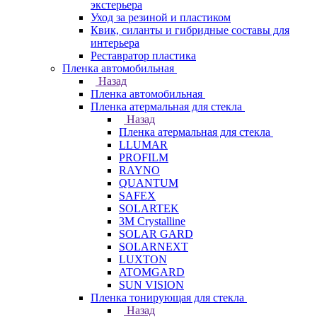
экстерьера
Уход за резиной и пластиком
Квик, силанты и гибридные составы для
интерьера
Реставратор пластика
Пленка автомобильная
Назад
Пленка автомобильная
Пленка атермальная для стекла
Назад
Пленка атермальная для стекла
LLUMAR
PROFILM
RAYNO
QUANTUM
SAFEX
SOLARTEK
3M Crystalline
SOLAR GARD
SOLARNEXT
LUXTON
ATOMGARD
SUN VISION
Пленка тонирующая для стекла
Назад