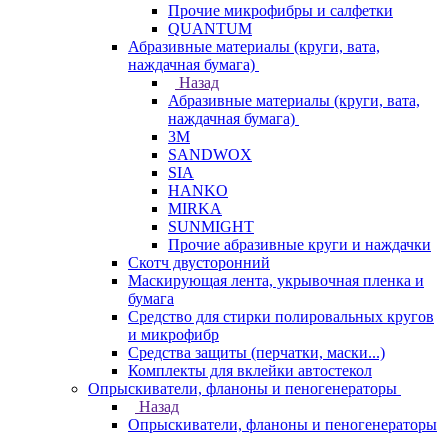
Прочие микрофибры и салфетки
QUANTUM
Абразивные материалы (круги, вата,
наждачная бумага)
Назад
Абразивные материалы (круги, вата,
наждачная бумага)
3М
SANDWOX
SIA
HANKO
MIRKA
SUNMIGHT
Прочие абразивные круги и наждачки
Скотч двусторонний
Маскирующая лента, укрывочная пленка и
бумага
Средство для стирки полировальных кругов
и микрофибр
Средства защиты (перчатки, маски...)
Комплекты для вклейки автостекол
Опрыскиватели, фланоны и пеногенераторы
Назад
Опрыскиватели, фланоны и пеногенераторы