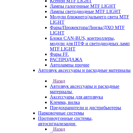
Ксенон MTF LIGHT
Лампы галогенные MTF LIGHT
Лампы светодиодные MTF LIGHT
Модули ближнего/дальнего света MTF
LIGHT
Фары/Прожектора/Линзы/ДХО MTF
LIGHT
Блоки CAN-BUS, контроллеры,
модули для ПТФ и светодиодных ламп
MTF LIGHT
Фары FF.
РАСПРОДАЖА
Автолампы прочие
Автозвук аксессуары и расходные материалы
Назад
Автозвук аксессуары и расходные
материалы
Аксессуары для автозвука
Клемма, вилка
Предохранители и дистрибьютеры
Парковочные системы
Противоугонные системы,
автосигнализации
Назад