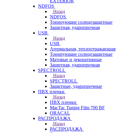
EXTERIOR
NDFOS
Назад
NDFOS
Тонирующие солнцезащитные
Защитная, ударопрочная
USB
Назад
USB
Атермальная, теплоотражающая
Тонирующие солнцезащитные
Матовые и декоративные
Защитная, ударопрочная
SPECTROLL
Назад
SPECTROLL
Защитные, ударопрочные
ПВХ пленки
Назад
ПВХ пленки
MacTac Tuning Film 700 BF
ORACAL
РАСПРОДАЖА
Назад
РАСПРОДАЖА