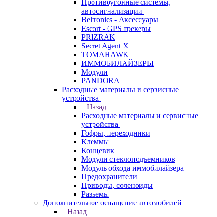
Противоугонные системы,
автосигнализации
Beltronics - Аксессуары
Escort - GPS трекеры
PRIZRAK
Secret Agent-X
TOMAHAWK
ИММОБИЛАЙЗЕРЫ
Модули
PANDORA
Расходные материалы и сервисные
устройства
Назад
Расходные материалы и сервисные
устройства
Гофры, переходники
Клеммы
Концевик
Модули стеклоподъемников
Модуль обхода иммобилайзера
Предохранители
Приводы, соленоиды
Разьемы
Дополнительное оснащение автомобилей
Назад