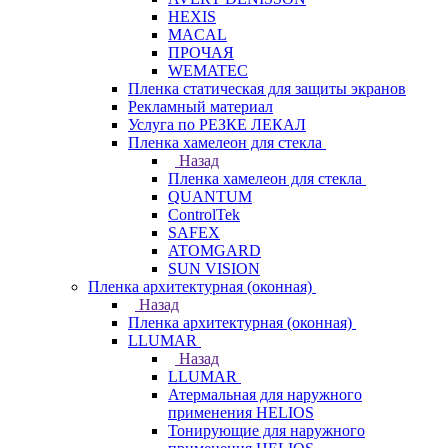
HEXIS
MACAL
ПРОЧАЯ
WEMATEC
Пленка статическая для защиты экранов
Рекламный материал
Услуга по РЕЗКЕ ЛЕКАЛ
Пленка хамелеон для стекла
Назад
Пленка хамелеон для стекла
QUANTUM
ControlTek
SAFEX
ATOMGARD
SUN VISION
Пленка архитектурная (оконная)
Назад
Пленка архитектурная (оконная)
LLUMAR
Назад
LLUMAR
Атермальная для наружного
применения HELIOS
Тонирующие для наружного