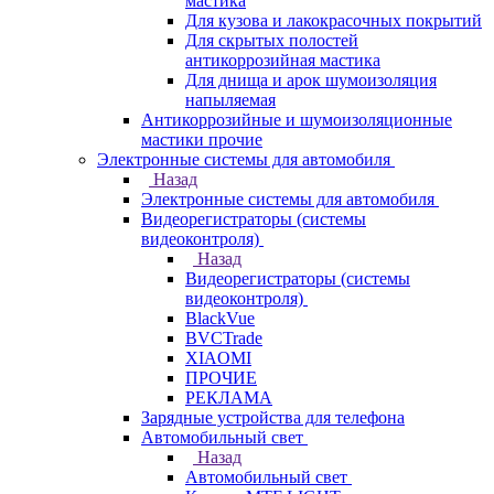
мастика
Для кузова и лакокрасочных покрытий
Для скрытых полостей
антикоррозийная мастика
Для днища и арок шумоизоляция
напыляемая
Антикоррозийные и шумоизоляционные
мастики прочие
Электронные системы для автомобиля
Назад
Электронные системы для автомобиля
Видеорегистраторы (системы
видеоконтроля)
Назад
Видеорегистраторы (системы
видеоконтроля)
BlackVue
BVCTrade
XIAOMI
ПРОЧИЕ
РЕКЛАМА
Зарядные устройства для телефона
Автомобильный свет
Назад
Автомобильный свет