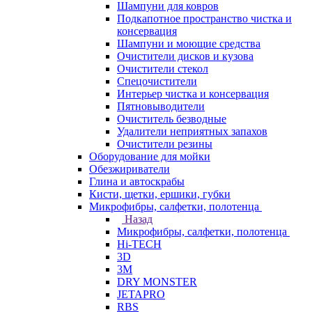
Шампуни для ковров
Подкапотное пространство чистка и
консервация
Шампуни и моющие средства
Очистители дисков и кузова
Очистители стекол
Спецочистители
Интерьер чистка и консервация
Пятновыводители
Очиститель безводные
Удалители неприятных запахов
Очистители резины
Оборудование для мойки
Обезжириватели
Глина и автоскрабы
Кисти, щетки, ершики, губки
Микрофибры, салфетки, полотенца
Назад
Микрофибры, салфетки, полотенца
Hi-TECH
3D
3М
DRY MONSTER
JETAPRO
RBS