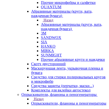
Прочие микрофибры и салфетки
QUANTUM
Абразивные материалы (круги, вата,
наждачная бумага)
Назад
Абразивные материалы (круги, вата,
наждачная бумага)
3М
SANDWOX
SIA
HANKO
MIRKA
SUNMIGHT
Прочие абразивные круги и наждачки
Скотч двусторонний
Маскирующая лента, укрывочная пленка и
бумага
Средство для стирки полировальных кругов
и микрофибр
Средства защиты (перчатки, маски...)
Комплекты для вклейки автостекол
Опрыскиватели, фланоны и пеногенераторы
Назад
Опрыскиватели, фланоны и пеногенераторы