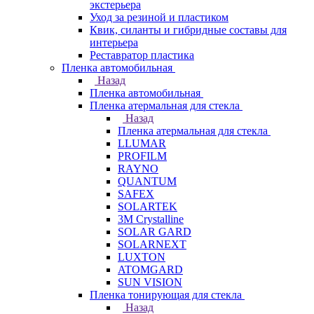
экстерьера
Уход за резиной и пластиком
Квик, силанты и гибридные составы для
интерьера
Реставратор пластика
Пленка автомобильная
Назад
Пленка автомобильная
Пленка атермальная для стекла
Назад
Пленка атермальная для стекла
LLUMAR
PROFILM
RAYNO
QUANTUM
SAFEX
SOLARTEK
3M Crystalline
SOLAR GARD
SOLARNEXT
LUXTON
ATOMGARD
SUN VISION
Пленка тонирующая для стекла
Назад