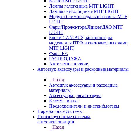
Ксенон MTF LIGHT
Лампы галогенные MTF LIGHT
Лампы светодиодные MTF LIGHT
Модули ближнего/дальнего света MTF
LIGHT
Фары/Прожектора/Линзы/ДХО MTF
LIGHT
Блоки CAN-BUS, контроллеры,
модули для ПТФ и светодиодных ламп
MTF LIGHT
Фары FF.
РАСПРОДАЖА
Автолампы прочие
Автозвук аксессуары и расходные материалы
Назад
Автозвук аксессуары и расходные
материалы
Аксессуары для автозвука
Клемма, вилка
Предохранители и дистрибьютеры
Парковочные системы
Противоугонные системы,
автосигнализации
Назад