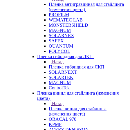
Пленка антигравийная для стайлинга
(изменения цвета)
PROFILM
WEMATEC LAB
MONSTERSHIELD
MAGNUM
SOLARNEX
SAFEX
QUANTUM
POLYCOL
Пленка гибридная для ЛКП
Назад
Пленка гибридная для ЛКП
SOLARNEXT
SOLARTEK
MAGNUM
ControlTek
Пленка винил для стайлинга (изменения
цвета)
Назад
Пленка винил для стайлинга
(изменения цвета)
ORACAL 970
KPMF
AVERY DENISSON