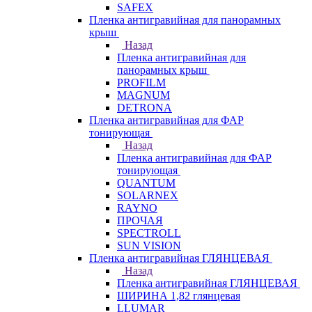
SAFEX
Пленка антигравийная для панорамных
крыш
Назад
Пленка антигравийная для
панорамных крыш
PROFILM
MAGNUM
DETRONA
Пленка антигравийная для ФАР
тонирующая
Назад
Пленка антигравийная для ФАР
тонирующая
QUANTUM
SOLARNEX
RAYNO
ПРОЧАЯ
SPECTROLL
SUN VISION
Пленка антигравийная ГЛЯНЦЕВАЯ
Назад
Пленка антигравийная ГЛЯНЦЕВАЯ
ШИРИНА 1,82 глянцевая
LLUMAR