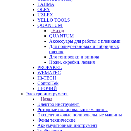
TAJIMA
OLFA
UZLEX
YELLO TOOLS
QUANTUM
Назад
QUANTUM
Аксессуары для работы с пленками
Для полиуретановых и гибридных
пленок
Для тонировки и винила
Ножи, скребки, лезвия
PROPAKEL
WEMATEC
Hi-TECH
ControlTek
ПРОЧИЙ
Электро инструмент
Назад
Электро инструмент
Роторные полировальные машины
Эксцентриковые полировальные машины
Фены технические
Аккумуляторный инструмент
Турбосушки