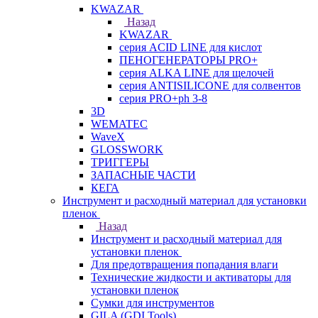
KWAZAR
Назад
KWAZAR
серия ACID LINE для кислот
ПЕНОГЕНЕРАТОРЫ PRO+
серия ALKA LINE для щелочей
серия ANTISILICONE для солвентов
серия PRO+ph 3-8
3D
WEMATEC
WaveX
GLOSSWORK
ТРИГГЕРЫ
ЗАПАСНЫЕ ЧАСТИ
КЕГА
Инструмент и расходный материал для установки
пленок
Назад
Инструмент и расходный материал для
установки пленок
Для предотвращения попадания влаги
Технические жидкости и активаторы для
установки пленок
Сумки для инструментов
GILA (GDI Tools)