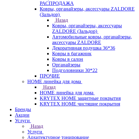
РАСПРОДАЖА
Ковры, органайзеры, аксессуары ZALDORE
(Зальдор)
Назад
Ковры, органайзеры, аксессуары
ZALDORE (Зальдор)
Автомобильные ковры, органайзеры,
аксессуары ZALDORE
Декоративная подушка 36*36
Ковры в багажник
Ковры в салон
Органайзеры
Подголовники 30*22
ПРОЧИЕ
HOME линейка для дома
Назад
HOME линейка для дома
KRYTEX HOME защитные покрытия
KRYTEX HOME чистящие покрытия
Бренды
Акции
Услуги
Назад
Услуги
Архитектурное тонирование