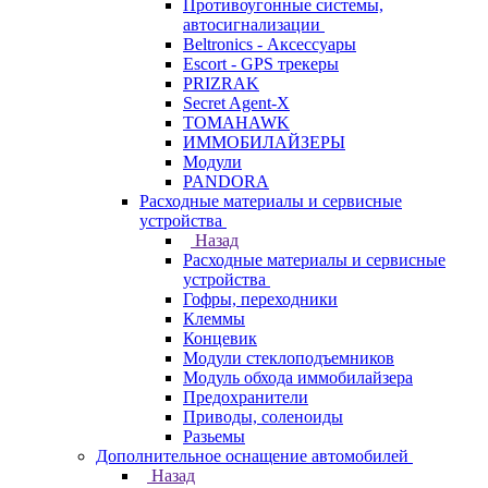
Противоугонные системы,
автосигнализации
Beltronics - Аксессуары
Escort - GPS трекеры
PRIZRAK
Secret Agent-X
TOMAHAWK
ИММОБИЛАЙЗЕРЫ
Модули
PANDORA
Расходные материалы и сервисные
устройства
Назад
Расходные материалы и сервисные
устройства
Гофры, переходники
Клеммы
Концевик
Модули стеклоподъемников
Модуль обхода иммобилайзера
Предохранители
Приводы, соленоиды
Разьемы
Дополнительное оснащение автомобилей
Назад