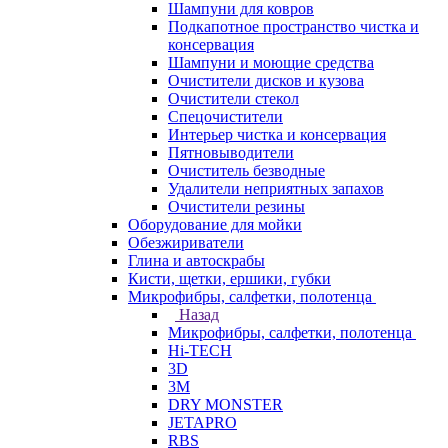
Шампуни для ковров
Подкапотное пространство чистка и
консервация
Шампуни и моющие средства
Очистители дисков и кузова
Очистители стекол
Спецочистители
Интерьер чистка и консервация
Пятновыводители
Очиститель безводные
Удалители неприятных запахов
Очистители резины
Оборудование для мойки
Обезжириватели
Глина и автоскрабы
Кисти, щетки, ершики, губки
Микрофибры, салфетки, полотенца
Назад
Микрофибры, салфетки, полотенца
Hi-TECH
3D
3М
DRY MONSTER
JETAPRO
RBS