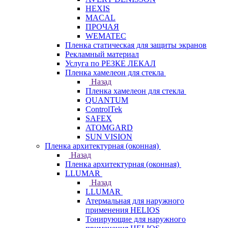
HEXIS
MACAL
ПРОЧАЯ
WEMATEC
Пленка статическая для защиты экранов
Рекламный материал
Услуга по РЕЗКЕ ЛЕКАЛ
Пленка хамелеон для стекла
Назад
Пленка хамелеон для стекла
QUANTUM
ControlTek
SAFEX
ATOMGARD
SUN VISION
Пленка архитектурная (оконная)
Назад
Пленка архитектурная (оконная)
LLUMAR
Назад
LLUMAR
Атермальная для наружного
применения HELIOS
Тонирующие для наружного