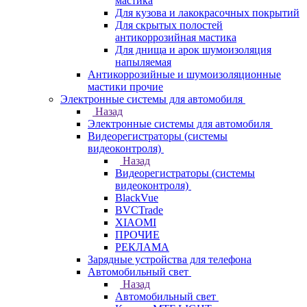
мастика
Для кузова и лакокрасочных покрытий
Для скрытых полостей
антикоррозийная мастика
Для днища и арок шумоизоляция
напыляемая
Антикоррозийные и шумоизоляционные
мастики прочие
Электронные системы для автомобиля
Назад
Электронные системы для автомобиля
Видеорегистраторы (системы
видеоконтроля)
Назад
Видеорегистраторы (системы
видеоконтроля)
BlackVue
BVCTrade
XIAOMI
ПРОЧИЕ
РЕКЛАМА
Зарядные устройства для телефона
Автомобильный свет
Назад
Автомобильный свет