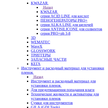
KWAZAR
Назад
KWAZAR
серия ACID LINE для кислот
ПЕНОГЕНЕРАТОРЫ PRO+
серия ALKA LINE для щелочей
серия ANTISILICONE для солвентов
серия PRO+ph 3-8
3D
WEMATEC
WaveX
GLOSSWORK
ТРИГГЕРЫ
ЗАПАСНЫЕ ЧАСТИ
КЕГА
Инструмент и расходный материал для установки
пленок
Назад
Инструмент и расходный материал для
установки пленок
Для предотвращения попадания влаги
Технические жидкости и активаторы для
установки пленок
Сумки для инструментов
GILA (GDI Tools)