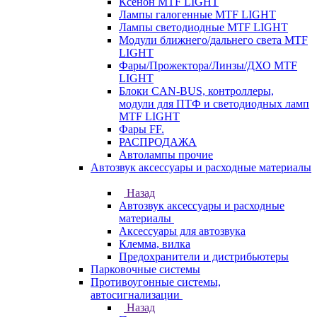
Ксенон MTF LIGHT
Лампы галогенные MTF LIGHT
Лампы светодиодные MTF LIGHT
Модули ближнего/дальнего света MTF
LIGHT
Фары/Прожектора/Линзы/ДХО MTF
LIGHT
Блоки CAN-BUS, контроллеры,
модули для ПТФ и светодиодных ламп
MTF LIGHT
Фары FF.
РАСПРОДАЖА
Автолампы прочие
Автозвук аксессуары и расходные материалы
Назад
Автозвук аксессуары и расходные
материалы
Аксессуары для автозвука
Клемма, вилка
Предохранители и дистрибьютеры
Парковочные системы
Противоугонные системы,
автосигнализации
Назад