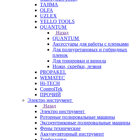
TAJIMA
OLFA
UZLEX
YELLO TOOLS
QUANTUM
Назад
QUANTUM
Аксессуары для работы с пленками
Для полиуретановых и гибридных
пленок
Для тонировки и винила
Ножи, скребки, лезвия
PROPAKEL
WEMATEC
Hi-TECH
ControlTek
ПРОЧИЙ
Электро инструмент
Назад
Электро инструмент
Роторные полировальные машины
Эксцентриковые полировальные машины
Фены технические
Аккумуляторный инструмент
Турбосушки