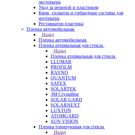
экстерьера
Уход за резиной и пластиком
Квик, силанты и гибридные составы для
интерьера
Реставратор пластика
Пленка автомобильная
Назад
Пленка автомобильная
Пленка атермальная для стекла
Назад
Пленка атермальная для стекла
LLUMAR
PROFILM
RAYNO
QUANTUM
SAFEX
SOLARTEK
3M Crystalline
SOLAR GARD
SOLARNEXT
LUXTON
ATOMGARD
SUN VISION
Пленка тонирующая для стекла
Назад