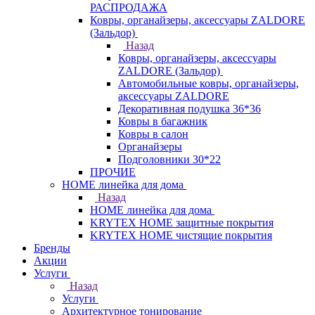
РАСПРОДАЖА
Ковры, органайзеры, аксессуары ZALDORE
(Зальдор)
Назад
Ковры, органайзеры, аксессуары
ZALDORE (Зальдор)
Автомобильные ковры, органайзеры,
аксессуары ZALDORE
Декоративная подушка 36*36
Ковры в багажник
Ковры в салон
Органайзеры
Подголовники 30*22
ПРОЧИЕ
HOME линейка для дома
Назад
HOME линейка для дома
KRYTEX HOME защитные покрытия
KRYTEX HOME чистящие покрытия
Бренды
Акции
Услуги
Назад
Услуги
Архитектурное тонирование