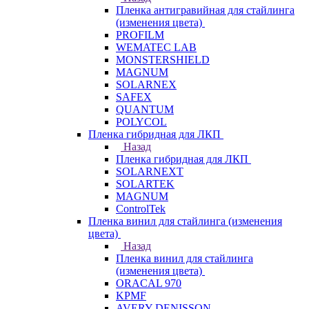
Пленка антигравийная для стайлинга
(изменения цвета)
PROFILM
WEMATEC LAB
MONSTERSHIELD
MAGNUM
SOLARNEX
SAFEX
QUANTUM
POLYCOL
Пленка гибридная для ЛКП
Назад
Пленка гибридная для ЛКП
SOLARNEXT
SOLARTEK
MAGNUM
ControlTek
Пленка винил для стайлинга (изменения
цвета)
Назад
Пленка винил для стайлинга
(изменения цвета)
ORACAL 970
KPMF
AVERY DENISSON