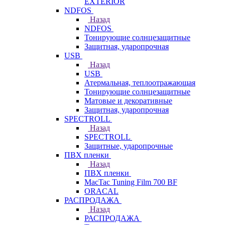
EXTERIOR
NDFOS
Назад
NDFOS
Тонирующие солнцезащитные
Защитная, ударопрочная
USB
Назад
USB
Атермальная, теплоотражающая
Тонирующие солнцезащитные
Матовые и декоративные
Защитная, ударопрочная
SPECTROLL
Назад
SPECTROLL
Защитные, ударопрочные
ПВХ пленки
Назад
ПВХ пленки
MacTac Tuning Film 700 BF
ORACAL
РАСПРОДАЖА
Назад
РАСПРОДАЖА