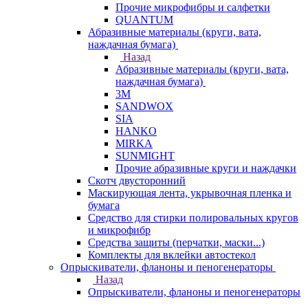
Прочие микрофибры и салфетки
QUANTUM
Абразивные материалы (круги, вата,
наждачная бумага)
Назад
Абразивные материалы (круги, вата,
наждачная бумага)
3М
SANDWOX
SIA
HANKO
MIRKA
SUNMIGHT
Прочие абразивные круги и наждачки
Скотч двусторонний
Маскирующая лента, укрывочная пленка и
бумага
Средство для стирки полировальных кругов
и микрофибр
Средства защиты (перчатки, маски...)
Комплекты для вклейки автостекол
Опрыскиватели, фланоны и пеногенераторы
Назад
Опрыскиватели, фланоны и пеногенераторы