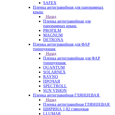
SAFEX
Пленка антигравийная для панорамных
крыш
Назад
Пленка антигравийная для
панорамных крыш
PROFILM
MAGNUM
DETRONA
Пленка антигравийная для ФАР
тонирующая
Назад
Пленка антигравийная для ФАР
тонирующая
QUANTUM
SOLARNEX
RAYNO
ПРОЧАЯ
SPECTROLL
SUN VISION
Пленка антигравийная ГЛЯНЦЕВАЯ
Назад
Пленка антигравийная ГЛЯНЦЕВАЯ
ШИРИНА 1,82 глянцевая
LLUMAR