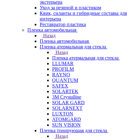
экстерьера
Уход за резиной и пластиком
Квик, силанты и гибридные составы для
интерьера
Реставратор пластика
Пленка автомобильная
Назад
Пленка автомобильная
Пленка атермальная для стекла
Назад
Пленка атермальная для стекла
LLUMAR
PROFILM
RAYNO
QUANTUM
SAFEX
SOLARTEK
3M Crystalline
SOLAR GARD
SOLARNEXT
LUXTON
ATOMGARD
SUN VISION
Пленка тонирующая для стекла
Назад