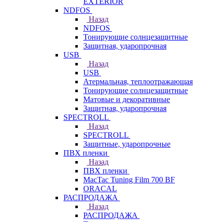
EXTERIOR
NDFOS
Назад
NDFOS
Тонирующие солнцезащитные
Защитная, ударопрочная
USB
Назад
USB
Атермальная, теплоотражающая
Тонирующие солнцезащитные
Матовые и декоративные
Защитная, ударопрочная
SPECTROLL
Назад
SPECTROLL
Защитные, ударопрочные
ПВХ пленки
Назад
ПВХ пленки
MacTac Tuning Film 700 BF
ORACAL
РАСПРОДАЖА
Назад
РАСПРОДАЖА