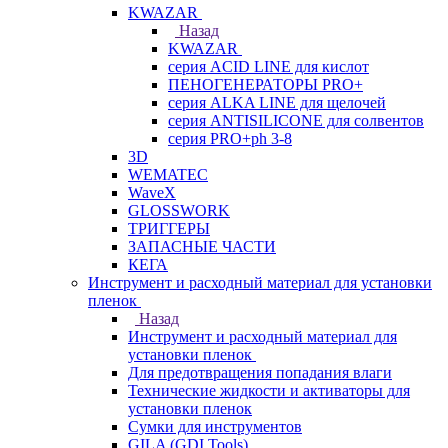
KWAZAR
Назад
KWAZAR
серия ACID LINE для кислот
ПЕНОГЕНЕРАТОРЫ PRO+
серия ALKA LINE для щелочей
серия ANTISILICONE для солвентов
серия PRO+ph 3-8
3D
WEMATEC
WaveX
GLOSSWORK
ТРИГГЕРЫ
ЗАПАСНЫЕ ЧАСТИ
КЕГА
Инструмент и расходный материал для установки
пленок
Назад
Инструмент и расходный материал для
установки пленок
Для предотвращения попадания влаги
Технические жидкости и активаторы для
установки пленок
Сумки для инструментов
GILA (GDI Tools)