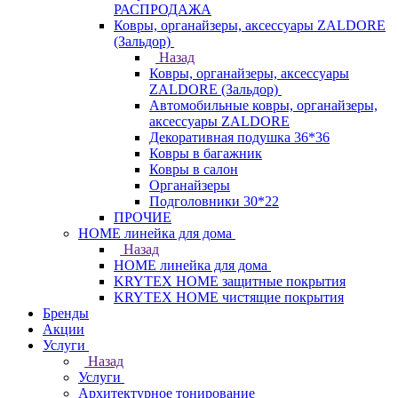
РАСПРОДАЖА
Ковры, органайзеры, аксессуары ZALDORE
(Зальдор)
Назад
Ковры, органайзеры, аксессуары
ZALDORE (Зальдор)
Автомобильные ковры, органайзеры,
аксессуары ZALDORE
Декоративная подушка 36*36
Ковры в багажник
Ковры в салон
Органайзеры
Подголовники 30*22
ПРОЧИЕ
HOME линейка для дома
Назад
HOME линейка для дома
KRYTEX HOME защитные покрытия
KRYTEX HOME чистящие покрытия
Бренды
Акции
Услуги
Назад
Услуги
Архитектурное тонирование