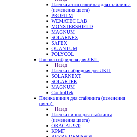
Пленка антигравийная для стайлинга
(изменения цвета)
PROFILM
WEMATEC LAB
MONSTERSHIELD
MAGNUM
SOLARNEX
SAFEX
QUANTUM
POLYCOL
Пленка гибридная для ЛКП
Назад
Пленка гибридная для ЛКП
SOLARNEXT
SOLARTEK
MAGNUM
ControlTek
Пленка винил для стайлинга (изменения
цвета)
Назад
Пленка винил для стайлинга
(изменения цвета)
ORACAL 970
KPMF
AVERY DENISSON