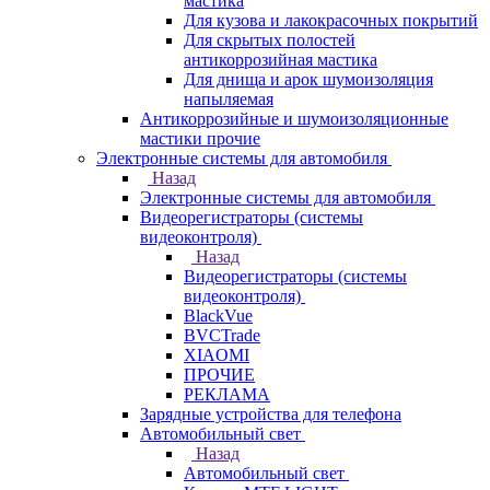
мастика
Для кузова и лакокрасочных покрытий
Для скрытых полостей
антикоррозийная мастика
Для днища и арок шумоизоляция
напыляемая
Антикоррозийные и шумоизоляционные
мастики прочие
Электронные системы для автомобиля
Назад
Электронные системы для автомобиля
Видеорегистраторы (системы
видеоконтроля)
Назад
Видеорегистраторы (системы
видеоконтроля)
BlackVue
BVCTrade
XIAOMI
ПРОЧИЕ
РЕКЛАМА
Зарядные устройства для телефона
Автомобильный свет
Назад
Автомобильный свет