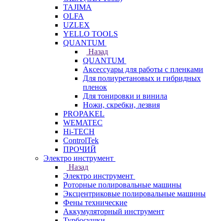
TAJIMA
OLFA
UZLEX
YELLO TOOLS
QUANTUM
Назад
QUANTUM
Аксессуары для работы с пленками
Для полиуретановых и гибридных
пленок
Для тонировки и винила
Ножи, скребки, лезвия
PROPAKEL
WEMATEC
Hi-TECH
ControlTek
ПРОЧИЙ
Электро инструмент
Назад
Электро инструмент
Роторные полировальные машины
Эксцентриковые полировальные машины
Фены технические
Аккумуляторный инструмент
Турбосушки