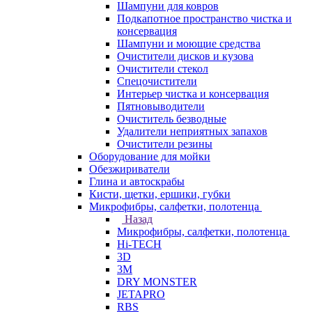
Шампуни для ковров
Подкапотное пространство чистка и
консервация
Шампуни и моющие средства
Очистители дисков и кузова
Очистители стекол
Спецочистители
Интерьер чистка и консервация
Пятновыводители
Очиститель безводные
Удалители неприятных запахов
Очистители резины
Оборудование для мойки
Обезжириватели
Глина и автоскрабы
Кисти, щетки, ершики, губки
Микрофибры, салфетки, полотенца
Назад
Микрофибры, салфетки, полотенца
Hi-TECH
3D
3М
DRY MONSTER
JETAPRO
RBS