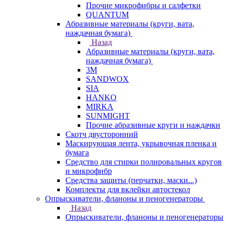
Прочие микрофибры и салфетки
QUANTUM
Абразивные материалы (круги, вата,
наждачная бумага)
Назад
Абразивные материалы (круги, вата,
наждачная бумага)
3М
SANDWOX
SIA
HANKO
MIRKA
SUNMIGHT
Прочие абразивные круги и наждачки
Скотч двусторонний
Маскирующая лента, укрывочная пленка и
бумага
Средство для стирки полировальных кругов
и микрофибр
Средства защиты (перчатки, маски...)
Комплекты для вклейки автостекол
Опрыскиватели, фланоны и пеногенераторы
Назад
Опрыскиватели, фланоны и пеногенераторы