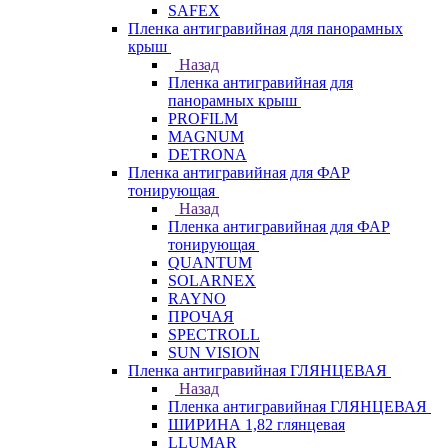
SAFEX
Пленка антигравийная для панорамных
крыш
Назад
Пленка антигравийная для
панорамных крыш
PROFILM
MAGNUM
DETRONA
Пленка антигравийная для ФАР
тонирующая
Назад
Пленка антигравийная для ФАР
тонирующая
QUANTUM
SOLARNEX
RAYNO
ПРОЧАЯ
SPECTROLL
SUN VISION
Пленка антигравийная ГЛЯНЦЕВАЯ
Назад
Пленка антигравийная ГЛЯНЦЕВАЯ
ШИРИНА 1,82 глянцевая
LLUMAR