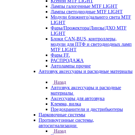
Ксенон MTF LIGHT
Лампы галогенные MTF LIGHT
Лампы светодиодные MTF LIGHT
Модули ближнего/дальнего света MTF
LIGHT
Фары/Прожектора/Линзы/ДХО MTF
LIGHT
Блоки CAN-BUS, контроллеры,
модули для ПТФ и светодиодных ламп
MTF LIGHT
Фары FF.
РАСПРОДАЖА
Автолампы прочие
Автозвук аксессуары и расходные материалы
Назад
Автозвук аксессуары и расходные
материалы
Аксессуары для автозвука
Клемма, вилка
Предохранители и дистрибьютеры
Парковочные системы
Противоугонные системы,
автосигнализации
Назад