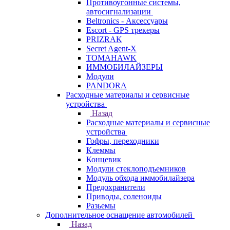
Противоугонные системы,
автосигнализации
Beltronics - Аксессуары
Escort - GPS трекеры
PRIZRAK
Secret Agent-X
TOMAHAWK
ИММОБИЛАЙЗЕРЫ
Модули
PANDORA
Расходные материалы и сервисные
устройства
Назад
Расходные материалы и сервисные
устройства
Гофры, переходники
Клеммы
Концевик
Модули стеклоподъемников
Модуль обхода иммобилайзера
Предохранители
Приводы, соленоиды
Разьемы
Дополнительное оснащение автомобилей
Назад