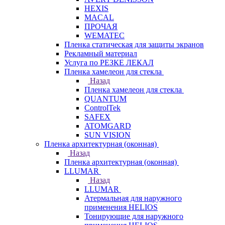
HEXIS
MACAL
ПРОЧАЯ
WEMATEC
Пленка статическая для защиты экранов
Рекламный материал
Услуга по РЕЗКЕ ЛЕКАЛ
Пленка хамелеон для стекла
Назад
Пленка хамелеон для стекла
QUANTUM
ControlTek
SAFEX
ATOMGARD
SUN VISION
Пленка архитектурная (оконная)
Назад
Пленка архитектурная (оконная)
LLUMAR
Назад
LLUMAR
Атермальная для наружного
применения HELIOS
Тонирующие для наружного