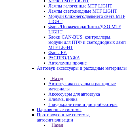
Ксенон MTF LIGHT
Лампы галогенные MTF LIGHT
Лампы светодиодные MTF LIGHT
Модули ближнего/дальнего света MTF
LIGHT
Фары/Прожектора/Линзы/ДХО MTF
LIGHT
Блоки CAN-BUS, контроллеры,
модули для ПТФ и светодиодных ламп
MTF LIGHT
Фары FF.
РАСПРОДАЖА
Автолампы прочие
Автозвук аксессуары и расходные материалы
Назад
Автозвук аксессуары и расходные
материалы
Аксессуары для автозвука
Клемма, вилка
Предохранители и дистрибьютеры
Парковочные системы
Противоугонные системы,
автосигнализации
Назад