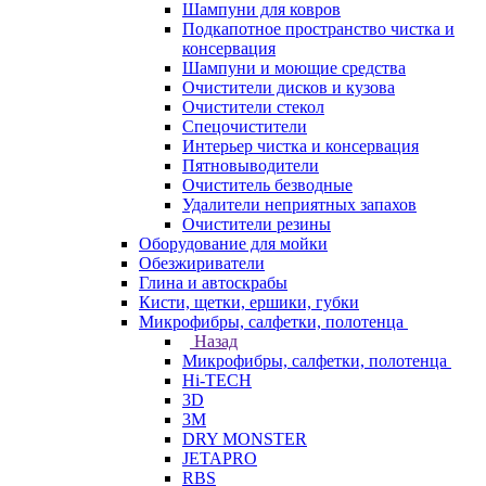
Шампуни для ковров
Подкапотное пространство чистка и
консервация
Шампуни и моющие средства
Очистители дисков и кузова
Очистители стекол
Спецочистители
Интерьер чистка и консервация
Пятновыводители
Очиститель безводные
Удалители неприятных запахов
Очистители резины
Оборудование для мойки
Обезжириватели
Глина и автоскрабы
Кисти, щетки, ершики, губки
Микрофибры, салфетки, полотенца
Назад
Микрофибры, салфетки, полотенца
Hi-TECH
3D
3М
DRY MONSTER
JETAPRO
RBS