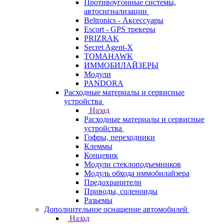
Противоугонные системы,
автосигнализации
Beltronics - Аксессуары
Escort - GPS трекеры
PRIZRAK
Secret Agent-X
TOMAHAWK
ИММОБИЛАЙЗЕРЫ
Модули
PANDORA
Расходные материалы и сервисные
устройства
Назад
Расходные материалы и сервисные
устройства
Гофры, переходники
Клеммы
Концевик
Модули стеклоподъемников
Модуль обхода иммобилайзера
Предохранители
Приводы, соленоиды
Разьемы
Дополнительное оснащение автомобилей
Назад