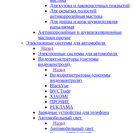
мастика
Для кузова и лакокрасочных покрытий
Для скрытых полостей
антикоррозийная мастика
Для днища и арок шумоизоляция
напыляемая
Антикоррозийные и шумоизоляционные
мастики прочие
Электронные системы для автомобиля
Назад
Электронные системы для автомобиля
Видеорегистраторы (системы
видеоконтроля)
Назад
Видеорегистраторы (системы
видеоконтроля)
BlackVue
BVCTrade
XIAOMI
ПРОЧИЕ
РЕКЛАМА
Зарядные устройства для телефона
Автомобильный свет
Назад
Автомобильный свет