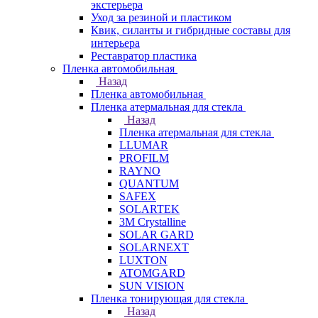
экстерьера
Уход за резиной и пластиком
Квик, силанты и гибридные составы для
интерьера
Реставратор пластика
Пленка автомобильная
Назад
Пленка автомобильная
Пленка атермальная для стекла
Назад
Пленка атермальная для стекла
LLUMAR
PROFILM
RAYNO
QUANTUM
SAFEX
SOLARTEK
3M Crystalline
SOLAR GARD
SOLARNEXT
LUXTON
ATOMGARD
SUN VISION
Пленка тонирующая для стекла
Назад