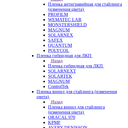
Пленка антигравийная для стайлинга
(изменения цвета)
PROFILM
WEMATEC LAB
MONSTERSHIELD
MAGNUM
SOLARNEX
SAFEX
QUANTUM
POLYCOL
Пленка гибридная для ЛКП
Назад
Пленка гибридная для ЛКП
SOLARNEXT
SOLARTEK
MAGNUM
ControlTek
Пленка винил для стайлинга (изменения
цвета)
Назад
Пленка винил для стайлинга
(изменения цвета)
ORACAL 970
KPMF
AVERY DENISSON