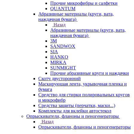
Прочие микрофибры и салфетки
QUANTUM
Абразивные материалы (круги, вата,
наждачная бумага)
Назад
Абразивные материалы (круги, вата,
наждачная бумага)
3М
SANDWOX
SIA
HANKO
MIRKA
SUNMIGHT
Прочие абразивные круги и наждачки
Скотч двусторонний
Маскирующая лента, укрывочная пленка и
бумага
Средство для стирки полировальных кругов
и микрофибр
Средства защиты (перчатки, маски...)
Комплекты для вклейки автостекол
Опрыскиватели, фланоны и пеногенераторы
Назад
Опрыскиватели, фланоны и пеногенераторы