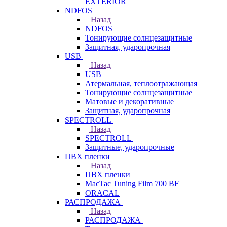
EXTERIOR
NDFOS
Назад
NDFOS
Тонирующие солнцезащитные
Защитная, ударопрочная
USB
Назад
USB
Атермальная, теплоотражающая
Тонирующие солнцезащитные
Матовые и декоративные
Защитная, ударопрочная
SPECTROLL
Назад
SPECTROLL
Защитные, ударопрочные
ПВХ пленки
Назад
ПВХ пленки
MacTac Tuning Film 700 BF
ORACAL
РАСПРОДАЖА
Назад
РАСПРОДАЖА