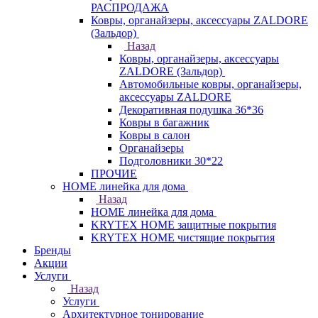
РАСПРОДАЖА
Ковры, органайзеры, аксессуары ZALDORE
(Зальдор)
Назад
Ковры, органайзеры, аксессуары
ZALDORE (Зальдор)
Автомобильные ковры, органайзеры,
аксессуары ZALDORE
Декоративная подушка 36*36
Ковры в багажник
Ковры в салон
Органайзеры
Подголовники 30*22
ПРОЧИЕ
HOME линейка для дома
Назад
HOME линейка для дома
KRYTEX HOME защитные покрытия
KRYTEX HOME чистящие покрытия
Бренды
Акции
Услуги
Назад
Услуги
Архитектурное тонирование