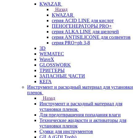
KWAZAR
Назад
KWAZAR
серия ACID LINE для кислот
ПЕНОГЕНЕРАТОРЫ PRO+
серия ALKA LINE для щелочей
серия ANTISILICONE для солвентов
серия PRO+ph 3-8
3D
WEMATEC
WaveX
GLOSSWORK
ТРИГГЕРЫ
ЗАПАСНЫЕ ЧАСТИ
КЕГА
Инструмент и расходный материал для установки
пленок
Назад
Инструмент и расходный материал для
установки пленок
Для предотвращения попадания влаги
Технические жидкости и активаторы для
установки пленок
Сумки для инструментов
GILA (GDI Tools)