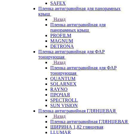
SAFEX
Пленка антигравийная для панорамных
крыш
Назад
Пленка антигравийная для
панорамных крыш
PROFILM
MAGNUM
DETRONA
Пленка антигравийная для ФАР
тонирующая
Назад
Пленка антигравийная для ФАР
тонирующая
QUANTUM
SOLARNEX
RAYNO
ПРОЧАЯ
SPECTROLL
SUN VISION
Пленка антигравийная ГЛЯНЦЕВАЯ
Назад
Пленка антигравийная ГЛЯНЦЕВАЯ
ШИРИНА 1,82 глянцевая
LLUMAR