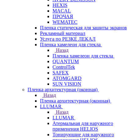
HEXIS
MACAL
ПРОЧАЯ
WEMATEC
Пленка статическая для защиты экранов
Рекламный материал
Услуга по РЕЗКЕ ЛЕКАЛ
Пленка хамелеон для стекла
Назад
Пленка хамелеон для стекла
QUANTUM
ControlTek
SAFEX
ATOMGARD
SUN VISION
Пленка архитектурная (оконная)
Назад
Пленка архитектурная (оконная)
LLUMAR
Назад
LLUMAR
Атермальная для наружного
применения HELIOS
Тонирующие для наружного