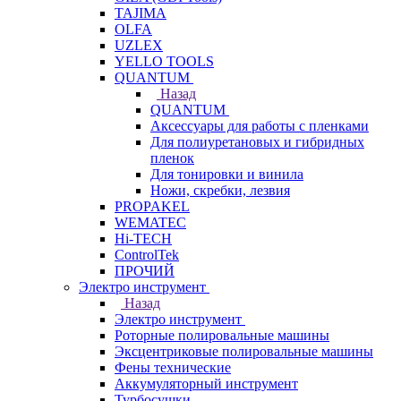
TAJIMA
OLFA
UZLEX
YELLO TOOLS
QUANTUM
Назад
QUANTUM
Аксессуары для работы с пленками
Для полиуретановых и гибридных
пленок
Для тонировки и винила
Ножи, скребки, лезвия
PROPAKEL
WEMATEC
Hi-TECH
ControlTek
ПРОЧИЙ
Электро инструмент
Назад
Электро инструмент
Роторные полировальные машины
Эксцентриковые полировальные машины
Фены технические
Аккумуляторный инструмент
Турбосушки