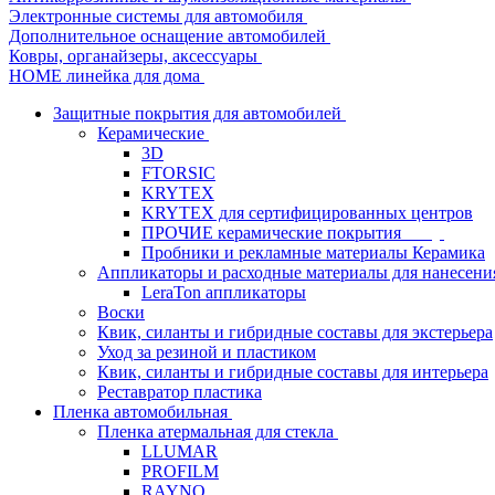
Электронные системы для автомобиля
Дополнительное оснащение автомобилей
Ковры, органайзеры, аксессуары
HOME линейка для дома
Защитные покрытия для автомобилей
Керамические
3D
FTORSIC
KRYTEX
KRYTEX для сертифицированных центров
ПРОЧИЕ керамические покрытия
Пробники и рекламные материалы Керамика
Аппликаторы и расходные материалы для нанесени
LeraTon аппликаторы
Воски
Квик, силанты и гибридные составы для экстерьера
Уход за резиной и пластиком
Квик, силанты и гибридные составы для интерьера
Реставратор пластика
Пленка автомобильная
Пленка атермальная для стекла
LLUMAR
PROFILM
RAYNO