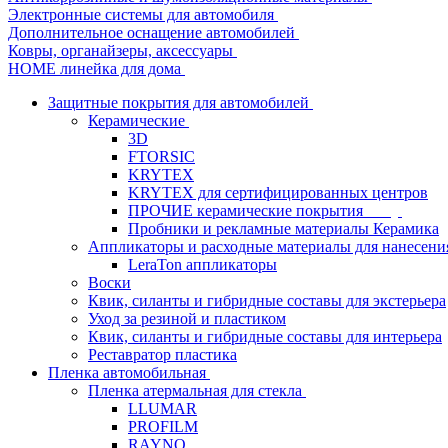
Электронные системы для автомобиля
Дополнительное оснащение автомобилей
Ковры, органайзеры, аксессуары
HOME линейка для дома
Защитные покрытия для автомобилей
Керамические
3D
FTORSIC
KRYTEX
KRYTEX для сертифицированных центров
ПРОЧИЕ керамические покрытия
Пробники и рекламные материалы Керамика
Аппликаторы и расходные материалы для нанесени
LeraTon аппликаторы
Воски
Квик, силанты и гибридные составы для экстерьера
Уход за резиной и пластиком
Квик, силанты и гибридные составы для интерьера
Реставратор пластика
Пленка автомобильная
Пленка атермальная для стекла
LLUMAR
PROFILM
RAYNO